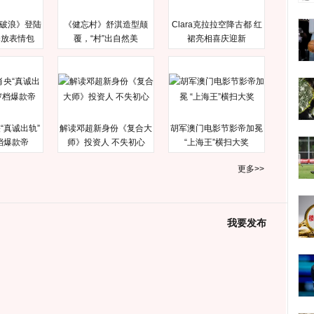
破浪》登陆
《健忘村》舒淇造型颠
Clara克拉拉空降古都 红
释放表情包
覆，“村”出自然美
裙亮相喜庆迎新
“真诚出轨”
解读邓超新身份《复合大
胡军澳门电影节影帝加冕
档爆款帝
师》投资人 不失初心
“上海王”横扫大奖
更多>>
我要发布