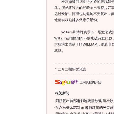
杜汶泽被问到觉得阿娇的表现如何时
题，演员将过去的经验拿出来都是好事！他
见过长治，阿泽也劝勉她不要复出，问I
他都会鼓励她多做亲子活动。
William和诗雅表示有一场激吻戏
William在拍摄期间不慎咬破诗雅
大胆演出也献了给WILLIAM，他
尴尬。
二月二抬头龙见喜
上网从搜狗开始
相关新闻
·
阿娇复出首部电影连场情欲戏 遭杜汶
·
车永莉登杂志封面 做戴红帽的另类赫本