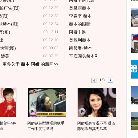
袭(图)
阿娇丰胸代言
10-01-06
广告(图)
奥黛丽赫本
09-12-29
(图)
李春平 赫本
09-12-28
赫本(图)
赫本的眼睛
09-12-24
(图)
阿娇丰胸
09-12-11
出
奥戴利赫本
09-12-10
为营(图)
凯瑟琳·赫本
09-09-03
本媲美
平底圆头赫本鞋
08-07-29
更多关于
赫本 阿娇
的新闻>>
1/3
拍贺年MV
阿娇欲转型做唱跳歌手
阿娇现身青涩不再 避谈
跃
工作中度过圣诞
陈冠希与其无瓜葛