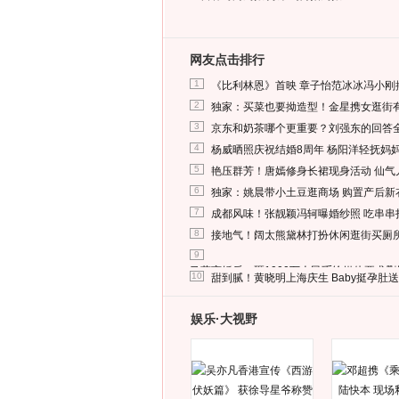
网友点击排行
1
《比利林恩》首映 章子怡范冰冰冯小刚
2
独家：买菜也要拗造型！金星携女逛街
3
京东和奶茶哪个更重要？刘强东的回答
4
杨威晒照庆祝结婚8周年 杨阳洋轻抚妈
5
艳压群芳！唐嫣修身长裙现身活动 仙气
6
独家：姚晨带小土豆逛商场 购置产后新
7
成都风味！张靓颖冯轲曝婚纱照 吃串串
8
接地气！阔太熊黛林打扮休闲逛街买厕
9
马蓉离婚后，砸1000万人民币给媒体要求
10
甜到腻！黄晓明上海庆生 Baby挺孕肚
娱乐·大视野