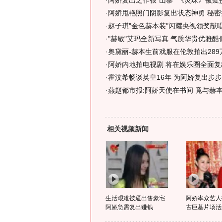
·
阿娇复出之作很"山寨" 《灵珠》被疑抄
·
阿娇甩艳照门阴影复出状态神勇 秘密拍
·
赵子琪"金色赫本装"闪耀央视领奖献唱
·
"赫敏"艾玛全新写真 气质华贵优雅酷似
·
奥黛丽-赫本生前戏服在伦敦拍出289万
·
阿娇内地拍电视剧 将在娱乐圈全面复
·
霍汶希畅谈英皇16年 为阿娇复出步步
·
燕赵都市报:阿娇天使在书间 竟与赫
相关视频新闻
生活艰难被逼出售豪宅
阿娇率众艺人
阿娇急需复出赚钱
古巨基片场活