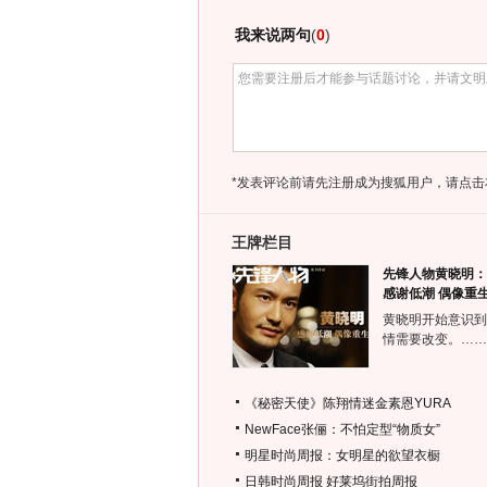
我来说两句
(
0
)
*发表评论前请先注册成为搜狐用户，请点击
王牌栏目
先锋人物黄晓明：
感谢低潮 偶像重
黄晓明开始意识到
情需要改变。……
《秘密天使》陈翔情迷金素恩YURA
NewFace张俪：不怕定型“物质女”
明星时尚周报：女明星的欲望衣橱
日韩时尚周报
好莱坞街拍周报