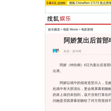
搜狐
ChinaRen
17173
焦点房
娱乐频道
>
电影 Movie
>
电影新闻
阿娇复出后首部
来源：
新华网
阿娇（钟欣桐）6日为复出后首部电
出席。
阿娇以戏中的假发造型示人，见她明
此戏中有大胆演出，更会将屏幕初吻献给
的床上戏仍未拍到，该片没有打算在内地
问她是否因屏幕初吻给了对方而觉得