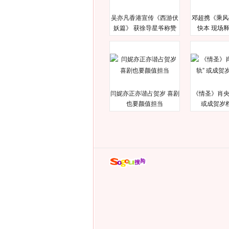
吴亦凡香港宣传《西游伏
邓超携《乘风
妖篇》 获徐导星爷称赞
快本 现场
闫妮亦正亦谐占贺岁 喜剧
《情圣》肖央
也要颜值担当
或成贺岁