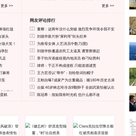
更多 >>
更多 >>
网友评论排行
1
捧场红毯
董卿：这两年没什么突破 激烈竞争环境令我不安
2
有派头
刘德华新片扮“犀利哥”街头狂奔
3
全场大笑！
为救母女俩 人艺演员中数刀(图)
4
妈孕肚
刘德华扮邋遢农民工太逼真 遭警察驱赶
5
儿足
章子怡斥港媒歧视内地演员 称刁钻势利
6
衣
律师：于正不构成侵权 只能道德谴责
7
打麻将
王力宏否认“辱华”：别给歌词扣帽子
8
所泵
王刚自曝7成家产为古董藏品：睡180年历史古床
9
台媒:40岁林志玲冷冻9颗卵子 全副武装怕被认出
删掉这照片
10
送蛋糕
陈冠希：假如我有时光机 也什么都不改