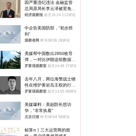
因严重违纪违法 金融监管
总局原局长李云泽被罢免全
国人大代表
经济观察报
前天16:24
112评论
中企告美国防部，“初步胜
利”
观察者网
昨天08:06
28评论
美媒帮中国数出2850枚导
弹，一对比伊朗这组数据，
发现出大事了
罗富强观察室
前天14:48
27评论
去年八月，两位海警战士牺
牲在维护黄岩岛主权的行动
中
罗富强观察室
前天14:55
88评论
美媒爆料：美副防长想访
华，“非常执着”
北京日报
昨天08:04
58评论
鲸算π丨三大运营商的烦