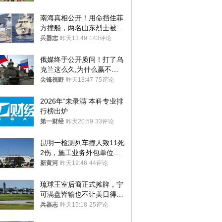
南海真相公开！用命挡住菲
方撞船，两名山东烈士被授
武警最高荣誉
兵器志
昨天13:49
143评论
俄媒终于公开质问！打了乌
克兰这么久,为什么赢不了?
答案令人沉默
尖锋视野
昨天13:47
75评论
2026年“未录满”本科专业排
行榜出炉
第一财经
昨天20:59
33评论
昆明一检测列车撞人致11死
2伤，施工业务外包单位被
罚1.5万元，国铁昆明局被
新黄河
昨天19:46
44评论
罚300万元
琉球王室后裔正式摊牌，宁
可满盘皆输也不让美日得
逞，中国成关键
兵器志
昨天15:18
25评论