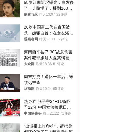
58岁江珊近况曝光：白发多
了，走路慢了，胖到160
斤，没单位也没退休金
依壹Talk
昨天13:07
22评论
20岁中国富二代在泰国被
杀，嫌犯自首：在女友浴室
看到他
观察者网
昨天23:11
32评论
河南西平县“7·30”故意伤害
案件犯罪嫌疑人夏某钢被抓
获
大众网
昨天18:36
81评论
周末打虎！退休一年后，宋
致远被查
华商网
昨天10:24
65评论
热身赛-张子宇24+11杨舒
予12分 中国女篮擒尼日利
亚
中国篮镜头
前天21:22
71评论
“出游带上打印机”，请把暑