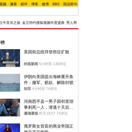
视频
-
播客
-
邮件
-
博客
-
微博
-
BBS
-
我说两句
红牛音乐之旅
金立特约搜狐视频年度盛典
男人帮
评榜
美国前总统拜登癌症扩散
封面新闻
5小时前
136评论
伊朗向美国提出海峡重开条
件：撤军、赔款、解除封锁
知世
4小时前
74评论
河南西平县一男子因邻里琐
事刺死一人，潜逃十天后在
十多公里外一片玉米地里落
潇湘晨报
昨天19:57
74评论
网
俄罗斯女首富的商业帝国正