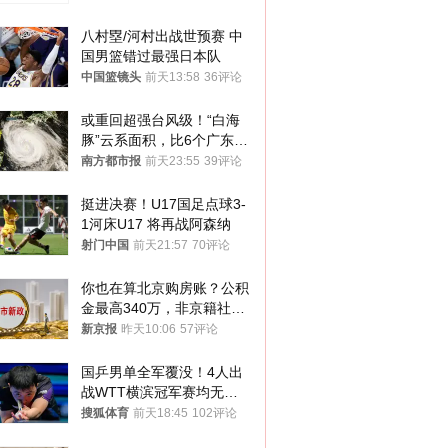
八村塁/河村出战世预赛 中
国男篮错过最强日本队
中国篮镜头
前天13:58
36评论
或重回超强台风级！“白海
豚”云系面积，比6个广东还
大！深圳官方：注意这件事
南方都市报
前天23:55
39评论
挺进决赛！U17国足点球3-
1河床U17 将再战阿森纳
射门中国
前天21:57
70评论
你也在算北京购房账？公积
金最高340万，非京籍社保
1年
新京报
昨天10:06
57评论
国乒男单全军覆没！4人出
战WTT横滨冠军赛均无缘
八强
搜狐体育
前天18:45
102评论