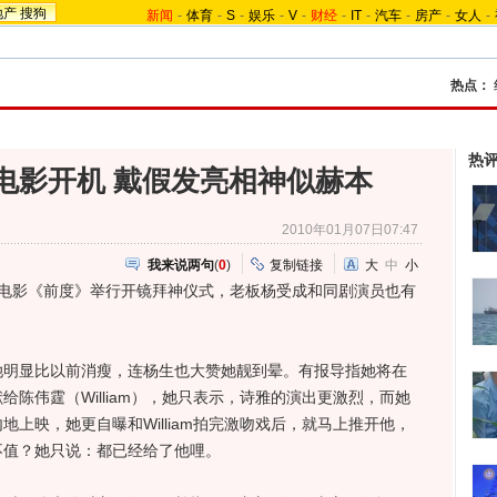
地产
搜狗
新闻
-
体育
-
S
-
娱乐
-
V
-
财经
-
IT
-
汽车
-
房产
-
女人
-
热点：
热
电影开机 戴假发亮相神似赫本
2010年01月07日07:47
我来说两句
(
0
)
复制链接
大
中
小
影《前度》举行开镜拜神仪式，老板杨受成和同剧演员也有
显比以前消瘦，连杨生也大赞她靓到晕。有报导指她将在
陈伟霆（William），她只表示，诗雅的演出更激烈，而她
上映，她更自曝和William拍完激吻戏后，就马上推开他，
不值？她只说：都已经给了他哩。