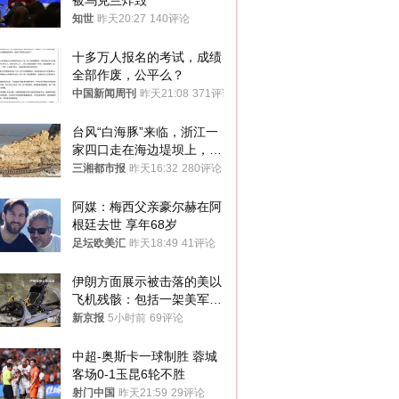
被乌克兰炸毁
知世
昨天20:27
140评论
十多万人报名的考试，成绩
全部作废，公平么？
中国新闻周刊
昨天21:08
371评论
台风“白海豚”来临，浙江一
家四口走在海边堤坝上，其
中9岁男孩被巨浪卷入海
三湘都市报
昨天16:32
280评论
中，搜救仍在进行
阿媒：梅西父亲豪尔赫在阿
根廷去世 享年68岁
足坛欧美汇
昨天18:49
41评论
伊朗方面展示被击落的美以
飞机残骸：包括一架美军F-
15战斗机残骸以及多架无人
新京报
5小时前
69评论
机等
中超-奥斯卡一球制胜 蓉城
客场0-1玉昆6轮不胜
射门中国
昨天21:59
29评论