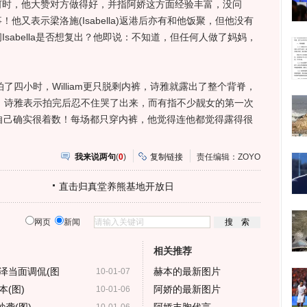
，他大赞对方做得好，并指阿娇这方面经验丰富，没问
又表示梁洛施(Isabella)返港后亦有和他饭聚，但他没有
sabella是否想复出？他即说：不知道，但任何人做了妈妈，
拍了四小时，William更只脱剩内裤，诗雅就露出了整个背脊，
的唇，诗雅表示拍完后忍不住哭了出来，而有指不少靓女的第一次
直言自己确实很着数！每场都只穿内裤，他觉得连他都觉得露得很
我来说两句
(
0
)
复制链接
责任编辑：ZOYO
直击归真堂养熊基地开放日
网页
新闻
相关推荐
泽当面调侃(图
赫本的最新图片
10-01-07
(图)
阿娇的最新图片
10-01-06