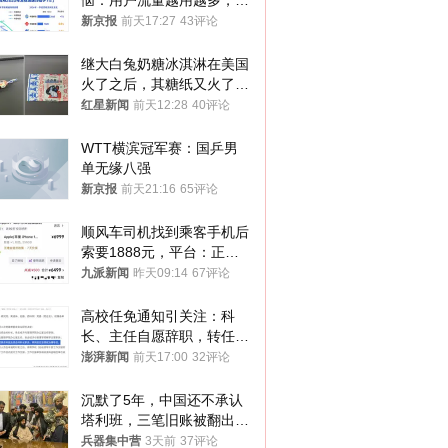
恼：用户流量越用越多，收
入却越来越少
新京报
前天17:27
43评论
继大白兔奶糖冰淇淋在美国
火了之后，其糖纸又火了！
海外博主盛赞：平面设计经
红星新闻
前天12:28
40评论
典之作
WTT横滨冠军赛：国乒男
单无缘八强
新京报
前天21:16
65评论
顺风车司机找到乘客手机后
索要1888元，平台：正和
司机沟通协商
九派新闻
昨天09:14
67评论
高校任免通知引关注：科
长、主任自愿辞职，转任思
政辅导员
澎湃新闻
前天17:00
32评论
沉默了5年，中国还不承认
塔利班，三笔旧账被翻出，
最大风险出现
兵器集中营
3天前
37评论