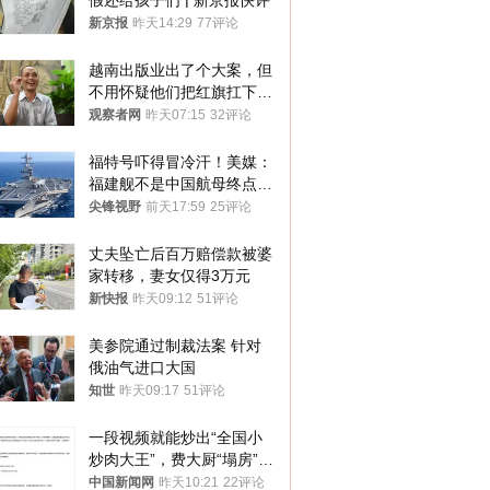
假还给孩子们 | 新京报快评
新京报
昨天14:29
77评论
越南出版业出了个大案，但
不用怀疑他们把红旗扛下去
的决心
观察者网
昨天07:15
32评论
福特号吓得冒冷汗！美媒：
福建舰不是中国航母终点，
而是新起点！
尖锋视野
前天17:59
25评论
丈夫坠亡后百万赔偿款被婆
家转移，妻女仅得3万元
新快报
昨天09:12
51评论
美参院通过制裁法案 针对
俄油气进口大国
知世
昨天09:17
51评论
一段视频就能炒出“全国小
炒肉大王”，费大厨“塌房”了
吗？
中国新闻网
昨天10:21
22评论