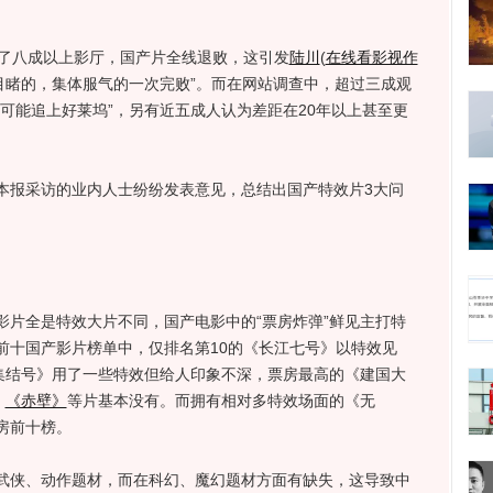
了八成以上影厅，国产片全线退败，这引发
陆川
(
在线看影视作
目睹的，集体服气的一次完败”。而在网站调查中，超过三成观
可能追上好莱坞”，另有近五成人认为差距在20年以上甚至更
报采访的业内人士纷纷发表意见，总结出国产特效片3大问
全是特效大片不同，国产电影中的“票房炸弹”鲜见主打特
前十国产影片榜单中，仅排名第10的《长江七号》以特效见
集结号》用了一些特效但给人印象不深，票房最高的《建国大
、
《赤壁》
等片基本没有。而拥有相对多特效场面的《无
房前十榜。
侠、动作题材，而在科幻、魔幻题材方面有缺失，这导致中