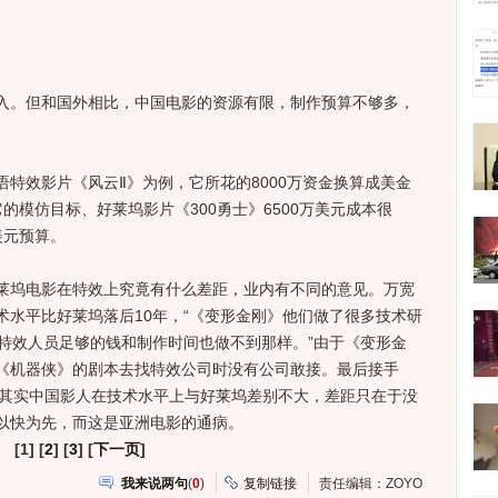
。但和国外相比，中国电影的资源有限，制作预算不够多，
效影片《风云Ⅱ》为例，它所花的8000万资金换算成美金
的模仿目标、好莱坞影片《300勇士》6500万美元成本很
美元预算。
坞电影在特效上究竟有什么差距，业内有不同的意见。万宽
术水平比好莱坞落后10年，“《变形金刚》他们做了很多技术研
港特效人员足够的钱和制作时间也做不到那样。”由于《变形金
《机器侠》的剧本去找特效公司时没有公司敢接。最后接手
为，其实中国影人在技术水平上与好莱坞差别不大，差距只在于没
以快为先，而这是亚洲电影的通病。
[1] [
2
] [
3
] [
下一页
]
我来说两句
(
0
)
复制链接
责任编辑：ZOYO