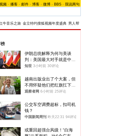
视频
-
播客
-
邮件
-
博客
-
微博
-
BBS
-
我说两句
红牛音乐之旅
金立特约搜狐视频年度盛典
男人帮
评榜
伊朗总统解释为何与美谈
判：美国最大对手就是中
国，但他们也在对话
知世
3小时前
30评论
越南出版业出了个大案，但
不用怀疑他们把红旗扛下去
的决心
观察者网
6小时前
25评论
公交车空调费超标，扣司机
钱？
中国新闻周刊
昨天22:31
94评论
或重回超强台风级！“白海