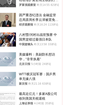
牲在维护黄岩岛主权的行动
中
罗富强观察室
昨天14:55
82评论
因严重违纪违法 金融监管
总局原局长李云泽被罢免全
国人大代表
经济观察报
昨天16:24
113评论
八村塁/河村出战世预赛 中
国男篮错过最强日本队
中国篮镜头
昨天13:58
33评论
美媒爆料：美副防长想访
华，“非常执着”
北京日报
5小时前
24评论
WTT横滨冠军赛：国乒男
单无缘八强
新京报
昨天21:16
63评论
最高近亿元！多家A股公司
收到美国关税退税
上海证券报
4小时前
35评论