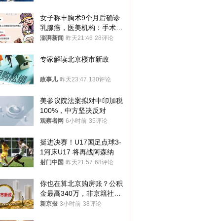
女子称丰胸术9个月后确诊
乳腺癌，医美机构：手术不
可能引发癌症，建议走司法
澎湃新闻
昨天21:46
28评论
途径
专家解读北京楼市新政
政事儿
昨天23:47
130评论
美参议院法案拟对中印加税
100%，中方坚决反对
观察者网
6小时前
35评论
挺进决赛！U17国足点球3-
1河床U17 将再战阿森纳
射门中国
昨天21:57
68评论
你也在算北京购房账？公积
金最高340万，非京籍社保
1年
新京报
3小时前
38评论