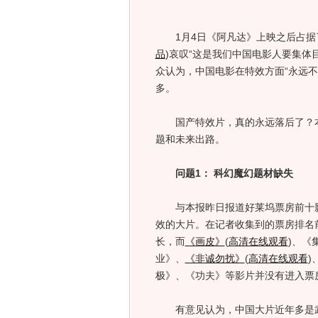
1月4日《阿凡达》上映之后占据
品
)
哀叹“这是我们中国电影人要集体
众认为，中国电影在特效方面“永远不
多。
国产特效片，真的永远落后了？本
题和未来出路。
问题1： 科幻魔幻题材缺失
与本报昨日报道好莱坞票房前十影片
效的大片。在记者收集到的票房排名
长，而
《画皮》
(
高清在线观看
)、《
业》、
《非诚勿扰》
(
高清在线观看
)
极》、《功夫》等影片并没有进入票
有意见认为，中国大片近年多是武