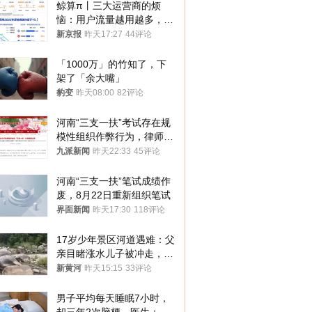
鲸算π丨三大运营商的烦
恼：用户流量越用越多，收
入却越来越少
新京报
昨天17:27
44评论
「1000万」的竹知了，下
架了「余大嘴」
豹变
昨天08:00
82评论
河南“三支一扶”考试存在规
模性组织作弊行为，律师：
涉嫌非法获取国家秘密罪等
九派新闻
昨天22:33
45评论
罪名
河南“三支一扶”笔试成绩作
废，8月22日重新组织笔试
界面新闻
昨天17:30
118评论
17岁少年景区河道遇难：父
亲目睹涨水儿子被冲走，当
地排除上游泄洪，家属盼厘
新黄河
昨天15:15
33评论
清责任
男子平均每天睡眠7小时，