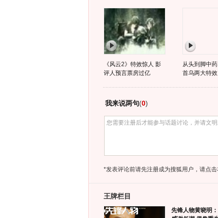
《风云2》特效惊人 影
从头到脚中药
评人预言票房过亿
首乌两大特效
我来说两句
(
0
)
*发表评论前请先注册成为搜狐用户，请点击
王牌栏目
先锋人物黄晓明：