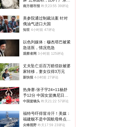
豚”云系面积，比6个广东还
大！深圳官方：注意这件事
南方都市报
昨天23:55
39评论
美参院通过制裁法案 针对
俄油气进口大国
知世
4小时前
47评论
以色列媒体：穆杰塔巴被紧
急送医，情况危急
观察者网
3小时前
125评论
丈夫坠亡后百万赔偿款被婆
家转移，妻女仅得3万元
新快报
4小时前
27评论
热身赛-张子宇24+11杨舒
予12分 中国女篮擒尼日利
亚
中国篮镜头
昨天21:22
57评论
福特号吓得冒冷汗！美媒：
福建舰不是中国航母终点，
而是新起点！
尖锋视野
昨天17:59
23评论