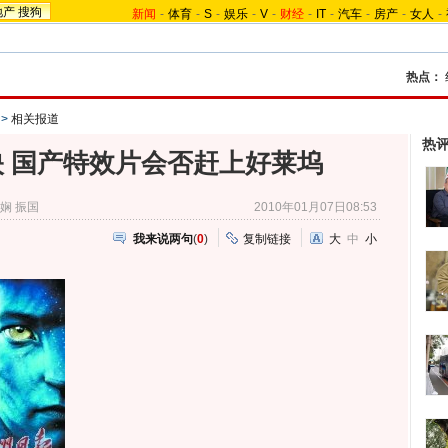
地产
搜狗
新闻
-
体育
-
S
-
娱乐
-
V
-
财经
-
IT
-
汽车
-
房产
-
女人
-
热点：
>
相关报道
热
 国产特效片会否赶上好莱坞
娴 振国
2010年01月07日08:53
我来说两句
(
0
)
复制链接
大
中
小