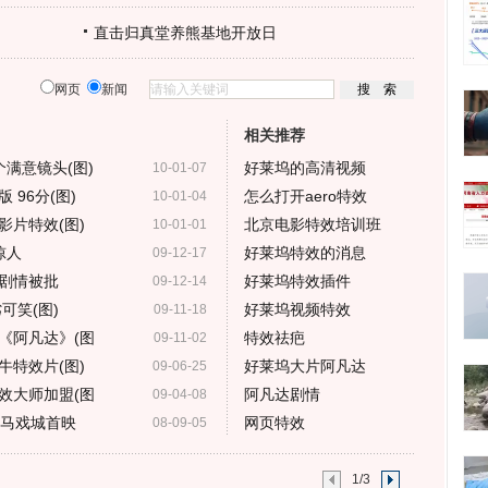
直击归真堂养熊基地开放日
网页
新闻
相关推荐
满意镜头(图)
好莱坞的高清视频
10-01-07
96分(图)
怎么打开aero特效
10-01-04
影片特效(图)
北京电影特效培训班
10-01-01
惊人
好莱坞特效的消息
09-12-17
剧情被批
好莱坞特效插件
09-12-14
可笑(图)
好莱坞视频特效
09-11-18
《阿凡达》(图
特效祛疤
09-11-02
牛特效片(图)
好莱坞大片阿凡达
09-06-25
效大师加盟(图
阿凡达剧情
09-04-08
海马戏城首映
网页特效
08-09-05
1/3