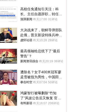
高校任免通知引关注：科
长、主任自愿辞职，转任思
政辅导员
澎湃新闻
昨天17:00
31评论
大决战来了，朝鲜导弹部队
赴俄，普京新设特殊兵种，
76岁老将扛旗
虚怀论语
昨天10:28
28评论
最高领袖给总统下了“最后
警告”？
新闻资讯综合
昨天20:19
38评论
遭除名？女子400米冠军廖
孟雪被指为男性，中国田协
默不作声
拳击时空
昨天07:04
50评论
鸿蒙智行被曝删除“竹知
了”风波公告后又恢复 官媒
曾力挺：劝华为要大度的，
有料新语
昨天16:07
208评论
你们适不适合？