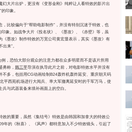
魔幻大片出炉，更没有《变形金刚》纯粹让人看特效的影片出
”的印象。
比较偏向于“帮助电影制作”，并没有特别沉迷于特效，也
”的印象。如战争大片《投名状》、《墨攻》、《赤壁》等，虽
为《墨攻》制作特效的万宽公司黄宏显表示，其实《墨攻》有
不出来”。
例，恐怕大部分观众的注意力都在众多明星而不是该片所用
盛勇称，
韩三平
导演在执导此片之前，对电影特效水平并没有
不多，包括用CG动画绘制B24轰炸机轰炸延安、重庆朝天码
在北平西苑机场进行大阅兵、率大军撤离延安时的千军万马，使
士兵与武器装备来填补画面上的空白。
效的重要，虽然《集结号》特效是由韩国和加拿大的特效公
09年的《秋喜》、《风声》都特意加入不少特效镜头，引起了