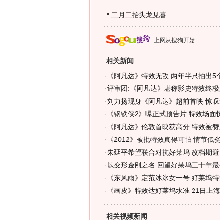
二月二抬头龙见喜
上网从搜狗开始
相关新闻
·
《阿凡达》特效无敌 两年半只拍出5个
·
评审团:《阿凡达》堪称影史特效终极版 
·
刘力扬现身《阿凡达》超前首映 惊叹
·
《钢铁侠2》曝正式预告片 特效场面
·
《阿凡达》伦敦首映获高分 特效被赞
·
《2012》被批特效真得可怕 情节低劣
·
朱延平希望联合对抗好莱坞 改档期避
·
以变形金刚之名 回望好莱坞三十年最
·
《东风雨》定范冰冰女一号 好莱坞特
·
《画皮》特效达好莱坞水准 21日上
相关视频新闻