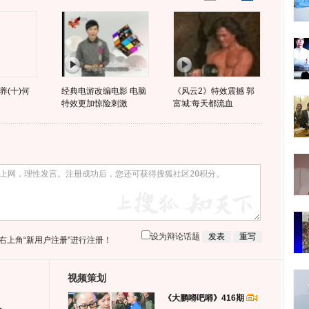
养(十)何
经典电游改编电影 电脑
《风云2》特效震撼 郭
特效更加惊险刺激
富城:每天都流血
设为辩论话题
右上角
“新用户注册”
进行注册！
视频策划
《大鹏嘚吧嘚》416期