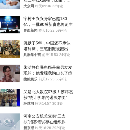
却三年2次脑梗，医生：这
样睡觉更伤身
大众网
昨天09:36
23评论
宇树王兴兴身家已超180
亿，一批90后新贵也将诞生
界面新闻
昨天10:22
59评论
沉默了5年，中国还不承认
塔利班，三笔旧账被翻出，
最大风险出现
兵器集中营
前天15:53
24评论
朱洁静自曝患癌是前男友发
现的：他发现我胸口长了痘
搜狐娱乐
前天17:25
55评论
又是北大数院07级！苏炜杰
获“统计学界的诺贝尔奖”
环球网
昨天14:57
30评论
河南公安机关查实“三支一
扶”招募笔试存在组织作弊
犯罪行为
新京报
昨天16:28
292评论