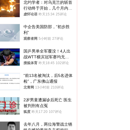
北约学者：对乌克兰的斩首
行动终于开始，几个月内乌
将投降
虚怀论语
昨天15:34
25评论
中企告美国防部，“初步胜
利”
观察者网
5小时前
27评论
国乒男单全军覆没！4人出
战WTT横滨冠军赛均无缘
八强
搜狐体育
昨天18:45
102评论
“前13名被淘汰，后5名进体
检”，广东佛山通报
北青网
13小时前
210评论
2岁男童遭漏诊后死亡 医生
被判刑有点冤
狐度
昨天17:20
107评论
去年八月，两位海警战士牺