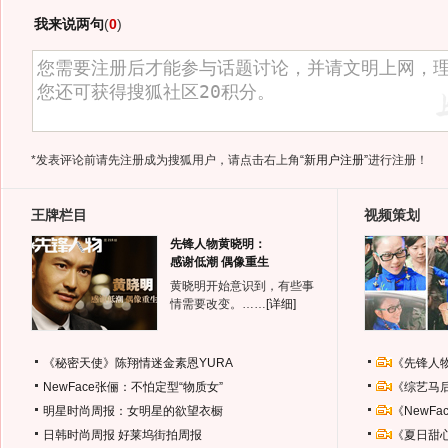
我来说两句
(
0
)
*发表评论前请先注册成为搜狐用户，请点击右上角
“新用户注册”
进行注册！
王牌栏目
视频策划
先锋人物黄晓明：
感谢低潮 偶像重生
黄晓明开始意识到，有些事
情需要改变。……
[详细]
《秘密天使》陈翔情迷金素恩YURA
《先锋人
NewFace张俪：不怕定型“物质女”
《综艺马
明星时尚周报：女明星的欲望衣橱
《NewF
日韩时尚周报
好莱坞街拍周报
《夏日甜