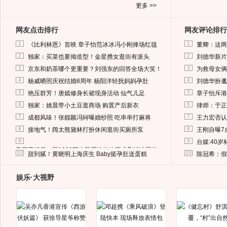
更多 >>
网友点击排行
网友评论排行
1
1
《比利林恩》首映 章子怡范冰冰冯小刚捧场红毯
董卿：这两
2
2
独家：买菜也要拗造型！金星携女逛街有派头
刘德华新片
3
3
京东和奶茶哪个更重要？刘强东的回答全场大笑！
为救母女俩
4
4
杨威晒照庆祝结婚8周年 杨阳洋轻抚妈妈孕肚
刘德华扮邋
5
5
艳压群芳！唐嫣修身长裙现身活动 仙气儿足
章子怡斥港
6
6
独家：姚晨带小土豆逛商场 购置产后新衣
律师：于正
7
7
成都风味！张靓颖冯轲曝婚纱照 吃串串打麻将
王力宏否认
8
8
接地气！阔太熊黛林打扮休闲逛街买厕所泵
王刚自曝7
9
9
台媒:40
马蓉离婚后，砸1000万人民币给媒体要求删掉这照片
10
10
甜到腻！黄晓明上海庆生 Baby挺孕肚送蛋糕
陈冠希：假
娱乐·大视野