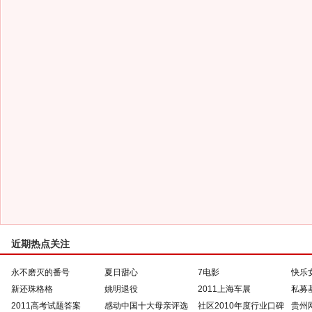
近期热点关注
永不磨灭的番号
夏日甜心
7电影
快乐
新还珠格格
姚明退役
2011上海车展
私募
2011高考试题答案
感动中国十大母亲评选
社区2010年度行业口碑
贵州