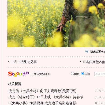
我来说两句
(
二月二抬头龙见喜
直击归真堂养
上网从搜狗开始
网页
新闻
相关新闻
·
成龙借《大兵小将》向王力宏释放"父爱"(图)
10-01-
·
成龙《邻家特工》15日上映 《大兵小将》待春节
10-01-
·
《大兵小将》海报揭幕 成龙遭千余影迷合影
09-12-