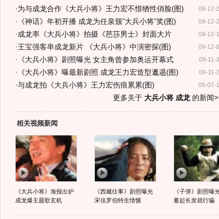
·
为与成龙合作《大兵小将》王力宏不惜牺性俏脸(图)
09-12-
·
《神话》年初开播 成龙为任泉颁"大兵小将"奖(图)
09-12-
·
成龙率《大兵小将》拍摄《芭莎男士》封面大片
09-12-
·
王宝强客串成龙新片 《大兵小将》中演密探(图)
09-12-
·
《大兵小将》剧照曝光 女主角曾参加奥运开幕式
09-11-
·
《大兵小将》曝最新剧照 成龙王力宏造型邋遢(图)
09-11-
·
与成龙拍《大兵小将》王力宏伤痕累累(图)
09-07-
更多关于
大兵小将 成龙
的新闻>
相关视频新闻
《大兵小将》海报出炉
《西藏往事》剧照曝光
《子弹》剧照曝光
成龙爆主题歌玄机
宋佳罗伯特生情愫
蓄起长发就行骗