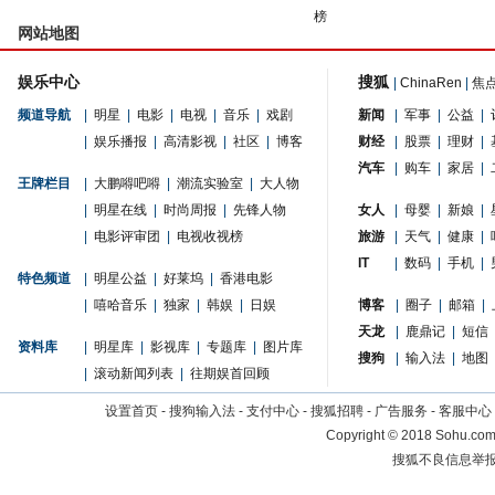
榜
网站地图
娱乐中心
搜狐
|
ChinaRen
|
焦
频道导航
|
明星
|
电影
|
电视
|
音乐
|
戏剧
新闻
|
军事
|
公益
|
|
娱乐播报
|
高清影视
|
社区
|
博客
财经
|
股票
|
理财
|
汽车
|
购车
|
家居
|
王牌栏目
|
大鹏嘚吧嘚
|
潮流实验室
|
大人物
|
明星在线
|
时尚周报
|
先锋人物
女人
|
母婴
|
新娘
|
|
电影评审团
|
电视收视榜
旅游
|
天气
|
健康
|
IT
|
数码
|
手机
|
特色频道
|
明星公益
|
好莱坞
|
香港电影
|
嘻哈音乐
|
独家
|
韩娱
|
日娱
博客
|
圈子
|
邮箱
|
天龙
|
鹿鼎记
|
短信
资料库
|
明星库
|
影视库
|
专题库
|
图片库
搜狗
|
输入法
|
地图
|
滚动新闻列表
|
往期娱首回顾
设置首页
-
搜狗输入法
-
支付中心
-
搜狐招聘
-
广告服务
-
客服中心
Copyright
©
2018 Sohu.com 
搜狐不良信息举