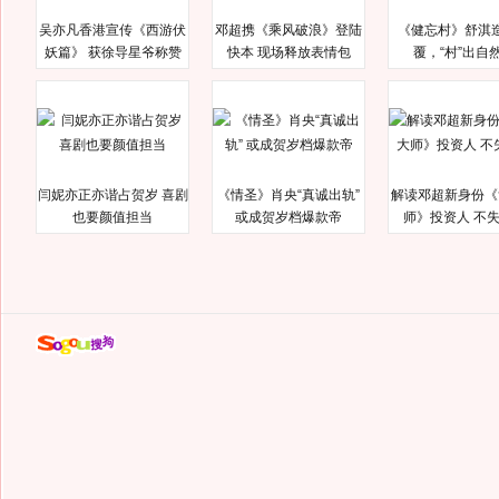
吴亦凡香港宣传《西游伏
邓超携《乘风破浪》登陆
《健忘村》舒淇
妖篇》 获徐导星爷称赞
快本 现场释放表情包
覆，“村”出自
闫妮亦正亦谐占贺岁 喜剧
《情圣》肖央“真诚出轨”
解读邓超新身份《
也要颜值担当
或成贺岁档爆款帝
师》投资人 不