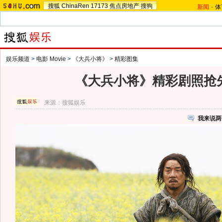
搜狐
ChinaRen
17173
焦点房地产
搜狗
新闻
-
体
娱乐频道
>
电影 Movie
>
《大兵小将》
>
精彩图集
《大兵小将》精彩剧照抢先
来源：
搜狐娱乐
我来说两