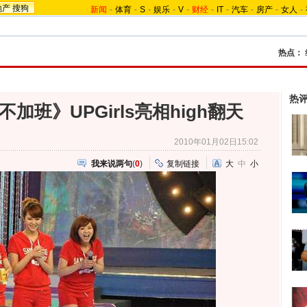
地产
搜狗
新闻
-
体育
-
S
-
娱乐
-
V
-
财经
-
IT
-
汽车
-
房产
-
女人
-
热点：
热
班》UPGirls亮相high翻天
2010年01月02日15:02
我来说两句
(
0
)
复制链接
大
中
小