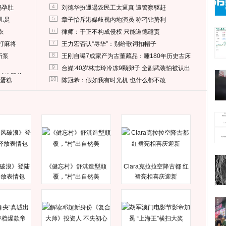
4
妈孕肚
刘德华扮邋遢农民工太逼真 遭警察驱赶
5
儿足
章子怡斥港媒歧视内地演员 称刁钻势利
6
衣
律师：于正不构成侵权 只能道德谴责
7
打麻将
王力宏否认“辱华”：别给歌词扣帽子
8
所泵
王刚自曝7成家产为古董藏品：睡180年历史古床
9
台媒:40岁林志玲冷冻9颗卵子 全副武装怕被认出
删掉这照片
10
送蛋糕
陈冠希：假如我有时光机 也什么都不改
破浪》登陆
《健忘村》舒淇造型颠
Clara克拉拉空降古都 红
释放表情包
覆，“村”出自然美
裙亮相喜庆迎新