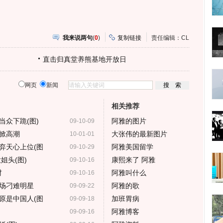
我来说两句
(
0
)
复制链接
责任编辑：CL
直击归真堂养熊基地开放日
网页
新闻
相关推荐
当众下跪(图)
阿雅的图片
09-10-09
掀高潮
大张伟的最新图片
10-01-01
弃天心上位(图
阿雅美国留学
09-10-29
姐头(图)
康熙来了 阿雅
09-10-16
材
阿雅叫什么
09-10-16
场刁难明星
阿雅的歌
09-09-22
原是中国人(图
加班胃病
09-09-18
阿雅博客
09-09-16