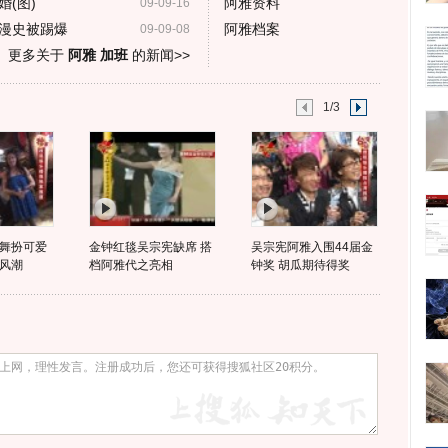
(图)
阿雅资料
09-09-16
漫史被踢爆
阿雅档案
09-09-08
更多关于
阿雅 加班
的新闻>>
1/3
舞扮可爱
金钟红毯吴宗宪缺席 搭
吴宗宪阿雅入围44届金
风潮
档阿雅代之亮相
钟奖 胡瓜期待得奖