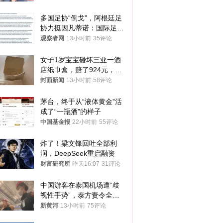
多国足协“倒戈”，阿根廷足
协力挺因凡蒂诺：国际足联
今后应继续在其领导下前行
观察者网
13小时前
35评论
女子1岁宝宝碰坏三亚一酒
店纸巾盒，赔了924元，发
帖吐槽后酒店退还一半的
封面新闻
13小时前
58评论
钱，当地市监局回应
茅台，终于从“液体黄金”活
成了“一瓶酒”的样子
中国基金报
22小时前
55评论
炸了！梁文锋回吐全部利
润，DeepSeek重启融资
财富研究所
昨天16:07
31评论
中国游客在泰国机场遭“歧
视性手势”，泰方责令全面
调查，对责任人采取最严厉
新黄河
13小时前
75评论
处分