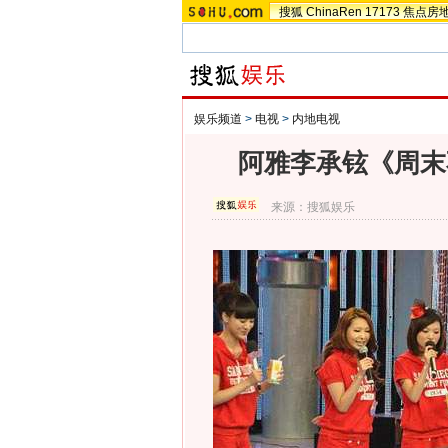
搜狐
ChinaRen
17173
焦点房
娱乐频道
>
电视
>
内地电视
阿雅李承铉《周末不加
来源：
搜狐娱乐