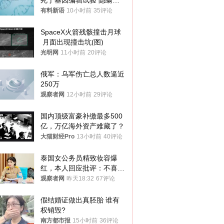
死于基因编辑试验 隐瞒一
年才对外披露
有料新语
10小时前
35评论
SpaceX火箭残骸撞击月球
 月面出现撞击坑(图)
光明网
11小时前
20评论
俄军：乌军伤亡总人数逼近
250万
观察者网
12小时前
29评论
国内顶级富豪补缴最多500
亿，万亿海外资产难藏了？
大猫财经Pro
13小时前
40评论
泰国女公务员精致妆容爆
红，本人回应批评：不喜欢
就别看
观察者网
昨天18:32
67评论
假结婚证做出真胚胎 谁有
权销毁?
南方都市报
15小时前
36评论