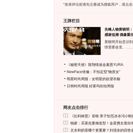
*发表评论前请先注册成为搜狐用户，请点击
王牌栏目
先锋人物黄晓明：
感谢低潮 偶像重
黄晓明开始意识到
情需要改变。……
《秘密天使》陈翔情迷金素恩YURA
NewFace张俪：不怕定型“物质女”
明星时尚周报：女明星的欲望衣橱
日韩时尚周报
好莱坞街拍周报
网友点击排行
1
《比利林恩》首映 章子怡范冰冰冯小刚
2
独家：买菜也要拗造型！金星携女逛街
3
京东和奶茶哪个更重要？刘强东的回答