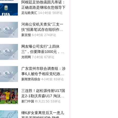
阿根廷足协致函因凡蒂诺：
正确道路是继续在您领导下
足坛欧美汇
14小时前
56评论
河南公安机关查实“三支一
扶”招募笔试存在组织作弊
犯罪行为
新京报
6小时前
274评论
网友曝公司实行“上四休
三”，但要降薪1000元，不
接受只能辞职
光明网
7小时前
67评论
广东雷州市联合调查组：涉
事6人被给予相应党纪政务
处分和组织处理
新闻资讯综合
4小时前
83评论
三连胜！赵松源传射U17国
足2-1勒沃库森U17 淘汰赛
将战河床
射门中国
昨天21:50
53评论
继6岁女童离世后又一患儿