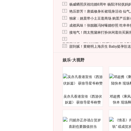
4
杨威晒照庆祝结婚8周年 杨阳洋轻抚妈
5
艳压群芳！唐嫣修身长裙现身活动 仙气
6
独家：姚晨带小土豆逛商场 购置产后新
7
成都风味！张靓颖冯轲曝婚纱照 吃串串
8
接地气！阔太熊黛林打扮休闲逛街买厕
9
马蓉离婚后，砸1000万人民币给媒体要求
10
甜到腻！黄晓明上海庆生 Baby挺孕肚
娱乐·大视野
吴亦凡香港宣传《西游伏
邓超携《乘风
妖篇》 获徐导星爷称赞
快本 现场