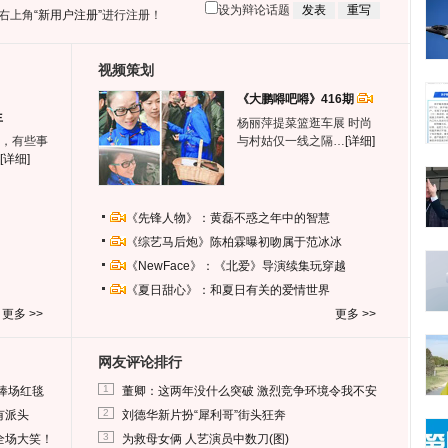
设为辩论话题
右上角
“新用户注册”
进行注册！
视频策划
《大鹏嘚吧嘚》416期
生
杨丽萍提菜篮逛车展 时尚
，有些事
与村姑仅一线之隔…
[详细]
[详细]
《先锋人物》：黄磊不惑之年中的智慧
《综艺马后炮》陈柏霖曝初吻属于范冰冰
《NewFace》：《北爱》导演续集玩穿越
《夏日甜心》：和夏日有关的爱情世界
更多 >>
更多 >>
网友评论排行
1
捧场红毯
董卿：这两年没什么突破 激烈竞争环境令我不安
2
有派头
刘德华新片扮“犀利哥”街头狂奔
3
全场大笑！
为救母女俩 人艺演员中数刀(图)