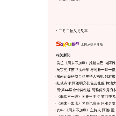
二月二抬头龙见喜
上网从搜狗开始
相关新闻
·
侯总《周末不加班》推销自己 向阿雅
·
吴宗宪江苏卫视跨年 与阿雅一唱一搭
·
东南劲爆榜成台湾主持人福地 阿雅被
·
红毯点评:阿雅明亮孔雀蓝礼服 舞池大
·
图:第44届金钟奖红毯 阿雅俯身秀身
·
《非常不一班》阿雅当主持 节目变考
·
《周末不加班》老师也疯狂 阿雅男友
·
资料:《周末不加班》主持人 阿雅(图)