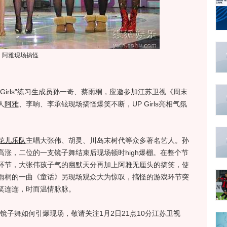
阿雅现场搞怪
irls”练习生成员孙一奇、蔡雨桐，应邀参加江苏卫视《周末
人
阿雅
、李响、李承铉现场搞怪爆笑不断，UP Girls亮相气氛
花儿乐队
主唱大张伟、胡灵、川岛末树代等众多著名艺人。孙
涨，二位的一支镜子舞结束后现场顿时high爆棚。在整个节
环节，大张伟孩子气的幽默天分再加上阿雅无厘头的搞笑，使
雨桐的一曲《童话》另现场观众大为惊叹，搞怪的游戏环节突
笑连连，时而温情脉脉。
”的镜子舞如何引爆现场，敬请关注1月2日21点10分江苏卫视