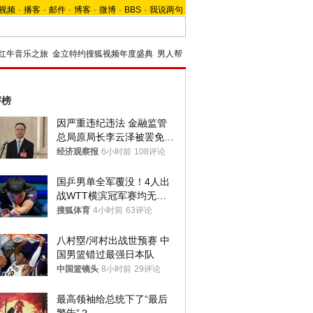
视频
-
播客
-
邮件
-
博客
-
微博
-
BBS
-
我说两句
红牛音乐之旅
金立特约搜狐视频年度盛典
男人帮
评榜
因严重违纪违法 金融监管
总局原局长李云泽被罢免全
国人大代表
经济观察报
6小时前
108评论
国乒男单全军覆没！4人出
战WTT横滨冠军赛均无缘
八强
搜狐体育
4小时前
63评论
八村塁/河村出战世预赛 中
国男篮错过最强日本队
中国篮镜头
8小时前
29评论
最高领袖给总统下了“最后