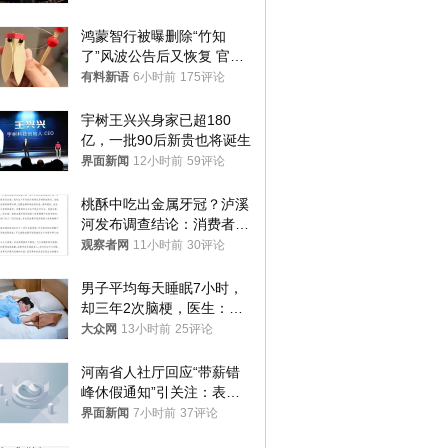
鸿蒙智行被曝删除“竹知
了”风波公告后又恢复 官媒
曾力挺：劝华为要大度的，
有料新语
6小时前
175评论
你们适不适合？
宇树王兴兴身家已超180
亿，一批90后新贵也将诞生
界面新闻
12小时前
59评论
桃酥中吃出金属牙冠？泸溪
河发布调查结论：消费者已
澄清，所发视频情况不属实
观察者网
11小时前
30评论
男子平均每天睡眠7小时，
却三年2次脑梗，医生：这
样睡觉更伤身
大众网
13小时前
25评论
河南省人社厅回应“带薪错
峰休假通知”引关注：表述
不够准确，待修改后印发
界面新闻
7小时前
37评论