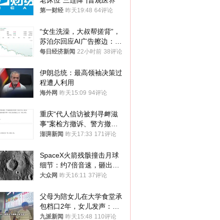
老床位“三连降”|晋观医养
第一财经
昨天19:48
64评论
“女生洗澡，大叔帮搓背”，
苏泊尔回应AI广告擦边：视
频全下架，已强化内容管理
每日经济新闻
22小时前
38评论
与审核
伊朗总统：最高领袖决策过
程遭人利用
海外网
昨天15:09
94评论
重庆“代人信访被判寻衅滋
事”案检方撤诉、警方撤
案，两被告人获国赔
澎湃新闻
昨天17:33
171评论
SpaceX火箭残骸撞击月球
细节：约7倍音速，砸出直
径约30米撞击坑
大众网
昨天16:11
37评论
父母为陪女儿在大学食堂承
包档口2年，女儿发声：初
衷是为了陪伴，毕业后将不
九派新闻
昨天15:48
110评论