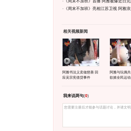
·
《周末不加班》首播 阿雅被爆近日完婚
·
《周末不加班》亮相江苏卫视 阿雅浪
相关视频新闻
阿雅书法义卖做慈善 回
阿雅与玩偶共
应吴宗宪借贷事件
欲掀全民运动
我来说两句
(
0
)