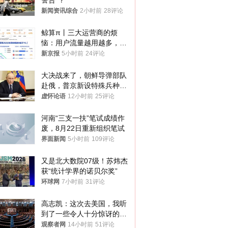
警告”？
新闻资讯综合
2小时前
28评论
鲸算π丨三大运营商的烦
恼：用户流量越用越多，收
入却越来越少
新京报
5小时前
24评论
大决战来了，朝鲜导弹部队
赴俄，普京新设特殊兵种，
76岁老将扛旗
虚怀论语
12小时前
25评论
河南“三支一扶”笔试成绩作
废，8月22日重新组织笔试
界面新闻
5小时前
109评论
又是北大数院07级！苏炜杰
获“统计学界的诺贝尔奖”
环球网
7小时前
31评论
高志凯：这次去美国，我听
到了一些令人十分惊讶的消
息
观察者网
14小时前
51评论