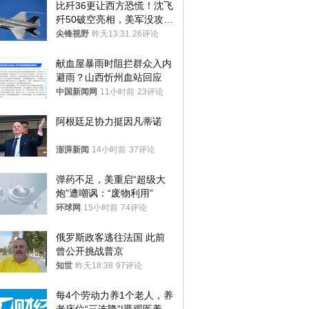
比歼36更让西方恐慌！沈飞
歼50破空亮相，美军没攻克
的技术被拿下
尖锋视野
昨天13:31
26评论
献血屋暴雨时阻拦群众入内
避雨？山西忻州血站回应
中国新闻网
11小时前
23评论
阿根廷足协力挺因凡蒂诺
澎湃新闻
14小时前
37评论
弹药不足，美重启“超级大
炮”遭嘲讽：“废物利用”
环球网
15小时前
74评论
俄罗斯政客逃往法国 此前
曾公开挑战普京
知世
昨天18:38
97评论
每4个劳动力养1个老人，养