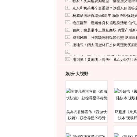
2
独家：买菜也要拗造型！金星携女逛街
3
京东和奶茶哪个更重要？刘强东的回答
4
杨威晒照庆祝结婚8周年 杨阳洋轻抚妈
5
艳压群芳！唐嫣修身长裙现身活动 仙气
6
独家：姚晨带小土豆逛商场 购置产后新
7
成都风味！张靓颖冯轲曝婚纱照 吃串串
8
接地气！阔太熊黛林打扮休闲逛街买厕
9
马蓉离婚后，砸1000万人民币给媒体要求
10
甜到腻！黄晓明上海庆生 Baby挺孕肚
娱乐·大视野
吴亦凡香港宣传《西游伏
邓超携《乘风
妖篇》 获徐导星爷称赞
快本 现场