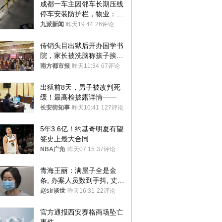
成都一车主因邻车长期压线
停车安装防护栏，物业：不
建议装护栏，也会影响自身
九派新闻
昨天19:44
26评论
停车
传销头目出狱后开办国学书
院，家长被洗脑称孩子挨打
才有效果
南方都市报
昨天11:34
67评论
出狱前8天，男子被改判死
缓！最高检披露详情——
长安街知事
昨天10:41
127评论
5年3.6亿！约基奇明夏有望
签史上最大合同
NBA广角
昨天07:15
37评论
青海王丽：满屋子全是金
条, 办案人员数到手抖, 丈夫
受不了提前离场
赵sir谈世
昨天16:31
22评论
官方通报西安赛格商场坠亡