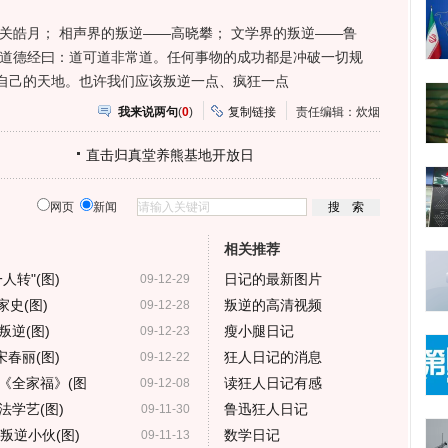
皓月； 相声界的叛逆——高晓攀； 文学界的叛逆——鲁
的道德经曰：道可道非常道。任何事物的成功都是冲破一切规
于自己的天地。也许我们应该叛逆一点、疯狂一点
我来说两句
(
0
)
复制链接
责任编辑：炊烟
直击归真堂养熊基地开放日
网页
新闻
相关推荐
转"(图)
日记的最新图片
09-12-29
家史(图)
叛逆的高清视频
09-12-28
逆(图)
瘦小腿日记
09-12-23
春丽(图)
狂人日记的消息
09-12-22
《全家福》(图
读狂人日记有感
09-12-08
学艺(图)
鲁迅狂人日记
09-11-30
叛逆小伙(图)
数学日记
09-11-13