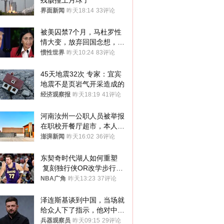
残骸撞上月球了
界面新闻
昨天18:14
33评论
被美囚禁7个月，马杜罗性
情大变，放弃回国念想，最
后嘱托已公开
惯性世界
昨天10:24
83评论
45天地震32次 专家：宜宾
地震不是页岩气开采造成的
经济观察报
昨天18:19
41评论
河南汝州一公职人员被举报
在职校开餐厅超市，本人回
应称“是给别人帮忙”
澎湃新闻
昨天16:02
36评论
东契奇时代湖人如何重塑
 复刻独行侠OR改学步行
者？
NBA广角
昨天13:23
37评论
泽连斯基谈到中国，当场就
给众人下了指示，他对中国
和中乌关系，显然又有了新
兵器观察员
昨天09:15
29评论