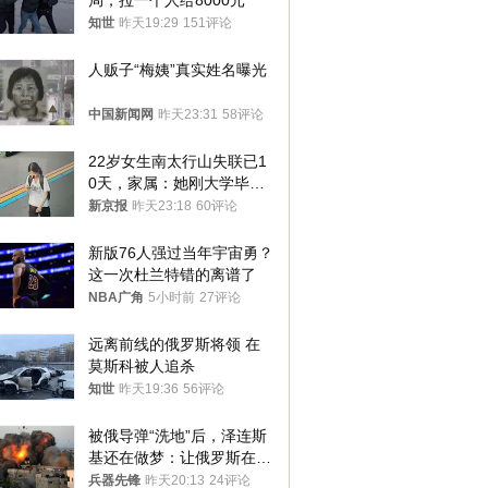
局，拉一个人给8000元
知世
昨天19:29
151评论
人贩子“梅姨”真实姓名曝光
中国新闻网
昨天23:31
58评论
22岁女生南太行山失联已1
0天，家属：她刚大学毕业
想到山里旅行
新京报
昨天23:18
60评论
新版76人强过当年宇宙勇？
这一次杜兰特错的离谱了
NBA广角
5小时前
27评论
远离前线的俄罗斯将领 在
莫斯科被人追杀
知世
昨天19:36
56评论
被俄导弹“洗地”后，泽连斯
基还在做梦：让俄罗斯在冬
季前求和？
兵器先锋
昨天20:13
24评论