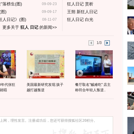
"落榜生(图)
狂人日记 赏析
09-09-23
图)
王朔 新狂人日记
09-09-17
狂人日记》(图)
狂人日记 白光
08-11-07
更多关于
狂人 日记
的新闻>>
1/3
0年代张狂
美国最新研究发现:孩子
餐厅取名"贼难吃" 店主
就唱
越打越叛逆
称符合年轻人叛逆..