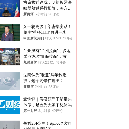
协议接近达成，伊朗披露海
峡新航道通行细节，美方再
提“倒计时”
新黄河
5小时前
28评论
又一轮高级干部密集变动！
越南“重整江山”再进一步
中国新闻周刊
昨天16:43
73评论
兰州没有“兰州拉面”，多地
试点改名“青海拉面”，有商
家改名已两年
九派新闻
昨天22:05
78评论
法院认为“老登”属年龄贬
损，这个词错在哪里？
新黄河
2小时前
28评论
壹快评｜号召领导干部带头
休假，是因为大家不想休吗
第一财经
3小时前
42评论
每秒2.4公里！SpaceX火箭