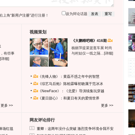
设为辩论话题
右上角
“新用户注册”
进行注册！
视频策划
《大鹏嘚吧嘚》416期
生
杨丽萍提菜篮逛车展 时尚
，有些事
与村姑仅一线之隔…
[详细]
[详细]
《先锋人物》：黄磊不惑之年中的智慧
《综艺马后炮》陈柏霖曝初吻属于范冰冰
《NewFace》：《北爱》导演续集玩穿越
《夏日甜心》：和夏日有关的爱情世界
更多 >>
更多 >>
网友评论排行
1
捧场红毯
董卿：这两年没什么突破 激烈竞争环境令我不安