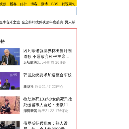
视频
-
播客
-
邮件
-
博客
-
微博
-
BBS
-
我说两句
红牛音乐之旅
金立特约搜狐视频年度盛典
男人帮
评榜
因凡蒂诺就世界杯出售计划
道歉 不愿放弃FIFA主席职
位
足坛欧美汇
5小时前
26评论
韩国总统要求加速整合军校
新华社
昨天21:47
22评论
抢劫刺死19岁少女的死刑改
死缓当事人自述：出狱11年
间始终刻意躲避被害人家属
澎湃新闻
昨天21:22
176评论
俄罗斯征兵乱象：熟人设