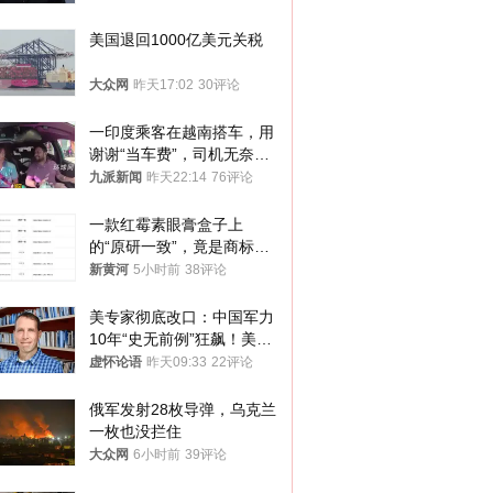
的想法
美国退回1000亿美元关税
大众网
昨天17:02
30评论
一印度乘客在越南搭车，用
谢谢“当车费”，司机无奈发
笑；印度网友：不代表印度
九派新闻
昨天22:14
76评论
人
一款红霉素眼膏盒子上
的“原研一致”，竟是商标！
律师：极易误导消费者；网
新黄河
5小时前
38评论
友：药企不应打擦边球
美专家彻底改口：中国军力
10年“史无前例”狂飙！美军
真慌了
虚怀论语
昨天09:33
22评论
俄军发射28枚导弹，乌克兰
一枚也没拦住
大众网
6小时前
39评论