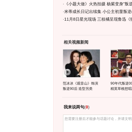
·
《小题大做》火热拍摄 杨紫变身"叛逆
·
米蒂成长日记出续集 小公主初显叛逆(
·
11月8日星光现场 三枝橘呈现鲁迅《
相关视频新闻
范冰冰《观音山》饰演
90年代叛逆0
叛逆90后 造型另类
精英草根想唱
我来说两句
(
0
)