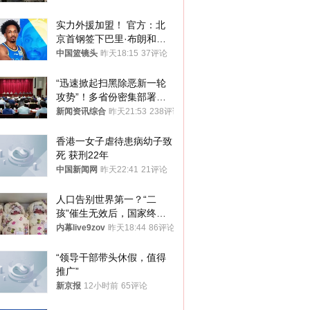
实力外援加盟！ 官方：北
京首钢签下巴里·布朗和桑
普森
中国篮镜头
昨天18:15
37评论
“迅速掀起扫黑除恶新一轮
攻势”！多省份密集部署，
公布举报方式
新闻资讯综合
昨天21:53
238评论
香港一女子虐待患病幼子致
死 获刑22年
中国新闻网
昨天22:41
21评论
人口告别世界第一？“二
孩”催生无效后，国家终于
向住房出手了！
内幕live9zov
昨天18:44
86评论
“领导干部带头休假，值得
推广”
新京报
12小时前
65评论