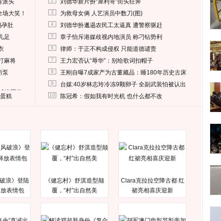
2
有派头
刘德华新片扮“犀利哥”街头狂奔
3
全场大笑！
为救母女俩 人艺演员中数刀(图)
4
妈孕肚
刘德华扮邋遢农民工太逼真 遭警察驱赶
5
儿足
章子怡斥港媒歧视内地演员 称刁钻势利
6
衣
律师：于正不构成侵权 只能道德谴责
7
打麻将
王力宏否认“辱华”：别给歌词扣帽子
8
所泵
王刚自曝7成家产为古董藏品：睡180年历史古床
9
台媒:40岁林志玲冷冻9颗卵子 全副武装怕被认出
删掉这照片
10
送蛋糕
陈冠希：假如我有时光机 也什么都不改
破浪》登陆
《健忘村》舒淇造型颠
Clara克拉拉空降古都 红
释放表情包
覆，“村”出自然美
裙亮相喜庆迎新