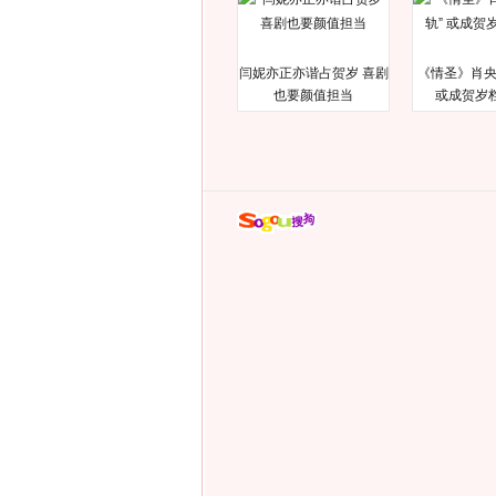
闫妮亦正亦谐占贺岁 喜剧
《情圣》肖央
也要颜值担当
或成贺岁