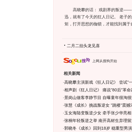
高晓攀的话： 戏剧界的叛逆——关
迅，就有了今天的狂人日记。 老子
矩，打开思想的枷锁，才能找到属
二月二抬头龙见喜
上网从搜狗开始
相关新闻
·
高晓攀主演新戏《狂人日记》 尝试"一人
·
相声剧《狂人日记》 痛说"80后"革命
·
景岗山做客李静节目 自曝童年很淘很叛
·
张慧《成长》挑战叛逆女 "跳楼"震撼宋
·
玉女海陆变叛逆少女 牵手张少华亮相
·
张桐年轻叛逆之举 南开高材生弃理留法
·
郭晓冬《成长》回到18岁 稳重型男演