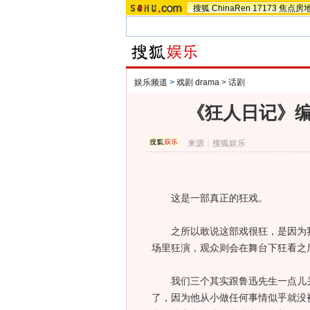
搜狐
ChinaRen
17173
焦点房
娱乐频道
>
戏剧 drama
>
话剧
《狂人日记》编
来源：
搜狐娱乐
这是一部真正的狂戏。
之所以敢说这部戏很狂，是因为我
场里狂演，观众则会在舞台下狂看之
我们三个其实跟鲁迅先生一点儿关
了，因为他从小做任何事情似乎就没