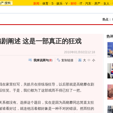
地产
搜狗
新闻
-
体育
-
S
-
娱乐
-
V
-
财经
-
IT
-
汽车
-
房产
-
女人
-
热点：
热
剧阐述 这是一部真正的狂戏
2010年01月02日12:18
我来说两句
(
0
)
复制链接
大
中
小
在家里狂写，关皓月在排练场狂导，以后那就是高晓攀在剧
后狂笑。于是，我们都为了这部戏而不得已狂了一把。
系都没有。选择这个题目，实在是因为高晓攀同志简直太狂
被谁看好过，就连他活着都好象是一种不对的错误。然而狂的