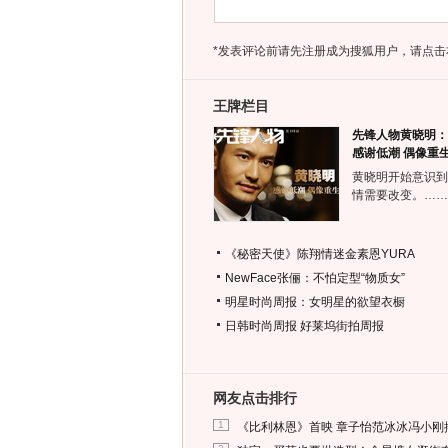
*发表评论前请先注册成为搜狐用户，请点击
王牌栏目
先锋人物黄晓明：
感谢低潮 偶像重
黄晓明开始意识到
情需要改变。……
《秘密天使》陈翔情迷金素恩YURA
NewFace张俪：不怕定型“物质女”
明星时尚周报：女明星的欲望衣橱
日韩时尚周报
好莱坞街拍周报
网友点击排行
1
《比利林恩》首映 章子怡范冰冰冯小刚