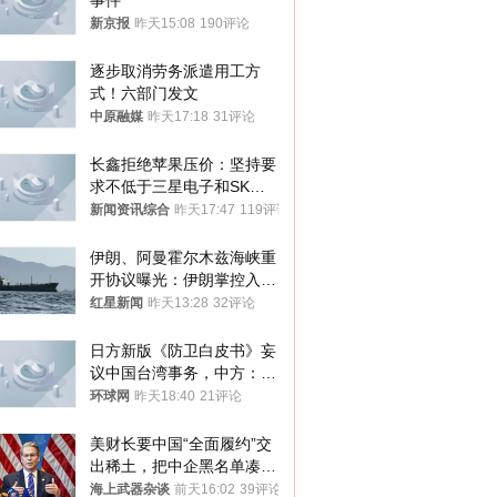
事件
新京报
昨天15:08
190评论
逐步取消劳务派遣用工方
式！六部门发文
中原融媒
昨天17:18
31评论
长鑫拒绝苹果压价：坚持要
求不低于三星电子和SK海
力士
新闻资讯综合
昨天17:47
119评论
伊朗、阿曼霍尔木兹海峡重
开协议曝光：伊朗掌控入湾
航道，与阿曼平分“服务费”
红星新闻
昨天13:28
32评论
日方新版《防卫白皮书》妄
议中国台湾事务，中方：强
烈不满、坚决反对，已向日
环球网
昨天18:40
21评论
方严正交涉
美财长要中国“全面履约”交
出稀土，把中企黑名单凑到
187家，中方做最坏打算
海上武器杂谈
前天16:02
39评论