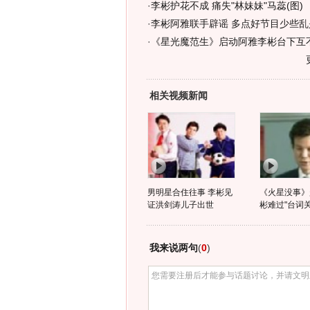
·
李彬护花不成 痛失"林妹妹"马蕊(图)
·
李彬阿雅联手辟谣 多点好节目少些乱是
·
《星光魔范生》启动阿雅李彬台下互不
相关视频新闻
男明星合住往事 李彬见
《火星没事》
证洪剑涛儿子出世
彬难过"台词关
我来说两句
(
0
)