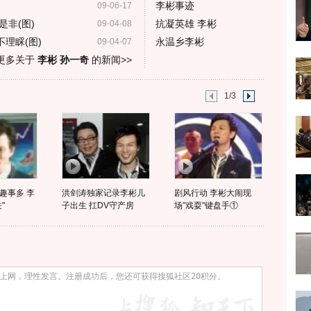
李彬事迹
09-06-17
非(图)
抗凝英雄 李彬
09-04-08
理睬(图)
永温乡李彬
09-04-07
更多关于
李彬 孙一奇
的新闻>>
1/3
趣事多 李
洪剑涛独家记录李彬儿
剧风行动 李彬大闹现
"
子出生 扛DV守产房
场"戏耍"键盘手①