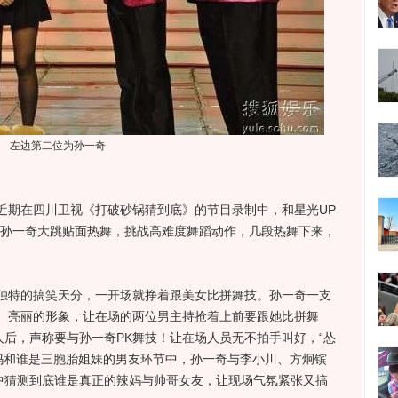
左边第二位为孙一奇
期在四川卫视《打破砂锅猜到底》的节目录制中，和星光UP
中的一员孙一奇大跳贴面热舞，挑战高难度舞蹈动作，几段热舞下来，
特的搞笑天分，一开场就挣着跟美女比拼舞技。孙一奇一支
、亮丽的形象，让在场的两位男主持抢着上前要跟她比拼舞
人后，声称要与孙一奇PK舞技！让在场人员无不拍手叫好，“怂
辣妈和谁是三胞胎姐妹的男友环节中，孙一奇与李小川、方炯镔
迹中猜测到底谁是真正的辣妈与帅哥女友，让现场气氛紧张又搞