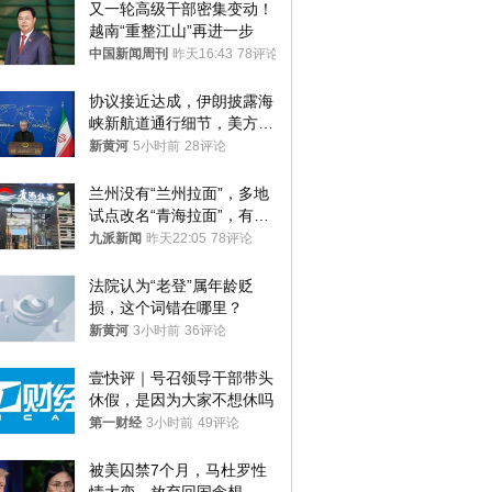
又一轮高级干部密集变动！
越南“重整江山”再进一步
中国新闻周刊
昨天16:43
78评论
协议接近达成，伊朗披露海
峡新航道通行细节，美方再
提“倒计时”
新黄河
5小时前
28评论
兰州没有“兰州拉面”，多地
试点改名“青海拉面”，有商
家改名已两年
九派新闻
昨天22:05
78评论
法院认为“老登”属年龄贬
损，这个词错在哪里？
新黄河
3小时前
36评论
壹快评｜号召领导干部带头
休假，是因为大家不想休吗
第一财经
3小时前
49评论
被美囚禁7个月，马杜罗性