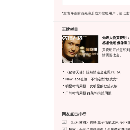
*发表评论前请先注册成为搜狐用户，请点击
王牌栏目
先锋人物黄晓明：
感谢低潮 偶像重
黄晓明开始意识到
情需要改变。……
《秘密天使》陈翔情迷金素恩YURA
NewFace张俪：不怕定型“物质女”
明星时尚周报：女明星的欲望衣橱
日韩时尚周报
好莱坞街拍周报
网友点击排行
1
《比利林恩》首映 章子怡范冰冰冯小刚
2
独家：买菜也要拗造型！金星携女逛街