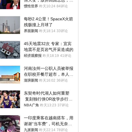
情大变，放弃回国念想，最
后嘱托已公开
惯性世界
昨天10:24
84评论
每秒2.4公里！SpaceX火箭
残骸撞上月球了
界面新闻
昨天18:14
33评论
45天地震32次 专家：宜宾
地震不是页岩气开采造成的
经济观察报
昨天18:19
41评论
河南汝州一公职人员被举报
在职校开餐厅超市，本人回
应称“是给别人帮忙”
澎湃新闻
昨天16:02
36评论
东契奇时代湖人如何重塑
 复刻独行侠OR改学步行
者？
NBA广角
昨天13:23
37评论
一印度乘客在越南搭车，用
谢谢“当车费”，司机无奈发
笑；印度网友：不代表印度
九派新闻
昨天22:14
78评论