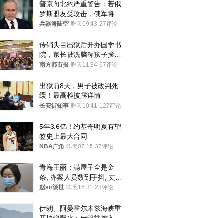
普京向北约严重警告：若俄
罗斯盟友受攻击，俄军将动
用核武器保护
兵器海陆空
昨天09:43
27评论
传销头目出狱后开办国学书
院，家长被洗脑称孩子挨打
才有效果
南方都市报
昨天11:34
67评论
出狱前8天，男子被改判死
缓！最高检披露详情——
长安街知事
昨天10:41
127评论
5年3.6亿！约基奇明夏有望
签史上最大合同
NBA广角
昨天07:15
37评论
青海王丽：满屋子全是金
条, 办案人员数到手抖, 丈夫
受不了提前离场
赵sir谈世
昨天16:31
23评论
伊朗、阿曼霍尔木兹海峡重