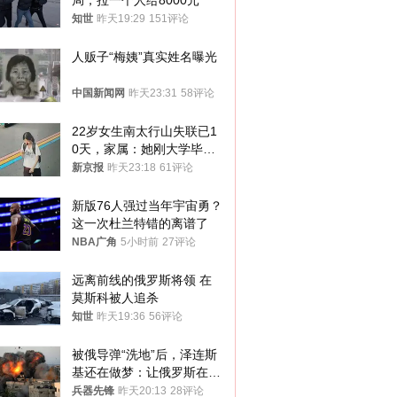
局，拉一个人给8000元
知世
昨天19:29
151评论
人贩子“梅姨”真实姓名曝光
中国新闻网
昨天23:31
58评论
22岁女生南太行山失联已1
0天，家属：她刚大学毕业
想到山里旅行
新京报
昨天23:18
61评论
新版76人强过当年宇宙勇？
这一次杜兰特错的离谱了
NBA广角
5小时前
27评论
远离前线的俄罗斯将领 在
莫斯科被人追杀
知世
昨天19:36
56评论
被俄导弹“洗地”后，泽连斯
基还在做梦：让俄罗斯在冬
季前求和？
兵器先锋
昨天20:13
28评论