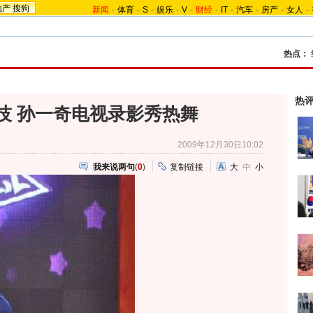
地产
搜狗
新闻
-
体育
-
S
-
娱乐
-
V
-
财经
-
IT
-
汽车
-
房产
-
女人
-
热点：
热
技 孙一奇电视录影秀热舞
2009年12月30日10:02
我来说两句
(
0
)
复制链接
大
中
小