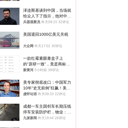
人
泽连斯基谈到中国，当场就
给众人下了指示，他对中国
和中乌关系，显然又有了新
兵器观察员
昨天09:15
32评论
的想法
美国退回1000亿美元关税
大众网
昨天17:02
30评论
一款红霉素眼膏盒子上
的“原研一致”，竟是商标！
律师：极易误导消费者；网
新黄河
5小时前
39评论
友：药企不应打擦边球
美专家彻底改口：中国军力
10年“史无前例”狂飙！美军
真慌了
虚怀论语
昨天09:33
22评论
成都一车主因邻车长期压线
停车安装防护栏，物业：不
建议装护栏，也会影响自身
九派新闻
昨天19:44
26评论
停车