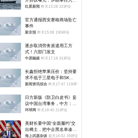
开协议曝光：伊朗掌控入湾
航道，与阿曼平分“服务费”
红星新闻
昨天13:28
32评论
官方通报西安赛格商场坠亡
事件
新京报
昨天15:08
190评论
逐步取消劳务派遣用工方
式！六部门发文
中原融媒
昨天17:18
31评论
长鑫拒绝苹果压价：坚持要
求不低于三星电子和SK海
力士
新闻资讯综合
昨天17:47
119评论
日方新版《防卫白皮书》妄
议中国台湾事务，中方：强
烈不满、坚决反对，已向日
环球网
昨天18:40
21评论
方严正交涉
美财长要中国“全面履约”交
出稀土，把中企黑名单凑到
187家，中方做最坏打算
海上武器杂谈
前天16:02
39评论