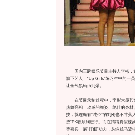
国内王牌娱乐节目主持人李彬，近
旗下艺人，“Up Girls”练习生
让全气氛high到爆。
在节目录制过程中，李彬大显其独
热舞亮相，动感的舞姿、绝佳的身材
技，就连颇有“吨位”的刘刚也不甘落
恿”PK赛顺利进行。而在猜猜真假
等嘉宾一展“打假”功力，从蛛丝马