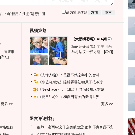
设为辩论话题
右上角
“新用户注册”
进行注册！
视频策划
《大鹏嘚吧嘚》416期
生
杨丽萍提菜篮逛车展 时尚
，有些事
与村姑仅一线之隔…
[详细]
[详细]
《先锋人物》：黄磊不惑之年中的智慧
《综艺马后炮》陈柏霖曝初吻属于范冰冰
《NewFace》：《北爱》导演续集玩穿越
《夏日甜心》：和夏日有关的爱情世界
更多 >>
更多 >>
网友评论排行
1
捧场红毯
董卿：这两年没什么突破 激烈竞争环境令我不安
2
有派头
刘德华新片扮“犀利哥”街头狂奔