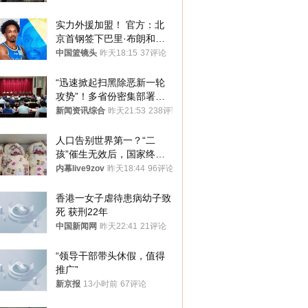
实力外援加盟！ 官方：北
京首钢签下巴里·布朗和桑
普森
中国篮镜头
昨天18:15
37评论
“迅速掀起扫黑除恶新一轮
攻势”！多省份密集部署，
公布举报方式
新闻资讯综合
昨天21:53
238评论
人口告别世界第一？“二
孩”催生无效后，国家终于
向住房出手了！
内幕live9zov
昨天18:44
96评论
香港一女子虐待患病幼子致
死 获刑22年
中国新闻网
昨天22:41
21评论
“领导干部带头休假，值得
推广”
新京报
13小时前
67评论