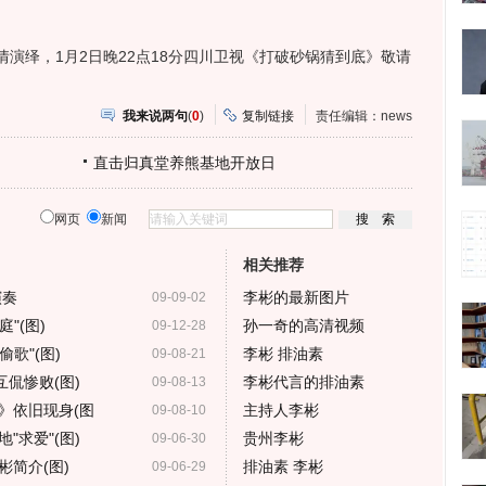
绎，1月2日晚22点18分四川卫视《打破砂锅猜到底》敬请
我来说两句
(
0
)
复制链接
责任编辑：news
直击归真堂养熊基地开放日
网页
新闻
相关推荐
演奏
李彬的最新图片
09-09-02
"(图)
孙一奇的高清视频
09-12-28
歌"(图)
李彬 排油素
09-08-21
互侃惨败(图)
李彬代言的排油素
09-08-13
》依旧现身(图
主持人李彬
09-08-10
"求爱"(图)
贵州李彬
09-06-30
简介(图)
排油素 李彬
09-06-29