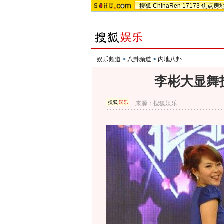
搜狐
ChinaRen
17173
焦点房
娱乐频道
>
八卦频道
>
内地八卦
李彬大显舞
来源：
搜狐娱乐