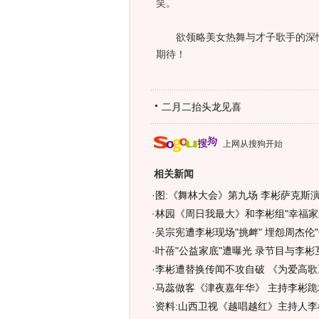
笑。
欲领略美女热舞与才子歌手的深情演
期待！
二月二抬头龙见喜
上网从搜狗开始
相关新闻
·
图:《舞林大会》第九场 李彬萨克斯
·
林园《周日我最大》和李彬组"幸福家庭
·
吴宗宪遭李彬现场"挑衅" 埋怨周杰伦"偷
·
叶蓓"公益家底"遭曝光 录节目与李彬
·
李彬遭替换传闻不攻自破 《为爱高歌
·
马蕊做客《津夜嘉年华》 主持李彬跪地
·
资料:山西卫视《越唱越红》主持人李彬