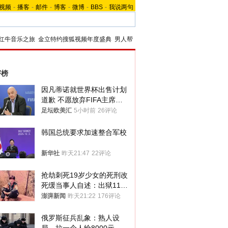
视频
-
播客
-
邮件
-
博客
-
微博
-
BBS
-
我说两句
红牛音乐之旅
金立特约搜狐视频年度盛典
男人帮
评榜
因凡蒂诺就世界杯出售计划
道歉 不愿放弃FIFA主席职
位
足坛欧美汇
5小时前
26评论
韩国总统要求加速整合军校
新华社
昨天21:47
22评论
抢劫刺死19岁少女的死刑改
死缓当事人自述：出狱11年
间始终刻意躲避被害人家属
澎湃新闻
昨天21:22
176评论
俄罗斯征兵乱象：熟人设