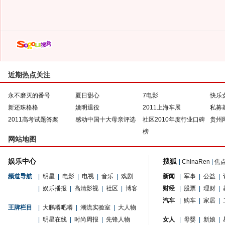
近期热点关注
永不磨灭的番号
夏日甜心
7电影
快乐
新还珠格格
姚明退役
2011上海车展
私募
2011高考试题答案
感动中国十大母亲评选
社区2010年度行业口碑
贵州
榜
网站地图
娱乐中心
搜狐
|
ChinaRen
|
焦
频道导航
|
明星
|
电影
|
电视
|
音乐
|
戏剧
新闻
|
军事
|
公益
|
|
娱乐播报
|
高清影视
|
社区
|
博客
财经
|
股票
|
理财
|
汽车
|
购车
|
家居
|
王牌栏目
|
大鹏嘚吧嘚
|
潮流实验室
|
大人物
|
明星在线
|
时尚周报
|
先锋人物
女人
|
母婴
|
新娘
|