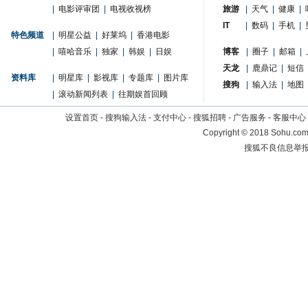
|
电影评审团
|
电视收视榜
旅游
|
天气
|
健康
|
IT
|
数码
|
手机
|
特色频道
|
明星公益
|
好莱坞
|
香港电影
|
嘻哈音乐
|
独家
|
韩娱
|
日娱
博客
|
圈子
|
邮箱
|
天龙
|
鹿鼎记
|
短信
资料库
|
明星库
|
影视库
|
专题库
|
图片库
搜狗
|
输入法
|
地图
|
滚动新闻列表
|
往期娱首回顾
设置首页
-
搜狗输入法
-
支付中心
-
搜狐招聘
-
广告服务
-
客服中心
Copyright
©
2018 Sohu.com 
搜狐不良信息举