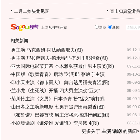
二月二抬头龙见喜
直击归真堂养
上网从搜狗开始
网页
新闻
相关新闻
·
男主演:马克西姆-阿法纳西耶夫(图)
09-12-
·
男主演:玛拉萨诺夫-德米特里-瓦列里耶维奇(图)
09-12-
·
亚太国际电影节开幕 本木雅弘获最佳男主演奖(图)
09-11-
·
中国版《歌舞青春》启动 "岩男郎"张峻宁主演
09-10-
·
印小天主演《都市囧人》 舞台熟男褪去青涩(图)
09-09-
·
兰小龙《生死线》开播 四大男主演变"五大"
09-09-
·
菊川怜主演《女男》日本杀青 扮"猛女"演打戏
09-09-
·
山田孝之主演新电影 七男齐追户田惠梨香(图)
09-09-
·
《布鲁诺》巴黎首映 男主演将恶搞进行到底(图)
09-06-
·
小剧场话剧《谁爱谁,爱谁谁》李昊臻 4(图)
08-11-
更多关于
主演 话剧
的新闻>