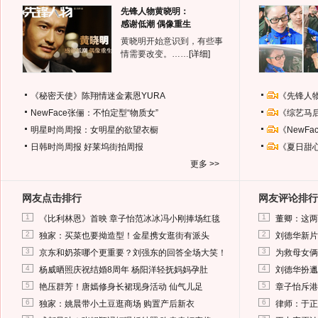
先锋人物黄晓明：
感谢低潮 偶像重生
黄晓明开始意识到，有些事
情需要改变。……
[详细]
《秘密天使》陈翔情迷金素恩YURA
《先锋人
NewFace张俪：不怕定型“物质女”
《综艺马
明星时尚周报：女明星的欲望衣橱
《NewF
日韩时尚周报
好莱坞街拍周报
《夏日甜
更多 >>
网友点击排行
网友评论排行
1
1
《比利林恩》首映 章子怡范冰冰冯小刚捧场红毯
董卿：这两
2
2
独家：买菜也要拗造型！金星携女逛街有派头
刘德华新片
3
3
京东和奶茶哪个更重要？刘强东的回答全场大笑！
为救母女俩
4
4
杨威晒照庆祝结婚8周年 杨阳洋轻抚妈妈孕肚
刘德华扮邋
5
5
艳压群芳！唐嫣修身长裙现身活动 仙气儿足
章子怡斥港
6
6
独家：姚晨带小土豆逛商场 购置产后新衣
律师：于正