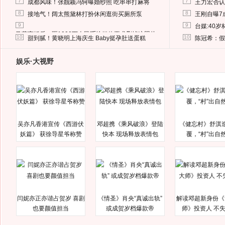
7
7
成都风味！张靓颖冯轲曝婚纱照 吃串串打麻将
王力宏否认
8
8
接地气！阔太熊黛林打扮休闲逛街买厕所泵
王刚自曝7
9
9
台媒:40
马蓉离婚后，砸1000万人民币给媒体要求删掉这照片
10
10
甜到腻！黄晓明上海庆生 Baby挺孕肚送蛋糕
陈冠希：假
娱乐·大视野
吴亦凡香港宣传《西游伏
邓超携《乘风破浪》登陆
《健忘村》舒淇
妖篇》 获徐导星爷称赞
快本 现场释放表情包
覆，“村”出自
闫妮亦正亦谐占贺岁 喜剧
《情圣》肖央“真诚出轨”
解读邓超新身份《
也要颜值担当
或成贺岁档爆款帝
师》投资人 不