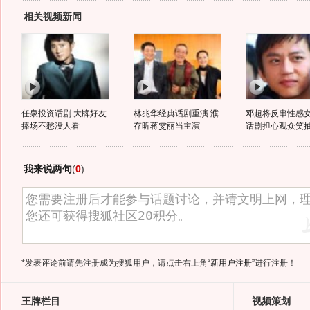
相关视频新闻
任泉投资话剧 大牌好友
林兆华经典话剧重演 濮
邓超将反串性感女
捧场不愁没人看
存昕蒋雯丽当主演
话剧担心观众笑
我来说两句
(
0
)
*发表评论前请先注册成为搜狐用户，请点击右上角
“新用户注册”
进行注册！
王牌栏目
视频策划