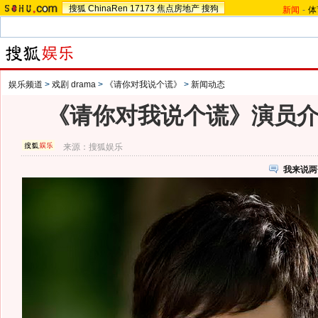
搜狐
ChinaRen
17173
焦点房地产
搜狗
新闻
-
体
娱乐频道
>
戏剧 drama
>
《请你对我说个谎》
>
新闻动态
《请你对我说个谎》演员
来源：
搜狐娱乐
我来说两