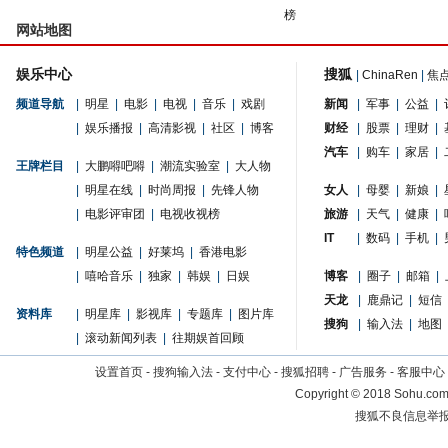
榜
网站地图
娱乐中心
搜狐
|
ChinaRen
|
焦
频道导航
|
明星
|
电影
|
电视
|
音乐
|
戏剧
新闻
|
军事
|
公益
|
|
娱乐播报
|
高清影视
|
社区
|
博客
财经
|
股票
|
理财
|
汽车
|
购车
|
家居
|
王牌栏目
|
大鹏嘚吧嘚
|
潮流实验室
|
大人物
|
明星在线
|
时尚周报
|
先锋人物
女人
|
母婴
|
新娘
|
|
电影评审团
|
电视收视榜
旅游
|
天气
|
健康
|
IT
|
数码
|
手机
|
特色频道
|
明星公益
|
好莱坞
|
香港电影
|
嘻哈音乐
|
独家
|
韩娱
|
日娱
博客
|
圈子
|
邮箱
|
天龙
|
鹿鼎记
|
短信
资料库
|
明星库
|
影视库
|
专题库
|
图片库
搜狗
|
输入法
|
地图
|
滚动新闻列表
|
往期娱首回顾
设置首页
-
搜狗输入法
-
支付中心
-
搜狐招聘
-
广告服务
-
客服中心
Copyright
©
2018 Sohu.com 
搜狐不良信息举