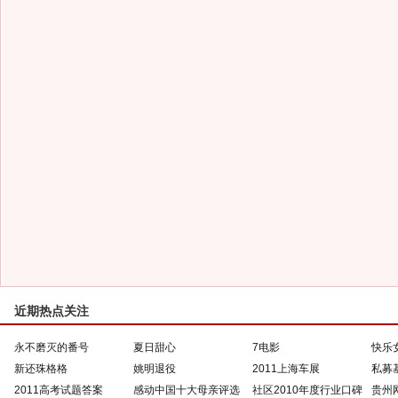
近期热点关注
永不磨灭的番号
夏日甜心
7电影
快乐
新还珠格格
姚明退役
2011上海车展
私募
2011高考试题答案
感动中国十大母亲评选
社区2010年度行业口碑
贵州