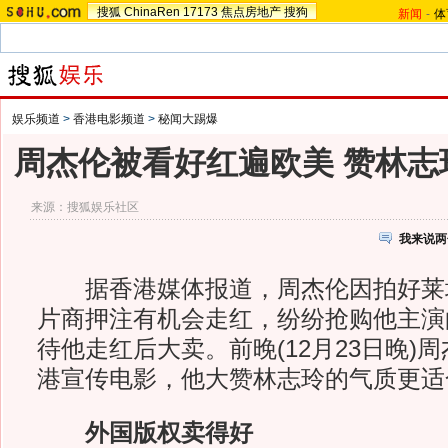
搜狐
ChinaRen
17173
焦点房地产
搜狗
新闻
-
体
娱乐频道
>
香港电影频道
>
秘闻大踢爆
周杰伦被看好红遍欧美 赞林志
来源：
搜狐娱乐社区
我来说两
据香港媒体报道，周杰伦因拍好莱
片商押注有机会走红，纷纷抢购他主演
待他走红后大卖。前晚(12月23日晚)
港宣传电影，他大赞林志玲的气质更适
外国版权卖得好