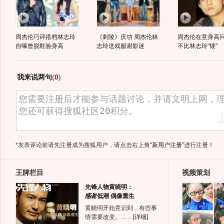
周杰伦巧评搭档林志玲
《刺陵》庆功 周杰伦林
周杰伦在意身高问
自曝曾脱鞋验身高
志玲送戏服谢影迷
不比林志玲"矮"
我来说两句
(
0
)
*发表评论前请先注册成为搜狐用户，请点击右上角
“新用户注册”
进行注册！
王牌栏目
视频策划
先锋人物黄晓明：
感谢低潮 偶像重生
黄晓明开始意识到，有些事
情需要改变。……
[详细]