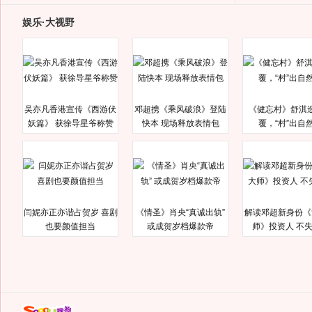
娱乐·大视野
吴亦凡香港宣传《西游伏
邓超携《乘风破浪》登陆
《健忘村》舒淇
妖篇》 获徐导星爷称赞
快本 现场释放表情包
覆，“村”出自
闫妮亦正亦谐占贺岁 喜剧
《情圣》肖央“真诚出轨”
解读邓超新身份《
也要颜值担当
或成贺岁档爆款帝
师》投资人 不