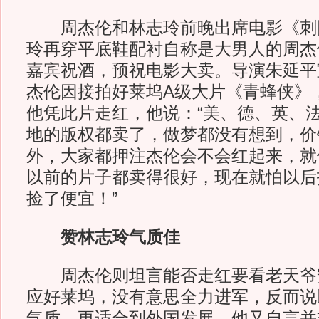
周杰伦和林志玲前晚出席电影《刺
玲再穿平底鞋配衬自称是大男人的周杰
嘉宾祝酒，预祝电影大卖。导演朱延平
杰伦因接拍好莱坞A级大片《青蜂侠》
他凭此片走红，他说：“美、德、英、
地的版权都卖了，做梦都没有想到，价
外，大家都押注杰伦会不会红起来，就
以前的片子都卖得很好，现在就怕以后
捡了便宜！”
赞林志玲气质佳
周杰伦则坦言能否走红要看老天爷
应好莱坞，没有意思全力进军，反而说
气质，更适合到外国发展。他又自言并