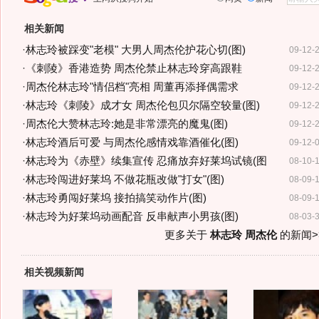
相关新闻
·
林志玲被踩变"老模" 大男人周杰伦护花心切(图)
09-12-
·
《刺陵》香港造势 周杰伦禁止林志玲穿高跟鞋
09-12-
·
周杰伦林志玲"情侣档"亮相 周董再添择偶需求
09-12-
·
林志玲《刺陵》成才女 周杰伦包贝尔隔空较量(图)
09-12-
·
周杰伦大赞林志玲:她是非常漂亮的魔鬼(图)
09-12-
·
林志玲酒后可爱 与周杰伦感情戏靠酒催化(图)
09-12-
·
林志玲为《赤壁》续集宣传 忍痛放弃好莱坞试镜(图
08-10-
·
林志玲闯进好莱坞 不做花瓶改做"打女"(图)
08-09-
·
林志玲勇闯好莱坞 接拍搞笑动作片(图)
08-09-
·
林志玲为好莱坞动画配音 反串献声小男孩(图)
08-03-
更多关于
林志玲 周杰伦
的新闻>
相关视频新闻