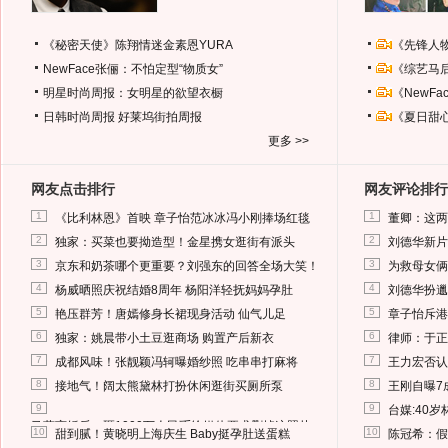
《秘密天使》陈翔情迷金素恩YURA
《先锋人
NewFace张俪：不怕定型“物质女”
《综艺马
明星时尚周报：女明星的欲望衣橱
《NewF
日韩时尚周报
好莱坞街拍周报
《夏日甜
更多 >>
网友点击排行
网友评论排行
1
1
《比利林恩》首映 章子怡范冰冰冯小刚捧场红毯
董卿：这两
2
2
独家：买菜也要拗造型！金星携女逛街有派头
刘德华新片
3
3
京东和奶茶哪个更重要？刘强东的回答全场大笑！
为救母女俩
4
4
杨威晒照庆祝结婚8周年 杨阳洋轻抚妈妈孕肚
刘德华扮邋
5
5
艳压群芳！唐嫣修身长裙现身活动 仙气儿足
章子怡斥港
6
6
独家：姚晨带小土豆逛商场 购置产后新衣
律师：于正
7
7
成都风味！张靓颖冯轲曝婚纱照 吃串串打麻将
王力宏否认
8
8
接地气！阔太熊黛林打扮休闲逛街买厕所泵
王刚自曝7
9
9
台媒:40
马蓉离婚后，砸1000万人民币给媒体要求删掉这照片
10
10
甜到腻！黄晓明上海庆生 Baby挺孕肚送蛋糕
陈冠希：假