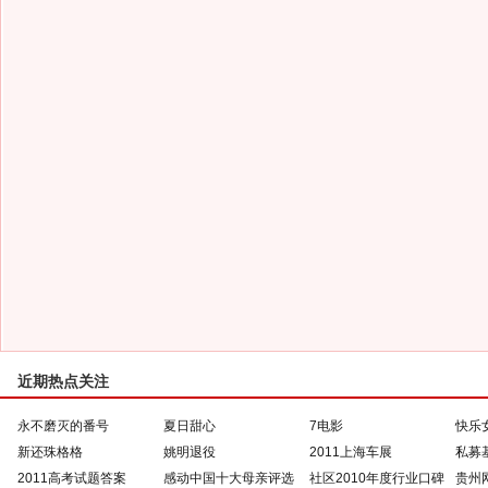
近期热点关注
永不磨灭的番号
夏日甜心
7电影
快乐
新还珠格格
姚明退役
2011上海车展
私募
2011高考试题答案
感动中国十大母亲评选
社区2010年度行业口碑
贵州