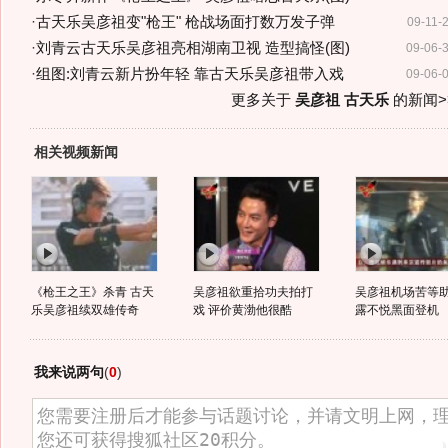
·
古天乐吴彦祖变"枪王" 枪战场面打数万发子弹
09-11-
·
刘青云古天乐吴彦祖亮相湖南卫视 造型搞怪(图)
09-06-
·
组图:刘青云新片扮年轻 靠古天乐吴彦祖带入戏
09-06-
更多关于
吴彦祖 古天乐
的新闻>
相关视频新闻
《枪王之王》杀青 古天
吴彦祖欲重拾功夫拍打
吴彦祖机场苦等助
乐吴彦祖续双雄传奇
戏 评价黄渤他很酷
露不悦黑面登机
我来说两句
(
0
)