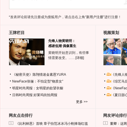
*发表评论前请先注册成为搜狐用户，请点击右上角
“新用户注册”
进行注册！
王牌栏目
视频策划
先锋人物黄晓明：
感谢低潮 偶像重生
黄晓明开始意识到，有些事
情需要改变。……
[详细]
《秘密天使》陈翔情迷金素恩YURA
《先锋人
NewFace张俪：不怕定型“物质女”
《综艺马
明星时尚周报：女明星的欲望衣橱
《NewF
日韩时尚周报
好莱坞街拍周报
《夏日甜
更多 >>
网友点击排行
网友评论排行
1
1
《比利林恩》首映 章子怡范冰冰冯小刚捧场红毯
董卿：这两