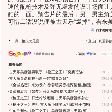
速的配枪技术及弹无虚发的设计场面让
酷的一面。预告片的最后，另一男主角
可惜二话没说便被古天乐“爆掉”，看来
我来说两句
(
二月二抬头龙见喜
直击归真堂养
上网从搜狗开始
网页
新闻
相关新闻
·
古天乐吴彦祖再联手 《枪王之王》"突袭"贺岁
09-12-
·
古天乐吴彦祖担当新一代"喋血双雄"
09-12-
·
《全城热恋》京港发布 徐若瑄吴彦祖深情相拥(图)
09-12-
·
吴彦祖袁泉《如梦》获金马9项提名成黑马(图)
09-11-
·
《枪王之王》打造枪战场面 古天乐吴彦祖练射击
09-11-
·
《枪王之王》关机 古天乐小胜吴彦祖成"枪王"(图)
09-11-
·
尔冬升新作《枪王之王》 吴彦祖暗恋古天乐(图)
09-11-