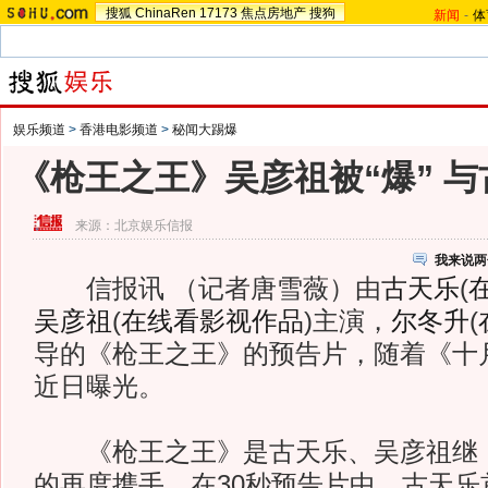
搜狐
ChinaRen
17173
焦点房地产
搜狗
新闻
-
体
娱乐频道
>
香港电影频道
>
秘闻大踢爆
《枪王之王》吴彦祖被“爆” 
来源：
北京娱乐信报
我来说两
信报讯 （记者唐雪薇）由
古天乐
(
吴彦祖
(
在线看影视作品
)
主演，
尔冬升
(
导的《枪王之王》的预告片，随着《十
近日曝光。
《枪王之王》是古天乐、吴彦祖继《
的再度携手，在30秒预告片中，古天乐