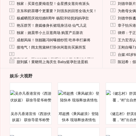
2
2
独家：买菜也要拗造型！金星携女逛街有派头
刘德华新片
3
3
京东和奶茶哪个更重要？刘强东的回答全场大笑！
为救母女俩
4
4
杨威晒照庆祝结婚8周年 杨阳洋轻抚妈妈孕肚
刘德华扮邋
5
5
艳压群芳！唐嫣修身长裙现身活动 仙气儿足
章子怡斥港
6
6
独家：姚晨带小土豆逛商场 购置产后新衣
律师：于正
7
7
成都风味！张靓颖冯轲曝婚纱照 吃串串打麻将
王力宏否认
8
8
接地气！阔太熊黛林打扮休闲逛街买厕所泵
王刚自曝7
9
9
台媒:40
马蓉离婚后，砸1000万人民币给媒体要求删掉这照片
10
10
甜到腻！黄晓明上海庆生 Baby挺孕肚送蛋糕
陈冠希：假
娱乐·大视野
吴亦凡香港宣传《西游伏
邓超携《乘风破浪》登陆
《健忘村》舒淇
妖篇》 获徐导星爷称赞
快本 现场释放表情包
覆，“村”出自