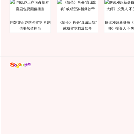
闫妮亦正亦谐占贺岁 喜剧
《情圣》肖央“真诚出轨”
解读邓超新身份《
也要颜值担当
或成贺岁档爆款帝
师》投资人 不