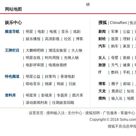
榜
网站地图
娱乐中心
搜狐
|
ChinaRen
|
焦
频道导航
|
明星
|
电影
|
电视
|
音乐
|
戏剧
新闻
|
军事
|
公益
|
|
娱乐播报
|
高清影视
|
社区
|
博客
财经
|
股票
|
理财
|
汽车
|
购车
|
家居
|
王牌栏目
|
大鹏嘚吧嘚
|
潮流实验室
|
大人物
|
明星在线
|
时尚周报
|
先锋人物
女人
|
母婴
|
新娘
|
|
电影评审团
|
电视收视榜
旅游
|
天气
|
健康
|
IT
|
数码
|
手机
|
特色频道
|
明星公益
|
好莱坞
|
香港电影
|
嘻哈音乐
|
独家
|
韩娱
|
日娱
博客
|
圈子
|
邮箱
|
天龙
|
鹿鼎记
|
短信
资料库
|
明星库
|
影视库
|
专题库
|
图片库
搜狗
|
输入法
|
地图
|
滚动新闻列表
|
往期娱首回顾
设置首页
-
搜狗输入法
-
支付中心
-
搜狐招聘
-
广告服务
-
客服中心
Copyright
©
2018 Sohu.com 
搜狐不良信息举