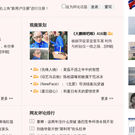
设为辩论话题
右上角
“新用户注册”
进行注册！
视频策划
《大鹏嘚吧嘚》416期
生
杨丽萍提菜篮逛车展 时尚
，有些事
与村姑仅一线之隔…
[详细]
[详细]
《先锋人物》：黄磊不惑之年中的智慧
《综艺马后炮》陈柏霖曝初吻属于范冰冰
《NewFace》：《北爱》导演续集玩穿越
《夏日甜心》：和夏日有关的爱情世界
更多 >>
更多 >>
网友评论排行
1
捧场红毯
董卿：这两年没什么突破 激烈竞争环境令我不安
2
有派头
刘德华新片扮“犀利哥”街头狂奔