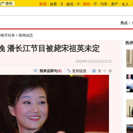
地产
搜狗
新闻
-
体育
-
S
-
娱乐
-
V
-
财经
-
IT
-
汽车
-
房产
-
女人
-
热点：
0春晚节目单
>
新闻动态
热
晚 潘长江节目被毙宋祖英未定
2009年12月24日15:22
我来说两句
(
0
)
复制链接
大
中
小