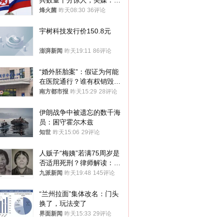
兵数量十分惊人，美媒：俄
朝要动真格？
烽火菌
昨天08:30
36评论
宇树科技发行价150.8元
澎湃新闻
昨天19:11
86评论
“婚外胚胎案”：假证为何能
在医院通行？谁有权销毁胚
胎？
南方都市报
昨天15:29
28评论
伊朗战争中被遗忘的数千海
员：困守霍尔木兹
知世
昨天15:06
29评论
人贩子“梅姨”若满75周岁是
否适用死刑？律师解读：很
大概率不会被判处死刑
九派新闻
昨天19:48
145评论
“兰州拉面”集体改名：门头
换了，玩法变了
界面新闻
昨天15:33
29评论