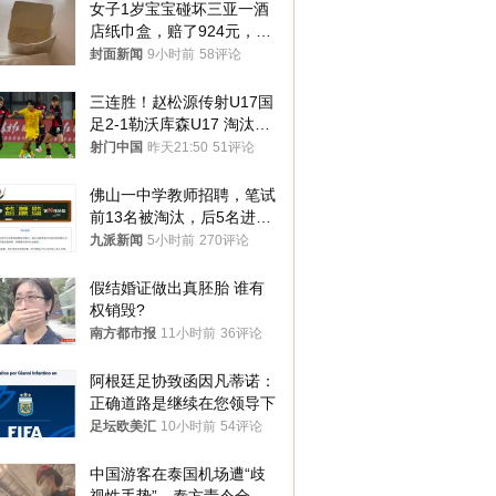
女子1岁宝宝碰坏三亚一酒
店纸巾盒，赔了924元，发
帖吐槽后酒店退还一半的
封面新闻
9小时前
58评论
钱，当地市监局回应
三连胜！赵松源传射U17国
足2-1勒沃库森U17 淘汰赛
将战河床
射门中国
昨天21:50
51评论
佛山一中学教师招聘，笔试
前13名被淘汰，后5名进体
检，被疑萝卜岗，官方通
九派新闻
5小时前
270评论
报：已叫停
假结婚证做出真胚胎 谁有
权销毁?
南方都市报
11小时前
36评论
阿根廷足协致函因凡蒂诺：
正确道路是继续在您领导下
足坛欧美汇
10小时前
54评论
中国游客在泰国机场遭“歧