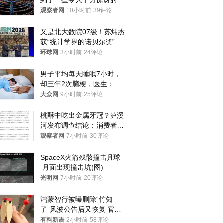
到了一些令人十分惊讶的消
息
观察者网
10小时前
39评论
又是北大数院07级！苏炜杰
获“统计学界的诺贝尔奖”
环球网
3小时前
24评论
男子平均每天睡眠7小时，
却三年2次脑梗，医生：这
样睡觉更伤身
大众网
9小时前
25评论
桃酥中吃出金属牙冠？泸溪
河发布调查结论：消费者已
澄清，所发视频情况不属实
观察者网
7小时前
30评论
SpaceX火箭残骸撞击月球
 月面出现撞击坑(图)
光明网
7小时前
20评论
鸿蒙智行被曝删除“竹知
了”风波公告后又恢复 官媒
曾力挺：劝华为要大度的，
有料新语
2小时前
58评论