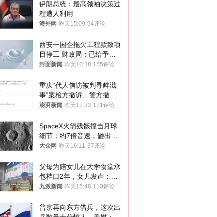
伊朗总统：最高领袖决策过
程遭人利用
海外网
昨天15:09
94评论
西安一国企拖欠工程款致项
目停工 财政局：已给予处
分，正督促整改
封面新闻
昨天10:38
155评论
重庆“代人信访被判寻衅滋
事”案检方撤诉、警方撤
案，两被告人获国赔
澎湃新闻
昨天17:33
171评论
SpaceX火箭残骸撞击月球
细节：约7倍音速，砸出直
径约30米撞击坑
大众网
昨天16:11
37评论
父母为陪女儿在大学食堂承
包档口2年，女儿发声：初
衷是为了陪伴，毕业后将不
九派新闻
昨天15:48
110评论
再营业
普京再向东方借兵，这次出