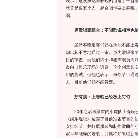
表示，这次虽然向春晚剧组送了十首
就算是跟五个人一起合唱也要上春晚
唱。
男歌唱家组合：不唱歌说相声也
虽然春晚常客们还在为能不能上春晚
却出其不意地通过一审。身为歌唱家
目的审查，而他们四个和相声演员周
鑫向《娱乐现场》透露，这个创意其
胆的尝试。但他也表示，虽然节目通
关，目前他们还不能肯定。
苏有朋：上春晚已经板上钉钉
20年之后再聚首的小虎队上春晚已
《娱乐现场》透露了目前准备节目的
安排细节，并打磨服装和制作歌曲的
家耳熟能详的老歌，并笑称如果唱新