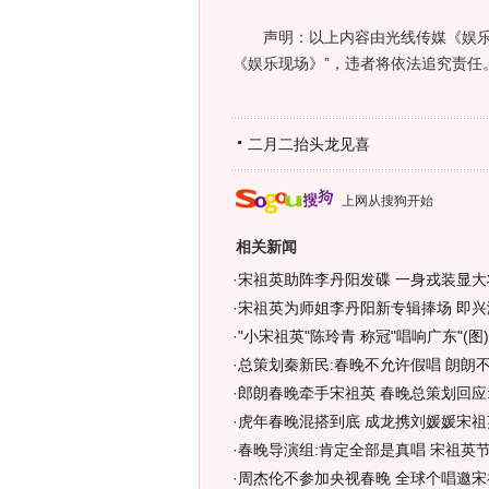
声明：以上内容由光线传媒《娱乐现
《娱乐现场》”，违者将依法追究责任。
二月二抬头龙见喜
上网从搜狗开始
相关新闻
·
宋祖英助阵李丹阳发碟 一身戎装显大将
·
宋祖英为师姐李丹阳新专辑捧场 即兴
·
"小宋祖英"陈玲青 称冠"唱响广东"(图)
·
总策划秦新民:春晚不允许假唱 朗朗
·
郎朗春晚牵手宋祖英 春晚总策划回应
·
虎年春晚混搭到底 成龙携刘媛媛宋祖
·
春晚导演组:肯定全部是真唱 宋祖英
·
周杰伦不参加央视春晚 全球个唱邀宋祖