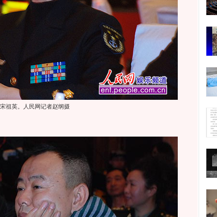
宋祖英。人民网记者赵纲摄