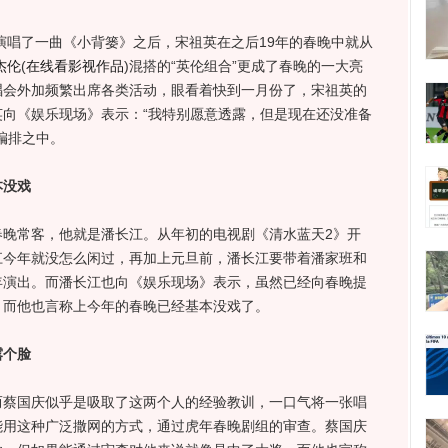
唱了一曲《小背篓》之后，宋祖英在之后19年的春晚中就从
杰伦
(
在线看影视作品
)
混搭的“英伦组合”更成了春晚的一大亮
唱会外加频繁出席各类活动，眼看着快到一月份了，宋祖英的
向《娱乐现场》表示：“我特别愿意透露，但是现在还没准备
编排之中。
本没戏
常客，他就是潘长江。从年初的电视剧《清水蓝天2》开
江今年就没怎么闲过，再加上元旦前，潘长江要带着潘家班和
年演出。而潘长江也向《娱乐现场》表示，虽然已经向春晚提
，而他也言称上今年的春晚已经基本没戏了。
露个脸
国庆似乎是吸取了这两个人的经验教训，一口气将一张唱
能用这种广泛撒网的方式，通过虎年春晚剧组的审查。蔡国庆