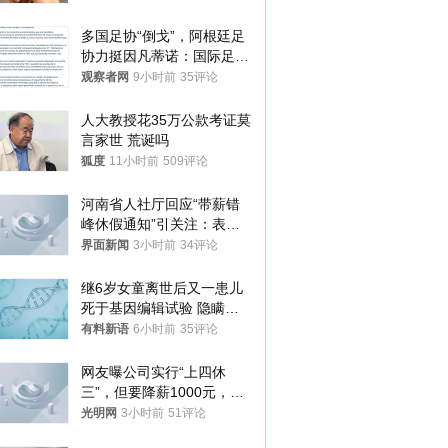
你们适不适合？
多国足协“倒戈”，阿根廷足
协力挺因凡蒂诺：国际足联
今后应继续在其领导下前行
观察者网
9小时前
35评论
人大教授花35万公款考证莫
言家世 荒诞吗
狐度
11小时前
509评论
河南省人社厅回应“带薪错
峰休假通知”引关注：表述
不够准确，待修改后印发
界面新闻
3小时前
34评论
继6岁女童离世后又一患儿
死于基因编辑试验 隐瞒一
年才对外披露
有料新语
6小时前
35评论
网友曝公司实行“上四休
三”，但要降薪1000元，不
接受只能辞职
光明网
3小时前
51评论