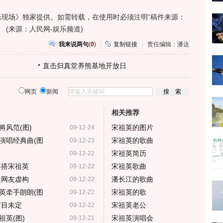
场》独家提供。如需转载，在使用时必须注明“稿件来源：
 (来源：人民网-娱乐频道)
我来说两句
(
0
)
复制链接
责任编辑：潘达
直击归真堂养熊基地开放日
网页
新闻
相关推荐
风范(图)
宋祖英的图片
09-12-24
演唱经典曲(图
宋祖英的歌曲
09-12-23
宋祖英简历
09-12-22
不搭宋祖英
宋祖英歌曲
09-12-22
:网友虚构
潘长江的歌曲
09-12-22
英牵手朗朗(图
宋祖英的歌
09-12-22
节目未定
宋祖英老公
09-12-22
英(图)
宋祖英演唱会
09-12-21