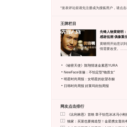
*发表评论前请先注册成为搜狐用户，请点击
王牌栏目
先锋人物黄晓明：
感谢低潮 偶像重
黄晓明开始意识到
情需要改变。……
《秘密天使》陈翔情迷金素恩YURA
NewFace张俪：不怕定型“物质女”
明星时尚周报：女明星的欲望衣橱
日韩时尚周报
好莱坞街拍周报
网友点击排行
1
《比利林恩》首映 章子怡范冰冰冯小刚
2
独家：买菜也要拗造型！金星携女逛街