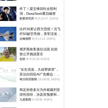
炸了！梁文锋回吐全部利
润，DeepSeek重启融资
财富研究所
昨天16:07
26评论
比歼36更让西方恐慌！沈飞
歼50破空亮相，美军没攻克
的技术被拿下
尖锋视野
昨天13:31
26评论
俄罗斯政客逃往法国 此前
曾公开挑战普京
知世
昨天18:38
92评论
“女生洗澡，大叔帮搓背”，
苏泊尔回应AI广告擦边：视
频全下架，已强化内容管理
每日经济新闻
18小时前
38评论
与审核
韩足协曾多次为外籍裁判安
排性招待，涉及世预赛和奥
预赛，韩足协回应
九派新闻
8小时前
40评论