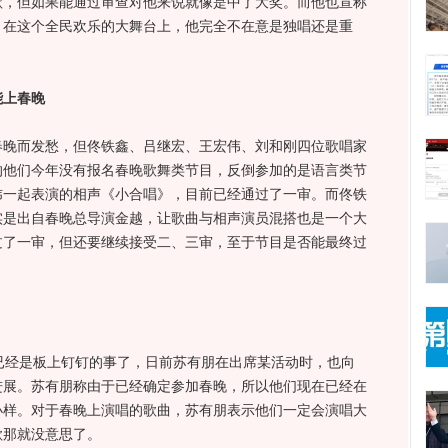
歌，但如果能通过审查对他来说就像是中了大奖。而他也宣称
，在这个全民欢乐的大舞台上，他完全不在意是独唱还是重
能上春晚
而发愁，但佟铁鑫、吕继宏、王宏伟、刘和刚四位歌唱家
的他们今年没有报名春晚歌舞类节目，反倒参加的是语言类节
炜一起表演的相声《小合唱》，目前已经通过了一审。而佟铁
实是出自春晚总导演金越，让歌曲与相声演员混搭也是一个大
过了一审，但还要继续接受二、三审，至于节目是否能最终过
经是板上钉钉的事了，日前苏有朋在出席某活动时，也向
进展。苏有朋称由于已经确定参加春晚，所以他们现在已经在
小样。对于春晚上演唱的歌曲，苏有朋表示他们一定会演唱大
歌那就没意思了。