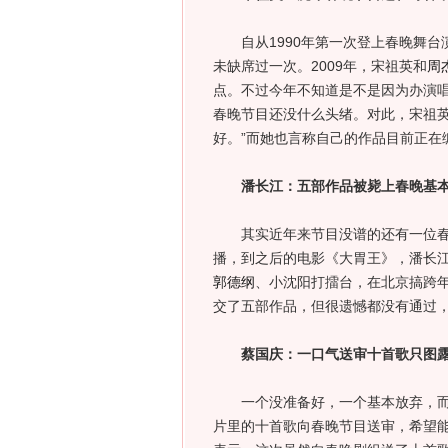
自从1990年第一次登上春晚舞台演
未缺席过一次。2009年，宋祖英和
周
点。不过今年不知道是不是因为办演
春晚节目还没什么头绪。对此，宋祖英
好。”而她也言称自己的作品目前正在
潘长江：五部作品被毙上春晚基
其实近年来节目没谱的还有一位春晚
播，到之后的电影《大胃王》，潘长
郭德纲
、小沈阳打擂台，在北京搞跨
交了五部作品，但很遗憾都没有通过
蔡国庆：一口气送审十首歌只图
一个没准备好，一个基本放弃，而蔡
片里的十首歌向春晚节目送审，希望