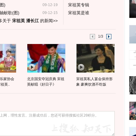
图)
宋祖英专辑
09-12-19
献歌(图)
宋祖英是谁
09-12-15
多关于
宋祖英 潘长江
的新闻>>
1/3
乐家协会
北京国安夺冠庆典 宋祖
宋祖英私人宴会保持形
祖英..
英献唱《好日子》
象 豪爽饮酒不吃饭