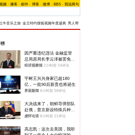
视频
-
播客
-
邮件
-
博客
-
微博
-
BBS
-
我说两句
红牛音乐之旅
金立特约搜狐视频年度盛典
男人帮
评榜
因严重违纪违法 金融监管
总局原局长李云泽被罢免全
国人大代表
经济观察报
2小时前
54评论
宇树王兴兴身家已超180
亿，一批90后新贵也将诞生
界面新闻
8小时前
59评论
大决战来了，朝鲜导弹部队
赴俄，普京新设特殊兵种，
76岁老将扛旗
虚怀论语
8小时前
21评论
高志凯：这次去美国，我听