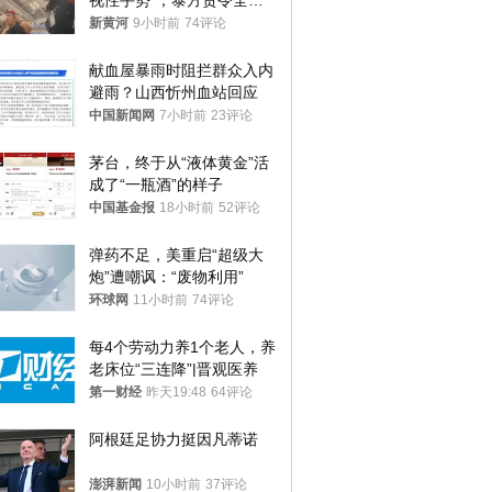
视性手势”，泰方责令全面
调查，对责任人采取最严厉
新黄河
9小时前
74评论
处分
献血屋暴雨时阻拦群众入内
避雨？山西忻州血站回应
中国新闻网
7小时前
23评论
茅台，终于从“液体黄金”活
成了“一瓶酒”的样子
中国基金报
18小时前
52评论
弹药不足，美重启“超级大
炮”遭嘲讽：“废物利用”
环球网
11小时前
74评论
每4个劳动力养1个老人，养
老床位“三连降”|晋观医养
第一财经
昨天19:48
64评论
阿根廷足协力挺因凡蒂诺
澎湃新闻
10小时前
37评论