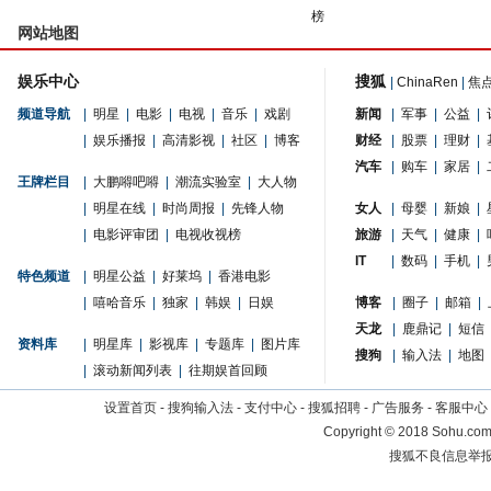
榜
网站地图
娱乐中心
搜狐
|
ChinaRen
|
焦
频道导航
|
明星
|
电影
|
电视
|
音乐
|
戏剧
新闻
|
军事
|
公益
|
|
娱乐播报
|
高清影视
|
社区
|
博客
财经
|
股票
|
理财
|
汽车
|
购车
|
家居
|
王牌栏目
|
大鹏嘚吧嘚
|
潮流实验室
|
大人物
|
明星在线
|
时尚周报
|
先锋人物
女人
|
母婴
|
新娘
|
|
电影评审团
|
电视收视榜
旅游
|
天气
|
健康
|
IT
|
数码
|
手机
|
特色频道
|
明星公益
|
好莱坞
|
香港电影
|
嘻哈音乐
|
独家
|
韩娱
|
日娱
博客
|
圈子
|
邮箱
|
天龙
|
鹿鼎记
|
短信
资料库
|
明星库
|
影视库
|
专题库
|
图片库
搜狗
|
输入法
|
地图
|
滚动新闻列表
|
往期娱首回顾
设置首页
-
搜狗输入法
-
支付中心
-
搜狐招聘
-
广告服务
-
客服中心
Copyright
©
2018 Sohu.com 
搜狐不良信息举