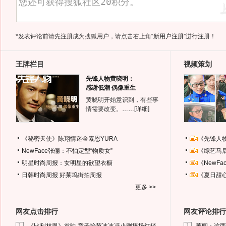
*发表评论前请先注册成为搜狐用户，请点击右上角
“新用户注册”
进行注册！
王牌栏目
视频策划
先锋人物黄晓明：
感谢低潮 偶像重生
黄晓明开始意识到，有些事
情需要改变。……
[详细]
《秘密天使》陈翔情迷金素恩YURA
《先锋人
NewFace张俪：不怕定型“物质女”
《综艺马
明星时尚周报：女明星的欲望衣橱
《NewF
日韩时尚周报
好莱坞街拍周报
《夏日甜
更多 >>
网友点击排行
网友评论排行
1
1