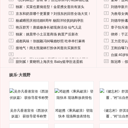
《比利林恩》首映 章子怡范冰冰冯小刚捧场红毯
董卿：这两
2
2
独家：买菜也要拗造型！金星携女逛街有派头
刘德华新片
3
3
京东和奶茶哪个更重要？刘强东的回答全场大笑！
为救母女俩
4
4
杨威晒照庆祝结婚8周年 杨阳洋轻抚妈妈孕肚
刘德华扮邋
5
5
艳压群芳！唐嫣修身长裙现身活动 仙气儿足
章子怡斥港
6
6
独家：姚晨带小土豆逛商场 购置产后新衣
律师：于正
7
7
成都风味！张靓颖冯轲曝婚纱照 吃串串打麻将
王力宏否认
8
8
接地气！阔太熊黛林打扮休闲逛街买厕所泵
王刚自曝7
9
9
台媒:40
马蓉离婚后，砸1000万人民币给媒体要求删掉这照片
10
10
甜到腻！黄晓明上海庆生 Baby挺孕肚送蛋糕
陈冠希：假
娱乐·大视野
吴亦凡香港宣传《西游伏
邓超携《乘风破浪》登陆
《健忘村》舒淇
妖篇》 获徐导星爷称赞
快本 现场释放表情包
覆，“村”出自