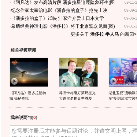
·
《阿凡达》发布高清片段 潘多拉星追逐险象环生(图
09-11-
·
纪念作家太宰治电影《潘多拉的盒子》抢先上映
09-09-
·
《潘多拉的盒子》试映 洼冢洋介爱上日本文学
09-06-
·
希腊经典神话电影《潘多拉》将于北京观众见面(图)
09-01-
更多关于
潘多拉 半人马
的新闻>
相关视频新闻
《阿凡达》潘多拉星特
导演卡梅隆好莱坞星光
湖北卫视"流动媒
辑 揭秘奇境
大道留名携妻秀恩爱
车"受到武汉市民
我来说两句
(
0
)