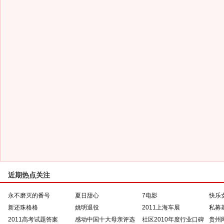
近期热点关注
永不磨灭的番号
夏日甜心
7电影
快乐
新还珠格格
姚明退役
2011上海车展
私募
2011高考试题答案
感动中国十大母亲评选
社区2010年度行业口碑
贵州