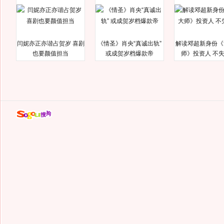
闫妮亦正亦谐占贺岁 喜剧
《情圣》肖央“真诚出轨”
解读邓超新身份《
也要颜值担当
或成贺岁档爆款帝
师》投资人 不