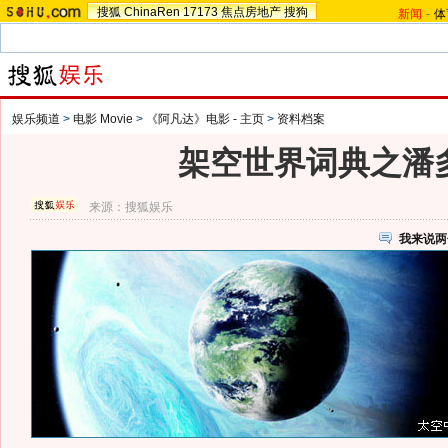
搜狐
ChinaRen
17173
焦点房地产
搜狗
新闻
-
体
娱乐频道
>
电影 Movie
>
《阿凡达》电影 - 主页
>
资料档案
架空世界词典之潘
来源：
搜狐娱乐
我来说两