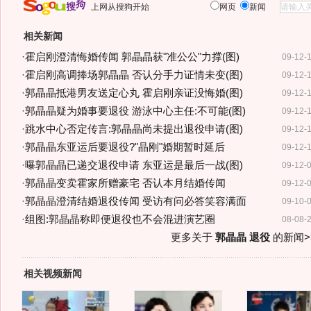
上网从搜狗开始
网页
新闻
相关新闻
·
霍启刚澄清悔婚传闻 郭晶晶获"准公公"力撑(图)
09-12-
·
霍启刚高调捧场郭晶晶 否认分手力证情未变(图)
09-12-
·
郭晶晶抵港男友送定心丸 霍启刚亲证没悔婚(图)
09-12-
·
郭晶晶疑为婚事要退役 游泳中心主任:不可能(图)
09-12-
·
跳水中心否定传言:郭晶晶尚未提出退役申请(图)
09-12-
·
郭晶晶东亚运后要退役?"晶刚"婚期暂时延后
09-12-
·
曝郭晶晶已递交退役申请 东亚运是最后一战(图)
09-12-
·
郭晶晶变卖霍家所赠豪宅 否认本月结婚传闻
09-12-
·
郭晶晶澄清结婚退役传闻 受访有问必答笑容满面
09-10-
·
组图:郭晶晶称即便退役也不会混进演艺圈
08-08-
更多关于
郭晶晶 退役
的新闻>
相关视频新闻