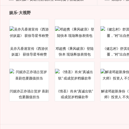
娱乐·大视野
吴亦凡香港宣传《西游伏
邓超携《乘风破浪》登陆
《健忘村》舒淇
妖篇》 获徐导星爷称赞
快本 现场释放表情包
覆，“村”出自
闫妮亦正亦谐占贺岁 喜剧
《情圣》肖央“真诚出轨”
解读邓超新身份《
也要颜值担当
或成贺岁档爆款帝
师》投资人 不