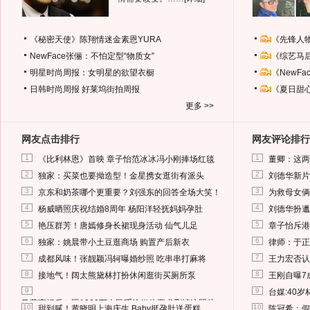
《秘密天使》陈翔情迷金素恩YURA
《先锋人
NewFace张俪：不怕定型“物质女”
《综艺马
明星时尚周报：女明星的欲望衣橱
《NewF
日韩时尚周报
好莱坞街拍周报
《夏日甜
更多 >>
网友点击排行
网友评论排行
1
1
《比利林恩》首映 章子怡范冰冰冯小刚捧场红毯
董卿：这两
2
2
独家：买菜也要拗造型！金星携女逛街有派头
刘德华新片
3
3
京东和奶茶哪个更重要？刘强东的回答全场大笑！
为救母女俩
4
4
杨威晒照庆祝结婚8周年 杨阳洋轻抚妈妈孕肚
刘德华扮邋
5
5
艳压群芳！唐嫣修身长裙现身活动 仙气儿足
章子怡斥港
6
6
独家：姚晨带小土豆逛商场 购置产后新衣
律师：于正
7
7
成都风味！张靓颖冯轲曝婚纱照 吃串串打麻将
王力宏否认
8
8
接地气！阔太熊黛林打扮休闲逛街买厕所泵
王刚自曝7
9
9
台媒:40
马蓉离婚后，砸1000万人民币给媒体要求删掉这照片
10
10
甜到腻！黄晓明上海庆生 Baby挺孕肚送蛋糕
陈冠希：假