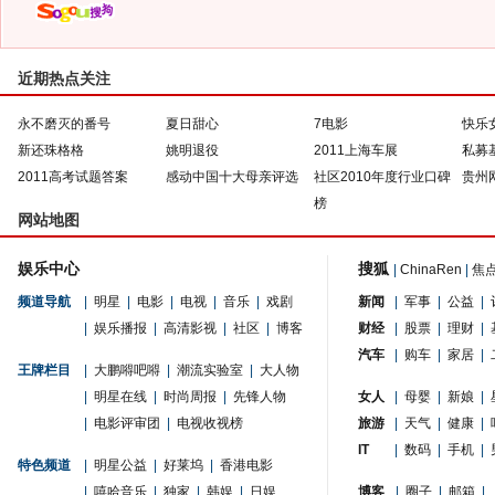
近期热点关注
永不磨灭的番号
夏日甜心
7电影
快乐
新还珠格格
姚明退役
2011上海车展
私募
2011高考试题答案
感动中国十大母亲评选
社区2010年度行业口碑
贵州
榜
网站地图
娱乐中心
搜狐
|
ChinaRen
|
焦
频道导航
|
明星
|
电影
|
电视
|
音乐
|
戏剧
新闻
|
军事
|
公益
|
|
娱乐播报
|
高清影视
|
社区
|
博客
财经
|
股票
|
理财
|
汽车
|
购车
|
家居
|
王牌栏目
|
大鹏嘚吧嘚
|
潮流实验室
|
大人物
|
明星在线
|
时尚周报
|
先锋人物
女人
|
母婴
|
新娘
|
|
电影评审团
|
电视收视榜
旅游
|
天气
|
健康
|
IT
|
数码
|
手机
|
特色频道
|
明星公益
|
好莱坞
|
香港电影
|
嘻哈音乐
|
独家
|
韩娱
|
日娱
博客
|
圈子
|
邮箱
|