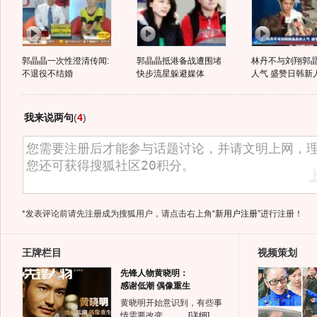
郭晶晶一次性澄清传闻:
郭晶晶抵港备战遭围堵
林丹不与刘翔郭
不退役不结婚
快步流星躲避媒体
人气 盛赞日韩新人
我来说两句
(
4
)
*发表评论前请先注册成为搜狐用户，请点击右上角
“新用户注册”
进行注册！
王牌栏目
视频策划
先锋人物黄晓明：
感谢低潮 偶像重生
黄晓明开始意识到，有些事
情需要改变。……
[详细]