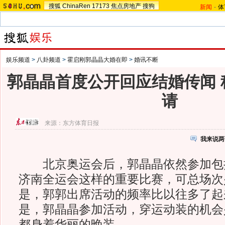
搜狐
ChinaRen
17173
焦点房地产
搜狗
新闻
-
体
娱乐频道
>
八卦频道
>
霍启刚郭晶晶大婚在即
>
婚讯不断
郭晶晶首度公开回应结婚传闻 
请
来源：
东方体育日报
我来说两
北京奥运会后，郭晶晶依然参加包
济南全运会这样的重要比赛，可总场次
是，郭郭出席活动的频率比以往多了起
是，郭晶晶参加活动，穿运动装的机会
都身着华丽的晚装。