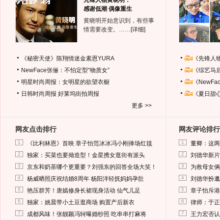
先锋人物黄晓明：
感谢低潮 偶像重生
黄晓明开始意识到，有些事
情需要改变。……
[详细]
《秘密天使》陈翔情迷金素恩YURA
《先锋人
NewFace张俪：不怕定型“物质女”
《综艺马
明星时尚周报：女明星的欲望衣橱
《NewF
日韩时尚周报
好莱坞街拍周报
《夏日甜
更多 >>
网友点击排行
网友评论排行
1
1
《比利林恩》首映 章子怡范冰冰冯小刚捧场红毯
董卿：这两
2
2
独家：买菜也要拗造型！金星携女逛街有派头
刘德华新片
3
3
京东和奶茶哪个更重要？刘强东的回答全场大笑！
为救母女俩
4
4
杨威晒照庆祝结婚8周年 杨阳洋轻抚妈妈孕肚
刘德华扮邋
5
5
艳压群芳！唐嫣修身长裙现身活动 仙气儿足
章子怡斥港
6
6
独家：姚晨带小土豆逛商场 购置产后新衣
律师：于正
7
7
成都风味！张靓颖冯轲曝婚纱照 吃串串打麻将
王力宏否认