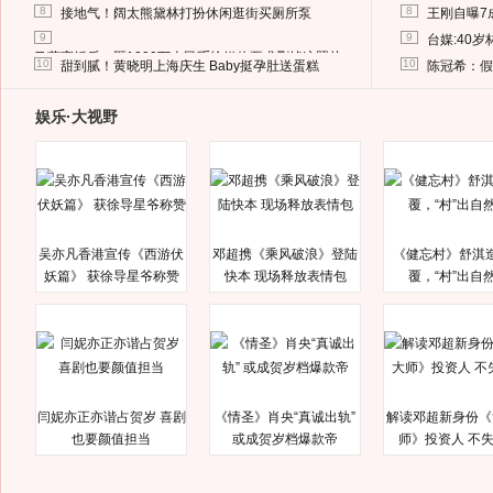
8
8
接地气！阔太熊黛林打扮休闲逛街买厕所泵
王刚自曝7
9
9
台媒:40
马蓉离婚后，砸1000万人民币给媒体要求删掉这照片
10
10
甜到腻！黄晓明上海庆生 Baby挺孕肚送蛋糕
陈冠希：假
娱乐·大视野
吴亦凡香港宣传《西游伏
邓超携《乘风破浪》登陆
《健忘村》舒淇
妖篇》 获徐导星爷称赞
快本 现场释放表情包
覆，“村”出自
闫妮亦正亦谐占贺岁 喜剧
《情圣》肖央“真诚出轨”
解读邓超新身份《
也要颜值担当
或成贺岁档爆款帝
师》投资人 不