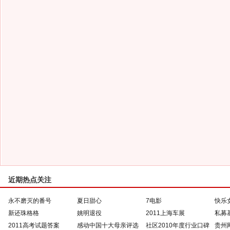
近期热点关注
永不磨灭的番号
夏日甜心
7电影
快乐
新还珠格格
姚明退役
2011上海车展
私募
2011高考试题答案
感动中国十大母亲评选
社区2010年度行业口碑
贵州