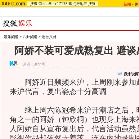
搜狐
ChinaRen
17173
焦点房地产
搜狗
新闻
-
体
娱乐频道
>
八卦频道
>
港台八卦
阿娇不装可爱成熟复出 避谈
来源：
新华网
我来说两
阿娇近日频频来沪，上周刚来参加超
来沪代言，复出姿态十分高调
继上周六陈冠希来沪开潮店之后，昨
角之一的阿娇（钟欣桐）也现身上海来
人阿娇自从宣布复出后，代言活动虽然
影视作品却依然无着落，连在内地录制