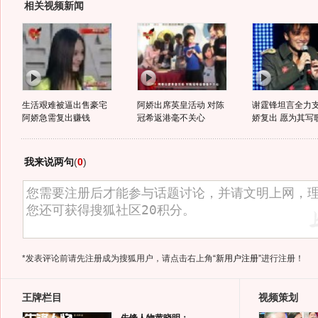
相关视频新闻
生活艰难被逼出售豪宅
阿娇出席英皇活动 对陈
谢霆锋坦言全力
阿娇急需复出赚钱
冠希返港毫不关心
娇复出 愿为其写
我来说两句
(
0
)
*发表评论前请先注册成为搜狐用户，请点击右上角
“新用户注册”
进行注册！
王牌栏目
视频策划