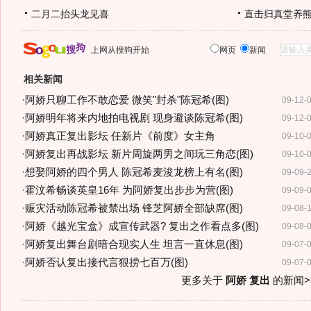
二月二抬头龙见喜
直击归真堂养
上网从搜狗开始
网页
新闻
相关新闻
·
阿娇只聊工作不敢恋爱 微笑"封杀"陈冠希(图)
09-12-
·
阿娇明年将来内地拍电视剧 现身避谈陈冠希(图)
09-12-
·
阿娇真正复出影坛 任新片《前度》女主角
09-10-
·
阿娇复出再战影坛 新片周旋两男之间玩三角恋(图)
09-10-
·
想娶阿娇的四个男人 陈冠希麦浚龙榜上有名(图)
09-09-
·
霍汶希畅谈英皇16年 为阿娇复出步步为营(图)
09-09-
·
赈灾活动陈冠希被禁出场 锋芝阿娇全部缺席(图)
09-08-
·
阿娇《越光宝盒》成宣传武器? 复出之作看点多(图)
09-08-
·
阿娇复出舞台剧暗合现实人生 坦言一直休息(图)
09-07-
·
阿娇否认复出接代言狠捞七百万(图)
09-07-
更多关于
阿娇 复出
的新闻>