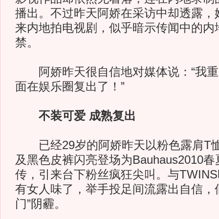
播出。不过昨天阿娇在采访中却透露，
来内地拍电视剧，似乎暗示传闻中的内
禁。
阿娇昨天很自信地对媒体说：“我重
面在娱乐圈复出了！”
不装可爱 成熟复出
已经29岁的阿娇昨天以粉色露肩T
及黑色皮裤闪亮登场为Bauhaus201
传，引来台下粉丝疯狂尖叫。与TWIN
有女人味了，举手投足间流露出自信，
门”阴霾。