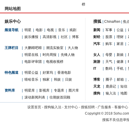
榜
网站地图
娱乐中心
搜狐
|
ChinaRen
|
焦
频道导航
|
明星
|
电影
|
电视
|
音乐
|
戏剧
新闻
|
军事
|
公益
|
|
娱乐播报
|
高清影视
|
社区
|
博客
财经
|
股票
|
理财
|
汽车
|
购车
|
家居
|
王牌栏目
|
大鹏嘚吧嘚
|
潮流实验室
|
大人物
|
明星在线
|
时尚周报
|
先锋人物
女人
|
母婴
|
新娘
|
|
电影评审团
|
电视收视榜
旅游
|
天气
|
健康
|
IT
|
数码
|
手机
|
特色频道
|
明星公益
|
好莱坞
|
香港电影
|
嘻哈音乐
|
独家
|
韩娱
|
日娱
博客
|
圈子
|
邮箱
|
天龙
|
鹿鼎记
|
短信
资料库
|
明星库
|
影视库
|
专题库
|
图片库
搜狗
|
输入法
|
地图
|
滚动新闻列表
|
往期娱首回顾
设置首页
-
搜狗输入法
-
支付中心
-
搜狐招聘
-
广告服务
-
客服中心
Copyright
©
2018 Sohu.com 
搜狐不良信息举