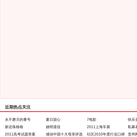
近期热点关注
永不磨灭的番号
夏日甜心
7电影
快乐
新还珠格格
姚明退役
2011上海车展
私募
2011高考试题答案
感动中国十大母亲评选
社区2010年度行业口碑
贵州