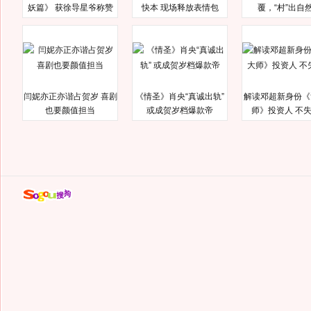
妖篇》 获徐导星爷称赞
快本 现场释放表情包
覆，“村”出自
闫妮亦正亦谐占贺岁 喜剧
《情圣》肖央“真诚出轨”
解读邓超新身份《
也要颜值担当
或成贺岁档爆款帝
师》投资人 不