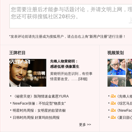
*发表评论前请先注册成为搜狐用户，请点击右上角
“新用户注册”
进行注册！
王牌栏目
视频策划
先锋人物黄晓明：
感谢低潮 偶像重生
黄晓明开始意识到，有些事
情需要改变。……
[详细]
《秘密天使》陈翔情迷金素恩YURA
《先锋人
NewFace张俪：不怕定型“物质女”
《综艺马
明星时尚周报：女明星的欲望衣橱
《NewF
日韩时尚周报
好莱坞街拍周报
《夏日甜
更多 >>