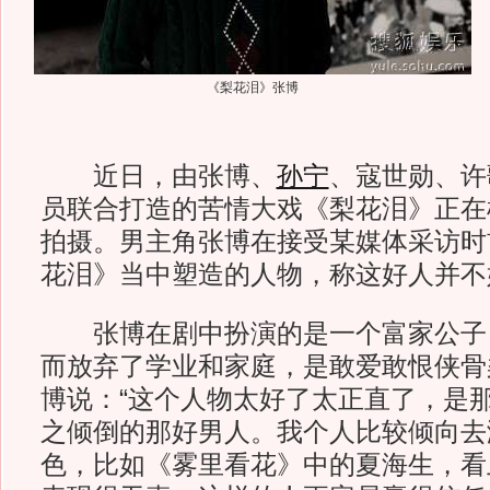
《梨花泪》张博
近日，由张博、
孙宁
、寇世勋、许
员联合打造的苦情大戏《梨花泪》正在
拍摄。男主角张博在接受某媒体采访时
花泪》当中塑造的人物，称这好人并不
张博在剧中扮演的是一个富家公子
而放弃了学业和家庭，是敢爱敢恨侠骨
博说：“这个人物太好了太正直了，是
之倾倒的那好男人。我个人比较倾向去
色，比如《雾里看花》中的夏海生，看