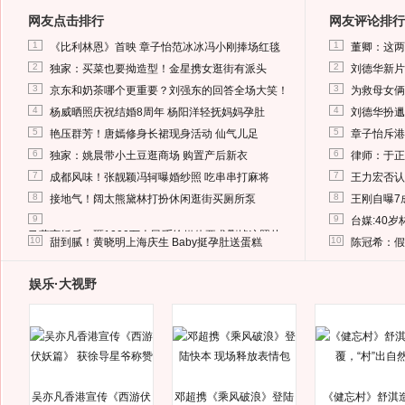
网友点击排行
网友评论排行
1
1
《比利林恩》首映 章子怡范冰冰冯小刚捧场红毯
董卿：这两
2
2
独家：买菜也要拗造型！金星携女逛街有派头
刘德华新片
3
3
京东和奶茶哪个更重要？刘强东的回答全场大笑！
为救母女俩
4
4
杨威晒照庆祝结婚8周年 杨阳洋轻抚妈妈孕肚
刘德华扮邋
5
5
艳压群芳！唐嫣修身长裙现身活动 仙气儿足
章子怡斥港
6
6
独家：姚晨带小土豆逛商场 购置产后新衣
律师：于正
7
7
成都风味！张靓颖冯轲曝婚纱照 吃串串打麻将
王力宏否认
8
8
接地气！阔太熊黛林打扮休闲逛街买厕所泵
王刚自曝7
9
9
台媒:40
马蓉离婚后，砸1000万人民币给媒体要求删掉这照片
10
10
甜到腻！黄晓明上海庆生 Baby挺孕肚送蛋糕
陈冠希：假
娱乐·大视野
吴亦凡香港宣传《西游伏
邓超携《乘风破浪》登陆
《健忘村》舒淇