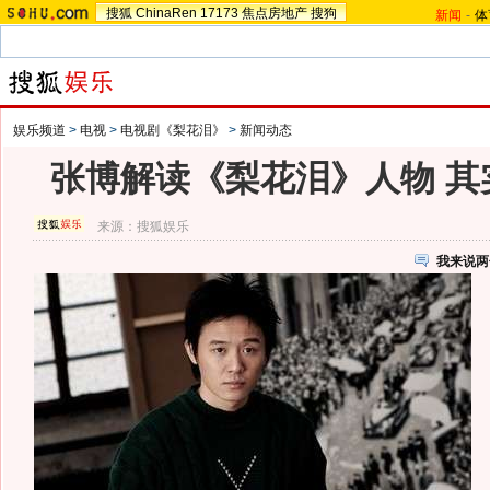
搜狐
ChinaRen
17173
焦点房地产
搜狗
新闻
-
体
娱乐频道
>
电视
>
电视剧《梨花泪》
>
新闻动态
张博解读《梨花泪》人物 其
来源：
搜狐娱乐
我来说两