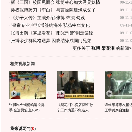
·
新《三国》校园见面会 张博林心如大秀兄妹情
09-11-
·
孙权张博跨刀《李白》 与曹操陈建斌成父子
09-11-
·
《孙子大传》主演介绍:张博 饰演 勾践
09-11-
·
"皇帝专业户"张博签约海外 弘扬中华文化
09-11-
·
张博出演《雾里看花》"阳光刑警"剑走偏锋
09-11-
·
张博余少群风格迥异 因戏结缘成同门兄弟
09-11-
更多关于
张博 梨花泪
的新闻>
相关视频新闻
张博吃火锅杨鸣远投得
《梨花泪》横店探班 孙
谭维维等亲友抵达
手 全运男篮山东VS..
宁工作为重不急造人
王学兵亲自迎接
我来说两句
(
0
)