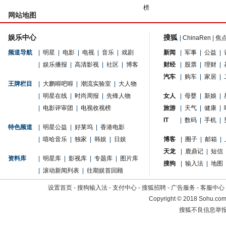
榜
网站地图
娱乐中心
搜狐
|
ChinaRen
|
焦
频道导航
|
明星
|
电影
|
电视
|
音乐
|
戏剧
新闻
|
军事
|
公益
|
|
娱乐播报
|
高清影视
|
社区
|
博客
财经
|
股票
|
理财
|
汽车
|
购车
|
家居
|
王牌栏目
|
大鹏嘚吧嘚
|
潮流实验室
|
大人物
|
明星在线
|
时尚周报
|
先锋人物
女人
|
母婴
|
新娘
|
|
电影评审团
|
电视收视榜
旅游
|
天气
|
健康
|
IT
|
数码
|
手机
|
特色频道
|
明星公益
|
好莱坞
|
香港电影
|
嘻哈音乐
|
独家
|
韩娱
|
日娱
博客
|
圈子
|
邮箱
|
天龙
|
鹿鼎记
|
短信
资料库
|
明星库
|
影视库
|
专题库
|
图片库
搜狗
|
输入法
|
地图
|
滚动新闻列表
|
往期娱首回顾
设置首页
-
搜狗输入法
-
支付中心
-
搜狐招聘
-
广告服务
-
客服中心
Copyright
©
2018 Sohu.com 
搜狐不良信息举