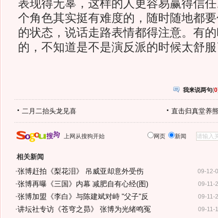
表现得无辜，这样的人更容易赢得信任
个角色其实挺有难度的，随时随地都要
的状态，说话走路表情都得注意。有的
的，不知道是不是演反派的时候太舒服
我来说两句
(
0
二月二抬头龙见喜
直击归真堂养
上网从搜狗开始
网页
新闻
相关新闻
·
张博赶拍《梨花泪》 吊威亚却意外受伤
09-12-
·
张博再曝《三国》内幕 减肥自有心经(图)
09-11-
·
张博加盟《李白》与陈建斌对峙 "父子"反
09-11-
·
讲坛社专访《苍穹之昴》 张博为光绪鸣冤
09-11-