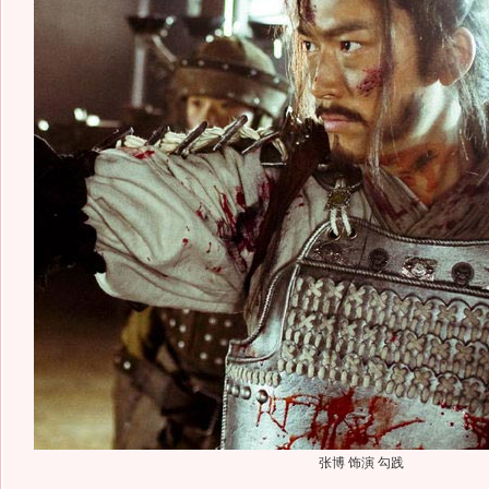
张博 饰演 勾践