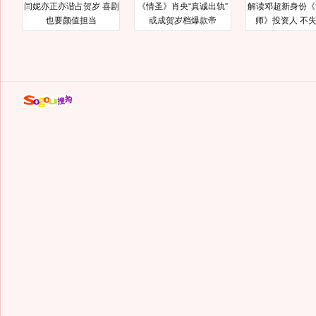
闫妮亦正亦谐占贺岁 喜剧
《情圣》肖央“真诚出轨”
解读邓超新身份《
也要颜值担当
或成贺岁档爆款帝
师》投资人 不