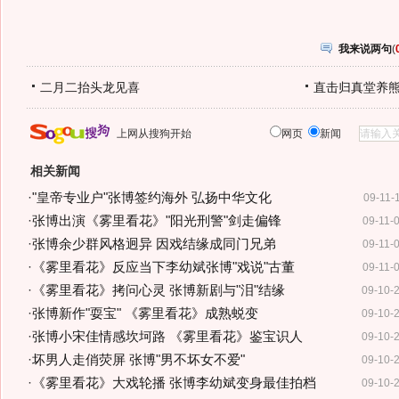
我来说两句
(
二月二抬头龙见喜
直击归真堂养
上网从搜狗开始
网页
新闻
相关新闻
·
"皇帝专业户"张博签约海外 弘扬中华文化
09-11-
·
张博出演《雾里看花》"阳光刑警"剑走偏锋
09-11-
·
张博余少群风格迥异 因戏结缘成同门兄弟
09-11-
·
《雾里看花》反应当下李幼斌张博"戏说"古董
09-11-
·
《雾里看花》拷问心灵 张博新剧与"泪"结缘
09-10-
·
张博新作"耍宝" 《雾里看花》成熟蜕变
09-10-
·
张博小宋佳情感坎坷路 《雾里看花》鉴宝识人
09-10-
·
坏男人走俏荧屏 张博"男不坏女不爱"
09-10-
·
《雾里看花》大戏轮播 张博李幼斌变身最佳拍档
09-10-