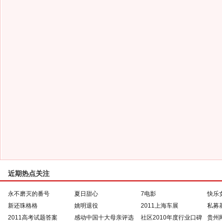
近期热点关注
永不磨灭的番号
夏日甜心
7电影
快乐
新还珠格格
姚明退役
2011上海车展
私募
2011高考试题答案
感动中国十大母亲评选
社区2010年度行业口碑
贵州