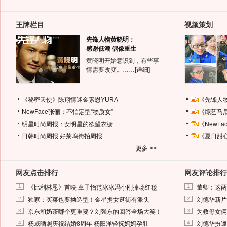
王牌栏目
视频策划
先锋人物黄晓明：
感谢低潮 偶像重生
黄晓明开始意识到，有些事
情需要改变。……
[详细]
《秘密天使》陈翔情迷金素恩YURA
《先锋人
NewFace张俪：不怕定型“物质女”
《综艺马
明星时尚周报：女明星的欲望衣橱
《NewF
日韩时尚周报
好莱坞街拍周报
《夏日甜
更多 >>
网友点击排行
网友评论排行
1
1
《比利林恩》首映 章子怡范冰冰冯小刚捧场红毯
董卿：这两
2
2
独家：买菜也要拗造型！金星携女逛街有派头
刘德华新片
3
3
京东和奶茶哪个更重要？刘强东的回答全场大笑！
为救母女俩
4
4
杨威晒照庆祝结婚8周年 杨阳洋轻抚妈妈孕肚
刘德华扮邋