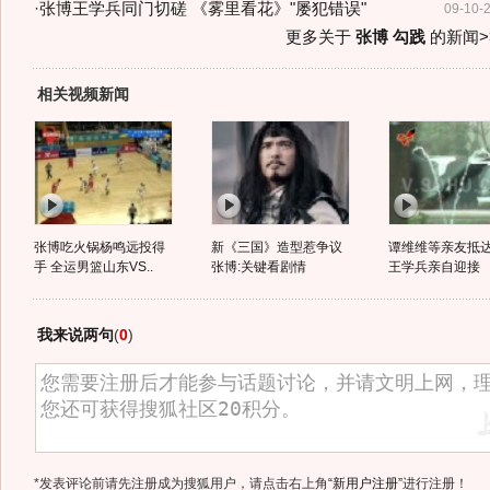
·
张博王学兵同门切磋 《雾里看花》"屡犯错误"
09-10-
更多关于
张博 勾践
的新闻>
相关视频新闻
张博吃火锅杨鸣远投得
新《三国》造型惹争议
谭维维等亲友抵达
手 全运男篮山东VS..
张博:关键看剧情
王学兵亲自迎接
我来说两句
(
0
)
*发表评论前请先注册成为搜狐用户，请点击右上角
“新用户注册”
进行注册！