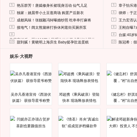
5
5
艳压群芳！唐嫣修身长裙现身活动 仙气儿足
章子怡斥港
6
6
独家：姚晨带小土豆逛商场 购置产后新衣
律师：于正
7
7
成都风味！张靓颖冯轲曝婚纱照 吃串串打麻将
王力宏否认
8
8
接地气！阔太熊黛林打扮休闲逛街买厕所泵
王刚自曝7
9
9
台媒:40
马蓉离婚后，砸1000万人民币给媒体要求删掉这照片
10
10
甜到腻！黄晓明上海庆生 Baby挺孕肚送蛋糕
陈冠希：假
娱乐·大视野
吴亦凡香港宣传《西游伏
邓超携《乘风破浪》登陆
《健忘村》舒淇
妖篇》 获徐导星爷称赞
快本 现场释放表情包
覆，“村”出自