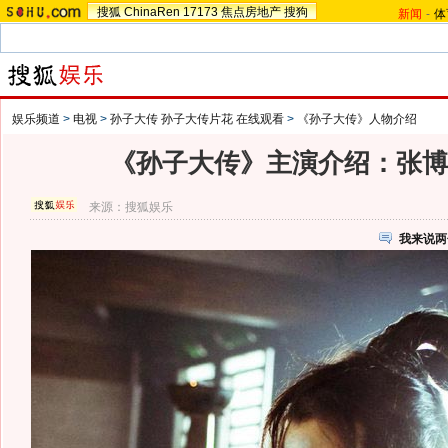
搜狐
ChinaRen
17173
焦点房地产
搜狗
新闻
-
体
娱乐频道
>
电视
>
孙子大传 孙子大传片花 在线观看
>
《孙子大传》人物介绍
《孙子大传》主演介绍：张博 
来源：
搜狐娱乐
我来说两