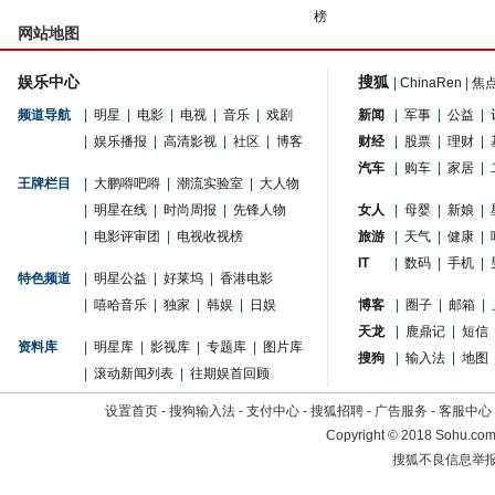
榜
网站地图
娱乐中心
搜狐
|
ChinaRen
|
焦
频道导航
|
明星
|
电影
|
电视
|
音乐
|
戏剧
新闻
|
军事
|
公益
|
|
娱乐播报
|
高清影视
|
社区
|
博客
财经
|
股票
|
理财
|
汽车
|
购车
|
家居
|
王牌栏目
|
大鹏嘚吧嘚
|
潮流实验室
|
大人物
|
明星在线
|
时尚周报
|
先锋人物
女人
|
母婴
|
新娘
|
|
电影评审团
|
电视收视榜
旅游
|
天气
|
健康
|
IT
|
数码
|
手机
|
特色频道
|
明星公益
|
好莱坞
|
香港电影
|
嘻哈音乐
|
独家
|
韩娱
|
日娱
博客
|
圈子
|
邮箱
|
天龙
|
鹿鼎记
|
短信
资料库
|
明星库
|
影视库
|
专题库
|
图片库
搜狗
|
输入法
|
地图
|
滚动新闻列表
|
往期娱首回顾
设置首页
-
搜狗输入法
-
支付中心
-
搜狐招聘
-
广告服务
-
客服中心
Copyright
©
2018 Sohu.com 
搜狐不良信息举