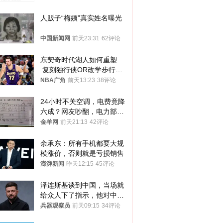
人贩子“梅姨”真实姓名曝光
中国新闻网
前天23:31
62评论
东契奇时代湖人如何重塑
 复刻独行侠OR改学步行
者？
NBA广角
前天13:23
38评论
24小时不关空调，电费竟降
六成？网友吵翻，电力部门
回应→
金羊网
前天21:13
42评论
余承东：所有手机都要大规
模涨价，否则就是亏损销售
澎湃新闻
昨天12:15
45评论
泽连斯基谈到中国，当场就
给众人下了指示，他对中国
和中乌关系，显然又有了新
兵器观察员
前天09:15
34评论
的想法