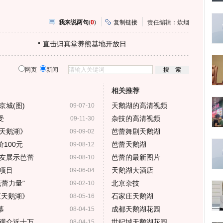
我来说两句
(
0
)
复制链接
责任编辑：炊烟
直击归真堂养熊基地开放日
网页
新闻
相关推荐
城(图)
天鹅湖的高清视频
09-07-10
受
杂技的高清视频
09-11-30
天鹅湖》
芭蕾舞剧天鹅湖
09-09-02
100元
芭蕾天鹅湖
09-08-12
友展示芭蕾
芭蕾的最新图片
09-08-10
项目
天鹅湖大酒店
09-06-04
蕾力量"
北京杂技
09-02-10
《天鹅湖》
石家庄天鹅湖
08-05-16
幕
成都天鹅湖花园
08-04-15
 观众近十万
世纪城天鹅湖花园
08-04-15