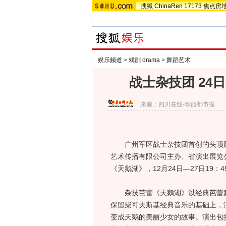
搜狐
ChinaRen
17173
焦点房
娱乐频道
>
戏剧 drama
>
舞蹈艺术
战士杂技团 24
来源：
四川在线-华西都市报
广州军区战士杂技团首创的头顶跳芭
艺术传播有限公司主办、省演出展览
《天鹅湖》，12月24日—27日19
杂技芭蕾《天鹅湖》以经典芭蕾舞
保留柴可夫斯基经典音乐的基础上，
变成天鹅的美丽少女的故事。演出包