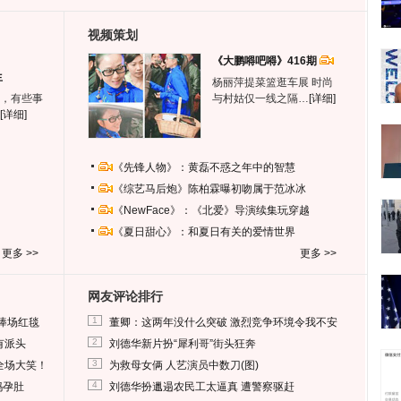
视频策划
《大鹏嘚吧嘚》416期
生
杨丽萍提菜篮逛车展 时尚
，有些事
与村姑仅一线之隔…
[详细]
[详细]
《先锋人物》：黄磊不惑之年中的智慧
《综艺马后炮》陈柏霖曝初吻属于范冰冰
《NewFace》：《北爱》导演续集玩穿越
《夏日甜心》：和夏日有关的爱情世界
更多 >>
更多 >>
网友评论排行
1
捧场红毯
董卿：这两年没什么突破 激烈竞争环境令我不安
2
有派头
刘德华新片扮“犀利哥”街头狂奔
3
全场大笑！
为救母女俩 人艺演员中数刀(图)
4
妈孕肚
刘德华扮邋遢农民工太逼真 遭警察驱赶