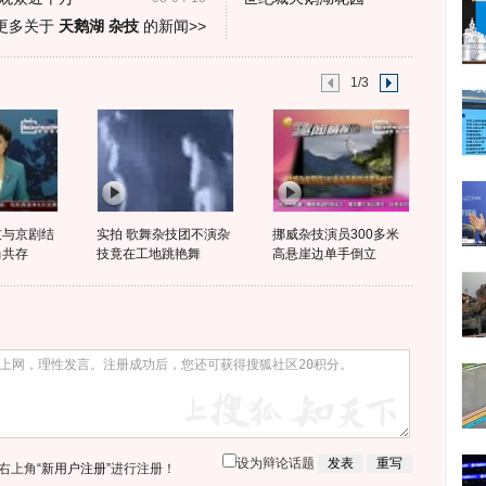
更多关于
天鹅湖 杂技
的新闻>>
1/3
技与京剧结
实拍 歌舞杂技团不演杂
挪威杂技演员300多米
尚共存
技竟在工地跳艳舞
高悬崖边单手倒立
设为辩论话题
右上角
“新用户注册”
进行注册！