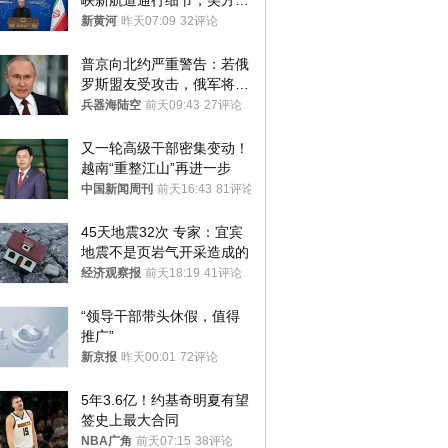
峡新航道通行细节，美方再
提“倒计时”
新黄河
昨天07:09
32评论
普京向北约严重警告：若俄
罗斯盟友受攻击，俄军将动
用核武器保护
兵器海陆空
前天09:43
27评论
又一轮高级干部密集变动！
越南“重整江山”再进一步
中国新闻周刊
前天16:43
81评论
45天地震32次 专家：宜宾
地震不是页岩气开采造成的
经济观察报
前天18:19
41评论
“领导干部带头休假，值得
推广”
新京报
昨天00:01
72评论
5年3.6亿！约基奇明夏有望
签史上最大合同
NBA广角
前天07:15
38评论