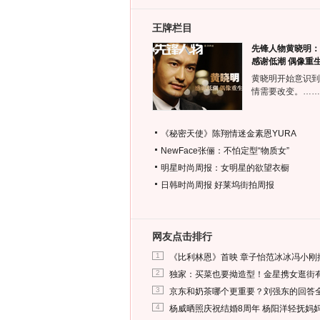
王牌栏目
先锋人物黄晓明：
感谢低潮 偶像重
黄晓明开始意识到
情需要改变。……
《秘密天使》陈翔情迷金素恩YURA
NewFace张俪：不怕定型“物质女”
明星时尚周报：女明星的欲望衣橱
日韩时尚周报
好莱坞街拍周报
网友点击排行
1
《比利林恩》首映 章子怡范冰冰冯小刚
2
独家：买菜也要拗造型！金星携女逛街
3
京东和奶茶哪个更重要？刘强东的回答
4
杨威晒照庆祝结婚8周年 杨阳洋轻抚妈