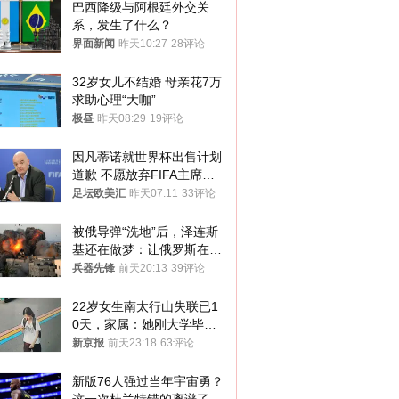
巴西降级与阿根廷外交关
系，发生了什么？
界面新闻
昨天10:27
28评论
32岁女儿不结婚 母亲花7万
求助心理“大咖”
极昼
昨天08:29
19评论
因凡蒂诺就世界杯出售计划
道歉 不愿放弃FIFA主席职
位
足坛欧美汇
昨天07:11
33评论
被俄导弹“洗地”后，泽连斯
基还在做梦：让俄罗斯在冬
季前求和？
兵器先锋
前天20:13
39评论
22岁女生南太行山失联已1
0天，家属：她刚大学毕业
想到山里旅行
新京报
前天23:18
63评论
新版76人强过当年宇宙勇？