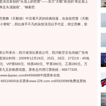
是演员首创的“头顶上的芭蕾”——东方“天鹅”表演的“单足肩上
“单足头顶踹燕”、“钢索芭
芭蕾舞《天鹅湖》中百看不厌的经典段落，在杂技芭蕾《天鹅
四小青蛙”，四位身手不凡的杂技演员以手代足，倒立而舞，形
公司承办：四川省演出展览公司、四川航空文化传媒广告有
时间：2009年12月24日、25日、26日、27日19：45地
元、VIP票680元、特票480元、甲票380元、乙票280元。万
九五折购票优惠。票务总代理订票热线：86677328、
ww.ljspiao.com84456688中国票务在线
21、66510600永乐票务www.228.com.cn65920088免费送票热