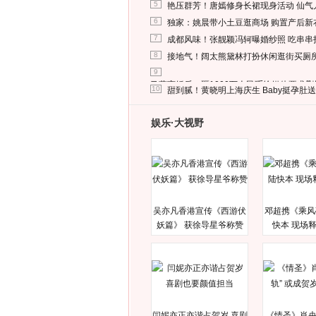
5
艳压群芳！唐嫣修身长裙现身活动 仙气
6
独家：姚晨带小土豆逛商场 购置产后新
7
成都风味！张靓颖冯轲曝婚纱照 吃串串
8
接地气！阔太熊黛林打扮休闲逛街买厕
9
马蓉离婚后，砸1000万人民币给媒体要求
10
甜到腻！黄晓明上海庆生 Baby挺孕肚
娱乐·大视野
吴亦凡香港宣传《西游伏
邓超携《乘风
妖篇》 获徐导星爷称赞
快本 现场
闫妮亦正亦谐占贺岁 喜剧
《情圣》肖央