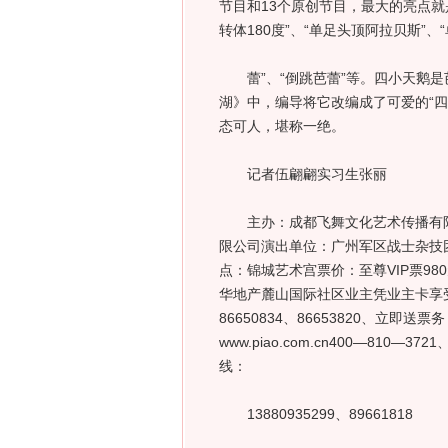
节目和13个原创节目，最大的亮点就
转体180度”、“单足头顶阿拉贝斯”、
蕾”、“倒跳芭蕾”等。四小天鹅是
湖》中，编导将它改编成了可爱的“
态可人，堪称一绝。
记者伍翩翩实习生张丽
主办：成都飞舞文化艺术传播有限
限公司演出单位：广州军区战士杂技团演出
点：锦城艺术宫票价：至尊VIP票980
华地产麓山国际社区业主凭业主卡享受
86650834、86653820、立即送票务 w
www.piao.com.cn400—810—37
线：
13880935299、89661818