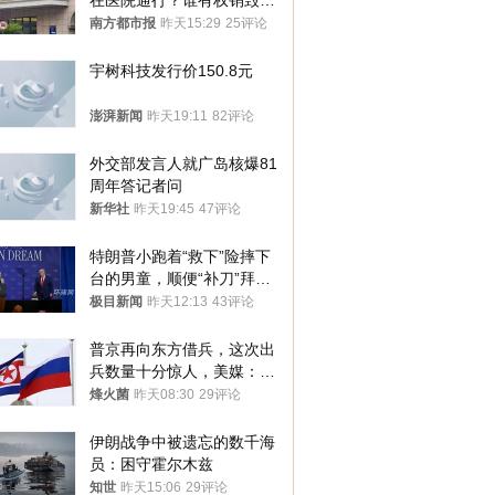
在医院通行？谁有权销毁胚
胎？
南方都市报
昨天15:29
25评论
宇树科技发行价150.8元
澎湃新闻
昨天19:11
82评论
外交部发言人就广岛核爆81
周年答记者问
新华社
昨天19:45
47评论
特朗普小跑着“救下”险摔下
台的男童，顺便“补刀”拜
登：“我可不想他像拜登一
极目新闻
昨天12:13
43评论
样摔下来”
普京再向东方借兵，这次出
兵数量十分惊人，美媒：俄
朝要动真格？
烽火菌
昨天08:30
29评论
伊朗战争中被遗忘的数千海
员：困守霍尔木兹
知世
昨天15:06
29评论