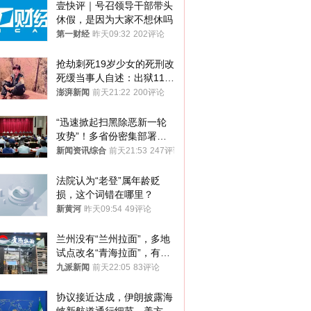
壹快评｜号召领导干部带头
休假，是因为大家不想休吗
第一财经
昨天09:32
202评论
抢劫刺死19岁少女的死刑改
死缓当事人自述：出狱11年
间始终刻意躲避被害人家属
澎湃新闻
前天21:22
200评论
“迅速掀起扫黑除恶新一轮
攻势”！多省份密集部署，
公布举报方式
新闻资讯综合
前天21:53
247评论
法院认为“老登”属年龄贬
损，这个词错在哪里？
新黄河
昨天09:54
49评论
兰州没有“兰州拉面”，多地
试点改名“青海拉面”，有商
家改名已两年
九派新闻
前天22:05
83评论
协议接近达成，伊朗披露海