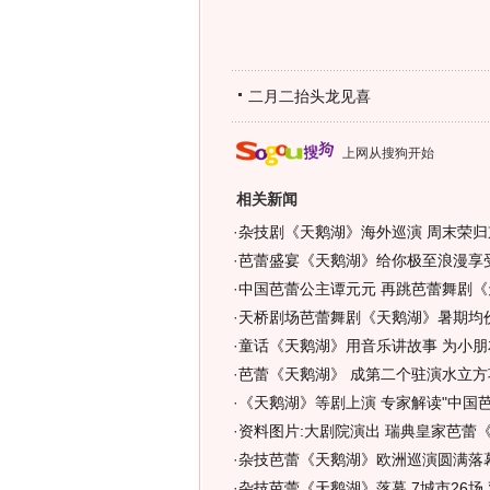
二月二抬头龙见喜
上网从搜狗开始
相关新闻
·
杂技剧《天鹅湖》海外巡演 周末荣归京
·
芭蕾盛宴《天鹅湖》给你极至浪漫享
·
中国芭蕾公主谭元元 再跳芭蕾舞剧《
·
天桥剧场芭蕾舞剧《天鹅湖》暑期均价
·
童话《天鹅湖》用音乐讲故事 为小朋
·
芭蕾《天鹅湖》 成第二个驻演水立方
·
《天鹅湖》等剧上演 专家解读"中国芭
·
资料图片:大剧院演出 瑞典皇家芭蕾
·
杂技芭蕾《天鹅湖》欧洲巡演圆满落
·
杂技芭蕾《天鹅湖》落幕 7城市26场