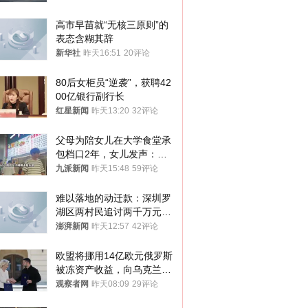
高市早苗就“无核三原则”的
表态含糊其辞
新华社
昨天16:51
20评论
80后女柜员“逆袭”，获聘42
00亿银行副行长
红星新闻
昨天13:20
32评论
父母为陪女儿在大学食堂承
包档口2年，女儿发声：初
衷是为了陪伴，毕业后将不
九派新闻
昨天15:48
59评论
再营业
难以落地的动迁款：深圳罗
湖区两村民追讨两千万元动
迁款八年未果
澎湃新闻
昨天12:57
42评论
欧盟将挪用14亿欧元俄罗斯
被冻资产收益，向乌克兰提
供援助
观察者网
昨天08:09
29评论