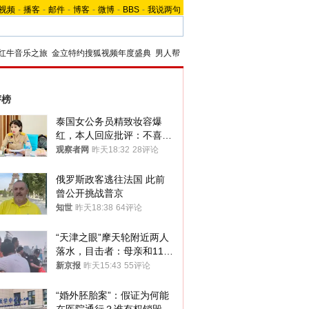
视频
-
播客
-
邮件
-
博客
-
微博
-
BBS
-
我说两句
红牛音乐之旅
金立特约搜狐视频年度盛典
男人帮
评榜
泰国女公务员精致妆容爆
红，本人回应批评：不喜欢
就别看
观察者网
昨天18:32
28评论
俄罗斯政客逃往法国 此前
曾公开挑战普京
知世
昨天18:38
64评论
“天津之眼”摩天轮附近两人
落水，目击者：母亲和11岁
儿子先后被打捞上岸
新京报
昨天15:43
55评论
“婚外胚胎案”：假证为何能