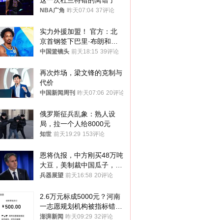
这一次杜兰特错的离谱了
NBA广角
昨天07:04
37评论
实力外援加盟！ 官方：北
京首钢签下巴里·布朗和桑
普森
中国篮镜头
前天18:15
39评论
再次炸场，梁文锋的克制与
代价
中国新闻周刊
昨天07:06
20评论
俄罗斯征兵乱象：熟人设
局，拉一个人给8000元
知世
前天19:29
153评论
恩将仇报，中方刚买48万吨
大豆，美制裁中国瓜子，布
林肯措辞变了
兵器展望
前天16:58
20评论
2.6万元标成5000元？河南
一志愿规划机构被指标错学
费致考生复读
澎湃新闻
昨天09:29
32评论