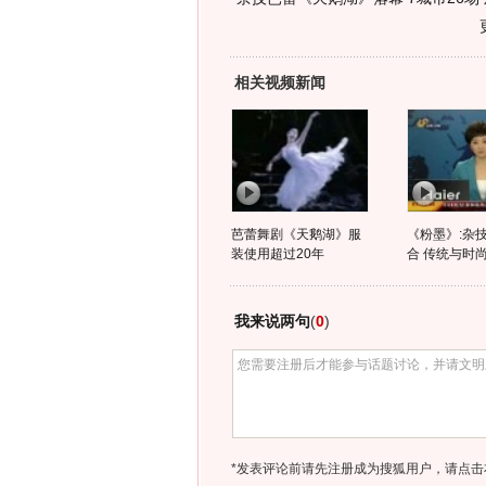
相关视频新闻
芭蕾舞剧《天鹅湖》服
《粉墨》:杂
装使用超过20年
合 传统与时
我来说两句
(
0
)
*发表评论前请先注册成为搜狐用户，请点击