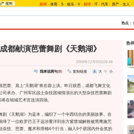
地产
搜狗
新闻
-
体育
-
S
-
娱乐
-
V
-
财经
-
IT
-
汽车
-
房产
-
女人
-
热点：
热
日成都献演芭蕾舞剧《天鹅湖》
2009年12月03日09:48
我来说两句
(
0
)
复制链接
大
中
小
蕾、肩上“天鹅湖”将在蓉上演。昨日获悉，成都飞舞文化
公司承办、广州军区战士杂技团倾情演出的大型杂技芭蕾舞剧
：45将在锦城艺术宫连演四场。
剧《天鹅湖》为蓝本，编织了一个中西结合的美丽故事。在
演绎了一位欧罗巴王子远涉重洋到东方紫禁城解救被黑鹰施咒
括杂技、芭蕾、魔术和滑稽4个行当，融入9个获国内外金奖的