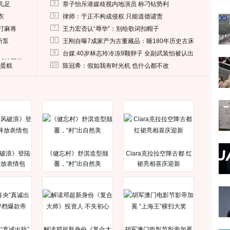
5
儿足
章子怡斥港媒歧视内地演员 称刁钻势利
6
衣
律师：于正不构成侵权 只能道德谴责
7
打麻将
王力宏否认“辱华”：别给歌词扣帽子
8
所泵
王刚自曝7成家产为古董藏品：睡180年历史古床
9
台媒:40岁林志玲冷冻9颗卵子 全副武装怕被认出
删掉这照片
10
送蛋糕
陈冠希：假如我有时光机 也什么都不改
破浪》登陆
《健忘村》舒淇造型颠
Clara克拉拉空降古都 红
释放表情包
覆，“村”出自然美
裙亮相喜庆迎新
“真诚出轨”
解读邓超新身份《复合大
胡军澳门电影节影帝加冕