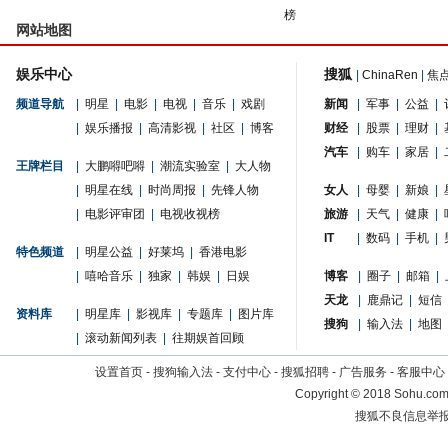
榜
网站地图
娱乐中心
搜狐
|
ChinaRen
|
焦
频道导航
|
明星
|
电影
|
电视
|
音乐
|
戏剧
新闻
|
军事
|
公益
|
|
娱乐播报
|
高清影视
|
社区
|
博客
财经
|
股票
|
理财
|
汽车
|
购车
|
家居
|
王牌栏目
|
大鹏嘚吧嘚
|
潮流实验室
|
大人物
|
明星在线
|
时尚周报
|
先锋人物
女人
|
母婴
|
新娘
|
|
电影评审团
|
电视收视榜
旅游
|
天气
|
健康
|
IT
|
数码
|
手机
|
特色频道
|
明星公益
|
好莱坞
|
香港电影
|
嘻哈音乐
|
独家
|
韩娱
|
日娱
博客
|
圈子
|
邮箱
|
天龙
|
鹿鼎记
|
短信
资料库
|
明星库
|
影视库
|
专题库
|
图片库
搜狗
|
输入法
|
地图
|
滚动新闻列表
|
往期娱首回顾
设置首页
-
搜狗输入法
-
支付中心
-
搜狐招聘
-
广告服务
-
客服中心
Copyright
©
2018 Sohu.com 
搜狐不良信息举