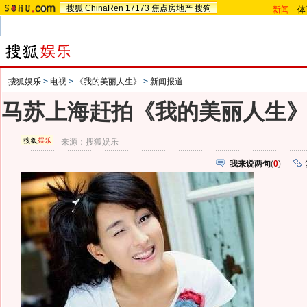
搜狐
ChinaRen
17173
焦点房地产
搜狗
新闻
-
体
搜狐娱乐
>
电视
>
《我的美丽人生》
>
新闻报道
马苏上海赶拍《我的美丽人生
来源：
搜狐娱乐
我来说两句
(
0
)