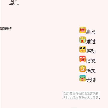
凰”。
新闻表情
高兴
难过
感动
愤怒
搞笑
无聊