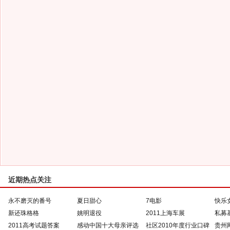
近期热点关注
永不磨灭的番号
夏日甜心
7电影
快乐
新还珠格格
姚明退役
2011上海车展
私募
2011高考试题答案
感动中国十大母亲评选
社区2010年度行业口碑
贵州