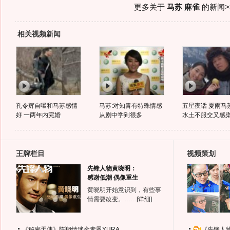
更多关于
马苏 麻雀
的新闻>
相关视频新闻
孔令辉自曝和马苏感情
马苏:对知青有特殊情感
五星夜话 夏雨马
好 一两年内完婚
从剧中学到很多
水土不服交叉感
王牌栏目
视频策划
先锋人物黄晓明：
感谢低潮 偶像重生
黄晓明开始意识到，有些事
情需要改变。……
[详细]
《秘密天使》陈翔情迷金素恩YURA
《先锋人