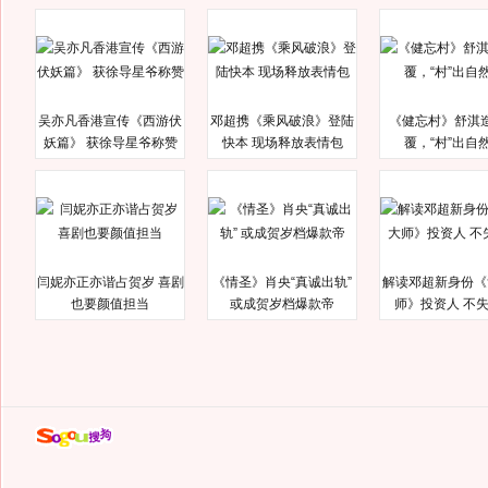
吴亦凡香港宣传《西游伏
邓超携《乘风破浪》登陆
《健忘村》舒淇
妖篇》 获徐导星爷称赞
快本 现场释放表情包
覆，“村”出自
闫妮亦正亦谐占贺岁 喜剧
《情圣》肖央“真诚出轨”
解读邓超新身份《
也要颜值担当
或成贺岁档爆款帝
师》投资人 不