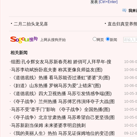
[Ctrl+Enter]
我来
二月二抬头龙见喜
直击归真堂养
上网从搜狗开始
网页
新闻
相关新闻
·
组图:孔令辉女友马苏新春亮相 娇俏可人拜早年-搜
10-06-
·
马苏李幼斌扮卧底夫妻 称其更像良师益友(图)
10-06-
·
《道德底线》热播 看马苏能否过潘虹"婆婆"关(图)
10-06-
·
《妇道》山东热播 罗钢马苏为爱"上错床"(图)
10-06-
·
《道德底线》四大卫视热播 马苏引发情感争端(图)
10-05-
·
《夺子战争》兰州热播 马苏傅艺伟演绎夺子大战(图
10-05-
·
马苏不受"牵手门"影响 《夺子战争》全国热播(图)
10-05-
·
《夺子战争》北京甘肃热播 马苏希望自己更坚强(图
10-05-
·
马苏新剧当保姆 未来婆婆李明启挑刺
10-01-
·
《我的美丽人生》热拍 马苏见证保姆地位的变迁(图
09-12-