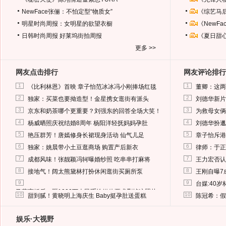
NewFace张俪：不怕定型“物质女”
《综艺马
明星时尚周报：女明星的欲望衣橱
《NewF
日韩时尚周报
好莱坞街拍周报
《夏日甜
更多 >>
网友点击排行
网友评论排行
1
1
《比利林恩》首映 章子怡范冰冰冯小刚捧场红毯
董卿：这两
2
2
独家：买菜也要拗造型！金星携女逛街有派头
刘德华新片
3
3
京东和奶茶哪个更重要？刘强东的回答全场大笑！
为救母女俩
4
4
杨威晒照庆祝结婚8周年 杨阳洋轻抚妈妈孕肚
刘德华扮邋
5
5
艳压群芳！唐嫣修身长裙现身活动 仙气儿足
章子怡斥港
6
6
独家：姚晨带小土豆逛商场 购置产后新衣
律师：于正
7
7
成都风味！张靓颖冯轲曝婚纱照 吃串串打麻将
王力宏否认
8
8
接地气！阔太熊黛林打扮休闲逛街买厕所泵
王刚自曝7
9
9
台媒:40
马蓉离婚后，砸1000万人民币给媒体要求删掉这照片
10
10
甜到腻！黄晓明上海庆生 Baby挺孕肚送蛋糕
陈冠希：假
娱乐·大视野