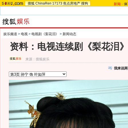
搜狐
ChinaRen
17173
焦点房地产
搜狗
新闻
-
体
娱乐频道
>
电视
>
电视剧《梨花泪》
>
新闻动态
资料：电视连续剧《梨花泪
来源：
搜狐娱乐
我来说两