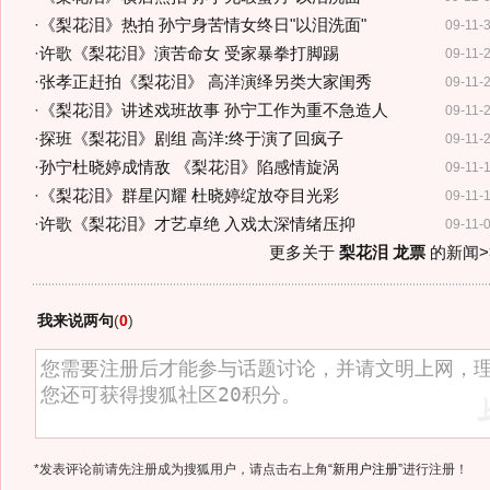
·
《梨花泪》热拍 孙宁身苦情女终日"以泪洗面"
09-11-
·
许歌《梨花泪》演苦命女 受家暴拳打脚踢
09-11-
·
张孝正赶拍《梨花泪》 高洋演绎另类大家闺秀
09-11-
·
《梨花泪》讲述戏班故事 孙宁工作为重不急造人
09-11-
·
探班《梨花泪》剧组 高洋:终于演了回疯子
09-11-
·
孙宁杜晓婷成情敌 《梨花泪》陷感情旋涡
09-11-
·
《梨花泪》群星闪耀 杜晓婷绽放夺目光彩
09-11-
·
许歌《梨花泪》才艺卓绝 入戏太深情绪压抑
09-11-
更多关于
梨花泪 龙票
的新闻>
我来说两句
(
0
)
*发表评论前请先注册成为搜狐用户，请点击右上角
“新用户注册”
进行注册！