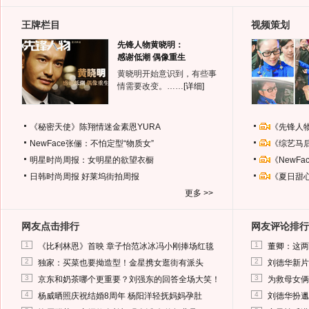
王牌栏目
视频策划
先锋人物黄晓明：
感谢低潮 偶像重生
黄晓明开始意识到，有些事
情需要改变。……
[详细]
《秘密天使》陈翔情迷金素恩YURA
《先锋人
NewFace张俪：不怕定型“物质女”
《综艺马
明星时尚周报：女明星的欲望衣橱
《NewF
日韩时尚周报
好莱坞街拍周报
《夏日甜
更多 >>
网友点击排行
网友评论排行
1
1
《比利林恩》首映 章子怡范冰冰冯小刚捧场红毯
董卿：这两
2
2
独家：买菜也要拗造型！金星携女逛街有派头
刘德华新片
3
3
京东和奶茶哪个更重要？刘强东的回答全场大笑！
为救母女俩
4
4
杨威晒照庆祝结婚8周年 杨阳洋轻抚妈妈孕肚
刘德华扮邋