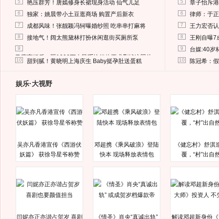
5
5
艳压群芳！唐嫣修身长裙现身活动 仙气儿足
章子怡斥港
6
6
独家：姚晨带小土豆逛商场 购置产后新衣
律师：于正
7
7
成都风味！张靓颖冯轲曝婚纱照 吃串串打麻将
王力宏否认
8
8
接地气！阔太熊黛林打扮休闲逛街买厕所泵
王刚自曝7
9
9
台媒:40
马蓉离婚后，砸1000万人民币给媒体要求删掉这照片
10
10
甜到腻！黄晓明上海庆生 Baby挺孕肚送蛋糕
陈冠希：假
娱乐·大视野
吴亦凡香港宣传《西游伏
邓超携《乘风破浪》登陆
《健忘村》舒淇
妖篇》 获徐导星爷称赞
快本 现场释放表情包
覆，“村”出自
闫妮亦正亦谐占贺岁 喜剧
《情圣》肖央“真诚出轨”
解读邓超新身份《