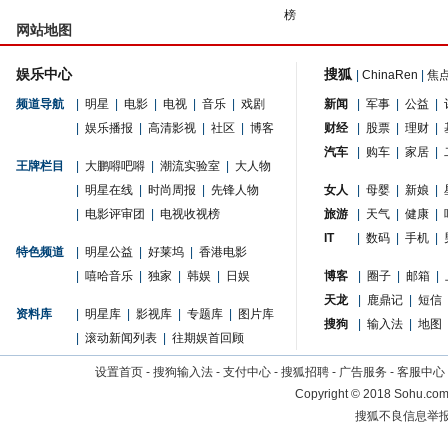
榜
网站地图
娱乐中心
搜狐
|
ChinaRen
|
焦
频道导航
|
明星
|
电影
|
电视
|
音乐
|
戏剧
新闻
|
军事
|
公益
|
|
娱乐播报
|
高清影视
|
社区
|
博客
财经
|
股票
|
理财
|
汽车
|
购车
|
家居
|
王牌栏目
|
大鹏嘚吧嘚
|
潮流实验室
|
大人物
|
明星在线
|
时尚周报
|
先锋人物
女人
|
母婴
|
新娘
|
|
电影评审团
|
电视收视榜
旅游
|
天气
|
健康
|
IT
|
数码
|
手机
|
特色频道
|
明星公益
|
好莱坞
|
香港电影
|
嘻哈音乐
|
独家
|
韩娱
|
日娱
博客
|
圈子
|
邮箱
|
天龙
|
鹿鼎记
|
短信
资料库
|
明星库
|
影视库
|
专题库
|
图片库
搜狗
|
输入法
|
地图
|
滚动新闻列表
|
往期娱首回顾
设置首页
-
搜狗输入法
-
支付中心
-
搜狐招聘
-
广告服务
-
客服中心
Copyright
©
2018 Sohu.com 
搜狐不良信息举