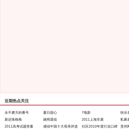
近期热点关注
永不磨灭的番号
夏日甜心
7电影
快乐
新还珠格格
姚明退役
2011上海车展
私募
2011高考试题答案
感动中国十大母亲评选
社区2010年度行业口碑
贵州