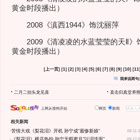
黄金时段播出）
2008《滇西1944》饰沈丽萍
2009《清凌凌的水蓝莹莹的天Ⅱ》饰满
黄金时段播出）
[
上一页
] [
1
] [
2
] [3] [
4
] [
5
] [
6
] [
7
] [
8
] [
9
] [
10
] [
11
我来说两句
(
二月二抬头龙见喜
直击归真堂养
上网从搜狗开始
网页
新闻
相关新闻
·
苦情大戏《梨花泪》开机 孙宁成"最惨新娘"
09-11-
·
《梨花泪》横店热拍 孙宁无暇蜜月"以泪洗面"
09-12-