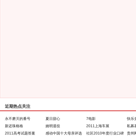
近期热点关注
永不磨灭的番号
夏日甜心
7电影
快乐
新还珠格格
姚明退役
2011上海车展
私募
2011高考试题答案
感动中国十大母亲评选
社区2010年度行业口碑
贵州