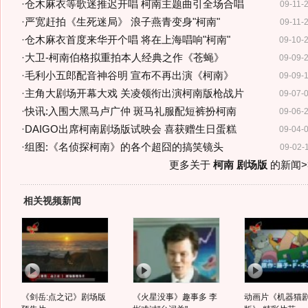
·
仓木麻衣等歌迷推迟开唱 柯南主题曲引全场合唱
09-11-
·
严宽赶拍《生死迷局》 浪子燕青变身"柯南"
09-11-
·
仓木麻衣首度来华开个唱 将在上海唱响"柯南"
09-10-
·
大卫-柯南伯格拟重拍本人经典之作《苍蝇》
09-09-
·
毛利小五郎配音神谷明 宣布不再出演《柯南》
09-09-
·
主角大剧场开幕大戏 关凌领衔出演柯南版枪战片
09-07-
·
快讯:入围大黑马卢广仲 斑马礼服配短裤扮柯南
09-06-
·
DAIGO出席柯南剧场版试映会 喜获赠生日蛋糕
09-04-
·
组图:《名侦探柯南》的各个超囧的搞笑镜头
09-02-
更多关于
柯南 剧场版
的新闻>
相关视频新闻
《剑岳:点之记》剧场版
《火星没事》趣事多 李
动画片《机器猫