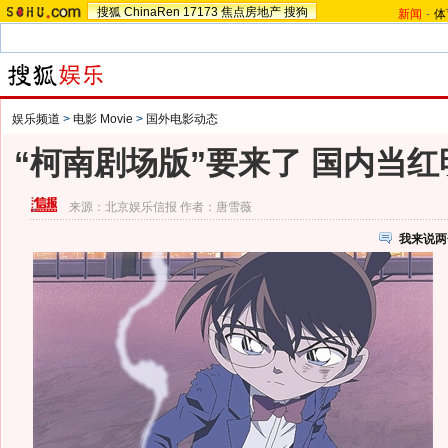
搜狐
ChinaRen
17173
焦点房地产
搜狗
新闻
-
体
娱乐频道
>
电影 Movie
>
国外电影动态
“柯南剧场版”要来了 国内当
来源：
北京娱乐信报
作者：唐雪薇
我来说两