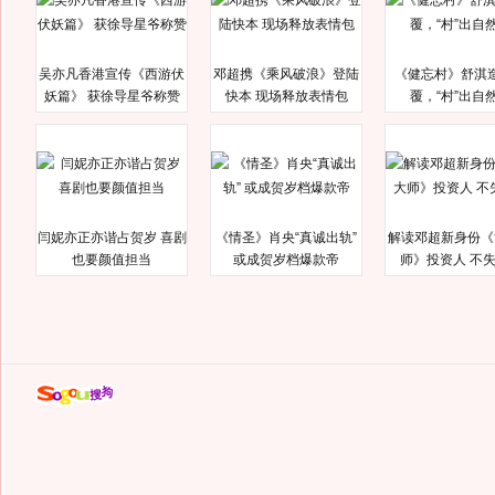
吴亦凡香港宣传《西游伏
邓超携《乘风破浪》登陆
《健忘村》舒淇
妖篇》 获徐导星爷称赞
快本 现场释放表情包
覆，“村”出自
闫妮亦正亦谐占贺岁 喜剧
《情圣》肖央“真诚出轨”
解读邓超新身份《
也要颜值担当
或成贺岁档爆款帝
师》投资人 不