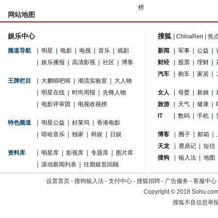
榜
网站地图
娱乐中心
搜狐
|
ChinaRen
|
焦
频道导航
|
明星
|
电影
|
电视
|
音乐
|
戏剧
新闻
|
军事
|
公益
|
|
娱乐播报
|
高清影视
|
社区
|
博客
财经
|
股票
|
理财
|
汽车
|
购车
|
家居
|
王牌栏目
|
大鹏嘚吧嘚
|
潮流实验室
|
大人物
|
明星在线
|
时尚周报
|
先锋人物
女人
|
母婴
|
新娘
|
|
电影评审团
|
电视收视榜
旅游
|
天气
|
健康
|
IT
|
数码
|
手机
|
特色频道
|
明星公益
|
好莱坞
|
香港电影
|
嘻哈音乐
|
独家
|
韩娱
|
日娱
博客
|
圈子
|
邮箱
|
天龙
|
鹿鼎记
|
短信
资料库
|
明星库
|
影视库
|
专题库
|
图片库
搜狗
|
输入法
|
地图
|
滚动新闻列表
|
往期娱首回顾
设置首页
-
搜狗输入法
-
支付中心
-
搜狐招聘
-
广告服务
-
客服中心
Copyright
©
2018 Sohu.com 
搜狐不良信息举