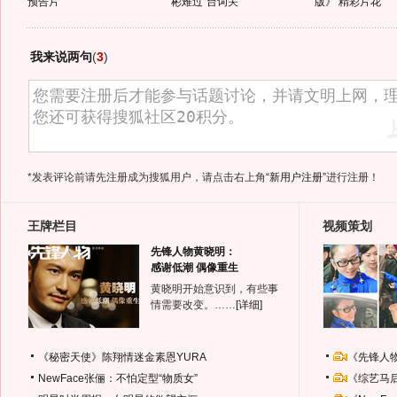
预告片
彬难过"台词关"
版》 精彩片花
我来说两句
(
3
)
*发表评论前请先注册成为搜狐用户，请点击右上角
“新用户注册”
进行注册！
王牌栏目
视频策划
先锋人物黄晓明：
感谢低潮 偶像重生
黄晓明开始意识到，有些事
情需要改变。……
[详细]
《秘密天使》陈翔情迷金素恩YURA
《先锋人
NewFace张俪：不怕定型“物质女”
《综艺马