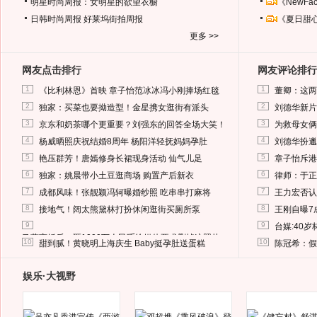
明星时尚周报：女明星的欲望衣橱
《NewF
日韩时尚周报
好莱坞街拍周报
《夏日甜
更多 >>
网友点击排行
网友评论排行
1
1
《比利林恩》首映 章子怡范冰冰冯小刚捧场红毯
董卿：这两
2
2
独家：买菜也要拗造型！金星携女逛街有派头
刘德华新片
3
3
京东和奶茶哪个更重要？刘强东的回答全场大笑！
为救母女俩
4
4
杨威晒照庆祝结婚8周年 杨阳洋轻抚妈妈孕肚
刘德华扮邋
5
5
艳压群芳！唐嫣修身长裙现身活动 仙气儿足
章子怡斥港
6
6
独家：姚晨带小土豆逛商场 购置产后新衣
律师：于正
7
7
成都风味！张靓颖冯轲曝婚纱照 吃串串打麻将
王力宏否认
8
8
接地气！阔太熊黛林打扮休闲逛街买厕所泵
王刚自曝7
9
9
台媒:40
马蓉离婚后，砸1000万人民币给媒体要求删掉这照片
10
10
甜到腻！黄晓明上海庆生 Baby挺孕肚送蛋糕
陈冠希：假
娱乐·大视野