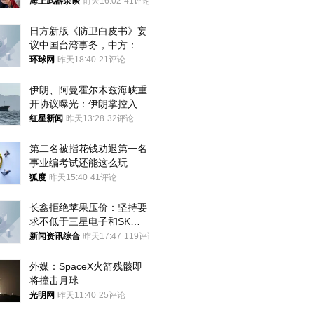
187家，中方做最坏打算
海上武器杂谈
前天16:02
41评论
日方新版《防卫白皮书》妄
议中国台湾事务，中方：强
烈不满、坚决反对，已向日
环球网
昨天18:40
21评论
方严正交涉
伊朗、阿曼霍尔木兹海峡重
开协议曝光：伊朗掌控入湾
航道，与阿曼平分“服务费”
红星新闻
昨天13:28
32评论
第二名被指花钱劝退第一名 
事业编考试还能这么玩
狐度
昨天15:40
41评论
长鑫拒绝苹果压价：坚持要
求不低于三星电子和SK海
力士
新闻资讯综合
昨天17:47
119评论
外媒：SpaceX火箭残骸即
将撞击月球
光明网
昨天11:40
25评论