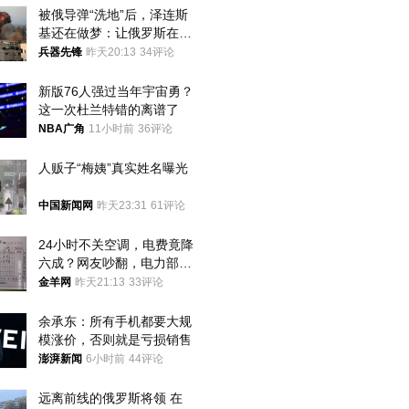
被俄导弹“洗地”后，泽连斯
基还在做梦：让俄罗斯在冬
季前求和？
兵器先锋
昨天20:13
34评论
新版76人强过当年宇宙勇？
这一次杜兰特错的离谱了
NBA广角
11小时前
36评论
人贩子“梅姨”真实姓名曝光
中国新闻网
昨天23:31
61评论
24小时不关空调，电费竟降
六成？网友吵翻，电力部门
回应→
金羊网
昨天21:13
33评论
余承东：所有手机都要大规
模涨价，否则就是亏损销售
澎湃新闻
6小时前
44评论
远离前线的俄罗斯将领 在