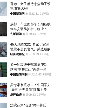
香港一女子虐待患病幼子致
死 获刑22年
中国新闻网
昨天22:41
21评论
成都一车主因邻车长期压线
停车安装防护栏，物业：不
建议装护栏，也会影响自身
九派新闻
昨天19:44
30评论
停车
45天地震32次 专家：宜宾
地震不是页岩气开采造成的
经济观察报
昨天18:19
41评论
又一轮高级干部密集变动！
越南“重整江山”再进一步
中国新闻周刊
昨天16:43
78评论
美专家彻底改口：中国军力
10年“史无前例”狂飙！美军
真慌了
虚怀论语
昨天09:33
22评论
法院认为“老登”属年龄贬