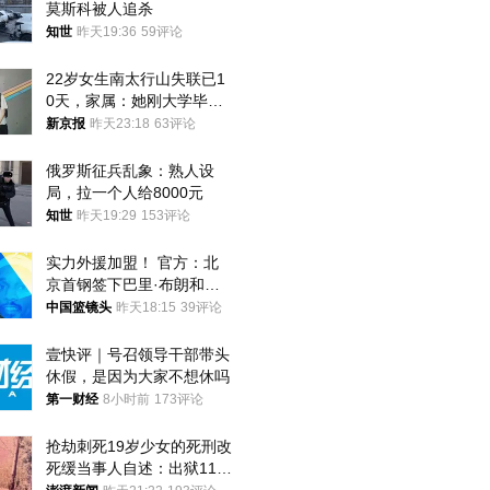
莫斯科被人追杀
知世
昨天19:36
59评论
22岁女生南太行山失联已1
0天，家属：她刚大学毕业
想到山里旅行
新京报
昨天23:18
63评论
俄罗斯征兵乱象：熟人设
局，拉一个人给8000元
知世
昨天19:29
153评论
实力外援加盟！ 官方：北
京首钢签下巴里·布朗和桑
普森
中国篮镜头
昨天18:15
39评论
壹快评｜号召领导干部带头
休假，是因为大家不想休吗
第一财经
8小时前
173评论
抢劫刺死19岁少女的死刑改
死缓当事人自述：出狱11年