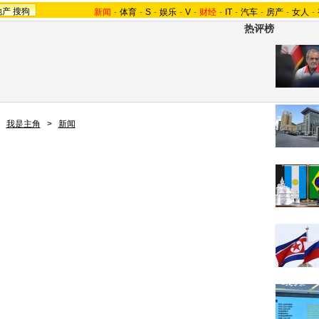
地产
搜狗
新闻
-
体育
-
S
-
娱乐
-
V
-
财经
-
IT
-
汽车
-
房产
-
女人
-
热评榜
>
我是主角
>
新闻