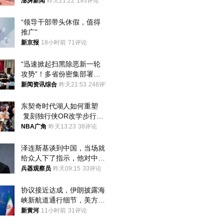
间始终刻意躲避被害人家属
澎湃新闻
昨天21:22
193评论
“领导干部带头休假，值得
推广”
新京报
18小时前
71评论
“迅速掀起扫黑除恶新一轮
攻势”！多省份密集部署，
公布举报方式
新闻资讯综合
昨天21:53
248评论
东契奇时代湖人如何重塑
 复刻独行侠OR改学步行
者？
NBA广角
昨天13:23
38评论
泽连斯基谈到中国，当场就
给众人下了指示，他对中国
和中乌关系，显然又有了新
兵器观察员
昨天09:15
33评论
的想法
协议接近达成，伊朗披露海
峡新航道通行细节，美方再
提“倒计时”
新黄河
11小时前
31评论