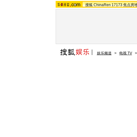
搜狐
ChinaRen
17173
焦点房
娱乐频道
>
电视 TV