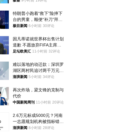
极昼
9小时前
19评论
特朗普小跑着“救下”险摔下
台的男童，顺便“补刀”拜
登：“我可不想他像拜登一
极目新闻
6小时前
30评论
样摔下来”
因凡蒂诺就世界杯出售计划
道歉 不愿放弃FIFA主席职
位
足坛欧美汇
11小时前
32评论
难以落地的动迁款：深圳罗
湖区两村民追讨两千万元动
迁款八年未果
澎湃新闻
5小时前
34评论
再次炸场，梁文锋的克制与
代价
中国新闻周刊
11小时前
20评论
2.6万元标成5000元？河南
一志愿规划机构被指标错学
费致考生复读
澎湃新闻
8小时前
28评论