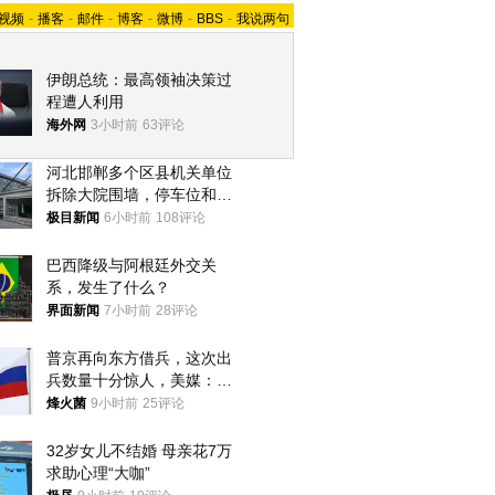
视频
-
播客
-
邮件
-
博客
-
微博
-
BBS
-
我说两句
伊朗总统：最高领袖决策过
程遭人利用
海外网
3小时前
63评论
河北邯郸多个区县机关单位
拆除大院围墙，停车位和厕
所免费开放，当地多部门回
极目新闻
6小时前
108评论
应
巴西降级与阿根廷外交关
系，发生了什么？
界面新闻
7小时前
28评论
普京再向东方借兵，这次出
兵数量十分惊人，美媒：俄
朝要动真格？
烽火菌
9小时前
25评论
32岁女儿不结婚 母亲花7万
求助心理“大咖”