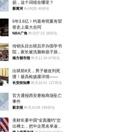
损，这个词错在哪里？
新黄河
8小时前
49评论
5年3.6亿！约基奇明夏有望
签史上最大合同
NBA广角
昨天07:15
38评论
传销头目出狱后开办国学书
院，家长被洗脑称孩子挨打
才有效果
南方都市报
昨天11:34
67评论
出狱前8天，男子被改判死
缓！最高检披露详情——
长安街知事
昨天10:41
127评论
官方通报西安赛格商场坠亡
事件
新京报
昨天15:08
186评论
美财长要中国“全面履约”交
出稀土，把中企黑名单凑到