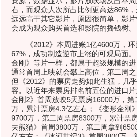
资源，数据显示，影片放映场次占本周
右，而观众人次所占比例更高达86%
远远高于其它影片，原因很简单，影片
会成为观众购买首选和影院的摇钱树。
《2012》本周进账1亿4600万，
67%，成功制造逆市上涨的可观局面。《
金刚》等片一样，都属于超级规模的进
通常首周上映就会攀上高位，第二周之
但《2012》的票房走势如此生猛，几
容。以近年来票房排名前五位的进口片
金刚2》首周放映5天票房16000万，第二
万，累计票房4.3亿左右；《变形金刚
9700万，第二周票房8300万，累计票房
夫熊猫》首周3800万，第二周拿到6500
亿左右；《冰河世纪3》首周3800万，第