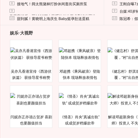
8
8
接地气！阔太熊黛林打扮休闲逛街买厕所泵
王刚自曝7
9
9
台媒:40
马蓉离婚后，砸1000万人民币给媒体要求删掉这照片
10
10
甜到腻！黄晓明上海庆生 Baby挺孕肚送蛋糕
陈冠希：假
娱乐·大视野
吴亦凡香港宣传《西游伏
邓超携《乘风破浪》登陆
《健忘村》舒淇
妖篇》 获徐导星爷称赞
快本 现场释放表情包
覆，“村”出自
闫妮亦正亦谐占贺岁 喜剧
《情圣》肖央“真诚出轨”
解读邓超新身份《
也要颜值担当
或成贺岁档爆款帝
师》投资人 不