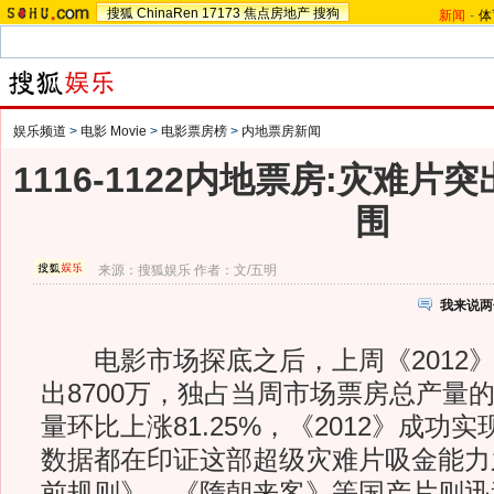
搜狐
ChinaRen
17173
焦点房地产
搜狗
新闻
-
体
娱乐频道
>
电影 Movie
>
电影票房榜
>
内地票房新闻
1116-1122内地票房:灾难片突
围
来源：
搜狐娱乐
作者：文/五明
我来说两
电影市场探底之后，上周《2012》
出8700万，独占当周市场票房总产量的
量环比上涨81.25%，《2012》成功
数据都在印证这部超级灾难片吸金能力
前规则》、《隋朝来客》等国产片则迅