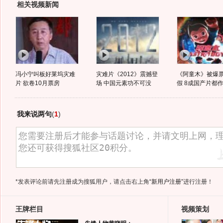
相关视频新闻
冯小宁叫板好莱坞灾难
灾难片《2012》震撼登
《阿童木》被爆
片 欲卷10月票房
场 中国元素功不可没
假 8成国产片都
我来说两句
(
1
)
*发表评论前请先注册成为搜狐用户，请点击右上角
“新用户注册”
进行注册！
王牌栏目
视频策划