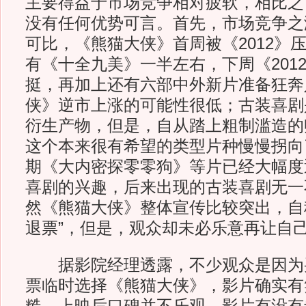
主要得益于市场竞争相对疲软，相比之
没有任何优势可言。首先，市场竞争之
可比，《熊猫大侠》首周被《2012》
有《十全九美》一半左右，下周《201
挺，再加上还有六部中外新片准备狂奔
侠》逆市上涨的可能性很低；古装喜剧
衍生产物，但是，自从踏上粗制滥造的
这个本来很有希望的类型片种慢慢拐向
期《大内密探零零狗》等片已经大幅度
喜剧的兴趣，后来出现的古装喜剧无一
然《熊猫大侠》整体宣传比较突出，自
退票”，但是，观众却未必乐意再让自
据影院经理透露，不少观众是因为买不
票临时选择《熊猫大侠》，影片确实有