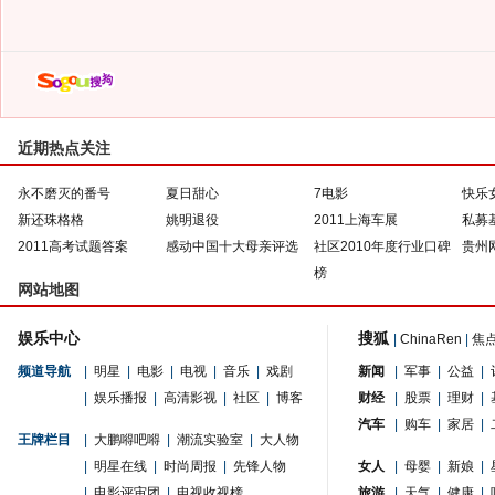
近期热点关注
永不磨灭的番号
夏日甜心
7电影
快乐
新还珠格格
姚明退役
2011上海车展
私募
2011高考试题答案
感动中国十大母亲评选
社区2010年度行业口碑
贵州
榜
网站地图
娱乐中心
搜狐
|
ChinaRen
|
焦
频道导航
|
明星
|
电影
|
电视
|
音乐
|
戏剧
新闻
|
军事
|
公益
|
|
娱乐播报
|
高清影视
|
社区
|
博客
财经
|
股票
|
理财
|
汽车
|
购车
|
家居
|
王牌栏目
|
大鹏嘚吧嘚
|
潮流实验室
|
大人物
|
明星在线
|
时尚周报
|
先锋人物
女人
|
母婴
|
新娘
|
|
电影评审团
|
电视收视榜
旅游
|
天气
|
健康
|