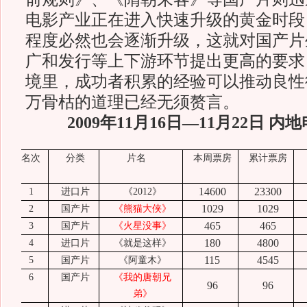
电影产业正在进入快速升级的黄金时段
程度必然也会逐渐升级，这就对国产片
广和发行等上下游环节提出更高的要求
境里，成功者积累的经验可以推动良性
万骨枯的道理已经无须赘言。
2009年11
月
16
日
—
11
月22
日 内
名次
分类
片名
本周票房
累计票房
14600
23300
1
进口片
《
2012
》
1029
1029
2
国产片
《熊猫大侠》
465
465
3
国产片
《火星没事》
180
4800
4
进口片
《就是这样》
115
4545
5
国产片
《阿童木》
6
国产片
《我的唐朝兄
96
96
弟》