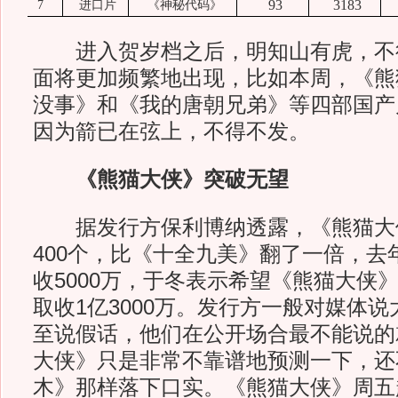
93
3183
7
进口片
《神秘代码》
进入贺岁档之后，明知山有虎，不
面将更加频繁地出现，比如本周，《熊
没事》和《我的唐朝兄弟》等四部国产
因为箭已在弦上，不得不发。
《熊猫大侠》突破无望
据发行方保利博纳透露，《熊猫大
400个，比《十全九美》翻了一倍，去
收5000万，于冬表示希望《熊猫大侠
取收1亿3000万。发行方一般对媒体
至说假话，他们在公开场合最不能说的
大侠》只是非常不靠谱地预测一下，还
木》那样落下口实。《熊猫大侠》周五