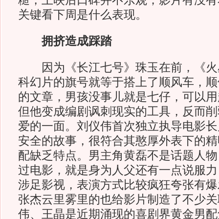
糙，上映后口碑并不乐观，影片有没有希
关键看下周是什么表现。
拥挤造成踩踏
因为《长江七号》珠玉在前，《火
科幻片的旗号就等于搭上了顺风车，顺
的文章，男孩没事儿就是七仔，可以用
但他变成编剧讽刺现实的工具，反而削
爱的一面。刘仪伟首次独立执导电影长
安全的故事，很符合其憨厚外表下的精
配缺乏特点。男主角黄磊不是话题人物
过电影，就是身为人父还有一点说服力
涉足影视，表演方式比较疯狂夸张有爆
张杰云里雾里的也给影片制造了不少关
伟、王晶是近期涌现的喜剧界黄金男配