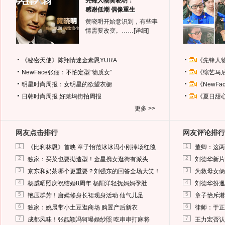
先锋人物黄晓明：
感谢低潮 偶像重生
黄晓明开始意识到，有些事
情需要改变。……
[详细]
《秘密天使》陈翔情迷金素恩YURA
《先锋人
NewFace张俪：不怕定型“物质女”
《综艺马
明星时尚周报：女明星的欲望衣橱
《NewF
日韩时尚周报
好莱坞街拍周报
《夏日甜
更多 >>
网友点击排行
网友评论排行
1
1
《比利林恩》首映 章子怡范冰冰冯小刚捧场红毯
董卿：这两
2
2
独家：买菜也要拗造型！金星携女逛街有派头
刘德华新片
3
3
京东和奶茶哪个更重要？刘强东的回答全场大笑！
为救母女俩
4
4
杨威晒照庆祝结婚8周年 杨阳洋轻抚妈妈孕肚
刘德华扮邋
5
5
艳压群芳！唐嫣修身长裙现身活动 仙气儿足
章子怡斥港
6
6
独家：姚晨带小土豆逛商场 购置产后新衣
律师：于正
7
7
成都风味！张靓颖冯轲曝婚纱照 吃串串打麻将
王力宏否认