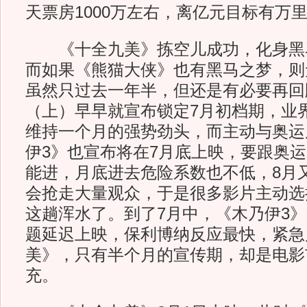
天票房1000万左右，离亿元目标有万
《十全九美》拣空儿成功，化身黑
而如果《熊猫大侠》也有黑马之梦，则
虽然只过去一年半，但还是有必要再回
（上）早早就宣布锁定7月初档期，业
维持一个月的强势劲头，而主动与奥运
伊3》也宣布将在7月底上映，要跟奥
能进，月底进去危险系数也不低，8月
会抢走大量观众，于是很多影片主动选
这趟浑水了。到了7月中，《木乃伊3
题延迟上映，保利博纳反应最快，紧急
美》，只有半个月的宣传期，却是电影
充。