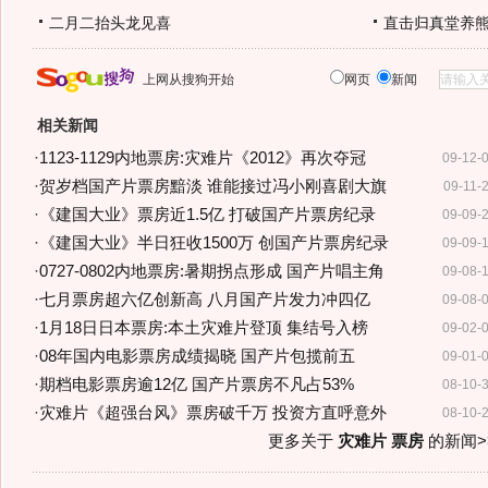
二月二抬头龙见喜
直击归真堂养
上网从搜狗开始
网页
新闻
相关新闻
·
1123-1129内地票房:灾难片《2012》再次夺冠
09-12-
·
贺岁档国产片票房黯淡 谁能接过冯小刚喜剧大旗
09-11-
·
《建国大业》票房近1.5亿 打破国产片票房纪录
09-09-
·
《建国大业》半日狂收1500万 创国产片票房纪录
09-09-
·
0727-0802内地票房:暑期拐点形成 国产片唱主角
09-08-
·
七月票房超六亿创新高 八月国产片发力冲四亿
09-08-
·
1月18日日本票房:本土灾难片登顶 集结号入榜
09-02-
·
08年国内电影票房成绩揭晓 国产片包揽前五
09-01-
·
期档电影票房逾12亿 国产片票房不凡占53%
08-10-
·
灾难片《超强台风》票房破千万 投资方直呼意外
08-10-
更多关于
灾难片 票房
的新闻>