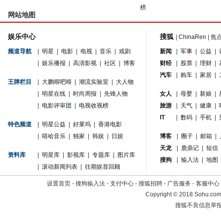
榜
网站地图
娱乐中心
搜狐
|
ChinaRen
|
焦
频道导航
|
明星
|
电影
|
电视
|
音乐
|
戏剧
新闻
|
军事
|
公益
|
|
娱乐播报
|
高清影视
|
社区
|
博客
财经
|
股票
|
理财
|
汽车
|
购车
|
家居
|
王牌栏目
|
大鹏嘚吧嘚
|
潮流实验室
|
大人物
|
明星在线
|
时尚周报
|
先锋人物
女人
|
母婴
|
新娘
|
|
电影评审团
|
电视收视榜
旅游
|
天气
|
健康
|
IT
|
数码
|
手机
|
特色频道
|
明星公益
|
好莱坞
|
香港电影
|
嘻哈音乐
|
独家
|
韩娱
|
日娱
博客
|
圈子
|
邮箱
|
天龙
|
鹿鼎记
|
短信
资料库
|
明星库
|
影视库
|
专题库
|
图片库
搜狗
|
输入法
|
地图
|
滚动新闻列表
|
往期娱首回顾
设置首页
-
搜狗输入法
-
支付中心
-
搜狐招聘
-
广告服务
-
客服中心
Copyright
©
2018 Sohu.com 
搜狐不良信息举