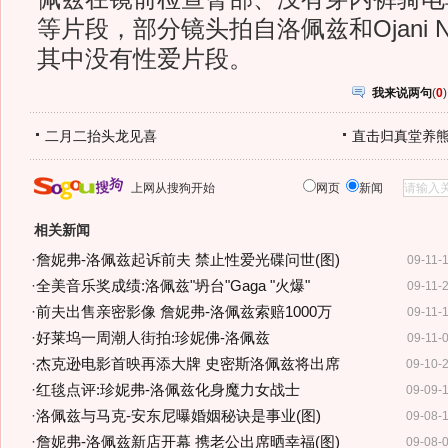
等片段，部分镜头拍自洛佩兹和Ojani 
其中没有性爱片段。
我来说两句
(
0
)
二月二抬头龙见喜
直击归真堂养
上网从搜狗开始
网页
新闻
相关新闻
·
詹妮弗-洛佩兹起诉前夫 禁止性爱光碟问世(图)
09-11-
·
全美音乐奖成绩:洛佩兹"坍台"Gaga "火爆"
09-11-
·
前夫出售亲密影像 詹妮弗-洛佩兹索赔1000万
09-11-
·
好莱坞一周潮人街拍:珍妮佛-洛佩兹
09-11-
·
杰克逊电影首映再添大牌 史密斯洛佩兹将出席
09-10-
·
红毯点评:珍妮弗-洛佩兹化身魔力女战士
09-09-
·
洛佩兹与马克-安东尼曝婚姻秘诀是事业(图)
09-08-
·
詹妮弗-洛佩兹新店开幕 携老公出席晒幸福(图)
09-08-