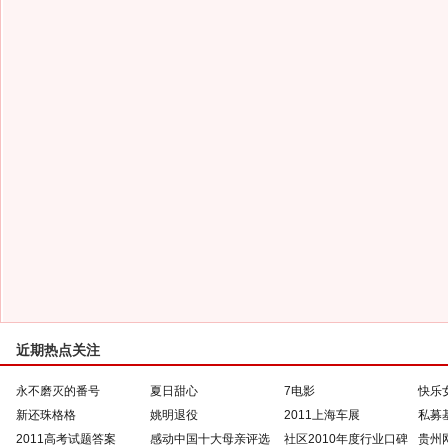
近期热点关注
永不磨灭的番号
夏日甜心
7电影
快乐
新还珠格格
姚明退役
2011上海车展
私募
2011高考试题答案
感动中国十大母亲评选
社区2010年度行业口碑
贵州