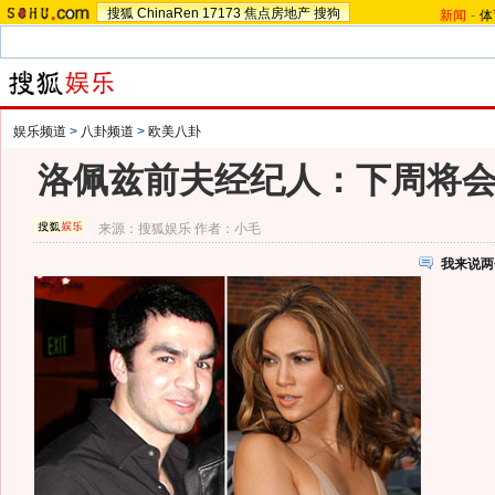
搜狐
ChinaRen
17173
焦点房地产
搜狗
新闻
-
体
娱乐频道
>
八卦频道
>
欧美八卦
洛佩兹前夫经纪人：下周将
来源：
搜狐娱乐
作者：小毛
我来说两