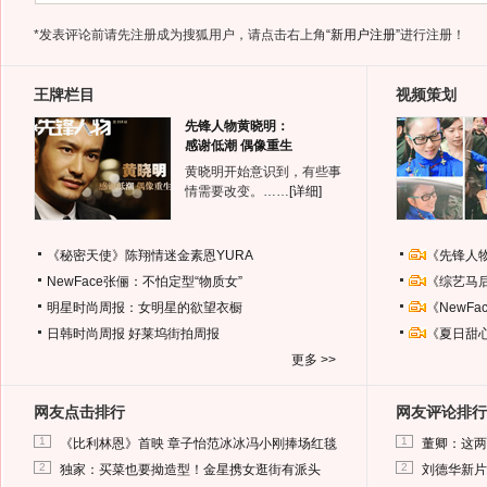
*发表评论前请先注册成为搜狐用户，请点击右上角
“新用户注册”
进行注册！
王牌栏目
视频策划
先锋人物黄晓明：
感谢低潮 偶像重生
黄晓明开始意识到，有些事
情需要改变。……
[详细]
《秘密天使》陈翔情迷金素恩YURA
《先锋人
NewFace张俪：不怕定型“物质女”
《综艺马
明星时尚周报：女明星的欲望衣橱
《NewF
日韩时尚周报
好莱坞街拍周报
《夏日甜
更多 >>
网友点击排行
网友评论排行
1
1
《比利林恩》首映 章子怡范冰冰冯小刚捧场红毯
董卿：这两
2
2
独家：买菜也要拗造型！金星携女逛街有派头
刘德华新片