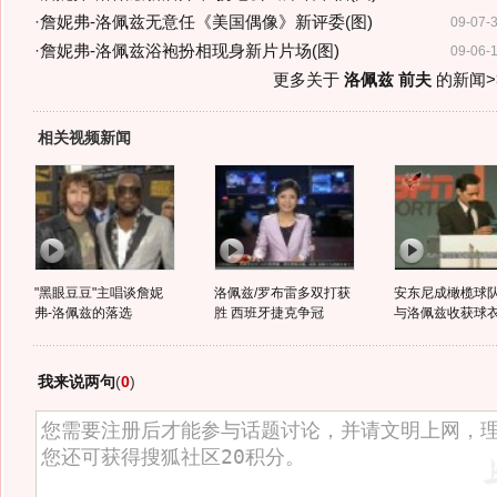
·
詹妮弗-洛佩兹无意任《美国偶像》新评委(图)
09-07-
·
詹妮弗-洛佩兹浴袍扮相现身新片片场(图)
09-06-
更多关于
洛佩兹 前夫
的新闻>
相关视频新闻
"黑眼豆豆"主唱谈詹妮
洛佩兹/罗布雷多双打获
安东尼成橄榄球
弗-洛佩兹的落选
胜 西班牙捷克争冠
与洛佩兹收获球
我来说两句
(
0
)