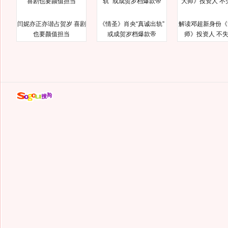
闫妮亦正亦谐占贺岁 喜剧
《情圣》肖央“真诚出轨”
解读邓超新身份《
也要颜值担当
或成贺岁档爆款帝
师》投资人 不