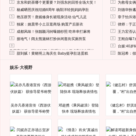
3
3
京东和奶茶哪个更重要？刘强东的回答全场大笑！
为救母女俩
4
4
杨威晒照庆祝结婚8周年 杨阳洋轻抚妈妈孕肚
刘德华扮邋
5
5
艳压群芳！唐嫣修身长裙现身活动 仙气儿足
章子怡斥港
6
6
独家：姚晨带小土豆逛商场 购置产后新衣
律师：于正
7
7
成都风味！张靓颖冯轲曝婚纱照 吃串串打麻将
王力宏否认
8
8
接地气！阔太熊黛林打扮休闲逛街买厕所泵
王刚自曝7
9
9
台媒:40
马蓉离婚后，砸1000万人民币给媒体要求删掉这照片
10
10
甜到腻！黄晓明上海庆生 Baby挺孕肚送蛋糕
陈冠希：假
娱乐·大视野
吴亦凡香港宣传《西游伏
邓超携《乘风破浪》登陆
《健忘村》舒淇
妖篇》 获徐导星爷称赞
快本 现场释放表情包
覆，“村”出自