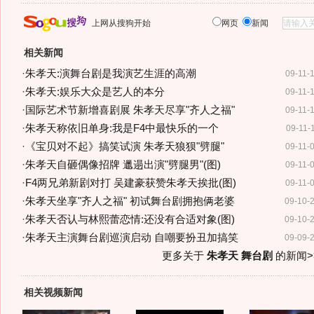
上网从搜狗开始
网页
新闻
相关新闻
·
朱孝天:演舞台剧是我演艺生涯的高潮
09-11-
·
朱孝天:娱乐大众是艺人的本分
09-11-
·
国际艺术节新增喜剧展 朱孝天尽享"齐人之福"
09-11-
·
朱孝天称依旧单身:我是F4中最快乐的一个
09-11-
·
《宝贝对不起》搞笑试演 朱孝天狼狈"劈腿"
09-11-
·
朱孝天自砸偶像招牌 邋遢出演"劈腿男"(图)
09-11-
·
F4两兄弟新剧对打 吴建豪获赞朱孝天挨批(图)
09-11-
·
朱孝天坐享"齐人之福" 初试舞台剧拥抱俩老婆
09-10-
·
朱孝天否认与林熙蕾恋情:还没有合适对象(图)
09-10-
·
朱孝天主演舞台剧巡演启动 自嘲要扮丑加搞笑
09-09-
更多关于
朱孝天 舞台剧
的新闻>
相关视频新闻