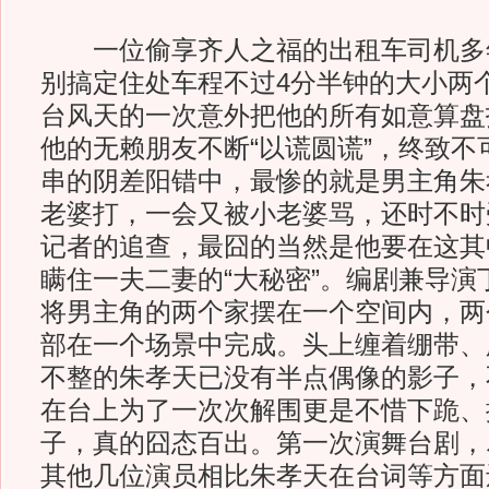
一位偷享齐人之福的出租车司机多
别搞定住处车程不过4分半钟的大小两
台风天的一次意外把他的所有如意算盘
他的无赖朋友不断“以谎圆谎”，终致不
串的阴差阳错中，最惨的就是男主角朱
老婆打，一会又被小老婆骂，还时不时
记者的追查，最囧的当然是他要在这其
瞒住一夫二妻的“大秘密”。编剧兼导演
将男主角的两个家摆在一个空间内，两
部在一个场景中完成。头上缠着绷带、
不整的朱孝天已没有半点偶像的影子，
在台上为了一次次解围更是不惜下跪、
子，真的囧态百出。第一次演舞台剧，
其他几位演员相比朱孝天在台词等方面