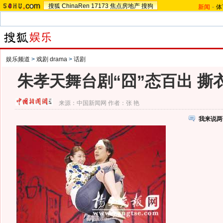
搜狐
ChinaRen
17173
焦点房地产
搜狗
新闻
-
体
娱乐频道
>
戏剧 drama
>
话剧
朱孝天舞台剧“囧”态百出 撕
来源：
中国新闻网
作者：张 艳
我来说两