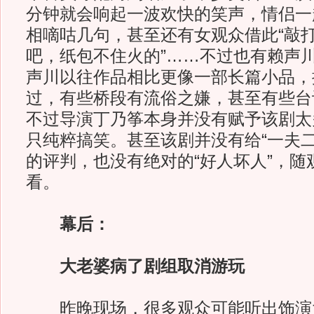
分钟就会响起一波欢快的笑声，情侣一
相嘀咕几句，甚至还有女观众借此“敲打
吧，纸包不住火的”……不过也有赖声
声川以往作品相比更像一部长篇小品，
过，有些桥段有流俗之嫌，甚至有些台
不过导演丁乃筝本身并没有赋予该剧太多
只纯粹搞笑。甚至该剧并没有给“一夫二
的评判，也没有绝对的“好人坏人”，随
看。
幕后：
大老婆病了剧组取消游玩
昨晚现场，很多观众可能听出饰演