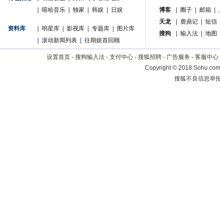
|
嘻哈音乐
|
独家
|
韩娱
|
日娱
博客
|
圈子
|
邮箱
|
天龙
|
鹿鼎记
|
短信
资料库
|
明星库
|
影视库
|
专题库
|
图片库
搜狗
|
输入法
|
地图
|
滚动新闻列表
|
往期娱首回顾
设置首页
-
搜狗输入法
-
支付中心
-
搜狐招聘
-
广告服务
-
客服中心
Copyright
©
2018 Sohu.com 
搜狐不良信息举