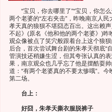
“宝贝，你去哪里了”“宝贝，你怎么
两个老婆的“左右夹击”，昨晚南京人民
孝天真的狼狈不堪囧态百出。这出赖声
不起》(原名《他和他的两个老婆》)昨
观众像被点了笑穴般跟着台上这个狼狈
后合，首次尝试舞台剧的朱孝天彻底“自
管演技还稍嫌生涩，但其夸张认真的表
果，南京观众也几乎忘了他是摆酷耍帅的
道：“有两个老婆真的不要太惨哦”。今
第二场。
台上：
好囧，朱孝天撕衣服脱裤子