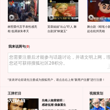
林熙蕾代言手表性感亮
芙蓉姐姐"出山"吓人 舞
舞台剧《蜡笔小
相 低调谈朱孝天
台剧演"林黛玉"
起在杭州亮相
我来说两句
(
0
)
*发表评论前请先注册成为搜狐用户，请点击右上角
“新用户注册”
进行注册！
王牌栏目
视频策划
先锋人物黄晓明：
感谢低潮 偶像重生