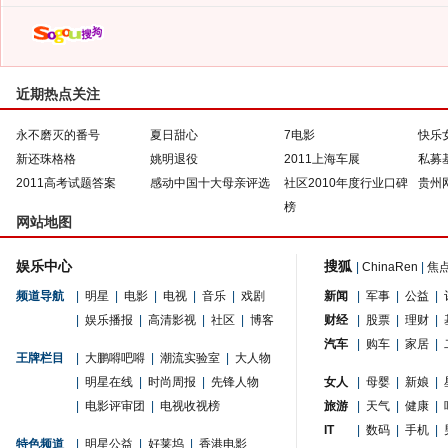
近期热点关注
永不磨灭的番号
夏日甜心
7电影
快乐
新还珠格格
姚明退役
2011上海车展
私募
2011高考试题答案
感动中国十大母亲评选
社区2010年度行业口碑
贵州
榜
网站地图
娱乐中心
搜狐
|
ChinaRen
|
焦
频道导航
|
明星
|
电影
|
电视
|
音乐
|
戏剧
新闻
|
军事
|
公益
|
|
娱乐播报
|
高清影视
|
社区
|
博客
财经
|
股票
|
理财
|
汽车
|
购车
|
家居
|
王牌栏目
|
大鹏嘚吧嘚
|
潮流实验室
|
大人物
|
明星在线
|
时尚周报
|
先锋人物
女人
|
母婴
|
新娘
|
|
电影评审团
|
电视收视榜
旅游
|
天气
|
健康
|
IT
|
数码
|
手机
|
特色频道
|
明星公益
|
好莱坞
|
香港电影