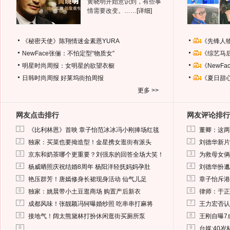
黄晓明开始意识到，有些事
情需要改变。……
[详细]
《秘密天使》陈翔情迷金素恩YURA
《先锋人
NewFace张俪：不怕定型“物质女”
《综艺马
明星时尚周报：女明星的欲望衣橱
《NewF
日韩时尚周报
好莱坞街拍周报
《夏日甜
更多 >>
网友点击排行
网友评论排行
1
1
《比利林恩》首映 章子怡范冰冰冯小刚捧场红毯
董卿：这两
2
2
独家：买菜也要拗造型！金星携女逛街有派头
刘德华新片
3
3
京东和奶茶哪个更重要？刘强东的回答全场大笑！
为救母女俩
4
4
杨威晒照庆祝结婚8周年 杨阳洋轻抚妈妈孕肚
刘德华扮邋
5
5
艳压群芳！唐嫣修身长裙现身活动 仙气儿足
章子怡斥港
6
6
独家：姚晨带小土豆逛商场 购置产后新衣
律师：于正
7
7
成都风味！张靓颖冯轲曝婚纱照 吃串串打麻将
王力宏否认
8
8
接地气！阔太熊黛林打扮休闲逛街买厕所泵
王刚自曝7
9
9
台媒:40