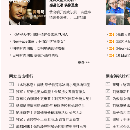
先锋人物黄晓明：
感谢低潮 偶像重生
黄晓明开始意识到，有些事
情需要改变。……
[详细]
《秘密天使》陈翔情迷金素恩YURA
《先锋人
NewFace张俪：不怕定型“物质女”
《综艺马
明星时尚周报：女明星的欲望衣橱
《NewF
日韩时尚周报
好莱坞街拍周报
《夏日甜
更多 >>
网友点击排行
网友评论排行
1
1
《比利林恩》首映 章子怡范冰冰冯小刚捧场红毯
董卿：这两
2
2
独家：买菜也要拗造型！金星携女逛街有派头
刘德华新片
3
3
京东和奶茶哪个更重要？刘强东的回答全场大笑！
为救母女俩
4
4
杨威晒照庆祝结婚8周年 杨阳洋轻抚妈妈孕肚
刘德华扮邋
5
5
艳压群芳！唐嫣修身长裙现身活动 仙气儿足
章子怡斥港
6
6
独家：姚晨带小土豆逛商场 购置产后新衣
律师：于正
7
7
成都风味！张靓颖冯轲曝婚纱照 吃串串打麻将
王力宏否认