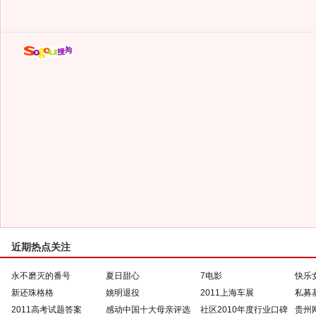
近期热点关注
永不磨灭的番号
夏日甜心
7电影
快乐
新还珠格格
姚明退役
2011上海车展
私募
2011高考试题答案
感动中国十大母亲评选
社区2010年度行业口碑
贵州