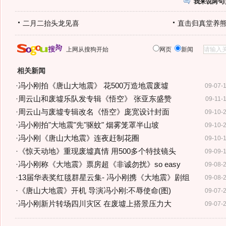
我来说两句
(
二月二抬头龙见喜
直击归真堂养
上网从搜狗开始
网页
新闻
相关新闻
·
冯小刚拍《唐山大地震》 花500万造地震废墟
09-07-
·
周云山和废墟乐队发专辑《悟空》 张亚东盛赞
09-11-
·
周云山与废墟专辑改名《悟空》庞宽设计封面
09-10-
·
冯小刚拍"大地震"先"驱蚊" 烟雾笼罩半山坡
09-10-
·
冯小刚《唐山大地震》连夜赶制花圈
09-10-
·
《惊天动地》重现废墟真情 用500多个特技镜头
09-09-
·
冯小刚称《大地震》票房超《非诚勿扰》so easy
09-08-
·
13届华表奖红毯群星云集- 冯小刚携《大地震》剧组
09-08-
·
《唐山大地震》开机 导演冯小刚:不辱使命(图)
09-07-
·
冯小刚新片转场四川灾区 在废墟上搭景压力大
09-07-