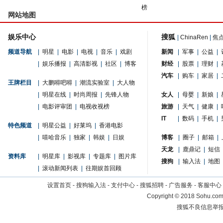
榜
网站地图
娱乐中心
搜狐
|
ChinaRen
|
焦
频道导航
|
明星
|
电影
|
电视
|
音乐
|
戏剧
新闻
|
军事
|
公益
|
|
娱乐播报
|
高清影视
|
社区
|
博客
财经
|
股票
|
理财
|
汽车
|
购车
|
家居
|
王牌栏目
|
大鹏嘚吧嘚
|
潮流实验室
|
大人物
|
明星在线
|
时尚周报
|
先锋人物
女人
|
母婴
|
新娘
|
|
电影评审团
|
电视收视榜
旅游
|
天气
|
健康
|
IT
|
数码
|
手机
|
特色频道
|
明星公益
|
好莱坞
|
香港电影
|
嘻哈音乐
|
独家
|
韩娱
|
日娱
博客
|
圈子
|
邮箱
|
天龙
|
鹿鼎记
|
短信
资料库
|
明星库
|
影视库
|
专题库
|
图片库
搜狗
|
输入法
|
地图
|
滚动新闻列表
|
往期娱首回顾
设置首页
-
搜狗输入法
-
支付中心
-
搜狐招聘
-
广告服务
-
客服中心
Copyright
©
2018 Sohu.com 
搜狐不良信息举