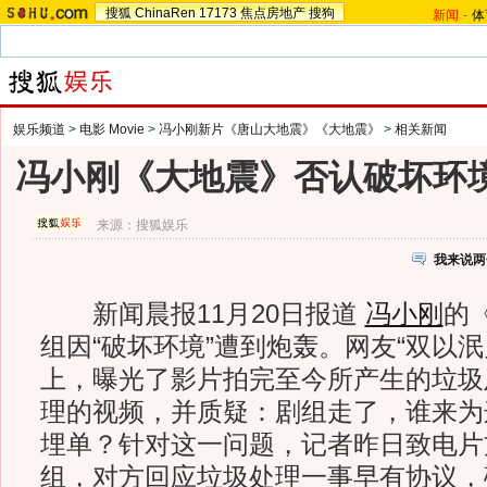
搜狐
ChinaRen
17173
焦点房地产
搜狗
新闻
-
体
娱乐频道
>
电影 Movie
>
冯小刚新片《唐山大地震》《大地震》
>
相关新闻
冯小刚《大地震》否认破坏环境
来源：
搜狐娱乐
我来说两
新闻晨报11月20日报道
冯小刚
的
组因“破坏环境”遭到炮轰。网友“双以泯
上，曝光了影片拍完至今所产生的垃圾
理的视频，并质疑：剧组走了，谁来为这
埋单？针对这一问题，记者昨日致电片
组，对方回应垃圾处理一事早有协议，