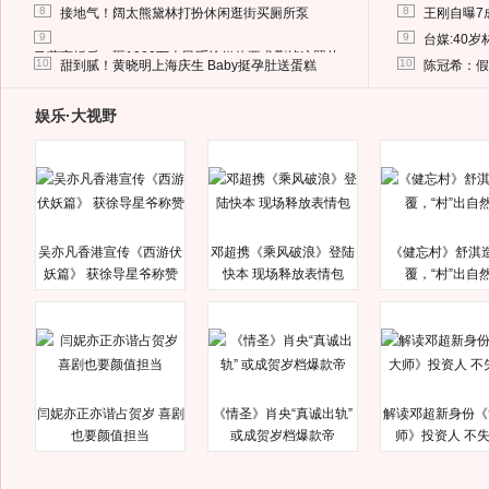
8
8
接地气！阔太熊黛林打扮休闲逛街买厕所泵
王刚自曝7
9
9
台媒:40
马蓉离婚后，砸1000万人民币给媒体要求删掉这照片
10
10
甜到腻！黄晓明上海庆生 Baby挺孕肚送蛋糕
陈冠希：假
娱乐·大视野
吴亦凡香港宣传《西游伏
邓超携《乘风破浪》登陆
《健忘村》舒淇
妖篇》 获徐导星爷称赞
快本 现场释放表情包
覆，“村”出自
闫妮亦正亦谐占贺岁 喜剧
《情圣》肖央“真诚出轨”
解读邓超新身份《
也要颜值担当
或成贺岁档爆款帝
师》投资人 不