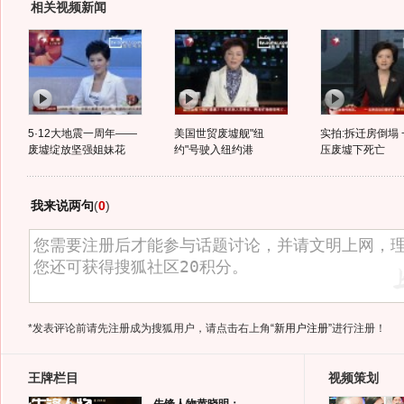
相关视频新闻
5·12大地震一周年——
美国世贸废墟舰"纽
实拍:拆迁房倒塌
废墟绽放坚强姐妹花
约"号驶入纽约港
压废墟下死亡
我来说两句
(
0
)
*发表评论前请先注册成为搜狐用户，请点击右上角
“新用户注册”
进行注册！
王牌栏目
视频策划