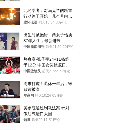
北约学者：对乌克兰的斩首
行动终于开始，几个月内乌
将投降
虚怀论语
前天15:34
38评论
出生时被抱错，两女子错换
37年人生，最新进展
中国新闻周刊
前天21:50
20评论
热身赛-张子宇24+11杨舒
予12分 中国女篮擒尼日利
亚
中国篮镜头
前天21:22
71评论
周末打虎！退休一年后，宋
致远被查
华商网
昨天10:24
65评论
美参院通过制裁法案 针对
俄油气进口大国
知世
昨天09:17
51评论