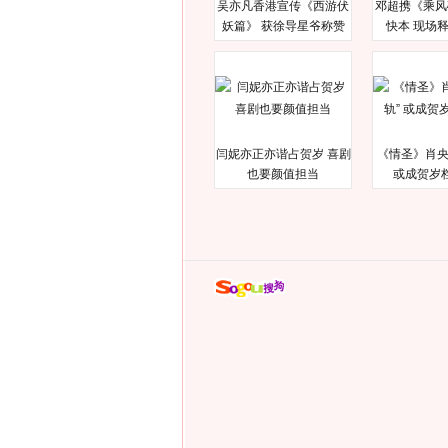
吴亦凡香港宣传《西游伏
邓超携《乘风
妖篇》 获徐导星爷称赞
快本 现场
闫妮亦正亦谐占贺岁 喜剧
《情圣》肖央
也要颜值担当
或成贺岁