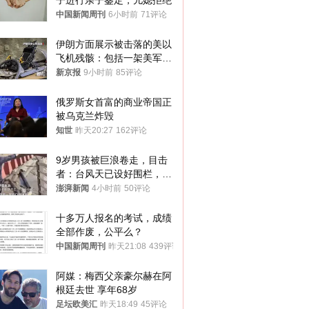
子进行亲子鉴定，儿媳拒绝
中国新闻周刊
6小时前
71评论
伊朗方面展示被击落的美以
飞机残骸：包括一架美军F-
15战斗机残骸以及多架无人
新京报
9小时前
85评论
机等
俄罗斯女首富的商业帝国正
被乌克兰炸毁
知世
昨天20:27
162评论
9岁男孩被巨浪卷走，目击
者：台风天已设好围栏，一
家四口翻入时保安曾喊话劝
澎湃新闻
4小时前
50评论
阻
十多万人报名的考试，成绩
全部作废，公平么？
中国新闻周刊
昨天21:08
439评论
阿媒：梅西父亲豪尔赫在阿
根廷去世 享年68岁
足坛欧美汇
昨天18:49
45评论