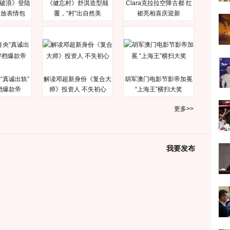
破浪》登陆
《健忘村》舒淇造型颠
Clara克拉拉空降古都 红
释放表情包
覆，“村”出自然美
裙亮相喜庆迎新
“真诚出轨”
解读邓超新身份《复合大
胡军澳门电影节影帝加冕
档爆款帝
师》投资人 不失初心
“上海王”横扫大奖
更多>>
我要发布