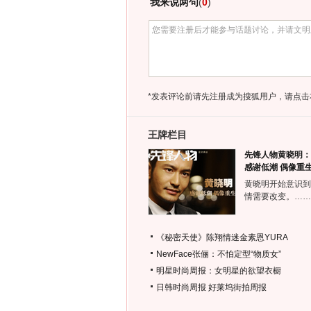
我来说两句
(
0
)
*发表评论前请先注册成为搜狐用户，请点击
王牌栏目
先锋人物黄晓明：
感谢低潮 偶像重
黄晓明开始意识到
情需要改变。……
《秘密天使》陈翔情迷金素恩YURA
NewFace张俪：不怕定型“物质女”
明星时尚周报：女明星的欲望衣橱
日韩时尚周报
好莱坞街拍周报