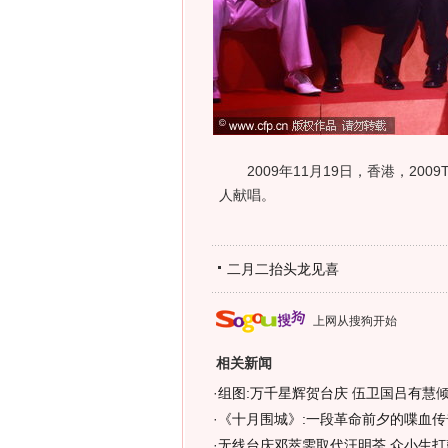
2009年11月19日，香港，200
人献唱。
二月二抬头龙见喜
上网从搜狗开始
相关新闻
·
组图:万千星辉贺台庆 伍卫国吕有慧
·
《十月围城》:一段革命前夕的喋血传
·
无线台庆邓萃雯取代汪明荃 众小生打