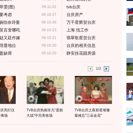
雯(图)
tvb台庆
09-11-02
要考虑
台庆房产
09-10-27
惧杨怡佘诗曼
万千星辉贺台庆
09-10-26
笑言变哪吒
上海 找工作
09-10-23
赵又廷作嫁
翡翠歌星贺台庆
09-10-21
陪显地位
台庆的相关信息
09-10-20
盈缺席
静安挂花园房源
09-10-20
1/3
台庆亮灯仪
TVB台庆热闹非凡"蛋糕
TVB台庆之夜群星璀璨
齐捧场
大战"中完美收场
最难忘"三朵金花"