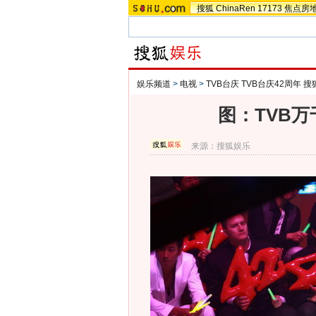
搜狐
ChinaRen
17173
焦点房
娱乐频道
>
电视
>
TVB台庆 TVB台庆42周年 
图：TVB
来源：
搜狐娱乐