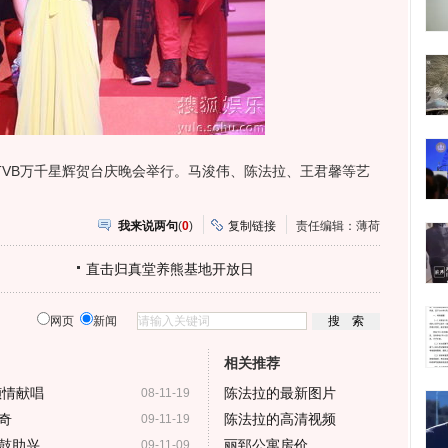
9TVB万千星辉贺台庆晚会举行。马浚伟、陈法拉、王君馨等艺
我来说两句
(
0
)
复制链接
责任编辑：薄荷
直击归真堂养熊基地开放日
网页
新闻
相关推荐
倾情献唱
陈法拉的最新图片
08-11-19
奇
陈法拉的高清视频
09-11-19
鼓助兴
丽郅公寓房价
09-11-09