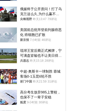
俄媒终于公开质问！打了乌
克兰这么久,为什么赢不了?
答案令人沉默
尖锋视野
昨天13:47
79评论
美国前总统拜登前列腺癌恶
化 癌细胞已扩散
新京报
7小时前
46评论
琉球王室后裔正式摊牌，宁
可满盘皆输也不让美日得
逞，中国成关键
兵器志
昨天15:18
28评论
中超-奥斯卡一球制胜 蓉城
客场0-1玉昆6轮不胜
射门中国
昨天21:59
31评论
高分考生放弃985上警校，
也保不了一辈子安稳
狐度
9小时前
30评论