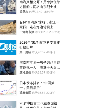
南海真相公开！用命挡住菲
方撞船，两名山东烈士被授
武警最高荣誉
兵器志
昨天13:49
155评论
台风“白海豚”来临，浙江一
家四口走在海边堤坝上，其
中9岁男孩被巨浪卷入海
三湘都市报
昨天16:32
290评论
中，搜救仍在进行
2026年“未录满”本科专业排
行榜出炉
第一财经
昨天20:59
46评论
河南西平县一男子因邻里琐
事刺死一人，潜逃十天后在
十多公里外一片玉米地里落
潇湘晨报
昨天19:57
80评论
网
日本发布排名：“中国第
一，美日居后”
观察者网
昨天15:53
22评论
20岁中国富二代在泰国被