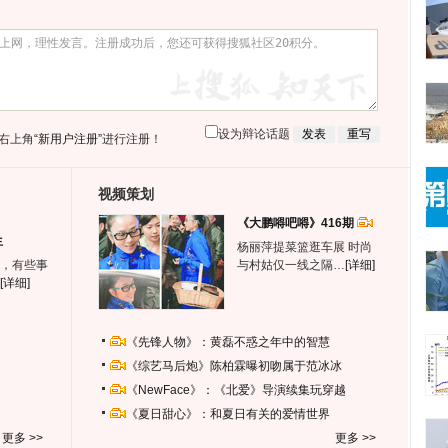
设为辩论话题
右上角
“新用户注册”
进行注册！
视频策划
《大鹏嘚吧嘚》416期
生
杨丽萍提菜篮逛车展 时尚
，有些事
与村姑仅一线之隔…
[详细]
[详细]
《先锋人物》：黄磊不惑之年中的智慧
《综艺马后炮》陈柏霖曝初吻属于范冰冰
《NewFace》：《北爱》导演续集玩穿越
《夏日甜心》：和夏日有关的爱情世界
更多 >>
更多 >>