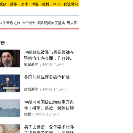
视频
-
播客
-
邮件
-
博客
-
微博
-
BBS
-
我说两句
红牛音乐之旅
金立特约搜狐视频年度盛典
男人帮
评榜
伊朗总统被曝与最高领袖在
昏暗汽车内会面，几分钟里
只能靠声音交谈难辨真假
极目新闻
3小时前
45评论
美国前总统拜登癌症扩散
封面新闻
9小时前
145评论
伊朗向美国提出海峡重开条
件：撤军、赔款、解除封锁
知世
8小时前
124评论
男子去世后，父母要求对孙