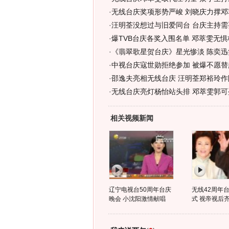
·
无线台庆奖项形势严峻 刘晓庆力撑邓萃
·
汪明荃没想过与旧爱同台 台庆主持需
·
爆TVB台庆各奖入围名单 邓萃雯无
·
《翡翠歌星贺台庆》星光惨淡 陈奕迅
·
中视台庆寇世勋拒绝参加 被爆不愿替
·
邵逸夫亮相无线台庆 汪明荃郑裕玲作
·
无线台庆亮灯杨怡站头排 邓萃雯郭可
相关视频新闻
辽宁电视台50周年台庆
无线42周年
晚会 小沈阳激情献唱
式 视帝视后