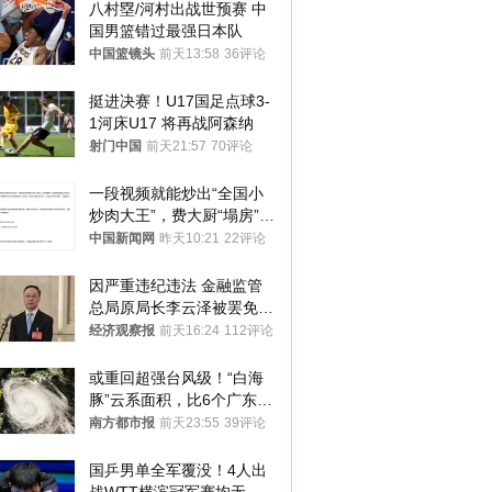
八村塁/河村出战世预赛 中
国男篮错过最强日本队
中国篮镜头
前天13:58
36评论
挺进决赛！U17国足点球3-
1河床U17 将再战阿森纳
射门中国
前天21:57
70评论
一段视频就能炒出“全国小
炒肉大王”，费大厨“塌房”了
吗？
中国新闻网
昨天10:21
22评论
因严重违纪违法 金融监管
总局原局长李云泽被罢免全
国人大代表
经济观察报
前天16:24
112评论
或重回超强台风级！“白海
豚”云系面积，比6个广东还
大！深圳官方：注意这件事
南方都市报
前天23:55
39评论
国乒男单全军覆没！4人出