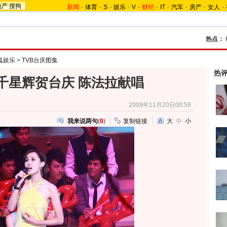
地产
搜狗
新闻
-
体育
-
S
-
娱乐
-
V
-
财经
-
IT
-
汽车
-
房产
-
女人
-
热点：
搜狐娱乐
>
TVB台庆图集
热
万千星辉贺台庆 陈法拉献唱
2009年11月20日00:59
我来说两句
(
0
)
复制链接
大
中
小