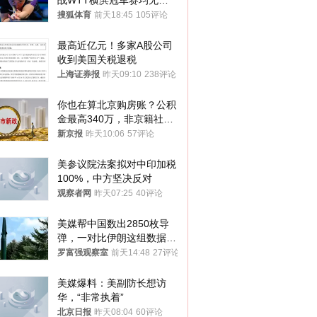
战WTT横滨冠军赛均无缘
八强
搜狐体育
前天18:45
105评论
最高近亿元！多家A股公司
收到美国关税退税
上海证券报
昨天09:10
238评论
你也在算北京购房账？公积
金最高340万，非京籍社保
1年
新京报
昨天10:06
57评论
美参议院法案拟对中印加税
100%，中方坚决反对
观察者网
昨天07:25
40评论
美媒帮中国数出2850枚导
弹，一对比伊朗这组数据，
发现出大事了
罗富强观察室
前天14:48
27评论
美媒爆料：美副防长想访
华，“非常执着”
北京日报
昨天08:04
60评论