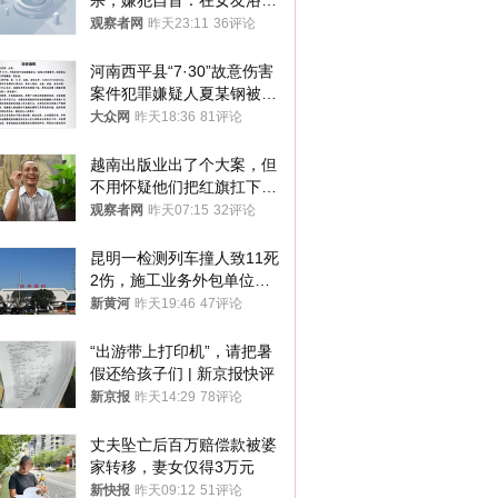
杀，嫌犯自首：在女友浴室
看到他
观察者网
昨天23:11
36评论
河南西平县“7·30”故意伤害
案件犯罪嫌疑人夏某钢被抓
获
大众网
昨天18:36
81评论
越南出版业出了个大案，但
不用怀疑他们把红旗扛下去
的决心
观察者网
昨天07:15
32评论
昆明一检测列车撞人致11死
2伤，施工业务外包单位被
罚1.5万元，国铁昆明局被
新黄河
昨天19:46
47评论
罚300万元
“出游带上打印机”，请把暑
假还给孩子们 | 新京报快评
新京报
昨天14:29
78评论
丈夫坠亡后百万赔偿款被婆
家转移，妻女仅得3万元
新快报
昨天09:12
51评论