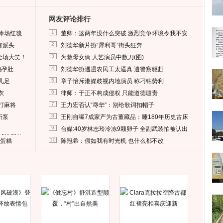
网友评论排行
1
捧场红毯
董卿：这两年没什么突破 激烈竞争环境令我不安
2
有派头
刘德华新片扮“犀利哥”街头狂奔
3
全场大笑！
为救母女俩 人艺演员中数刀(图)
4
妈孕肚
刘德华扮邋遢农民工太逼真 遭警察驱赶
5
儿足
章子怡斥港媒歧视内地演员 称刁钻势利
6
衣
律师：于正不构成侵权 只能道德谴责
7
打麻将
王力宏否认“辱华”：别给歌词扣帽子
8
所泵
王刚自曝7成家产为古董藏品：睡180年历史古床
9
台媒:40岁林志玲冷冻9颗卵子 全副武装怕被认出
删掉这照片
10
送蛋糕
陈冠希：假如我有时光机 也什么都不改