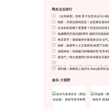
网友点击排行
1
《比利林恩》首映 章子怡范冰冰冯小刚
2
独家：买菜也要拗造型！金星携女逛街
3
京东和奶茶哪个更重要？刘强东的回答
4
杨威晒照庆祝结婚8周年 杨阳洋轻抚妈
5
艳压群芳！唐嫣修身长裙现身活动 仙气
6
独家：姚晨带小土豆逛商场 购置产后新
7
成都风味！张靓颖冯轲曝婚纱照 吃串串
8
接地气！阔太熊黛林打扮休闲逛街买厕
9
马蓉离婚后，砸1000万人民币给媒体要求
10
甜到腻！黄晓明上海庆生 Baby挺孕肚
娱乐·大视野