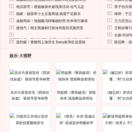
5
5
艳压群芳！唐嫣修身长裙现身活动 仙气儿足
章子怡斥港
6
6
独家：姚晨带小土豆逛商场 购置产后新衣
律师：于正
7
7
成都风味！张靓颖冯轲曝婚纱照 吃串串打麻将
王力宏否认
8
8
接地气！阔太熊黛林打扮休闲逛街买厕所泵
王刚自曝7
9
9
台媒:40
马蓉离婚后，砸1000万人民币给媒体要求删掉这照片
10
10
甜到腻！黄晓明上海庆生 Baby挺孕肚送蛋糕
陈冠希：假
娱乐·大视野
吴亦凡香港宣传《西游伏
邓超携《乘风破浪》登陆
《健忘村》舒淇
妖篇》 获徐导星爷称赞
快本 现场释放表情包
覆，“村”出自