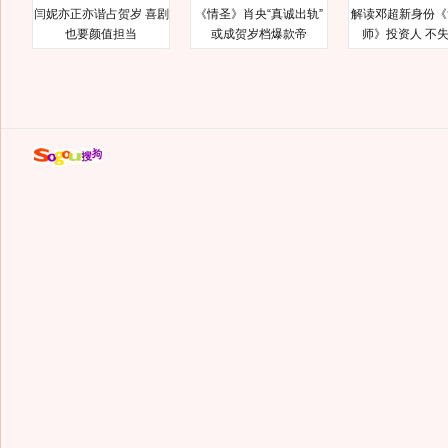
闫妮亦正亦谐占贺岁 喜剧
《情圣》肖央“真诚出轨”
解读邓超新身份《
也要颜值担当
或成贺岁档爆款帝
师》投资人 不