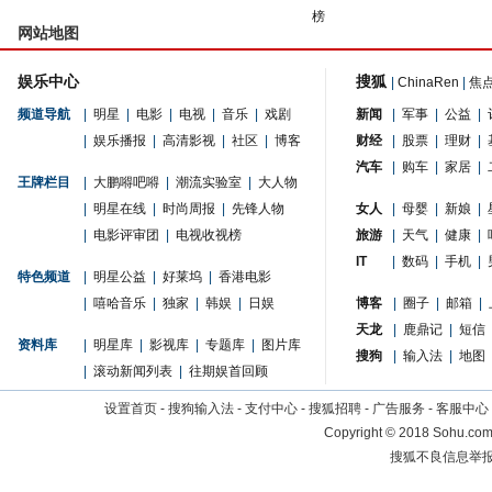
榜
网站地图
娱乐中心
搜狐
|
ChinaRen
|
焦
频道导航
|
明星
|
电影
|
电视
|
音乐
|
戏剧
新闻
|
军事
|
公益
|
|
娱乐播报
|
高清影视
|
社区
|
博客
财经
|
股票
|
理财
|
汽车
|
购车
|
家居
|
王牌栏目
|
大鹏嘚吧嘚
|
潮流实验室
|
大人物
|
明星在线
|
时尚周报
|
先锋人物
女人
|
母婴
|
新娘
|
|
电影评审团
|
电视收视榜
旅游
|
天气
|
健康
|
IT
|
数码
|
手机
|
特色频道
|
明星公益
|
好莱坞
|
香港电影
|
嘻哈音乐
|
独家
|
韩娱
|
日娱
博客
|
圈子
|
邮箱
|
天龙
|
鹿鼎记
|
短信
资料库
|
明星库
|
影视库
|
专题库
|
图片库
搜狗
|
输入法
|
地图
|
滚动新闻列表
|
往期娱首回顾
设置首页
-
搜狗输入法
-
支付中心
-
搜狐招聘
-
广告服务
-
客服中心
Copyright
©
2018 Sohu.com 
搜狐不良信息举