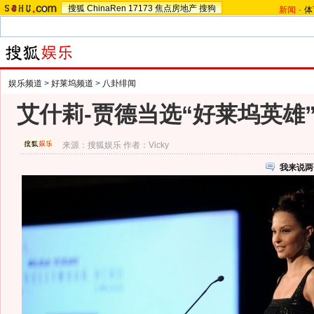
搜狐
ChinaRen
17173
焦点房地产
搜狗
新闻
-
体
娱乐频道
>
好莱坞频道
>
八卦绯闻
艾什莉-贾德当选“好莱坞英雄
来源：
搜狐娱乐
作者：Vicky
我来说两