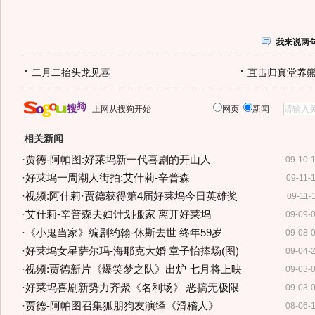
我来说两
二月二抬头龙见喜
直击归真堂养
上网从搜狗开始
网页
新闻
相关新闻
·
贾德-阿帕图:好莱坞新一代喜剧的开山人
09-10-
·
好莱坞一周潮人街拍:艾什莉-辛普森
09-11-
·
视频:阿什莉·贾德获得第4届好莱坞今日英雄奖
09-11-
·
艾什莉-辛普森夫妇计划搬家 离开好莱坞
09-09-
·
《小鬼当家》编剧约翰-休斯去世 终年59岁
09-08-
·
好莱坞女星萨尔玛-海耶克大婚 章子怡捧场(图)
09-04-
·
视频:贾德新片《爆笑梦之队》出炉 七月将上映
09-03-
·
好莱坞喜剧新势力齐聚《名利场》 恶搞无极限
09-03-
·
贾德-阿帕图召集狐朋狗友演绎《滑稽人》
08-06-