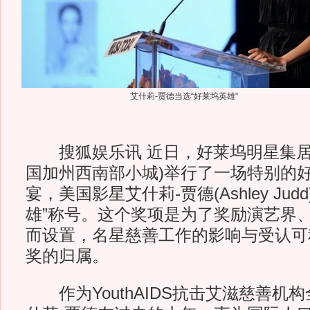
艾什莉-贾德当选“好莱坞英雄”
搜狐娱乐讯 近日，好莱坞明星集居
国加州西南部小城)举行了一场特别的
宴，美国影星艾什莉-贾德(Ashley Jud
雄”称号。这个奖项是为了奖励演艺界
而设置，名星慈善工作的影响与受认可
奖的归属。
作为YouthAIDS抗击艾滋慈善机