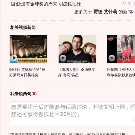
·
组图:没有金球奖的周末 明星也忙碌
08-01-
更多关于
贾德 艾什莉
的新闻>
相关视频新闻
阿什莉·贾德获得第4届
《滑稽人物》 桑德勒变
阿帕图《滑稽人》
好莱坞今日英雄奖
身"有病"笑星
利尔喜剧影展首
我来说两句
(
0
)
*发表评论前请先注册成为搜狐用户，请点击右上角
“新用户注册”
进行注册！