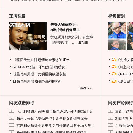
王牌栏目
视频策划
先锋人物黄晓明：
感谢低潮 偶像重生
黄晓明开始意识到，有些事
情需要改变。……
[详细]
《秘密天使》陈翔情迷金素恩YURA
《先锋人
NewFace张俪：不怕定型“物质女”
《综艺马
明星时尚周报：女明星的欲望衣橱
《NewF
日韩时尚周报
好莱坞街拍周报
《夏日甜
更多 >>
网友点击排行
网友评论排行
1
1
《比利林恩》首映 章子怡范冰冰冯小刚捧场红毯
董卿：这两
2
2
独家：买菜也要拗造型！金星携女逛街有派头
刘德华新片
3
3
京东和奶茶哪个更重要？刘强东的回答全场大笑！
为救母女俩
4
4
杨威晒照庆祝结婚8周年 杨阳洋轻抚妈妈孕肚
刘德华扮邋