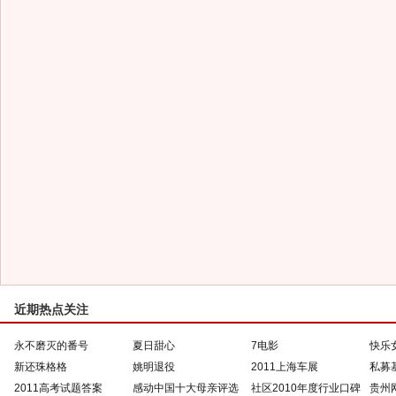
近期热点关注
永不磨灭的番号
夏日甜心
7电影
快乐
新还珠格格
姚明退役
2011上海车展
私募
2011高考试题答案
感动中国十大母亲评选
社区2010年度行业口碑
贵州