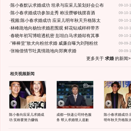
·
陈小春默认求婚成功 坦承与应采儿策划好会公布
09-10-
·
陈小春求婚成功参加走秀 称没攒够钱摆喜酒
09-10-
·
视频:陈小春求婚成功 应采儿明年秋天升格陈太
09-10-
·
林峰跪地向杨怡求婚惹围观 鲜花钻戒样样带齐
09-10-
·
春晓年初写博暗透机密 彭坦白马求婚却有其事
09-10-
·
"棒棒堂"敖犬向粉丝求婚 威廉自曝为刘翔粉丝
09-09-
·
张翰借情节吐真情跪地向郑爽求婚
09-09-
更多关于
求婚
的新闻>
相关视频新闻
陈小春向应采儿求婚成
成都一快递公司特色服
陈小春求婚成功 
功 笑称要努力赚钱
务 帮人求婚替人道歉
明年秋天升格陈