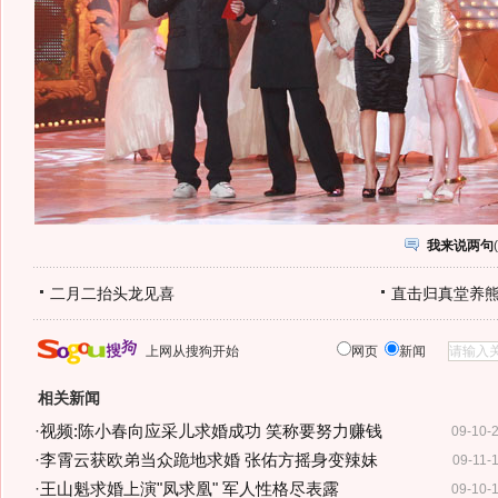
我来说两句
(
二月二抬头龙见喜
直击归真堂养
上网从搜狗开始
网页
新闻
相关新闻
·
视频:陈小春向应采儿求婚成功 笑称要努力赚钱
09-10-
·
李霄云获欧弟当众跪地求婚 张佑方摇身变辣妹
09-11-
·
王山魁求婚上演"凤求凰" 军人性格尽表露
09-10-