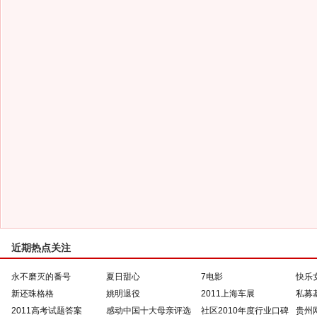
近期热点关注
永不磨灭的番号
夏日甜心
7电影
快乐
新还珠格格
姚明退役
2011上海车展
私募
2011高考试题答案
感动中国十大母亲评选
社区2010年度行业口碑
贵州