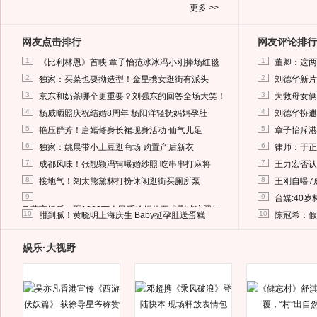
更多 >>
网友点击排行
网友评论排行
1
1
《比利林恩》首映 章子怡范冰冰冯小刚捧场红毯
董卿：这两
2
2
独家：买菜也要拗造型！金星携女逛街有派头
刘德华新片
3
3
京东和奶茶哪个更重要？刘强东的回答全场大笑！
为救母女俩
4
4
杨威晒照庆祝结婚8周年 杨阳洋轻抚妈妈孕肚
刘德华扮邋
5
5
艳压群芳！唐嫣修身长裙现身活动 仙气儿足
章子怡斥港
6
6
独家：姚晨带小土豆逛商场 购置产后新衣
律师：于正
7
7
成都风味！张靓颖冯轲曝婚纱照 吃串串打麻将
王力宏否认
8
8
接地气！阔太熊黛林打扮休闲逛街买厕所泵
王刚自曝7
9
9
台媒:40
马蓉离婚后，砸1000万人民币给媒体要求删掉这照片
10
10
甜到腻！黄晓明上海庆生 Baby挺孕肚送蛋糕
陈冠希：假
娱乐·大视野