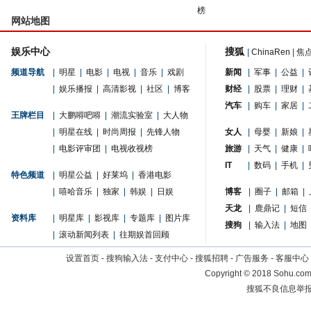
榜
网站地图
娱乐中心
搜狐
|
ChinaRen
|
焦
频道导航
|
明星
|
电影
|
电视
|
音乐
|
戏剧
新闻
|
军事
|
公益
|
|
娱乐播报
|
高清影视
|
社区
|
博客
财经
|
股票
|
理财
|
汽车
|
购车
|
家居
|
王牌栏目
|
大鹏嘚吧嘚
|
潮流实验室
|
大人物
|
明星在线
|
时尚周报
|
先锋人物
女人
|
母婴
|
新娘
|
|
电影评审团
|
电视收视榜
旅游
|
天气
|
健康
|
IT
|
数码
|
手机
|
特色频道
|
明星公益
|
好莱坞
|
香港电影
|
嘻哈音乐
|
独家
|
韩娱
|
日娱
博客
|
圈子
|
邮箱
|
天龙
|
鹿鼎记
|
短信
资料库
|
明星库
|
影视库
|
专题库
|
图片库
搜狗
|
输入法
|
地图
|
滚动新闻列表
|
往期娱首回顾
设置首页
-
搜狗输入法
-
支付中心
-
搜狐招聘
-
广告服务
-
客服中心
Copyright
©
2018 Sohu.com 
搜狐不良信息举