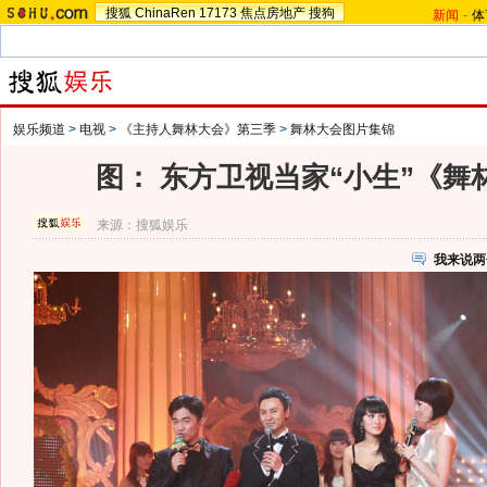
搜狐
ChinaRen
17173
焦点房地产
搜狗
新闻
-
体
娱乐频道
>
电视
>
《主持人舞林大会》第三季
>
舞林大会图片集锦
图： 东方卫视当家“小生”《舞
来源：
搜狐娱乐
我来说两