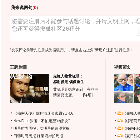
我来说两句
(
0
)
*发表评论前请先注册成为搜狐用户，请点击右上角
“新用户注册”
进行注册！
王牌栏目
视频策划
先锋人物黄晓明：
感谢低潮 偶像重生
黄晓明开始意识到，有些事
情需要改变。……
[详细]
《秘密天使》陈翔情迷金素恩YURA
《先锋人
NewFace张俪：不怕定型“物质女”
《综艺马
明星时尚周报：女明星的欲望衣橱
《NewF
日韩时尚周报
好莱坞街拍周报
《夏日甜