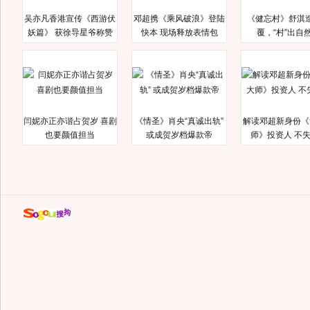
吴亦凡香港宣传《西游伏
邓超携《乘风破浪》登陆
《健忘村》舒淇
妖篇》 获徐导星爷称赞
快本 现场释放表情包
覆，“村”出自
闫妮亦正亦谐占贺岁 喜剧
《情圣》肖央“真诚出轨”
解读邓超新身份《
也要颜值担当
或成贺岁档爆款帝
师》投资人 不