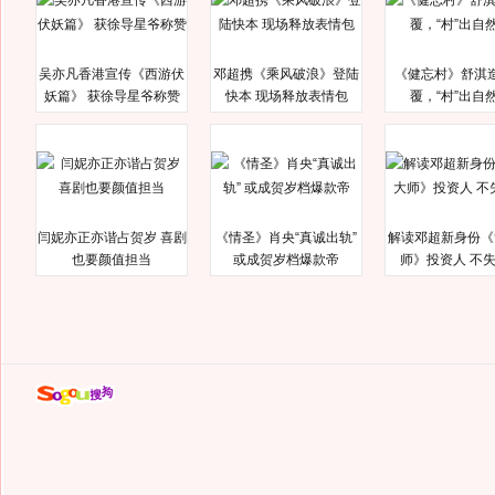
吴亦凡香港宣传《西游伏
邓超携《乘风破浪》登陆
《健忘村》舒淇
妖篇》 获徐导星爷称赞
快本 现场释放表情包
覆，“村”出自
闫妮亦正亦谐占贺岁 喜剧
《情圣》肖央“真诚出轨”
解读邓超新身份《
也要颜值担当
或成贺岁档爆款帝
师》投资人 不