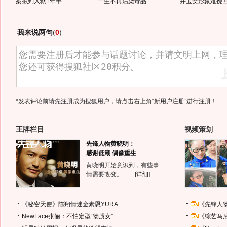
案拟判入狱1年半
一生不再沾染毒品
井玉女形象难挽
我来说两句
(
0
)
*发表评论前请先注册成为搜狐用户，请点击右上角
“新用户注册”
进行注册！
王牌栏目
视频策划
先锋人物黄晓明：
感谢低潮 偶像重生
黄晓明开始意识到，有些事
情需要改变。……
[详细]
《秘密天使》陈翔情迷金素恩YURA
《先锋人
NewFace张俪：不怕定型“物质女”
《综艺马