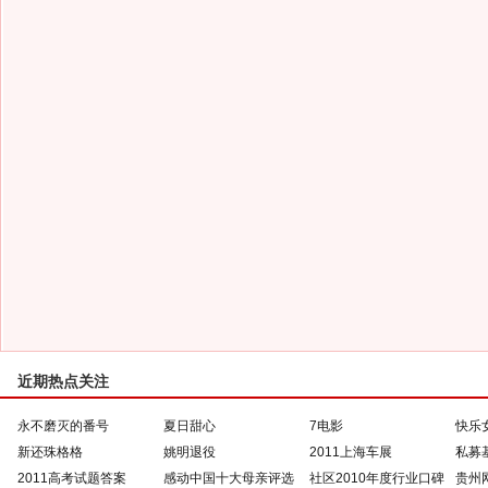
近期热点关注
永不磨灭的番号
夏日甜心
7电影
快乐
新还珠格格
姚明退役
2011上海车展
私募
2011高考试题答案
感动中国十大母亲评选
社区2010年度行业口碑
贵州