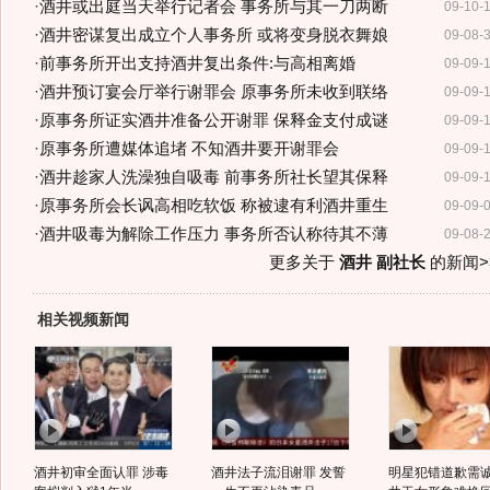
·
酒井或出庭当天举行记者会 事务所与其一刀两断
09-10-
·
酒井密谋复出成立个人事务所 或将变身脱衣舞娘
09-08-
·
前事务所开出支持酒井复出条件:与高相离婚
09-09-
·
酒井预订宴会厅举行谢罪会 原事务所未收到联络
09-09-
·
原事务所证实酒井准备公开谢罪 保释金支付成谜
09-09-
·
原事务所遭媒体追堵 不知酒井要开谢罪会
09-09-
·
酒井趁家人洗澡独自吸毒 前事务所社长望其保释
09-09-
·
原事务所会长讽高相吃软饭 称被逮有利酒井重生
09-09-
·
酒井吸毒为解除工作压力 事务所否认称待其不薄
09-08-
更多关于
酒井 副社长
的新闻>
相关视频新闻
酒井初审全面认罪 涉毒
酒井法子流泪谢罪 发誓
明星犯错道歉需诚