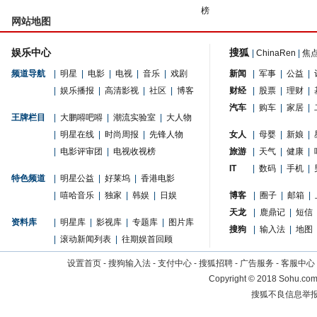
榜
网站地图
娱乐中心
搜狐
|
ChinaRen
|
焦
频道导航
|
明星
|
电影
|
电视
|
音乐
|
戏剧
新闻
|
军事
|
公益
|
|
娱乐播报
|
高清影视
|
社区
|
博客
财经
|
股票
|
理财
|
汽车
|
购车
|
家居
|
王牌栏目
|
大鹏嘚吧嘚
|
潮流实验室
|
大人物
|
明星在线
|
时尚周报
|
先锋人物
女人
|
母婴
|
新娘
|
|
电影评审团
|
电视收视榜
旅游
|
天气
|
健康
|
IT
|
数码
|
手机
|
特色频道
|
明星公益
|
好莱坞
|
香港电影
|
嘻哈音乐
|
独家
|
韩娱
|
日娱
博客
|
圈子
|
邮箱
|
天龙
|
鹿鼎记
|
短信
资料库
|
明星库
|
影视库
|
专题库
|
图片库
搜狗
|
输入法
|
地图
|
滚动新闻列表
|
往期娱首回顾
设置首页
-
搜狗输入法
-
支付中心
-
搜狐招聘
-
广告服务
-
客服中心
Copyright
©
2018 Sohu.com 
搜狐不良信息举