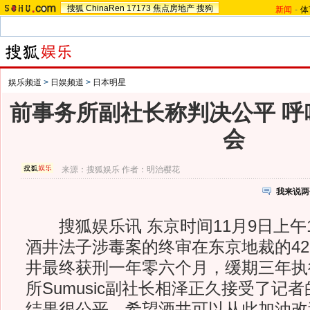
搜狐
ChinaRen
17173
焦点房地产
搜狗
新闻
-
体
娱乐频道
>
日娱频道
>
日本明星
前事务所副社长称判决公平 呼
会
来源：
搜狐娱乐
作者：明治樱花
我来说两
搜狐娱乐讯 东京时间11月9日上午
酒井法子涉毒案的终审在东京地裁的42
井最终获刑一年零六个月，缓期三年执
所Sumusic副社长相泽正久接受了记
结果很公平，希望酒井可以从此加油改