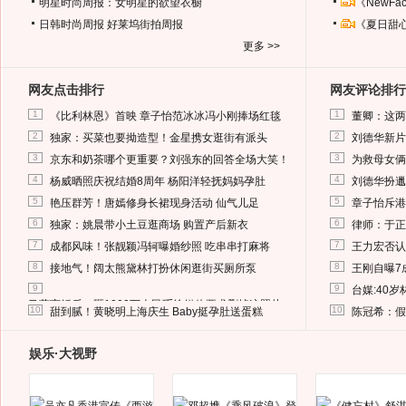
明星时尚周报：女明星的欲望衣橱
《NewF
日韩时尚周报
好莱坞街拍周报
《夏日甜
更多 >>
网友点击排行
网友评论排行
1
1
《比利林恩》首映 章子怡范冰冰冯小刚捧场红毯
董卿：这两
2
2
独家：买菜也要拗造型！金星携女逛街有派头
刘德华新片
3
3
京东和奶茶哪个更重要？刘强东的回答全场大笑！
为救母女俩
4
4
杨威晒照庆祝结婚8周年 杨阳洋轻抚妈妈孕肚
刘德华扮邋
5
5
艳压群芳！唐嫣修身长裙现身活动 仙气儿足
章子怡斥港
6
6
独家：姚晨带小土豆逛商场 购置产后新衣
律师：于正
7
7
成都风味！张靓颖冯轲曝婚纱照 吃串串打麻将
王力宏否认
8
8
接地气！阔太熊黛林打扮休闲逛街买厕所泵
王刚自曝7
9
9
台媒:40
马蓉离婚后，砸1000万人民币给媒体要求删掉这照片
10
10
甜到腻！黄晓明上海庆生 Baby挺孕肚送蛋糕
陈冠希：假
娱乐·大视野