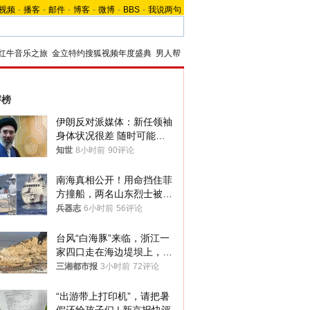
视频
-
播客
-
邮件
-
博客
-
微博
-
BBS
-
我说两句
红牛音乐之旅
金立特约搜狐视频年度盛典
男人帮
评榜
伊朗反对派媒体：新任领袖
身体状况很差 随时可能离
世
知世
8小时前
90评论
南海真相公开！用命挡住菲
方撞船，两名山东烈士被授
武警最高荣誉
兵器志
6小时前
56评论
台风“白海豚”来临，浙江一
家四口走在海边堤坝上，其
中9岁男孩被巨浪卷入海
三湘都市报
3小时前
72评论
中，搜救仍在进行
“出游带上打印机”，请把暑