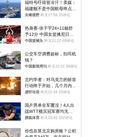
福特号吓得冒冷汗！美媒：
福建舰不是中国航母终点，
而是新起点！
尖锋视野
昨天17:59
25评论
热身赛-张子宇24+11杨舒
予12分 中国女篮擒尼日利
亚
中国篮镜头
昨天21:22
68评论
公交车空调费超标，扣司机
钱？
中国新闻周刊
昨天22:31
98评论
北约学者：对乌克兰的斩首
行动终于开始，几个月内乌
将投降
虚怀论语
昨天15:34
25评论
国乒男单全军覆没！4人出
战WTT横滨冠军赛均无缘
八强
搜狐体育
昨天18:45
102评论
你也在算北京购房账？公积