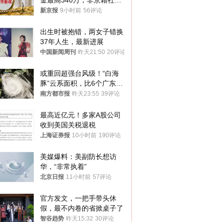
金最高340万，非京籍社保
1年
新京报
9小时前
56评论
出生时被抱错，两女子错换
37年人生，最新进展
中国新闻周刊
昨天21:50
20评论
或重回超强台风级！“白海
豚”云系面积，比6个广东还
大！深圳官方：注意这件事
南方都市报
昨天23:55
39评论
最高近亿元！多家A股公司
收到美国关税退税
上海证券报
10小时前
190评论
美媒爆料：美副防长想访
华，“非常执着”
北京日报
11小时前
57评论
官方发文，一把手带头休
假，最不内卷的省掀桌子了
智谷趋势
昨天15:32
30评论