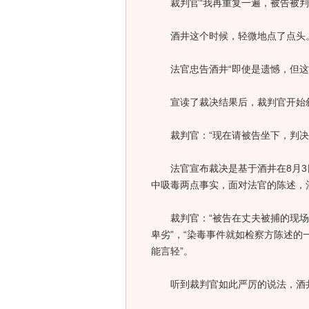
裁判官“我再重复一遍，被告被判以
酒井这个时候，轻微地点了点头
法官忠告酒井“即使是遗憾，但这毕竟
宣读了裁决结果后，裁判官开始叙
裁判官：“现在请被告坐下，判决
法官宣布裁决是基于酒井在8月3日南
中吸毒两点事实，面对法官的陈述，
裁判官：“被告在丈夫被捕的现场
卑劣”，“染毒事件就如检察方陈述
能言轻”。
听到裁判官如此严厉的说法，酒井