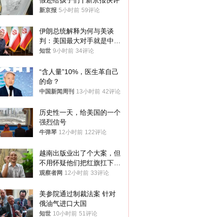
假还给孩子们 | 新京报快评
新京报
5小时前
59评论
伊朗总统解释为何与美谈
判：美国最大对手就是中
国，但他们也在对话
知世
9小时前
34评论
“含人量”10%，医生革自己
的命？
中国新闻周刊
13小时前
42评论
历史性一天，给美国的一个
强烈信号
牛弹琴
12小时前
122评论
越南出版业出了个大案，但
不用怀疑他们把红旗扛下去
的决心
观察者网
12小时前
33评论
美参院通过制裁法案 针对
俄油气进口大国
知世
10小时前
51评论