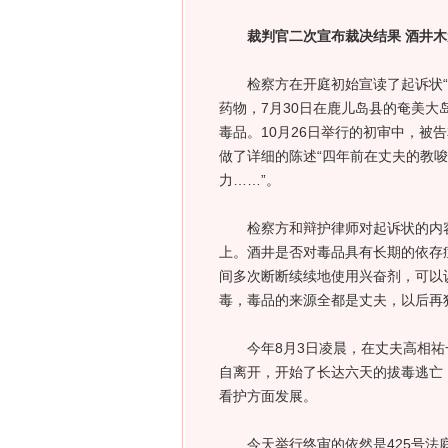
裁判官二次宣布裁决结果 酒井木无表
检察方在开庭初始宣读了起诉状“今年
药物，7月30日在鹿儿岛县的奄美
毒品。10月26日举行的初审中，被
做了详细的陈述“四年前在丈夫的教
力……”。
检察方和辩护律师对起诉状的内容
上。酒井是否对毒品具有长期的依存
间多次断断续续地使用兴奋剂，可以
毒，毒品的来源全都是丈夫，以后再
今年8月3日凌晨，在丈夫高相祐
自离开，开始了长达六天的拔毒逃亡，
看护方面发展。
今天举行终审的依然是425号法庭