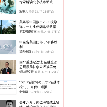
专家解读北京楼市新政
政事儿
昨天23:47
134评论
美媒帮中国数出2850枚导
弹，一对比伊朗这组数据，
发现出大事了
罗富强观察室
昨天14:48
27评论
中企告美国防部，“初步胜
利”
观察者网
11小时前
29评论
因严重违纪违法 金融监管
总局原局长李云泽被罢免全
国人大代表
经济观察报
昨天16:24
112评论
“前13名被淘汰，后5名进体
检”，广东佛山通报
北青网
19小时前
212评论
去年八月，两位海警战士牺