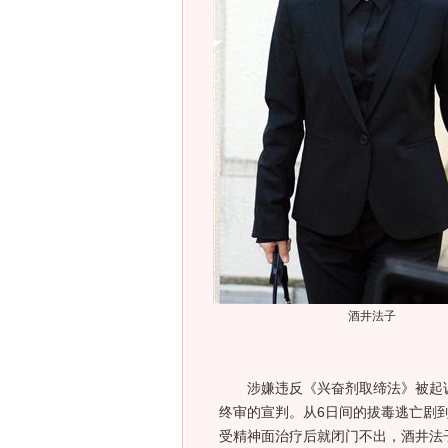
酒井法子
涉嫌违反《兴奋剂取缔法》被起
终审的宣判。从6日间的拔毒逃亡剧到
受精神面治疗后就闭门不出，酒井法