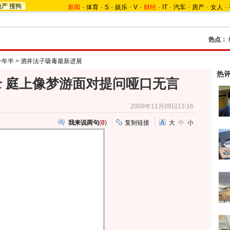
地产
搜狗
新闻
-
体育
-
S
-
娱乐
-
V
-
财经
-
IT
-
汽车
-
房产
-
女人
-
热点：
一年半
>
酒井法子吸毒最新进展
热
 庭上像梦游面对提问哑口无言
2009年11月09日13:16
我来说两句
(
0
)
复制链接
大
中
小