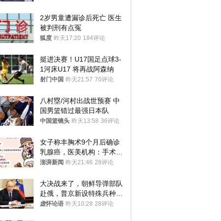
2岁男童遭漏诊后死亡 医生
被判刑有点冤
狐度
昨天17:20
184评论
挺进决赛！U17国足点球3-
1河床U17 将再战阿森纳
射门中国
昨天21:57
70评论
八村塁/河村出战世预赛 中
国男篮错过最强日本队
中国篮镜头
昨天13:58
36评论
女子称丰胸术9个月后确诊
乳腺癌，医美机构：手术不
可能引发癌症，建议走司法
澎湃新闻
昨天21:46
28评论
途径
大决战来了，朝鲜导弹部队
赴俄，普京新设特殊兵种，
76岁老将扛旗
虚怀论语
昨天10:28
28评论