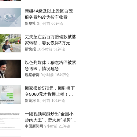
新疆4A级及以上景区自驾
服务费均改为按车收费
新华社
3小时前
66评论
丈夫坠亡后百万赔偿款被婆
家转移，妻女仅得3万元
新快报
10小时前
51评论
以色列媒体：穆杰塔巴被紧
急送医，情况危急
观察者网
9小时前
164评论
搬家报价570元，搬到楼下
交5060元才肯搬上楼！女
子傻眼了……
新黄河
8小时前
101评论
一段视频就能炒出“全国小
炒肉大王”，费大厨“塌房”了
吗？
中国新闻网
9小时前
21评论