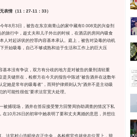
情（11：27-11：33）
8月3日，被告在东京南青山的家中藏有0.008克的兴奋剂
大岛的旅行中，趁丈夫和儿子外出的时候，在酒店的房间内吸食
告本人对起诉状的控罪内容基本承认。庭上，被告对染毒的动机
唆下开始吸毒，自己不够成熟和迫于生活和工作上的巨大压
基本没有争议，双方有分歧的地方是对被告的量刑清轻重
症是关键所在，检察方在今天的报告中陈述“被告酒井在这数年
认定她是常年的吸毒者”，而辩护律师则认为“酒井不是主动吸
犯的可能性很低”要求法官宽大处理。
一被捕现场，酒井在答应接受警方回警局协助调查的情况下私
在10月26日的初审中她表明了要和丈夫离婚的意思，并想往
。法官村山浩昭坐在正中央，各检察官也就坐在位置上，辩