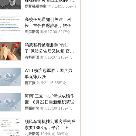
牲在维护黄岩岛主权的行动
中
罗富强观察室
昨天14:55
85评论
高校任免通知引关注：科
长、主任自愿辞职，转任思
政辅导员
澎湃新闻
昨天17:00
32评论
鸿蒙智行被曝删除“竹知
了”风波公告后又恢复 官媒
曾力挺：劝华为要大度的，
有料新语
昨天16:07
216评论
你们适不适合？
WTT横滨冠军赛：国乒男
单无缘八强
新京报
昨天21:16
65评论
河南“三支一扶”笔试成绩作
废，8月22日重新组织笔试
界面新闻
昨天17:30
118评论
顺风车司机找到乘客手机后
索要1888元，平台：正和
司机沟通协商
九派新闻
10小时前
60评论