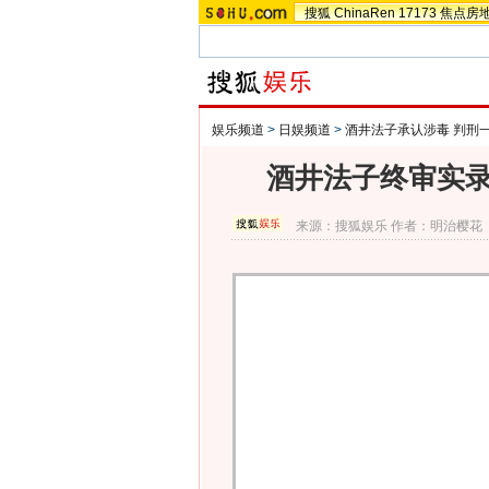
搜狐
ChinaRen
17173
焦点房
娱乐频道
>
日娱频道
>
酒井法子承认涉毒 判刑
酒井法子终审实录
来源：
搜狐娱乐
作者：明治樱花