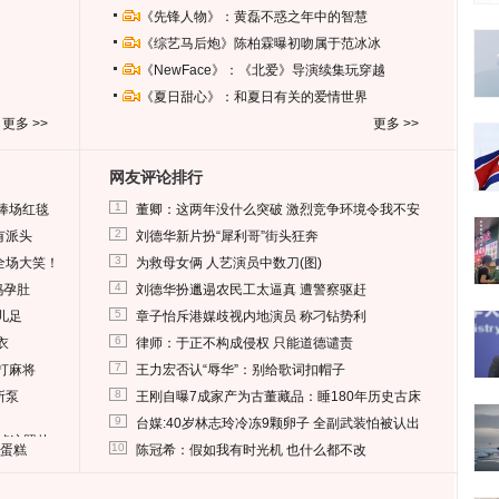
《先锋人物》：黄磊不惑之年中的智慧
《综艺马后炮》陈柏霖曝初吻属于范冰冰
《NewFace》：《北爱》导演续集玩穿越
《夏日甜心》：和夏日有关的爱情世界
更多 >>
更多 >>
网友评论排行
1
捧场红毯
董卿：这两年没什么突破 激烈竞争环境令我不安
2
有派头
刘德华新片扮“犀利哥”街头狂奔
3
全场大笑！
为救母女俩 人艺演员中数刀(图)
4
妈孕肚
刘德华扮邋遢农民工太逼真 遭警察驱赶
5
儿足
章子怡斥港媒歧视内地演员 称刁钻势利
6
衣
律师：于正不构成侵权 只能道德谴责
7
打麻将
王力宏否认“辱华”：别给歌词扣帽子
8
所泵
王刚自曝7成家产为古董藏品：睡180年历史古床
9
台媒:40岁林志玲冷冻9颗卵子 全副武装怕被认出
删掉这照片
10
送蛋糕
陈冠希：假如我有时光机 也什么都不改