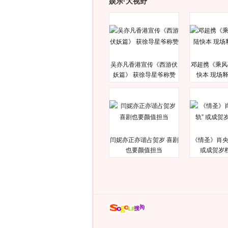
娱乐·大视野
吴亦凡香港宣传《西游伏
邓超携《乘风
妖篇》 获徐导星爷称赞
快本 现场
闫妮亦正亦谐占贺岁 喜剧
《情圣》肖央
也要颜值担当
或成贺岁