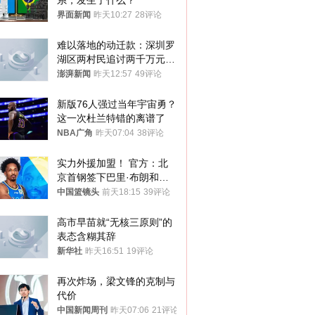
系，发生了什么？
界面新闻
昨天10:27
28评论
难以落地的动迁款：深圳罗
湖区两村民追讨两千万元动
迁款八年未果
澎湃新闻
昨天12:57
49评论
新版76人强过当年宇宙勇？
这一次杜兰特错的离谱了
NBA广角
昨天07:04
38评论
实力外援加盟！ 官方：北
京首钢签下巴里·布朗和桑
普森
中国篮镜头
前天18:15
39评论
高市早苗就“无核三原则”的
表态含糊其辞
新华社
昨天16:51
19评论
再次炸场，梁文锋的克制与
代价
中国新闻周刊
昨天07:06
21评论