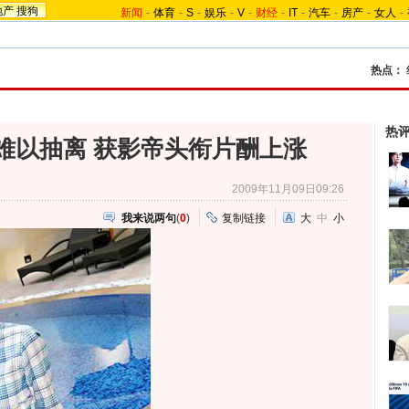
地产
搜狗
新闻
-
体育
-
S
-
娱乐
-
V
-
财经
-
IT
-
汽车
-
房产
-
女人
-
热点：
热
难以抽离 获影帝头衔片酬上涨
2009年11月09日09:26
我来说两句
(
0
)
复制链接
大
中
小