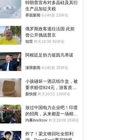
特朗普宣布对多晶硅及其衍
生产品加征关税
界面新闻
6小时前
23评论
俄罗斯政客逃往法国 此前
曾公开挑战普京
知世
昨天18:38
92评论
阿根廷足协力挺因凡蒂诺
澎湃新闻
4小时前
35评论
小孩碰坏一酒店纸巾盒，被
要求赔偿924元，游客质疑
酒店房客物品超高标价，市
新快报
昨天20:51
139评论
监部门：不违规
放过中国电力企业吧！印度
的招商，从来都是一场精准
收割
内幕live9zov
昨天19:09
20评论
炸了！梁文锋回吐全部利