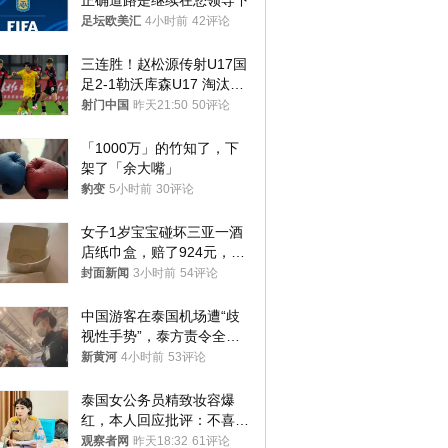
正确道路是继续在您领导下
足坛欧美汇
4小时前
42评论
三连胜！赵松源传射U17国
足2-1勒沃库森U17 淘汰赛
将战河床
射门中国
昨天21:50
50评论
「1000万」的竹知了，下
架了「余大嘴」
豹变
5小时前
30评论
女子1岁宝宝碰坏三亚一酒
店纸巾盒，赔了924元，发
帖吐槽后酒店退还一半的
封面新闻
3小时前
54评论
钱，当地市监局回应
中国游客在泰国机场遭“歧
视性手势”，泰方责令全面
调查，对责任人采取最严厉
新黄河
4小时前
53评论
处分
泰国女公务员精致妆容爆
红，本人回应批评：不喜欢
就别看
观察者网
昨天18:32
61评论