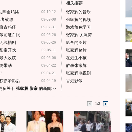
相关推荐
助阵金鸡奖
张家辉的音乐
09-10-12
记者献吻
张家辉的视频
09-09-08
扮古惑仔
游戏角色学习
09-07-31
帝前遭白眼
张家辉 关咏荷
09-05-26
无线拍剧
影帝的图片
09-05-26
影帝开戏
张家辉赌片
09-05-11
最大收获
在港生小孩
09-05-06
更带劲
醉拳张家辉
09-04-22
"
张家辉电视剧
09-04-21
获影帝影后
香港影帝
09-04-19
更多关于
张家辉 影帝
的新闻>>
1/3