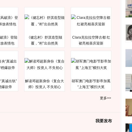
破浪》登陆
《健忘村》舒淇造型颠
Clara克拉拉空降古都 红
释放表情包
覆，“村”出自然美
裙亮相喜庆迎新
“真诚出轨”
解读邓超新身份《复合大
胡军澳门电影节影帝加冕
档爆款帝
师》投资人 不失初心
“上海王”横扫大奖
更多>>
我要发布