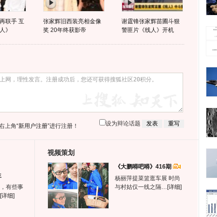
再联手 互
张家辉旧西装亮相金像
谢霆锋张家辉苗圃斗狠
人》
奖 20年终获影帝
警匪片《线人》开机
设为辩论话题
右上角
“新用户注册”
进行注册！
视频策划
《大鹏嘚吧嘚》416期
生
杨丽萍提菜篮逛车展 时尚
，有些事
与村姑仅一线之隔…
[详细]
[详细]