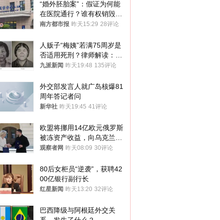
“婚外胚胎案”：假证为何能
在医院通行？谁有权销毁胚
胎？
南方都市报
昨天15:29
28评论
人贩子“梅姨”若满75周岁是
否适用死刑？律师解读：很
大概率不会被判处死刑
九派新闻
昨天19:48
135评论
外交部发言人就广岛核爆81
周年答记者问
新华社
昨天19:45
41评论
欧盟将挪用14亿欧元俄罗斯
被冻资产收益，向乌克兰提
供援助
观察者网
昨天08:09
30评论
80后女柜员“逆袭”，获聘42
00亿银行副行长
红星新闻
昨天13:20
32评论
巴西降级与阿根廷外交关