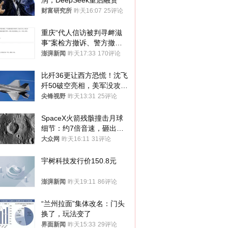
润，DeepSeek重启融资
财富研究所
昨天16:07
25评论
重庆“代人信访被判寻衅滋
事”案检方撤诉、警方撤
案，两被告人获国赔
澎湃新闻
昨天17:33
170评论
比歼36更让西方恐慌！沈飞
歼50破空亮相，美军没攻克
的技术被拿下
尖锋视野
昨天13:31
25评论
SpaceX火箭残骸撞击月球
细节：约7倍音速，砸出直
径约30米撞击坑
大众网
昨天16:11
31评论
宇树科技发行价150.8元
澎湃新闻
昨天19:11
86评论
“兰州拉面”集体改名：门头
换了，玩法变了
界面新闻
昨天15:33
29评论