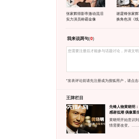
张家辉得影帝激动流泪
谢霆锋张家辉
实力演员称霸金像
换角色演《线
我来说两句
(
0
)
*发表评论前请先注册成为搜狐用户，请点击
王牌栏目
先锋人物黄晓明：
感谢低潮 偶像重
黄晓明开始意识到
情需要改变。……