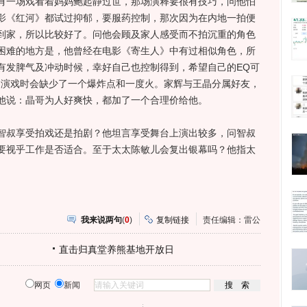
有一场戏看着妈妈鲍起静过世，那场演释要很有技巧，问他怕
影《红河》都试过抑郁，要服药控制，那次因为在内地一拍便
到家，所以比较好了。问他会顾及家人感受而不拍沉重的角色
困难的地方是，他曾经在电影《寄生人》中有过相似角色，所
有发脾气及冲动时候，幸好自己也控制得到，希望自己的EQ可
，演戏时会缺少了一个爆炸点和一度火。家辉与王晶分属好友，
他说：晶哥为人好爽快，都加了一个合理价给他。
叔享受拍戏还是拍剧？他坦言享受舞台上演出较多，问智叔
要视乎工作是否适合。至于太太陈敏儿会复出银幕吗？他指太
我来说两句
(
0
)
复制链接
责任编辑：雷公
直击归真堂养熊基地开放日
网页
新闻