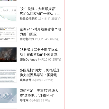
“女生洗澡，大叔帮搓背”，
苏泊尔回应AI广告擦边：视
频全下架，已强化内容管理
每日经济新闻
13小时前
35评论
与审核
空调24小时开着更省电？电
力部门回应
南方都市报
昨天23:45
40评论
28枚弹道武器全部突防成
功！在俄罗斯的外国导弹发
射车都是合法打击目标
鹰眼Defence
昨天16:07
25评论
多国足协“倒戈”，阿根廷足
协力挺因凡蒂诺：国际足联
今后应继续在其领导下前行
观察者网
3小时前
25评论
弹药不足，美重启“超级大
炮”遭嘲讽：“废物利用”
环球网
6小时前
38评论