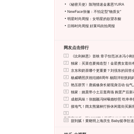
《秘密天使》陈翔情迷金素恩YURA
NewFace张俪：不怕定型“物质女”
明星时尚周报：女明星的欲望衣橱
日韩时尚周报
好莱坞街拍周报
网友点击排行
1
《比利林恩》首映 章子怡范冰冰冯小刚
2
独家：买菜也要拗造型！金星携女逛街
3
京东和奶茶哪个更重要？刘强东的回答
4
杨威晒照庆祝结婚8周年 杨阳洋轻抚妈
5
艳压群芳！唐嫣修身长裙现身活动 仙气
6
独家：姚晨带小土豆逛商场 购置产后新
7
成都风味！张靓颖冯轲曝婚纱照 吃串串
8
接地气！阔太熊黛林打扮休闲逛街买厕
9
马蓉离婚后，砸1000万人民币给媒体要求
10
甜到腻！黄晓明上海庆生 Baby挺孕肚