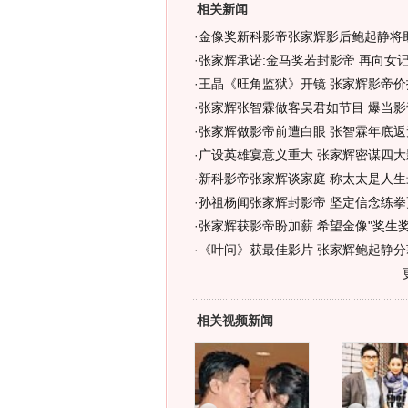
相关新闻
·
金像奖新科影帝张家辉影后鲍起静将
·
张家辉承诺:金马奖若封影帝 再向女
·
王晶《旺角监狱》开镜 张家辉影帝价
·
张家辉张智霖做客吴君如节目 爆当影
·
张家辉做影帝前遭白眼 张智霖年底返
·
广设英雄宴意义重大 张家辉密谋四大
·
新科影帝张家辉谈家庭 称太太是人生
·
孙祖杨闻张家辉封影帝 坚定信念练拳
·
张家辉获影帝盼加薪 希望金像"奖生奖
·
《叶问》获最佳影片 张家辉鲍起静分
相关视频新闻