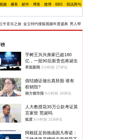
视频
-
播客
-
邮件
-
博客
-
微博
-
BBS
-
我说两句
红牛音乐之旅
金立特约搜狐视频年度盛典
男人帮
评榜
宇树王兴兴身家已超180
亿，一批90后新贵也将诞生
界面新闻
2小时前
27评论
假结婚证做出真胚胎 谁有
权销毁?
南方都市报
6小时前
34评论
人大教授花35万公款考证莫
言家世 荒诞吗
狐度
6小时前
319评论
阿根廷足协致函因凡蒂诺：