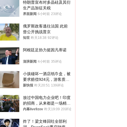
特朗普宣布对多晶硅及其衍
生产品加征关税
界面新闻
6小时前
23评论
俄罗斯政客逃往法国 此前
曾公开挑战普京
知世
昨天18:38
92评论
阿根廷足协力挺因凡蒂诺
澎湃新闻
4小时前
35评论
小孩碰坏一酒店纸巾盒，被
要求赔偿924元，游客质疑
酒店房客物品超高标价，市
新快报
昨天20:51
139评论
监部门：不违规
放过中国电力企业吧！印度
的招商，从来都是一场精准
收割
内幕live9zov
昨天19:09
20评论
炸了！梁文锋回吐全部利