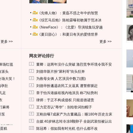
《先锋人物》：黄磊不惑之年中的智慧
《综艺马后炮》陈柏霖曝初吻属于范冰冰
《NewFace》：《北爱》导演续集玩穿越
《夏日甜心》：和夏日有关的爱情世界
更多 >>
更多 >>
网友评论排行
1
捧场红毯
董卿：这两年没什么突破 激烈竞争环境令我不安
2
有派头
刘德华新片扮“犀利哥”街头狂奔
3
全场大笑！
为救母女俩 人艺演员中数刀(图)
4
妈孕肚
刘德华扮邋遢农民工太逼真 遭警察驱赶
5
儿足
章子怡斥港媒歧视内地演员 称刁钻势利
6
衣
律师：于正不构成侵权 只能道德谴责
7
打麻将
王力宏否认“辱华”：别给歌词扣帽子
8
所泵
王刚自曝7成家产为古董藏品：睡180年历史古床
9
台媒:40岁林志玲冷冻9颗卵子 全副武装怕被认出
删掉这照片
10
送蛋糕
陈冠希：假如我有时光机 也什么都不改