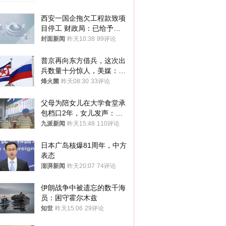
西安一国企拖欠工程款致项
目停工 财政局：已给予处
分，正督促整改
封面新闻
昨天10:38
99评论
普京再向东方借兵，这次出
兵数量十分惊人，美媒：俄
朝要动真格？
烽火菌
昨天08:30
33评论
父母为陪女儿在大学食堂承
包档口2年，女儿发声：初
衷是为了陪伴，毕业后将不
九派新闻
昨天15:48
110评论
再营业
日本广岛核爆81周年，中方
表态
澎湃新闻
昨天20:07
74评论
伊朗战争中被遗忘的数千海
员：困守霍尔木兹
知世
昨天15:06
29评论