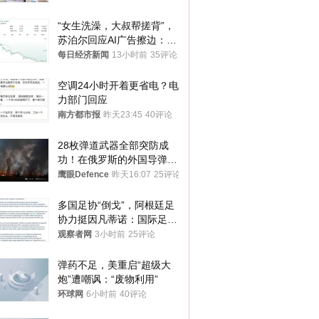
“女生洗澡，大叔帮搓背”，
苏泊尔回应AI广告擦边：视
频全下架，已强化内容管理
每日经济新闻
13小时前
35评论
与审核
空调24小时开着更省电？电
力部门回应
南方都市报
昨天23:45
40评论
28枚弹道武器全部突防成
功！在俄罗斯的外国导弹发
射车都是合法打击目标
鹰眼Defence
昨天16:07
25评论
多国足协“倒戈”，阿根廷足
协力挺因凡蒂诺：国际足联
今后应继续在其领导下前行
观察者网
3小时前
25评论
弹药不足，美重启“超级大
炮”遭嘲讽：“废物利用”
环球网
6小时前
40评论