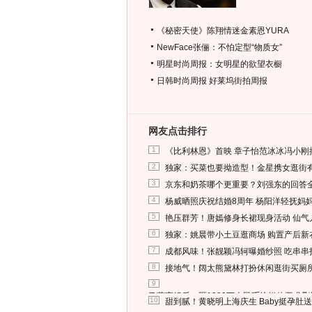
《秘密天使》陈翔情迷金素恩YURA
NewFace张俪：不怕定型“物质女”
明星时尚周报：女明星的欲望衣橱
日韩时尚周报
好莱坞街拍周报
网友点击排行
1
《比利林恩》首映 章子怡范冰冰冯小刚
2
独家：买菜也要拗造型！金星携女逛街
3
京东和奶茶哪个更重要？刘强东的回答
4
杨威晒照庆祝结婚8周年 杨阳洋轻抚妈
5
艳压群芳！唐嫣修身长裙现身活动 仙气
6
独家：姚晨带小土豆逛商场 购置产后新
7
成都风味！张靓颖冯轲曝婚纱照 吃串串
8
接地气！阔太熊黛林打扮休闲逛街买厕
9
马蓉离婚后，砸1000万人民币给媒体要求
10
甜到腻！黄晓明上海庆生 Baby挺孕肚