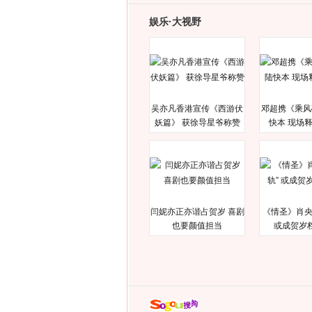
娱乐·大视野
吴亦凡香港宣传《西游伏
邓超携《乘风
妖篇》 获徐导星爷称赞
快本 现场
闫妮亦正亦谐占贺岁 喜剧
《情圣》肖央
也要颜值担当
或成贺岁