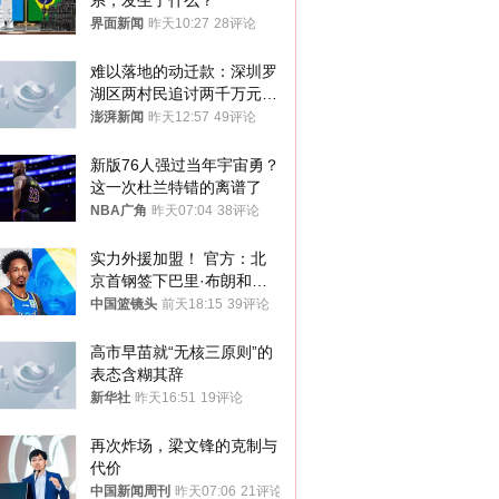
系，发生了什么？
界面新闻
昨天10:27
28评论
难以落地的动迁款：深圳罗
湖区两村民追讨两千万元动
迁款八年未果
澎湃新闻
昨天12:57
49评论
新版76人强过当年宇宙勇？
这一次杜兰特错的离谱了
NBA广角
昨天07:04
38评论
实力外援加盟！ 官方：北
京首钢签下巴里·布朗和桑
普森
中国篮镜头
前天18:15
39评论
高市早苗就“无核三原则”的
表态含糊其辞
新华社
昨天16:51
19评论
再次炸场，梁文锋的克制与
代价
中国新闻周刊
昨天07:06
21评论