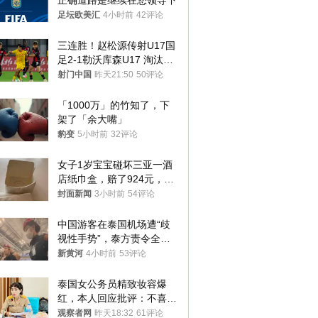
正确道路是继续在您领导下
足坛欧美汇
4小时前
42评论
三连胜！赵松源传射U17国
足2-1勒沃库森U17 淘汰赛
将战河床
射门中国
昨天21:50
50评论
「1000万」的竹知了，下
架了「余大嘴」
豹变
5小时前
32评论
女子1岁宝宝碰坏三亚一酒
店纸巾盒，赔了924元，发
帖吐槽后酒店退还一半的
封面新闻
3小时前
54评论
钱，当地市监局回应
中国游客在泰国机场遭“歧
视性手势”，泰方责令全面
调查，对责任人采取最严厉
新黄河
4小时前
53评论
处分
泰国女公务员精致妆容爆
红，本人回应批评：不喜欢
就别看
观察者网
昨天18:32
61评论