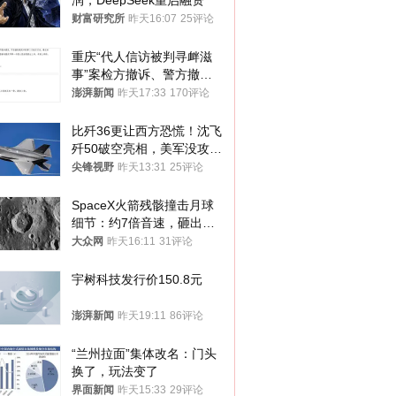
润，DeepSeek重启融资
财富研究所
昨天16:07
25评论
重庆“代人信访被判寻衅滋
事”案检方撤诉、警方撤
案，两被告人获国赔
澎湃新闻
昨天17:33
170评论
比歼36更让西方恐慌！沈飞
歼50破空亮相，美军没攻克
的技术被拿下
尖锋视野
昨天13:31
25评论
SpaceX火箭残骸撞击月球
细节：约7倍音速，砸出直
径约30米撞击坑
大众网
昨天16:11
31评论
宇树科技发行价150.8元
澎湃新闻
昨天19:11
86评论
“兰州拉面”集体改名：门头
换了，玩法变了
界面新闻
昨天15:33
29评论