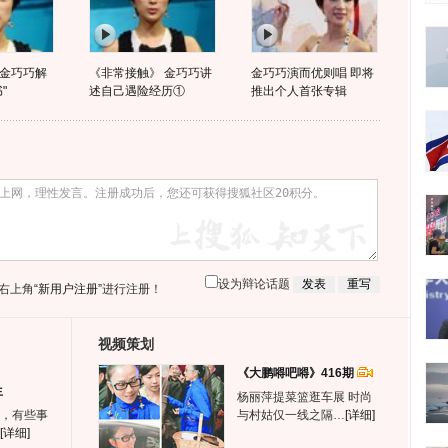
金巧巧解
《非常接触》 金巧巧讲
金巧巧演而优则唱 即将
"
述自己遇险经历①
推出个人首张专辑
设为辩论话题
右上角
“新用户注册”
进行注册！
视频策划
《大鹏嘚吧嘚》416期
生
杨丽萍提菜篮逛车展 时尚
，有些事
与村姑仅一线之隔…
[详细]
[详细]