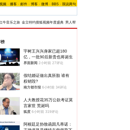
视频
-
播客
-
邮件
-
博客
-
微博
-
BBS
-
我说两句
红牛音乐之旅
金立特约搜狐视频年度盛典
男人帮
评榜
宇树王兴兴身家已超180
亿，一批90后新贵也将诞生
界面新闻
2小时前
27评论
假结婚证做出真胚胎 谁有
权销毁?
南方都市报
6小时前
34评论
人大教授花35万公款考证莫
言家世 荒诞吗
狐度
6小时前
319评论
阿根廷足协致函因凡蒂诺：