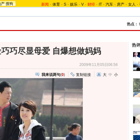
地产
搜狗
新闻
-
体育
-
S
-
娱乐
-
V
-
财经
-
IT
-
汽车
-
房产
-
女人
-
热点：
热
巧巧尽显母爱 自爆想做妈妈
2009年11月05日06:56
我来说两句
(
0
)
复制链接
大
中
小