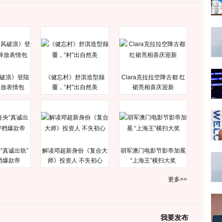
破浪》登陆
《健忘村》舒淇造型颠
Clara克拉拉空降古都 红
释放表情包
覆，“村”出自然美
裙亮相喜庆迎新
“真诚出轨”
解读邓超新身份《复合大
胡军澳门电影节影帝加冕
档爆款帝
师》投资人 不失初心
“上海王”横扫大奖
更多>>
我要发布