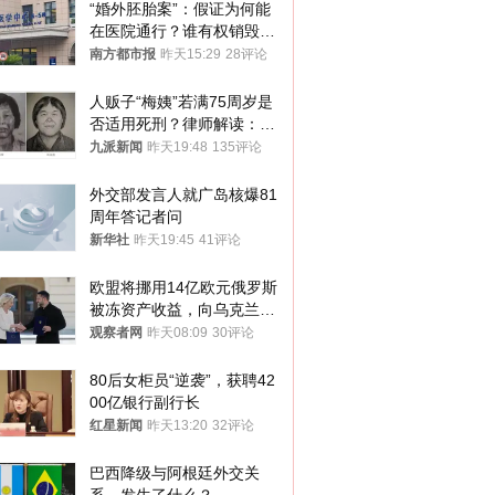
“婚外胚胎案”：假证为何能
在医院通行？谁有权销毁胚
胎？
南方都市报
昨天15:29
28评论
人贩子“梅姨”若满75周岁是
否适用死刑？律师解读：很
大概率不会被判处死刑
九派新闻
昨天19:48
135评论
外交部发言人就广岛核爆81
周年答记者问
新华社
昨天19:45
41评论
欧盟将挪用14亿欧元俄罗斯
被冻资产收益，向乌克兰提
供援助
观察者网
昨天08:09
30评论
80后女柜员“逆袭”，获聘42
00亿银行副行长
红星新闻
昨天13:20
32评论
巴西降级与阿根廷外交关