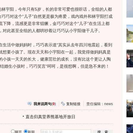
林宇阳，今年只有5岁，长的非常可爱也很听话，全组的人都
金巧巧对这个“儿子”自然更是极为疼爱，戏内戏外和林宇阳打成
流下降，流感更是非常猖獗，金巧巧对这个“儿子”在生活上都
，对此甚至全组的人都哄吵着让巧巧认小宇阳做干儿子。
生活中做妈妈时，巧巧表示道“其实从去年四川地震起，看到
就想要小孩了。现在天天和小宇阳在一起，我觉得做妈妈真是
的小孩一天天的长大，健康茁壮的成长，没有比这个更让人陶
算结婚生小孩时，巧巧笑言“呵呵，是很想啊，但是急不来的！
我来说两句
(
0
)
复制链接
责任编辑：news
直击归真堂养熊基地开放日
网页
新闻