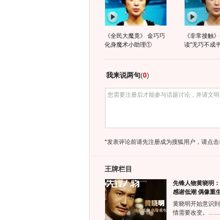
《全民大魔竟》 金巧巧
《非常接触》
化身魔术小助理①
读"无巧不成书
我来说两句
(
0
)
*发表评论前请先注册成为搜狐用户，请点击
王牌栏目
先锋人物黄晓明：
感谢低潮 偶像重
黄晓明开始意识到
情需要改变。……