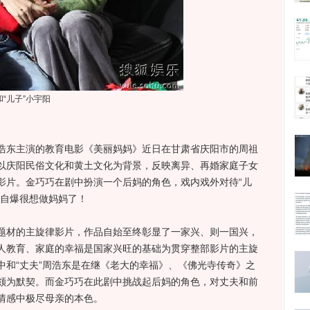
“儿子”小宇阳
浩东主演的教育电影《美丽妈妈》近日在甘肃省庆阳市的周祖
以庆阳民俗文化和黄土文化为背景，反映离异、再婚家庭子女
影片。金巧巧在剧中扮演一个后妈的角色，戏内戏外对待“儿
发自爆很想做妈妈了！
材的主旋律影片，作品自始至终彰显了一家兴、则一国兴，
人教育、家庭的幸福是国家兴旺的基础为贯穿整部影片的主旋
中和“丈夫”周浩东是在继《老大的幸福》、《佛光寺传奇》之
颇为默契。而金巧巧在此剧中挑战起后妈的角色，对丈夫和前
情感中极尽母亲的本色。