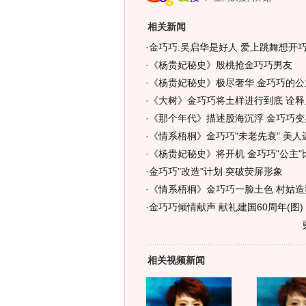
相关新闻
·
金巧巧:吴启华是好人 爱上跳舞想开
·
《杨贵妃秘史》殷桃抢金巧巧男友
·
《杨贵妃秘史》极尽奢华 金巧巧的公
·
《大树》金巧巧将土样进行到底 诠释
·
《那个年代》描述股海沉浮 金巧巧变身
·
《情系梧桐》金巧巧"未老先衰" 美人
·
《杨贵妃秘史》将开机 金巧巧"公主"
·
金巧巧"改造"计划 突破荧屏形象
·
《情系梧桐》金巧巧一脸土色 村姑造
·
金巧巧倾情献声 献礼建国60周年(图)
相关视频新闻