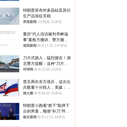
特朗普宣布对多晶硅及其衍
生产品加征关税
界面新闻
2小时前
21评论
重庆“代人信访被判寻衅滋
事”案检方撤诉、警方撤
案，两被告人获国赔
澎湃新闻
昨天17:33
147评论
刀片式插入，猛烈撞击！湖
北警方提醒：这种“刀片超
车”，太危险了
环球网
昨天15:50
22评论
普京再向东方借兵，这次出
兵数量十分惊人，美媒：俄
朝要动真格？
烽火菌
昨天08:30
32评论
特朗普小跑着“救下”险摔下
台的男童，顺便“补刀”拜
登：“我可不想他像拜登一
极目新闻
昨天12:13
49评论
样摔下来”