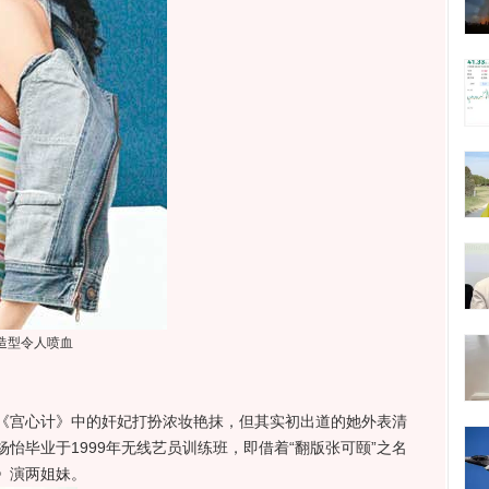
造型令人喷血
宫心计》中的奸妃打扮浓妆艳抹，但其实初出道的她外表清
怡毕业于1999年无线艺员训练班，即借着“翻版张可颐”之名
》演两姐妹。