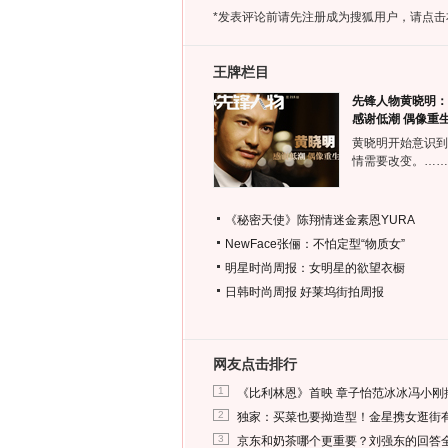
*发表评论前请先注册成为搜狐用户，请点击
王牌栏目
先锋人物黄晓明：
感谢低潮 偶像重
黄晓明开始意识到
情需要改变。……
《秘密天使》陈翔情迷金素恩YURA
NewFace张俪：不怕定型“物质女”
明星时尚周报：女明星的欲望衣橱
日韩时尚周报
好莱坞街拍周报
网友点击排行
1
《比利林恩》首映 章子怡范冰冰冯小刚
2
独家：买菜也要拗造型！金星携女逛街
3
京东和奶茶哪个更重要？刘强东的回答