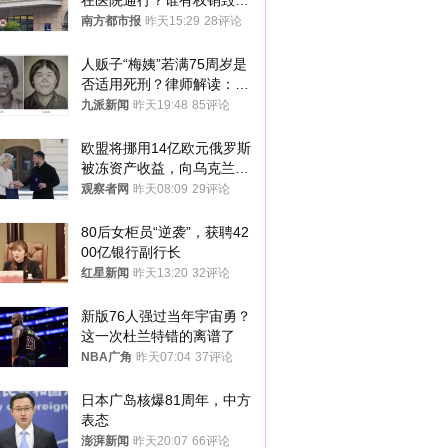
在医院通行？谁有权销毁胚
胎？
南方都市报
昨天15:29
28评论
人贩子“梅姨”若满75周岁是
否适用死刑？律师解读：很
大概率不会被判处死刑
九派新闻
昨天19:48
85评论
欧盟将挪用14亿欧元俄罗斯
被冻资产收益，向乌克兰提
供援助
观察者网
昨天08:09
29评论
80后女柜员“逆袭”，获聘42
00亿银行副行长
红星新闻
昨天13:20
32评论
新版76人强过当年宇宙勇？
这一次杜兰特错的离谱了
NBA广角
昨天07:04
37评论
日本广岛核爆81周年，中方
表态
澎湃新闻
昨天20:07
66评论