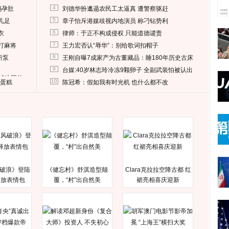
4
妈孕肚
刘德华扮邋遢农民工太逼真 遭警察驱赶
5
儿足
章子怡斥港媒歧视内地演员 称刁钻势利
6
衣
律师：于正不构成侵权 只能道德谴责
7
打麻将
王力宏否认“辱华”：别给歌词扣帽子
8
所泵
王刚自曝7成家产为古董藏品：睡180年历史古床
9
台媒:40岁林志玲冷冻9颗卵子 全副武装怕被认出
删掉这照片
10
送蛋糕
陈冠希：假如我有时光机 也什么都不改
破浪》登陆
《健忘村》舒淇造型颠
Clara克拉拉空降古都 红
释放表情包
覆，“村”出自然美
裙亮相喜庆迎新