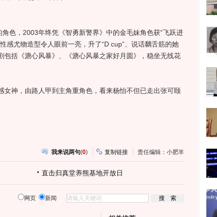
色，2003年终凭《智勇新警界》中的金毛妹角色获“飞跃进
感尤物造型令人眼前一亮，升了“D cup”、说话黐舌筋的她
剧包括《溏心风暴》、《溏心风暴之家好月圆》，稳坐无线花
女神，由路人甲到主角重角色，看来杨怡不但已走出张可颐
我来说两句
(
0
)
复制链接
责任编辑：小肥羊
直击归真堂养熊基地开放日
网页
新闻