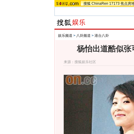
搜狐
ChinaRen
17173
焦点房
娱乐频道
>
八卦频道
>
港台八卦
杨怡出道酷似张
来源：
搜狐娱乐社区