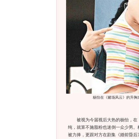
杨怡在《赌场风云》的升胸
被视为今届视后大热的杨怡，在《
纯，就算不施脂粉也迷倒一众少男。杨
被力捧，更跟对方在剧集《婚前昏后