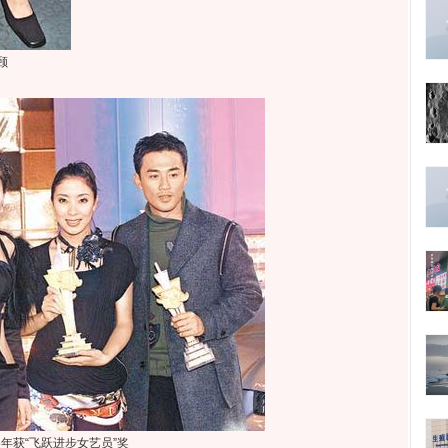
颐
3年获“飞跃进步女艺员”奖