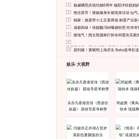
4
杨威晒照庆祝结婚8周年 杨阳洋轻抚妈
5
艳压群芳！唐嫣修身长裙现身活动 仙气
6
独家：姚晨带小土豆逛商场 购置产后新
7
成都风味！张靓颖冯轲曝婚纱照 吃串串
8
接地气！阔太熊黛林打扮休闲逛街买厕
9
马蓉离婚后，砸1000万人民币给媒体要求
10
甜到腻！黄晓明上海庆生 Baby挺孕肚
娱乐·大视野
吴亦凡香港宣传《西游伏
邓超携《乘风
妖篇》 获徐导星爷称赞
快本 现场