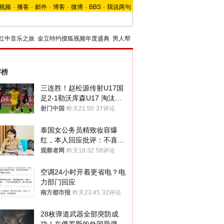
视频
-
播客
-
邮件
-
博客
-
微博
-
BBS
-
我说两句
红牛音乐之旅
金立特约搜狐视频年度盛典
男人帮
评榜
三连胜！赵松源传射U17国
足2-1勒沃库森U17 淘汰赛
将战河床
射门中国
昨天21:50
37评论
泰国女公务员精致妆容爆
红，本人回应批评：不喜欢
就别看
观察者网
昨天18:32
58评论
空调24小时开着更省电？电
力部门回应
南方都市报
昨天23:45
32评论
28枚弹道武器全部突防成