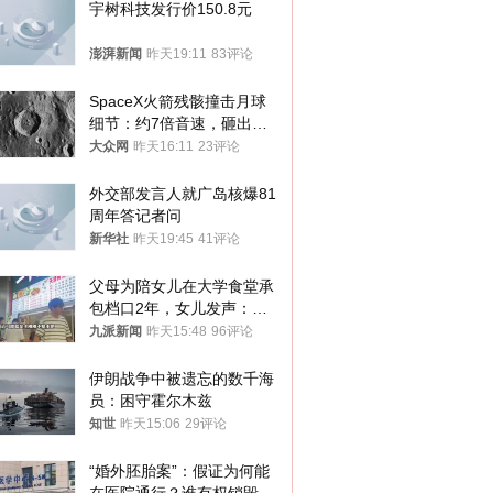
宇树科技发行价150.8元
澎湃新闻
昨天19:11
83评论
SpaceX火箭残骸撞击月球
细节：约7倍音速，砸出直
径约30米撞击坑
大众网
昨天16:11
23评论
外交部发言人就广岛核爆81
周年答记者问
新华社
昨天19:45
41评论
父母为陪女儿在大学食堂承
包档口2年，女儿发声：初
衷是为了陪伴，毕业后将不
九派新闻
昨天15:48
96评论
再营业
伊朗战争中被遗忘的数千海
员：困守霍尔木兹
知世
昨天15:06
29评论
“婚外胚胎案”：假证为何能