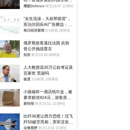
功！在俄罗斯的外国导弹发
射车都是合法打击目标
鹰眼Defence
昨天16:07
21评论
“女生洗澡，大叔帮搓背”，
苏泊尔回应AI广告擦边：视
频全下架，已强化内容管理
每日经济新闻
9小时前
28评论
与审核
俄罗斯政客逃往法国 此前
曾公开挑战普京
知世
昨天18:38
89评论
人大教授花35万公款考证莫
言家世 荒诞吗
狐度
2小时前
106评论
小孩碰坏一酒店纸巾盒，被
要求赔偿924元，游客质疑
酒店房客物品超高标价，市
新快报
昨天20:51
123评论
监部门：不违规
比歼36更让西方恐慌！沈飞
歼50破空亮相，美军没攻克
的技术被拿下
尖锋视野
昨天13:31
21评论