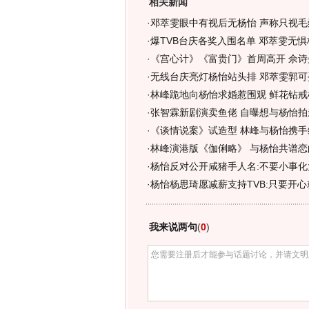
相关新闻
·
邓萃雯眼中有视后无杨怡 声称只视毛
·
爆TVB台庆各奖入围名单 邓萃雯无
·
《宫心计》《富贵门》首周高开 佘诗
·
无线台庆亮灯杨怡站头排 邓萃雯郭可
·
林峰跪地向杨怡求婚惹围观 鲜花钻戒
·
张智霖新剧演卖鱼佬 自曝想与杨怡拍亲
·
《谈情说案》试造型 林峰与杨怡携手
·
林峰演港版《伽俐略》 与杨怡共谱恋曲
·
杨怡反对公开咸猪手人名:不要小事化大
·
杨怡杨思琦愿减薪支持TVB:只要开心就
我来说两句
(
0
)