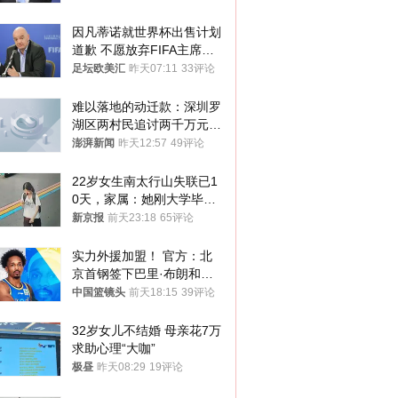
因凡蒂诺就世界杯出售计划
道歉 不愿放弃FIFA主席职
位
足坛欧美汇
昨天07:11
33评论
难以落地的动迁款：深圳罗
湖区两村民追讨两千万元动
迁款八年未果
澎湃新闻
昨天12:57
49评论
22岁女生南太行山失联已1
0天，家属：她刚大学毕业
想到山里旅行
新京报
前天23:18
65评论
实力外援加盟！ 官方：北
京首钢签下巴里·布朗和桑
普森
中国篮镜头
前天18:15
39评论
32岁女儿不结婚 母亲花7万
求助心理“大咖”
极昼
昨天08:29
19评论