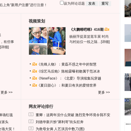
设为辩论话题
右上角
“新用户注册”
进行注册！
视频策划
《大鹏嘚吧嘚》416期
生
杨丽萍提菜篮逛车展 时尚
，有些事
与村姑仅一线之隔…
[详细]
[详细]
《先锋人物》：黄磊不惑之年中的智慧
《综艺马后炮》陈柏霖曝初吻属于范冰冰
《NewFace》：《北爱》导演续集玩穿越
《夏日甜心》：和夏日有关的爱情世界
更多 >>
更多 >>
网友评论排行
1
捧场红毯
董卿：这两年没什么突破 激烈竞争环境令我不安
2
有派头
刘德华新片扮“犀利哥”街头狂奔
3
全场大笑！
为救母女俩 人艺演员中数刀(图)