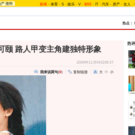
地产
搜狗
新闻
-
体育
-
S
-
娱乐
-
V
-
财经
-
IT
-
汽车
-
房产
-
女人
-
热点：
热
可颐 路人甲变主角建独特形象
2009年11月04日08:37
我来说两句
(
0
)
复制链接
大
中
小