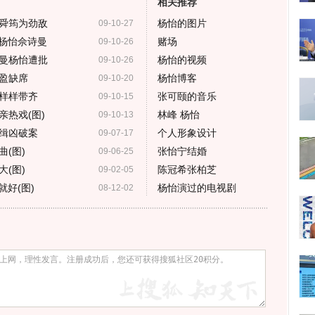
相关推荐
舜筠为劲敌
杨怡的图片
09-10-27
惧杨怡佘诗曼
赌场
09-10-26
曼杨怡遭批
杨怡的视频
09-10-26
盈缺席
杨怡博客
09-10-20
样样带齐
张可颐的音乐
09-10-15
热戏(图)
林峰 杨怡
09-10-13
缉凶破案
个人形象设计
09-07-17
(图)
张怡宁结婚
09-06-25
(图)
陈冠希张柏芝
09-02-05
好(图)
杨怡演过的电视剧
08-12-02