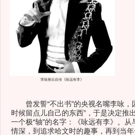
李咏推出自传《咏远有李》
曾发誓“不出书”的央视名嘴李咏，因
时候留点儿自己的东西”，于是决定推
一个极“轴”的名字：《咏远有李》。从
情深，到追求哈文时的趣事，再到当年一