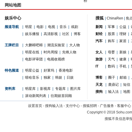
榜
网站地图
娱乐中心
搜狐
|
ChinaRen
|
焦
频道导航
|
明星
|
电影
|
电视
|
音乐
|
戏剧
新闻
|
军事
|
公益
|
|
娱乐播报
|
高清影视
|
社区
|
博客
财经
|
股票
|
理财
|
汽车
|
购车
|
家居
|
王牌栏目
|
大鹏嘚吧嘚
|
潮流实验室
|
大人物
|
明星在线
|
时尚周报
|
先锋人物
女人
|
母婴
|
新娘
|
|
电影评审团
|
电视收视榜
旅游
|
天气
|
健康
|
IT
|
数码
|
手机
|
特色频道
|
明星公益
|
好莱坞
|
香港电影
|
嘻哈音乐
|
独家
|
韩娱
|
日娱
博客
|
圈子
|
邮箱
|
天龙
|
鹿鼎记
|
短信
资料库
|
明星库
|
影视库
|
专题库
|
图片库
搜狗
|
输入法
|
地图
|
滚动新闻列表
|
往期娱首回顾
设置首页
-
搜狗输入法
-
支付中心
-
搜狐招聘
-
广告服务
-
客服中心
Copyright
©
2018 Sohu.com 
搜狐不良信息举