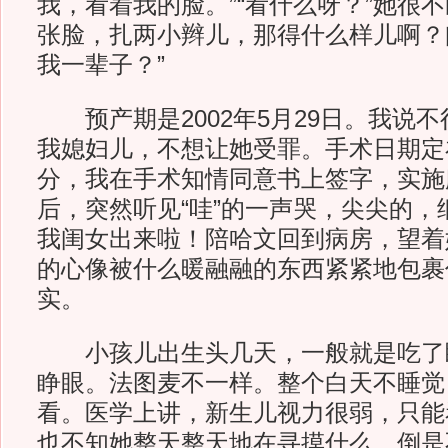
我，看着我的脸。”“看什么呀？”她很
张脸，扎两小辫儿，那得什么样儿啊？
我一辈子？”
预产期是2002年5月29日。我说
我媳妇儿，不想让她受罪。手术日期定在5
分，我在手术知情同意书上签字，实施
后，突然听见“哇”的一声哭，尖尖的，
我闺女出来啦！陪哈文回到病房，望着
的心像被什么暖融融的东西紧紧地包裹
实。
小孩儿出生头几天，一般就是吃了
睁眼。法图麦不一样。整个白天不睡觉
看。医学上讲，新生儿视力很弱，只能
也不知她整天整天地在寻摸什么，倒是