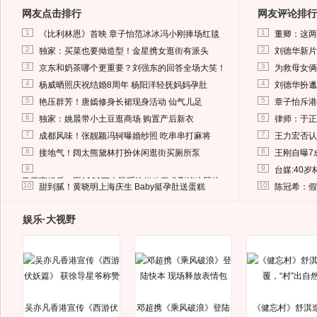
网友点击排行
网友评论排行
1
1
《比利林恩》首映 章子怡范冰冰冯小刚捧场红毯
董卿：这两
2
2
独家：买菜也要拗造型！金星携女逛街有派头
刘德华新片
3
3
京东和奶茶哪个更重要？刘强东的回答全场大笑！
为救母女俩
4
4
杨威晒照庆祝结婚8周年 杨阳洋轻抚妈妈孕肚
刘德华扮邋
5
5
艳压群芳！唐嫣修身长裙现身活动 仙气儿足
章子怡斥港
6
6
独家：姚晨带小土豆逛商场 购置产后新衣
律师：于正
7
7
成都风味！张靓颖冯轲曝婚纱照 吃串串打麻将
王力宏否认
8
8
接地气！阔太熊黛林打扮休闲逛街买厕所泵
王刚自曝7
9
9
台媒:40
马蓉离婚后，砸1000万人民币给媒体要求删掉这照片
10
10
甜到腻！黄晓明上海庆生 Baby挺孕肚送蛋糕
陈冠希：假
娱乐·大视野
吴亦凡香港宣传《西游伏
邓超携《乘风破浪》登陆
《健忘村》舒淇