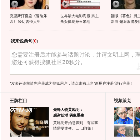
克里斯汀喜剧《冒险乐
世界最大电影海报 男主
翻版《暮色》男
园》 经历古怪人生
角头像现身玉米地
新曲 邂逅浪漫爱
我来说两句
(
0
)
*发表评论前请先注册成为搜狐用户，请点击右上角
“新用户注册”
进行注册！
王牌栏目
视频策划
先锋人物黄晓明：
感谢低潮 偶像重生
黄晓明开始意识到，有些事
情需要改变。……
[详细]