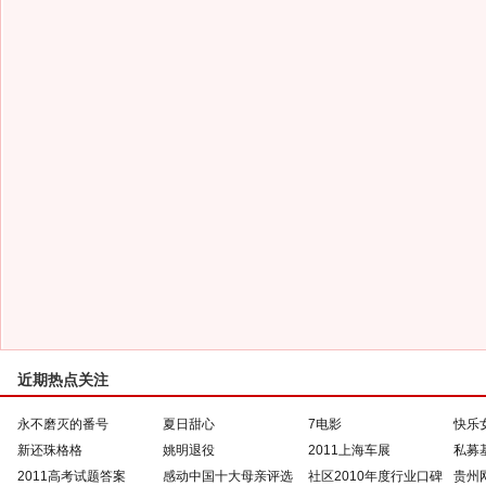
近期热点关注
永不磨灭的番号
夏日甜心
7电影
快乐
新还珠格格
姚明退役
2011上海车展
私募
2011高考试题答案
感动中国十大母亲评选
社区2010年度行业口碑
贵州