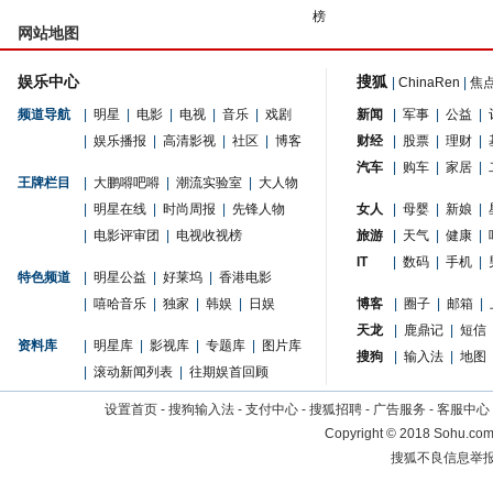
榜
网站地图
娱乐中心
搜狐
|
ChinaRen
|
焦
频道导航
|
明星
|
电影
|
电视
|
音乐
|
戏剧
新闻
|
军事
|
公益
|
|
娱乐播报
|
高清影视
|
社区
|
博客
财经
|
股票
|
理财
|
汽车
|
购车
|
家居
|
王牌栏目
|
大鹏嘚吧嘚
|
潮流实验室
|
大人物
|
明星在线
|
时尚周报
|
先锋人物
女人
|
母婴
|
新娘
|
|
电影评审团
|
电视收视榜
旅游
|
天气
|
健康
|
IT
|
数码
|
手机
|
特色频道
|
明星公益
|
好莱坞
|
香港电影
|
嘻哈音乐
|
独家
|
韩娱
|
日娱
博客
|
圈子
|
邮箱
|
天龙
|
鹿鼎记
|
短信
资料库
|
明星库
|
影视库
|
专题库
|
图片库
搜狗
|
输入法
|
地图
|
滚动新闻列表
|
往期娱首回顾
设置首页
-
搜狗输入法
-
支付中心
-
搜狐招聘
-
广告服务
-
客服中心
Copyright
©
2018 Sohu.com 
搜狐不良信息举