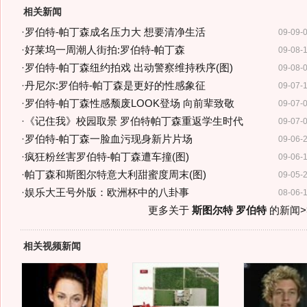
相关新闻
·
罗伯特-帕丁森成名压力大 想要清净生活
09-09-
·
好莱坞一周潮人街拍:罗伯特-帕丁森
09-08-
·
罗伯特-帕丁森纽约拍戏 出动警察维持秩序(图)
09-08-
·
丹尼尔:罗伯特-帕丁森是更好的性感象征
09-07-
·
罗伯特-帕丁森性感颓废LOOK登场 向前辈致敬
09-07-
·
《记住我》校园取景 罗伯特帕丁森重返学生时代
09-07-
·
罗伯特-帕丁森一脸血污现身新片片场
09-06-
·
疯狂粉丝害罗伯特-帕丁森遭车撞(图)
09-06-
·
帕丁森和斯图尔特意大利甜蜜度周末(图)
09-05-
·
娱乐大王号外版：欧洲杯中的八卦事
08-06-
更多关于
斯图尔特 罗伯特
的新闻>
相关视频新闻