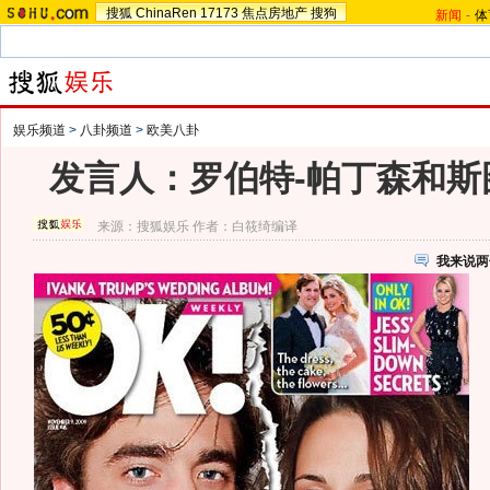
搜狐
ChinaRen
17173
焦点房地产
搜狗
新闻
-
体
娱乐频道
>
八卦频道
>
欧美八卦
发言人：罗伯特-帕丁森和斯
来源：
搜狐娱乐
作者：白筱绮编译
我来说两