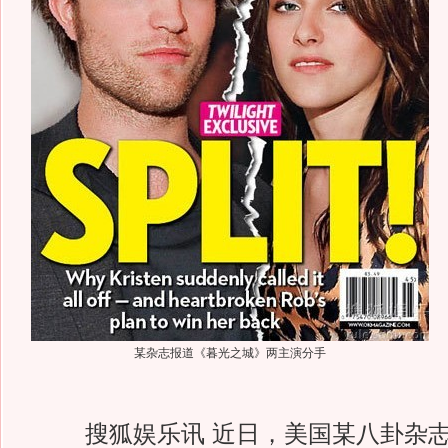
某杂志报道《暮光之城》两主演分手
搜狐娱乐讯 近日，美国某八卦杂志