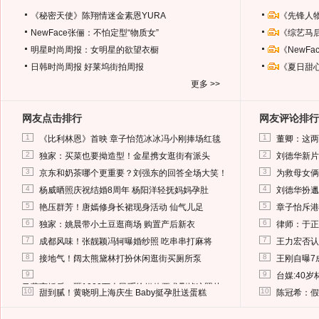
《秘密天使》陈翔情迷金素恩YURA
《先锋人
NewFace张俪：不怕定型“物质女”
《综艺马
明星时尚周报：女明星的欲望衣橱
《NewF
日韩时尚周报
好莱坞街拍周报
《夏日甜
更多 >>
网友点击排行
网友评论排行
1
1
《比利林恩》首映 章子怡范冰冰冯小刚捧场红毯
董卿：这两
2
2
独家：买菜也要拗造型！金星携女逛街有派头
刘德华新片
3
3
京东和奶茶哪个更重要？刘强东的回答全场大笑！
为救母女俩
4
4
杨威晒照庆祝结婚8周年 杨阳洋轻抚妈妈孕肚
刘德华扮邋
5
5
艳压群芳！唐嫣修身长裙现身活动 仙气儿足
章子怡斥港
6
6
独家：姚晨带小土豆逛商场 购置产后新衣
律师：于正
7
7
成都风味！张靓颖冯轲曝婚纱照 吃串串打麻将
王力宏否认
8
8
接地气！阔太熊黛林打扮休闲逛街买厕所泵
王刚自曝7
9
9
台媒:40
马蓉离婚后，砸1000万人民币给媒体要求删掉这照片
10
10
甜到腻！黄晓明上海庆生 Baby挺孕肚送蛋糕
陈冠希：假