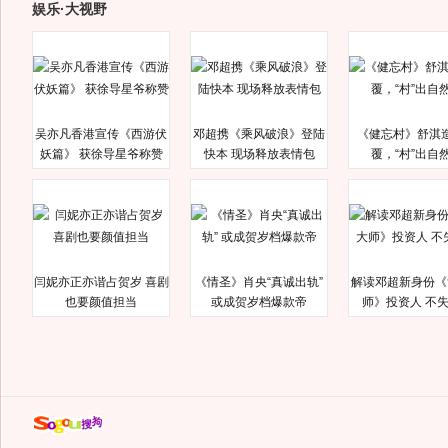
娱乐·大视野
吴亦凡香港宣传《西游伏
邓超携《乘风破浪》登陆
《健忘村》舒淇
妖篇》 获徐导星爷称赞
快本 现场释放表情包
覆，“村”出自
闫妮亦正亦谐占贺岁 喜剧
《情圣》肖央“真诚出轨”
解读邓超新身份《
也要颜值担当
或成贺岁档爆款帝
师》投资人 不