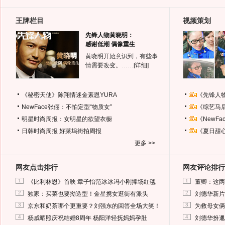
王牌栏目
视频策划
先锋人物黄晓明：
感谢低潮 偶像重生
黄晓明开始意识到，有些事
情需要改变。……
[详细]
《秘密天使》陈翔情迷金素恩YURA
《先锋人
NewFace张俪：不怕定型“物质女”
《综艺马
明星时尚周报：女明星的欲望衣橱
《NewF
日韩时尚周报
好莱坞街拍周报
《夏日甜
更多 >>
网友点击排行
网友评论排行
1
1
《比利林恩》首映 章子怡范冰冰冯小刚捧场红毯
董卿：这两
2
2
独家：买菜也要拗造型！金星携女逛街有派头
刘德华新片
3
3
京东和奶茶哪个更重要？刘强东的回答全场大笑！
为救母女俩
4
4
杨威晒照庆祝结婚8周年 杨阳洋轻抚妈妈孕肚
刘德华扮邋