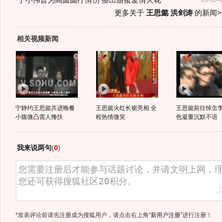
·
于小伟曾为高圆圆疗情伤 擦出甜蜜爱情火花
09-06-
更多关于
王思懿 洪剑涛
的新闻>
相关视频新闻
宁静约王思懿共进晚餐
王思懿火红长裙亮相 全
王思懿前往悼念李
小腹微凸需人搀扶
程热情微笑
色凝重沉默不语
我来说两句
(
0
)
*发表评论前请先注册成为搜狐用户，请点击右上角
“新用户注册”
进行注册！