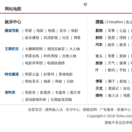
榜
网站地图
娱乐中心
搜狐
|
ChinaRen
|
焦
频道导航
|
明星
|
电影
|
电视
|
音乐
|
戏剧
新闻
|
军事
|
公益
|
|
娱乐播报
|
高清影视
|
社区
|
博客
财经
|
股票
|
理财
|
汽车
|
购车
|
家居
|
王牌栏目
|
大鹏嘚吧嘚
|
潮流实验室
|
大人物
|
明星在线
|
时尚周报
|
先锋人物
女人
|
母婴
|
新娘
|
|
电影评审团
|
电视收视榜
旅游
|
天气
|
健康
|
IT
|
数码
|
手机
|
特色频道
|
明星公益
|
好莱坞
|
香港电影
|
嘻哈音乐
|
独家
|
韩娱
|
日娱
博客
|
圈子
|
邮箱
|
天龙
|
鹿鼎记
|
短信
资料库
|
明星库
|
影视库
|
专题库
|
图片库
搜狗
|
输入法
|
地图
|
滚动新闻列表
|
往期娱首回顾
设置首页
-
搜狗输入法
-
支付中心
-
搜狐招聘
-
广告服务
-
客服中心
Copyright
©
2018 Sohu.com 
搜狐不良信息举