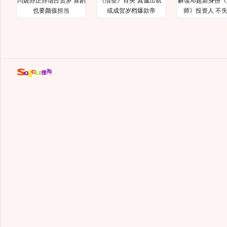
闫妮亦正亦谐占贺岁 喜剧
《情圣》肖央“真诚出轨”
解读邓超新身份《
也要颜值担当
或成贺岁档爆款帝
师》投资人 不