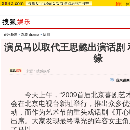
搜狐
ChinaRen
17173
焦点房地产
搜狗
新闻
-
体
娱乐频道
>
戏剧 drama
>
话剧
演员马以取代王思懿出演话剧 
缘
来源：
搜狐娱乐
我来说两
今天上午，“2009首届北京喜剧艺
会在北京电视台新址举行，推出众多优
动，而作为艺术节的重头戏话剧《开心
出席。大家发现最终曝光的阵容女主角
了马以。