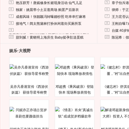
5
5
艳压群芳！唐嫣修身长裙现身活动 仙气儿足
章子怡斥港
6
6
独家：姚晨带小土豆逛商场 购置产后新衣
律师：于正
7
7
成都风味！张靓颖冯轲曝婚纱照 吃串串打麻将
王力宏否认
8
8
接地气！阔太熊黛林打扮休闲逛街买厕所泵
王刚自曝7
9
9
台媒:40
马蓉离婚后，砸1000万人民币给媒体要求删掉这照片
10
10
甜到腻！黄晓明上海庆生 Baby挺孕肚送蛋糕
陈冠希：假
娱乐·大视野
吴亦凡香港宣传《西游伏
邓超携《乘风破浪》登陆
《健忘村》舒淇
妖篇》 获徐导星爷称赞
快本 现场释放表情包
覆，“村”出自