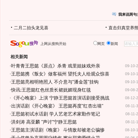
我来说两句
(
二月二抬头龙见喜
直击归真堂养
上网从搜狗开始
网页
新闻
相关新闻
·
叶青青王思懿《原点》杀青 戏里姐妹戏外亲
09-10-
·
王思懿携《叛女》做客福州 望托夫人给观众惊喜
09-10-
·
王思懿亮相明艳照人 不介意与"潘金莲"挂钩
09-10-
·
快讯:王思懿红色丝质长裙妩媚现身红毯
09-08-
·
《开心晚宴》上演 宁静王思懿首演话剧接受挑战
08-12-
·
出演话剧《开心晚宴》 王思懿再度"红杏出墙"
08-11-
·
王思懿初试水话剧 学人艺老艺术家勤作笔记
08-11-
·
洪剑涛 高亚麟 "声讨"宁静王思懿
08-11-
·
王思懿主演话剧《晚宴》 斗情敌却被老公骗惨
08-10-