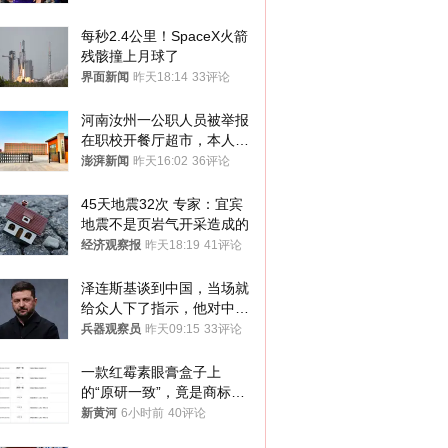
每秒2.4公里！SpaceX火箭
残骸撞上月球了
界面新闻
昨天18:14
33评论
河南汝州一公职人员被举报
在职校开餐厅超市，本人回
应称“是给别人帮忙”
澎湃新闻
昨天16:02
36评论
45天地震32次 专家：宜宾
地震不是页岩气开采造成的
经济观察报
昨天18:19
41评论
泽连斯基谈到中国，当场就
给众人下了指示，他对中国
和中乌关系，显然又有了新
兵器观察员
昨天09:15
33评论
的想法
一款红霉素眼膏盒子上
的“原研一致”，竟是商标！
律师：极易误导消费者；网
新黄河
6小时前
40评论
友：药企不应打擦边球