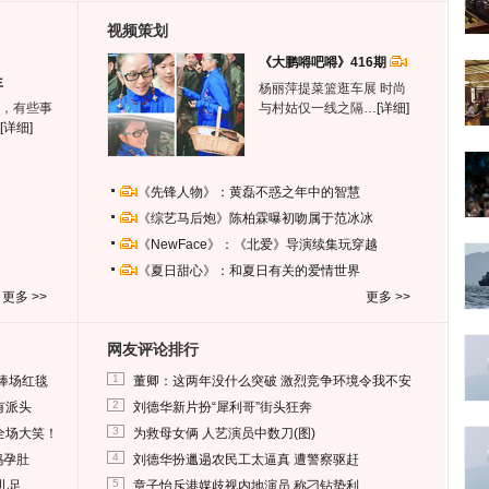
视频策划
《大鹏嘚吧嘚》416期
生
杨丽萍提菜篮逛车展 时尚
，有些事
与村姑仅一线之隔…
[详细]
[详细]
《先锋人物》：黄磊不惑之年中的智慧
《综艺马后炮》陈柏霖曝初吻属于范冰冰
《NewFace》：《北爱》导演续集玩穿越
《夏日甜心》：和夏日有关的爱情世界
更多 >>
更多 >>
网友评论排行
1
捧场红毯
董卿：这两年没什么突破 激烈竞争环境令我不安
2
有派头
刘德华新片扮“犀利哥”街头狂奔
3
全场大笑！
为救母女俩 人艺演员中数刀(图)
4
妈孕肚
刘德华扮邋遢农民工太逼真 遭警察驱赶
5
儿足
章子怡斥港媒歧视内地演员 称刁钻势利