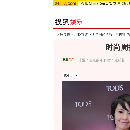
搜狐
ChinaRen
17173
焦点房
娱乐频道
>
八卦频道
>
明星时尚周报
>
明星时尚
时尚周
来源：
搜狐娱乐
作者：光试君