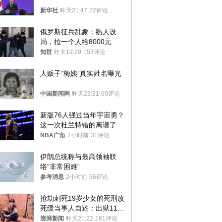
新华社
昨天21:47
22评论
俄罗斯征兵乱象：熟人设
局，拉一个人给8000元
知世
昨天19:29
153评论
人贩子“梅姨”真实姓名曝光
中国新闻网
昨天23:31
60评论
新版76人强过当年宇宙勇？
这一次杜兰特错的离谱了
NBA广角
7小时前
31评论
伊朗总统称与最高领袖联
络“非常困难”
参考消息
2小时前
56评论
抢劫刺死19岁少女的死刑改
死缓当事人自述：出狱11年
间始终刻意躲避被害人家属
澎湃新闻
昨天21:22
181评论