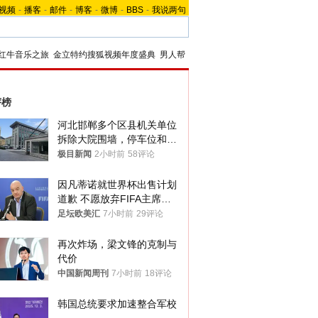
视频
-
播客
-
邮件
-
博客
-
微博
-
BBS
-
我说两句
红牛音乐之旅
金立特约搜狐视频年度盛典
男人帮
评榜
河北邯郸多个区县机关单位
拆除大院围墙，停车位和厕
所免费开放，当地多部门回
极目新闻
2小时前
58评论
应
因凡蒂诺就世界杯出售计划
道歉 不愿放弃FIFA主席职
位
足坛欧美汇
7小时前
29评论
再次炸场，梁文锋的克制与
代价
中国新闻周刊
7小时前
18评论
韩国总统要求加速整合军校