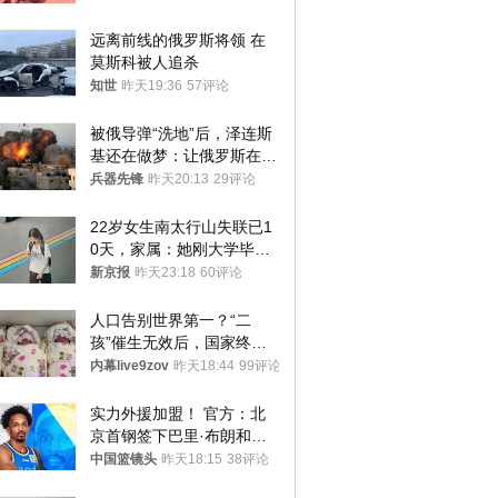
远离前线的俄罗斯将领 在
莫斯科被人追杀
知世
昨天19:36
57评论
被俄导弹“洗地”后，泽连斯
基还在做梦：让俄罗斯在冬
季前求和？
兵器先锋
昨天20:13
29评论
22岁女生南太行山失联已1
0天，家属：她刚大学毕业
想到山里旅行
新京报
昨天23:18
60评论
人口告别世界第一？“二
孩”催生无效后，国家终于
向住房出手了！
内幕live9zov
昨天18:44
99评论
实力外援加盟！ 官方：北
京首钢签下巴里·布朗和桑
普森
中国篮镜头
昨天18:15
38评论