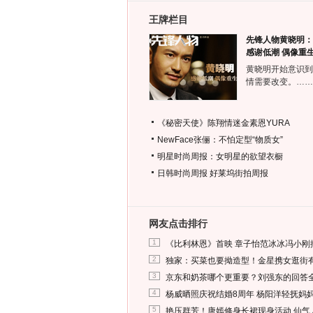
王牌栏目
先锋人物黄晓明：
感谢低潮 偶像重
黄晓明开始意识到
情需要改变。……
《秘密天使》陈翔情迷金素恩YURA
NewFace张俪：不怕定型“物质女”
明星时尚周报：女明星的欲望衣橱
日韩时尚周报
好莱坞街拍周报
网友点击排行
1
《比利林恩》首映 章子怡范冰冰冯小刚
2
独家：买菜也要拗造型！金星携女逛街
3
京东和奶茶哪个更重要？刘强东的回答
4
杨威晒照庆祝结婚8周年 杨阳洋轻抚妈
5
艳压群芳！唐嫣修身长裙现身活动 仙气