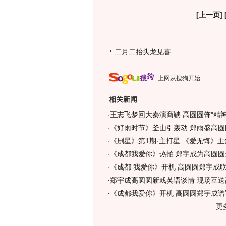
[
上一页
] 
二月二抬头龙见喜
上网从搜狗开始
相关新闻
·
王志飞梦回大秦演商鞅 高圆圆饰"精神
·
《好雨时节》釜山引轰动 郑雨盛高圆
·
《剧星》第1期·主打星:《爱无悔》
·
《成都我爱你》热拍 郑宇成为高圆圆
·
《成都 我爱你》开机 高圆圆郑宇成
·
郑宇成高圆圆新戏英语谈情 现场互送高
·
《成都我爱你》开机 高圆圆郑宇成谱
更