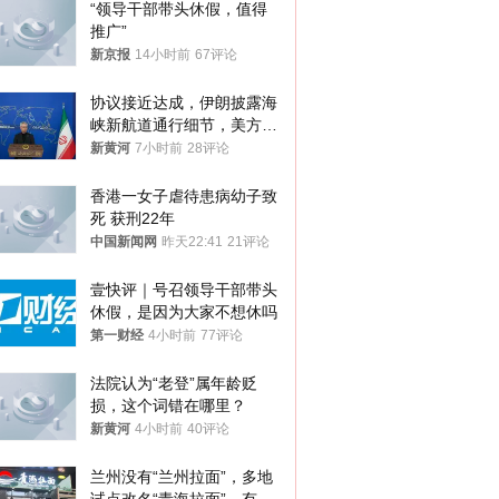
“领导干部带头休假，值得
推广”
新京报
14小时前
67评论
协议接近达成，伊朗披露海
峡新航道通行细节，美方再
提“倒计时”
新黄河
7小时前
28评论
香港一女子虐待患病幼子致
死 获刑22年
中国新闻网
昨天22:41
21评论
壹快评｜号召领导干部带头
休假，是因为大家不想休吗
第一财经
4小时前
77评论
法院认为“老登”属年龄贬
损，这个词错在哪里？
新黄河
4小时前
40评论
兰州没有“兰州拉面”，多地