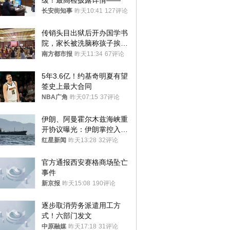
缓！最高检披露详情——
长安街知事
昨天10:41
127评论
传销头目出狱后开办国学书
院，家长被洗脑称孩子挨打
才有效果
南方都市报
昨天11:34
67评论
5年3.6亿！约基奇明夏有望
签史上最大合同
NBA广角
昨天07:15
37评论
伊朗、阿曼霍尔木兹海峡重
开协议曝光：伊朗掌控入湾
航道，与阿曼平分“服务费”
红星新闻
昨天13:28
32评论
官方通报西安赛格商场坠亡
事件
新京报
昨天15:08
190评论
逐步取消劳务派遣用工方
式！六部门发文
中原融媒
昨天17:18
31评论