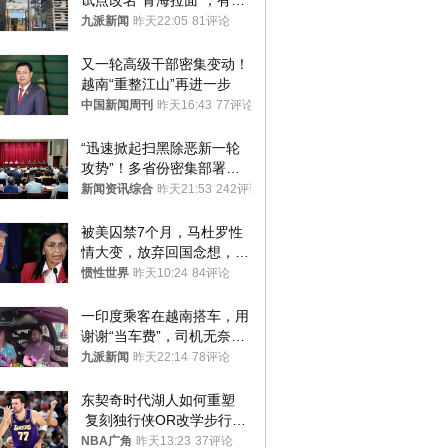
试点改名“青海拉面”，有商
家改名已两年
九派新闻
昨天22:05
81评论
又一轮高级干部密集变动！
越南“重整江山”再进一步
中国新闻周刊
昨天16:43
77评论
“迅速掀起扫黑除恶新一轮
攻势”！多省份密集部署，
公布举报方式
新闻资讯综合
昨天21:53
242评论
被美囚禁7个月，马杜罗性
情大变，放弃回国念想，最
后嘱托已公开
惯性世界
昨天10:24
84评论
一印度乘客在越南搭车，用
谢谢“当车费”，司机无奈发
笑；印度网友：不代表印度
九派新闻
昨天22:14
78评论
人
东契奇时代湖人如何重塑
 复刻独行侠OR改学步行
者？
NBA广角
昨天13:23
37评论