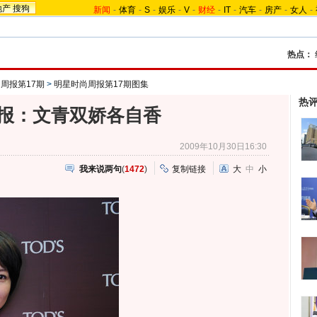
地产
搜狗
新闻
-
体育
-
S
-
娱乐
-
V
-
财经
-
IT
-
汽车
-
房产
-
女人
-
热点：
周报第17期
>
明星时尚周报第17期图集
热
报：文青双娇各自香
2009年10月30日16:30
我来说两句
(
1472
)
复制链接
大
中
小