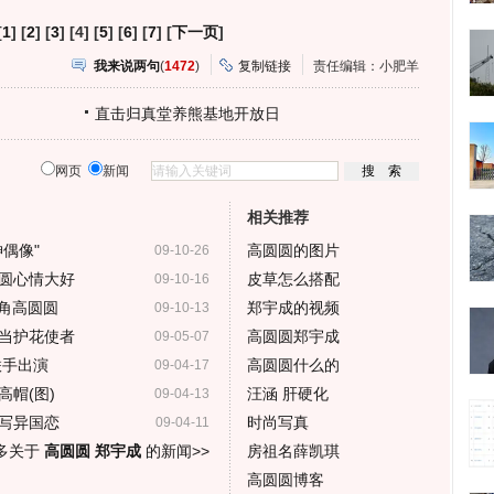
[
1
] [
2
] [
3
] [4] [
5
] [
6
] [
7
] [
下一页
]
我来说两句
(
1472
)
复制链接
责任编辑：小肥羊
直击归真堂养熊基地开放日
网页
新闻
相关推荐
偶像"
高圆圆的图片
09-10-26
圆心情大好
皮草怎么搭配
09-10-16
主角高圆圆
郑宇成的视频
09-10-13
当护花使者
高圆圆郑宇成
09-05-07
联手出演
高圆圆什么的
09-04-17
帽(图)
汪涵 肝硬化
09-04-13
写异国恋
时尚写真
09-04-11
多关于
高圆圆 郑宇成
的新闻>>
房祖名薛凯琪
高圆圆博客