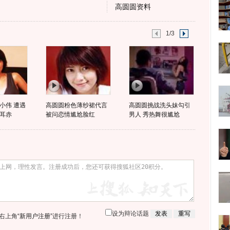
高圆圆资料
1/3
小伟 遭遇
高圆圆粉色薄纱裙代言
高圆圆挑战洗头妹勾引
耳赤
被问恋情尴尬脸红
男人 秀热舞很尴尬
设为辩论话题
右上角
“新用户注册”
进行注册！