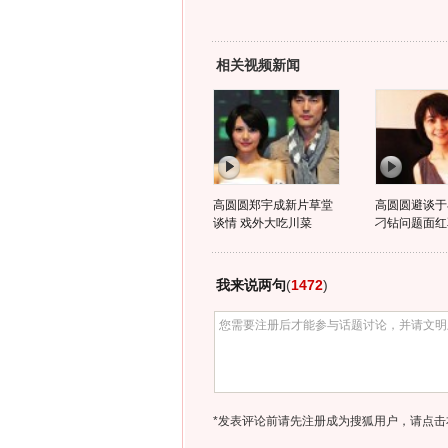
相关视频新闻
高圆圆郑宇成新片草堂
高圆圆避谈于
谈情 戏外大吃川菜
刁钻问题面红
我来说两句
(
1472
)
*发表评论前请先注册成为搜狐用户，请点击