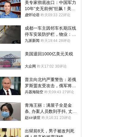
美专家彻底改口：中国军力
10年“史无前例”狂飙！美军
真慌了
虚怀论语
昨天09:33
22评论
成都一车主因邻车长期压线
停车安装防护栏，物业：不
建议装护栏，也会影响自身
九派新闻
昨天19:44
28评论
停车
美国退回1000亿美元关税
大众网
昨天17:02
30评论
普京向北约严重警告：若俄
罗斯盟友受攻击，俄军将动
用核武器保护
兵器海陆空
昨天09:43
27评论
青海王丽：满屋子全是金
条, 办案人员数到手抖, 丈夫
受不了提前离场
赵sir谈世
昨天16:31
23评论
出狱前8天，男子被改判死