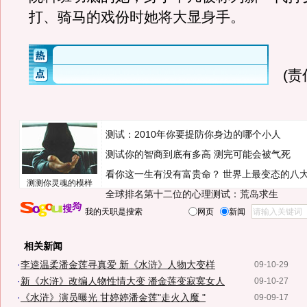
打、骑马的戏份时她将大显身手。
(
测试：2010年你要提防你身边的哪个小人
测试你的智商到底有多高 测完可能会被气死
看你这一生有没有富贵命？
世界上最变态的八
测测你灵魂的模样
全球排名第十二位的心理测试：荒岛求生
我的天职是搜索
网页
新闻
相关新闻
·
李逵温柔潘金莲寻真爱 新《水浒》人物大变样
09-10-29
·
新《水浒》改编人物性情大变 潘金莲变寂寞女人
09-10-27
·
《水浒》演员曝光 甘婷婷潘金莲"走火入魔 "
09-09-17