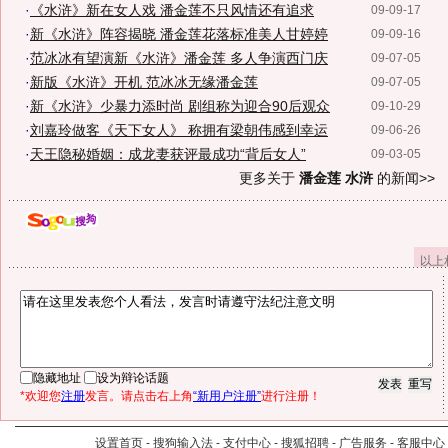
·
《水浒》新在女人戏 潘金莲不只风情还有追求
09-09-17
·
新《水浒》阵容揭晓 潘金莲花落标准美人甘婷婷
09-09-16
·
范冰冰有望演新《水浒》潘金莲 多人争演西门庆
09-07-05
·
新版《水浒》开机 范冰冰无缘潘金莲
09-07-05
·
新《水浒》少暴力添时尚 剧组称为迎合90后观众
09-10-29
·
刘嘉玲做客《天下女人》 称拥有梁朝伟感到幸运
09-06-26
·
天王隐秘婚姻：成龙妻获评最成功“背后女人”
09-03-05
更多关于
潘金莲 水浒
的新闻>>
以上
隐藏地址
设为辩论话题
*欢迎您
注册
发言。请点击右上角
“新用户注册”
进行注册！
设置首页
-
搜狗输入法
-
支付中心
-
搜狐招聘
-
广告服务
-
客服中心