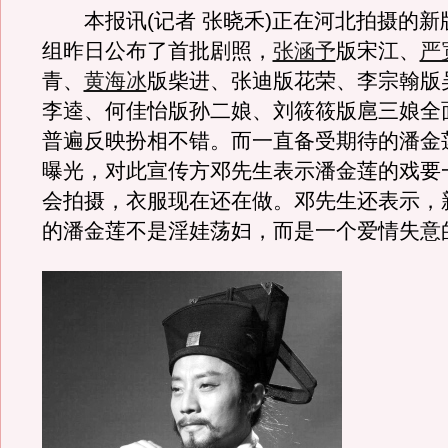
本报讯(记者 张晓禾)正在河北拍摄的新
组昨日公布了首批剧照，
张涵予
版宋江、
严
青、
黄海冰
版柴进、张迪版花荣、李宗翰版
李逵、何佳怡版孙二娘、刘筱筱版扈三娘全
普遍反映扮相不错。而一直备受期待的潘金
曝光，对此宣传方邓先生表示潘金莲的戏要
会拍摄，衣服现在还在做。邓先生还表示，
的潘金莲不是淫娃荡妇，而是一个爱情失意