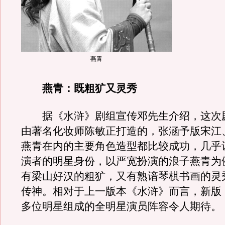
燕青
燕青：既粗犷又灵秀
据《水浒》剧组宣传邓先生介绍，这次
由著名化妆师陈敏正打造的，张涵予版宋江
燕青在内的主要角色造型都比较成功，几乎
演者的明星身份，以严宽扮演的浪子燕青为
有梁山好汉的粗犷，又有熟谙琴棋书画的灵
传神。相对于上一版本《水浒》而言，新版
多位明星组成的全明星演员阵容令人期待。