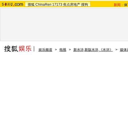
搜狐
ChinaRen
17173
焦点房地产
搜狗
新闻
-
体
娱乐频道
>
电视
>
新水浒,新版水浒,《水浒》
>
媒体