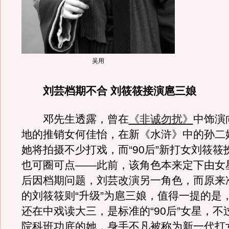
吴用
刘芸档期不合 刘筱筱接演扈三娘
邓先生透露，曾在
《非诚勿扰》
中饰演
地的推销女何佳怡，在新《水浒》中的孙二
她将拍摄不少打戏，而“90后”新打女刘筱筱
也可圈可点——此前，该角色本来定下由女
后因档期问题，刘芸改演另一角色，而原来
的刘筱筱则“升级”为扈三娘，值得一提的是
还在中戏读大三，是标准的“90后”女星，不
院科班功底的她，身手不凡被称为新一代打