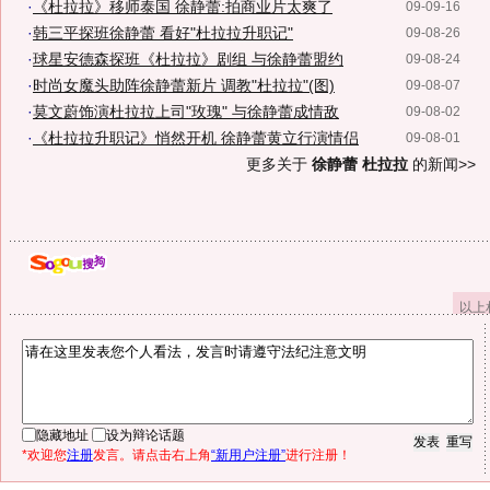
·
《杜拉拉》移师泰国 徐静蕾:拍商业片太爽了
09-09-16
·
韩三平探班徐静蕾 看好"杜拉拉升职记"
09-08-26
·
球星安德森探班《杜拉拉》剧组 与徐静蕾盟约
09-08-24
·
时尚女魔头助阵徐静蕾新片 调教"杜拉拉"(图)
09-08-07
·
莫文蔚饰演杜拉拉上司"玫瑰" 与徐静蕾成情敌
09-08-02
·
《杜拉拉升职记》悄然开机 徐静蕾黄立行演情侣
09-08-01
更多关于
徐静蕾 杜拉拉
的新闻>>
以上
隐藏地址
设为辩论话题
*欢迎您
注册
发言。请点击右上角
“新用户注册”
进行注册！