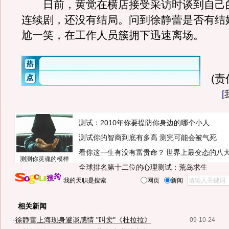
日前，黄觉在横店接受采访时谈到自己
连续剧，还没有结局。问到徐静蕾是否有结
尬一笑，在工作人员簇拥下迅速离场。
(
[
测试：2010年你要提防你身边的哪个小人
测试你的智商到底有多高 测完可能会被气死
看你这一生有没有富贵命？
世界上最变态的八
测测你灵魂的模样
全球排名第十二位的心理测试：荒岛求生
我的天职是搜索
网页
新闻
相关新闻
·
徐静蕾上海现身避谈感情 "叫卖"《杜拉拉》
09-10-24