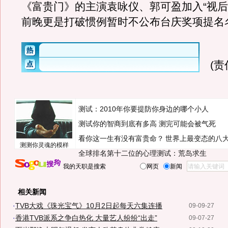
《富贵门》的主演袁咏仪、郭可盈加入“视后
前晚更是打破惯例暂时不公布台庆奖项提名
(
测试：2010年你要提防你身边的哪个小人
测试你的智商到底有多高 测完可能会被气死
看你这一生有没有富贵命？
世界上最变态的八
测测你灵魂的模样
全球排名第十二位的心理测试：荒岛求生
我的天职是搜索
网页
新闻
相关新闻
·
TVB大戏《珠光宝气》10月2日起每天六集连播
09-09-27
·
香港TVB派系之争白热化 大量艺人纷纷“出走”
09-07-27