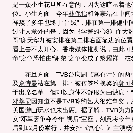
是一众小生花旦所在意的，因为这暗示着他们
位。小生方面，今年
林保怡
和陈豪站在中间
祥熬了多年也终于“晋级”，排在第一排偏中
过让人意外的是，因为《学警雄心3》而大热的“L
哥”谢天华却被安排在第二排右面靠边的位
看上去不太开心。香港媒体推测说，由此可
帝”之争恐怕由“谢黎”之争变成了黎耀祥一枝
花旦方面，TVB台庆剧《宫心计》的两
及
佘诗曼
站在第一排；被传签约换奖的
郭可
于出席名单，但却以身体不舒服为由缺席；“
邓萃雯
因知道不是TVB签约艺人很难拿奖，
美国游山玩水也未出席。据了解，TVB为力
女”邓萃雯争夺今年“视后”宝座，刻意将今
后到12月份举行，并安排《宫心计》主演杨