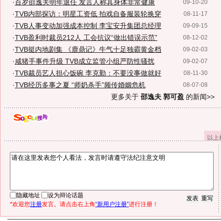
·
百岁邵逸夫明年退任 发言人称其身体非常健康
09-10-20
·
TVB内部探访：明星工资低 拍戏自备服装轮换穿
08-11-17
·
TVB人事变动加强成本控制 李宝安升集团总经理
09-09-15
·
TVB盈利时裁员212人 工会抗议“做出错误示范”
08-12-02
·
TVB挺内地剧集 《鹿鼎记》牛气十足独霸黄金档
09-02-03
·
咸猪手事件升级 TVB成立监管小组严防性骚扰
09-02-07
·
TVB裁员艺人担心饭碗 李克勤：不要没事做就好
08-11-30
·
TVB经历多事之夏 “师奶杀手”频传婚姻危机
08-07-08
更多关于
邵逸夫 郭可盈
的新闻>>
以上
隐藏地址
设为辩论话题
*欢迎您
注册
发言。请点击右上角
“新用户注册”
进行注册！