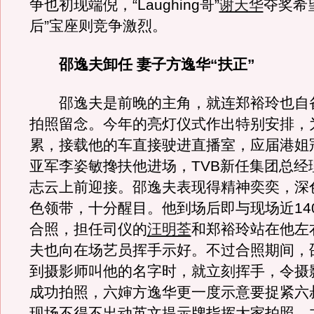
争也初现端倪，“Laughing哥”
谢天华
夺奖希
后”宝座则竞争激烈。
邵逸夫卸任 妻子方逸华“扶正”
邵逸夫是前晚的主角，就连郑裕玲也自
拍照留念。今年的亮灯仪式作出特别安排，
累，接载他的车直接驶进直播室，应届港姐
亚军李姿敏搀扶他进场，TVB新任集团总经
志云上前迎接。邵逸夫表现得精神奕奕，深
色领带，十分醒目。他到场后即与现场近14
合照，担任司仪的
汪明荃
和郑裕玲站在他左
夫也向在场艺员挥手示好。不过合照期间，
到摄影师叫他的名字时，就立刻挥手，令摄
成功拍照，六婶方逸华更一度示意要捉紧六
现场不得不出动英文提示牌指挥大家拍照，