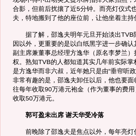
合影，但前后扰攘了近5分钟。而亮灯仪式
夫，特地搬到了他的座位前，让他坐着主持
据了解，邵逸夫明年元旦开始淡出TVB
因以外，更重要的是以白纸黑字进一步确认其
副主席兼董事总经理方逸华（原名李梦兰）执
权。熟知TVB的人都知道其实几年前实际掌
是方逸华而非六叔，近年她只是由“垂帘听政
非常有趣的是，邵逸夫卸任以后，他也要面
往每年收取90万港元袍金（作为董事的费用
收取50万港元。
郭可盈未出席 谢天华受冷落
前晚除了邵逸夫是焦点以外，每年亮灯