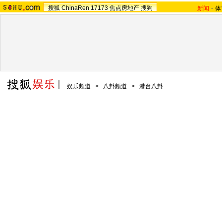
搜狐
ChinaRen
17173
焦点房地产
搜狗
新闻
-
体
娱乐频道
>
八卦频道
>
港台八卦