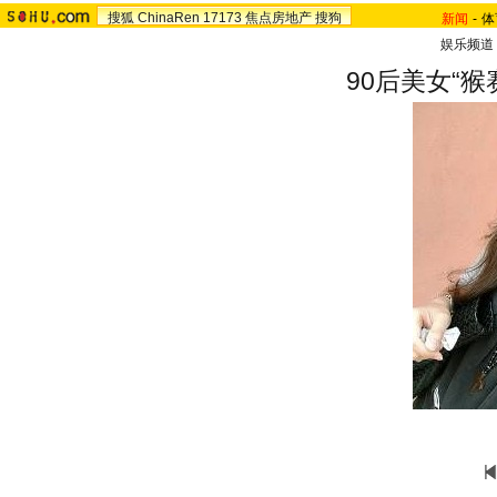
搜狐
ChinaRen
17173
焦点房地产
搜狗
新闻
-
体
娱乐频道
90后美女“猴