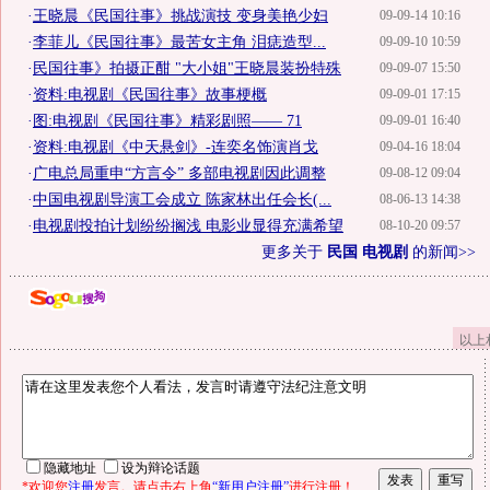
·
王晓晨《民国往事》挑战演技 变身美艳少妇
09-09-14 10:16
·
李菲儿《民国往事》最苦女主角 泪痣造型...
09-09-10 10:59
·
民国往事》拍摄正酣 "大小姐"王晓晨装扮特殊
09-09-07 15:50
·
资料:电视剧《民国往事》故事梗概
09-09-01 17:15
·
图:电视剧《民国往事》精彩剧照—— 71
09-09-01 16:40
·
资料:电视剧《中天悬剑》-连奕名饰演肖戈
09-04-16 18:04
·
广电总局重申“方言令” 多部电视剧因此调整
09-08-12 09:04
·
中国电视剧导演工会成立 陈家林出任会长(...
08-06-13 14:38
·
电视剧投拍计划纷纷搁浅 电影业显得充满希望
08-10-20 09:57
更多关于
民国 电视剧
的新闻>>
以上
隐藏地址
设为辩论话题
*欢迎您
注册
发言。请点击右上角
“新用户注册”
进行注册！