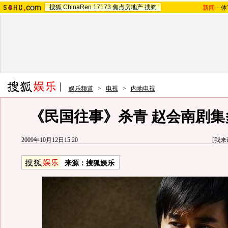
搜狐
ChinaRen
17173
焦点房地产
搜狗
新闻
-
体
娱乐频道
>
电视
>
内地电视
《民国往事》杀青 赵会南剧集
2009年10月12日15:20
[
我来
来源：
搜狐娱乐