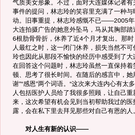
气质美女形象。不过，面对大连媒体记者有
事件的提问，林志玲的笑容里充满了一种与
动。旧事重提，林志玲感慨不已——2005年
大连拍摄广告的她意外坠马，马从其胸部踏
6根肋骨骨折，休养了近4个月才复出。那时
人最红之时，这一闭门休养，损失当然不可
玲也因此从那段不愉快的经历中感受到了大
在回答这个问题时，林志玲虽然一直保持着
顿、思考了很长时间。在随后的感言中，她
谢”“感恩”两个词语。“这次来大连内心有太
人包括医护人员给了我很多照顾，让自己重
来，这次希望有机会见到当初帮助我过的医
露，会在私下里去拜见那些对自己有恩的人
对人生有新的认识——