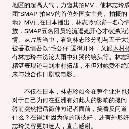
地区的超高人气，力邀其拍MV，使林志玲
团“SMAP”拍MV的首位外国女主角。拍摄
地》MV已在日本播出，林志玲饰演一名心
族，SMAP五名团员轮流逗她开心才破涕为
情。从片段当中，看到林志玲分别与五子大
被香取慎吾以“毛公仔”逗得开怀，又跟
木村
有林志玲在滂沱大雨中狂哭的镜头等。林志
精湛表现还电到木村拓哉，不但对她赞不绝
来与她合作日剧或电影。
不仅在日本，林志玲如今在整个亚洲也
对于自己为何在亚洲有如此大的影响的提问
答前突然把话筒伸向记者面前，笑着反问道
什么？在得到“因为你的演技好，还有外形好
志玲笑容更加迷人，直言感谢。