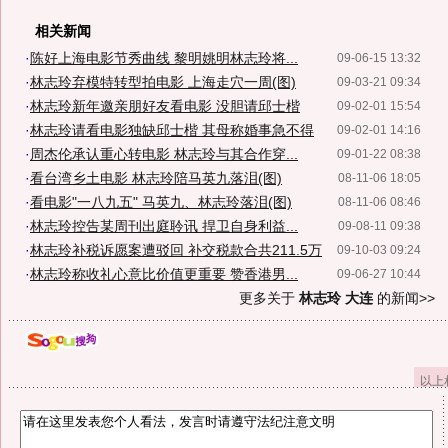
相关新闻
·
陈好上海电影节秀曲线 黎明姚明林志玲将...
09-06-15 13:32
·
林志玲弃模特转型拍电影 上海走穴一周(图)
09-03-21 09:34
·
林志玲新年邀亲朋好友看电影 没胆请邱士楷
09-02-01 15:54
·
林志玲请看电影独缺邱士楷 其母称婚事急不得
09-02-01 14:16
·
周杰伦承认重心转电影 林志玲与其合作穿...
09-01-22 08:38
·
看台湾乡土电影 林志玲陪马英九落泪(图)
08-11-06 18:05
·
看电影"一八九五" 马英九、林志玲落泪(图)
08-11-06 08:46
·
林志玲控告某周刊出庭聆讯 捍卫自身利益...
09-08-11 09:38
·
林志玲补税诉愿案遭驳回 补交税款合共211.5万
09-10-03 09:24
·
林志玲称收礼心意比价值更重要 赞香港男...
09-06-27 10:44
更多关于
林志玲 大连
的新闻>>
以上