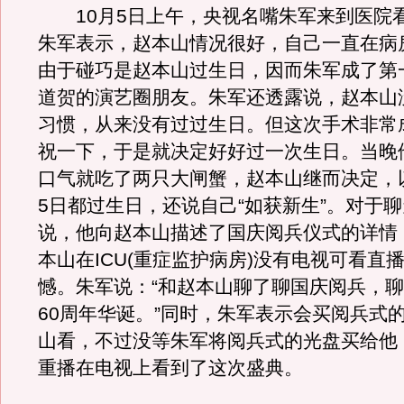
10月5日上午，央视名嘴朱军来到医院
朱军表示，赵本山情况很好，自己一直在病
由于碰巧是赵本山过生日，因而朱军成了第
道贺的演艺圈朋友。朱军还透露说，赵本山
习惯，从来没有过过生日。但这次手术非常
祝一下，于是就决定好好过一次生日。当晚
口气就吃了两只大闸蟹，赵本山继而决定，以
5日都过生日，还说自己“如获新生”。对于
说，他向赵本山描述了国庆阅兵仪式的详情
本山在ICU(重症监护病房)没有电视可看直
憾。朱军说：“和赵本山聊了聊国庆阅兵，
60周年华诞。”同时，朱军表示会买阅兵式的
山看，不过没等朱军将阅兵式的光盘买给他
重播在电视上看到了这次盛典。