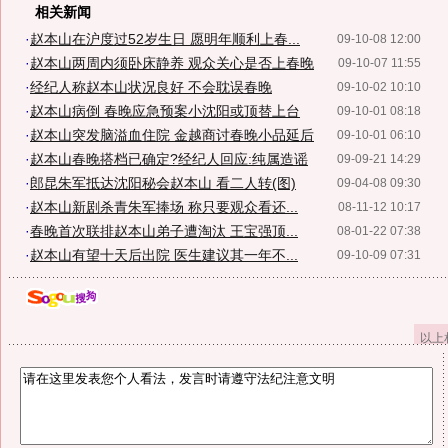
相关新闻
·
赵本山在沪度过52岁生日 愿明年顺利上春...
09-10-08 12:00
·
赵本山两周内须卧床静养 观众关心是否上春晚
09-10-07 11:55
·
经纪人称赵本山状况良好 不会耽误春晚
09-10-02 10:10
·
赵本山病倒 春晚应急预案小沈阳或顶替上台
09-10-01 08:18
·
赵本山突发脑溢血住院 金越商讨春晚小品延后
09-10-01 06:10
·
赵本山春晚搭档已确定?经纪人回应:纯属造谣
09-09-21 14:29
·
郎昆朱军抵达沈阳秘会赵本山 看二人转(图)
09-04-08 09:30
·
赵本山新剧杀青朱军捧场 称只要观众看还...
08-11-12 10:17
·
春晚首次联排赵本山弟子遭淘汰 王宝强顶...
08-01-22 07:38
·
赵本山有望十天后出院 医生建议其一年不...
09-10-09 07:31
以上