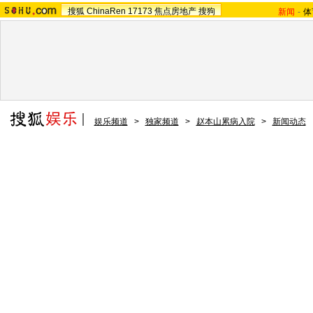
搜狐
ChinaRen
17173
焦点房地产
搜狗
新闻
-
体
娱乐频道
>
独家频道
>
赵本山累病入院
>
新闻动态