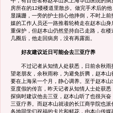
午，有目击者称赵本山从上海华山医院的病
房所在的12楼楼道里散步。做完手术后的他
显蹒跚，一旁的护士担心他摔倒，不时上前
媒的工作人员还一路推着轮椅走在赵本山身
重保护，但赵本山仍然坚持自己走路，在楼
几圈后，他走回病房，没有再露面。
好友建议近日可能会去三亚疗养
不过记者从知情人处获悉，日前余秋雨
望老朋友，余秋雨称，为避免折腾，赵本山
要在上海呆一个月，静心调养。至于赵本山
亚度假的传言，昨天记者从知情人士处获悉
探病时建议他去三亚，赵本山听了也很兴奋
三亚疗养。而赵本山就读的长江商学院也派
各地同学们祝福的卡片和鲜花，由本山传媒