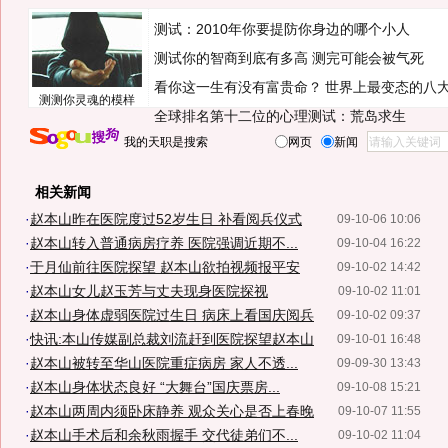
测试：2010年你要提防你身边的哪个小人
测试你的智商到底有多高 测完可能会被气死
看你这一生有没有富贵命？
世界上最变态的八
测测你灵魂的模样
全球排名第十二位的心理测试：荒岛求生
我的天职是搜索
网页
新闻
相关新闻
·
赵本山昨在医院度过52岁生日 补看阅兵仪式
09-10-06 10:06
·
赵本山转入普通病房疗养 医院强调近期不...
09-10-04 16:22
·
于月仙前往医院探望 赵本山欲拍视频报平安
09-10-02 14:42
·
赵本山女儿赵玉芳与丈夫现身医院探视
09-10-02 11:01
·
赵本山身体虚弱医院过生日 病床上看国庆阅兵
09-10-02 09:37
·
快讯:本山传媒副总裁刘流赶到医院探望赵本山
09-10-01 16:48
·
赵本山被转至华山医院重症病房 家人不透...
09-09-30 13:43
·
赵本山身体状态良好 “大舞台”国庆票房...
09-10-08 15:21
·
赵本山两周内须卧床静养 观众关心是否上春晚
09-10-07 11:55
·
赵本山手术后和余秋雨握手 交代徒弟们不...
09-10-02 11:04