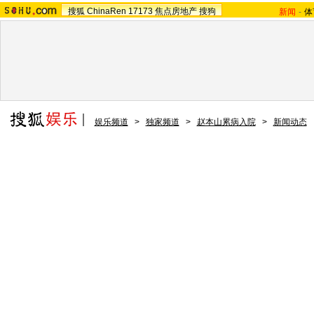
搜狐
ChinaRen
17173
焦点房地产
搜狗
新闻
-
体
娱乐频道
>
独家频道
>
赵本山累病入院
>
新闻动态