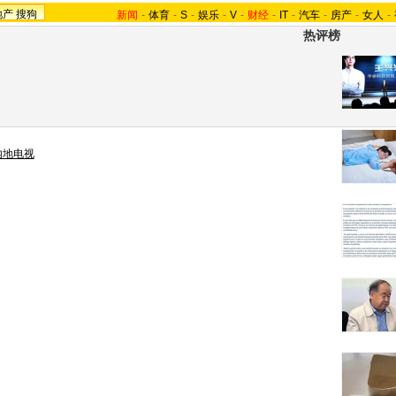
地产
搜狗
新闻
-
体育
-
S
-
娱乐
-
V
-
财经
-
IT
-
汽车
-
房产
-
女人
-
热评榜
内地电视