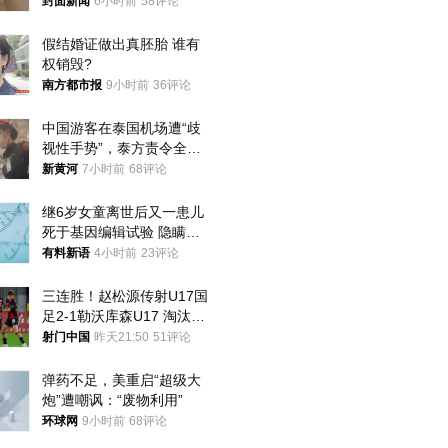
帖吐槽后酒店退还一半的
封面新闻
6小时前
58评论
钱，当地市监局回应
假结婚证做出真胚胎 谁有
权销毁?
南方都市报
9小时前
36评论
中国游客在泰国机场遭“歧
视性手势”，泰方责令全面
调查，对责任人采取最严厉
新黄河
7小时前
68评论
处分
继6岁女童离世后又一患儿
死于基因编辑试验 隐瞒一
年才对外披露
有料新语
4小时前
23评论
三连胜！赵松源传射U17国
足2-1勒沃库森U17 淘汰赛
将战河床
射门中国
昨天21:50
51评论
弹药不足，美重启“超级大
炮”遭嘲讽：“废物利用”
环球网
9小时前
68评论