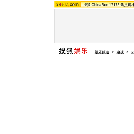
搜狐
ChinaRen
17173
焦点房
娱乐频道
>
电视
>