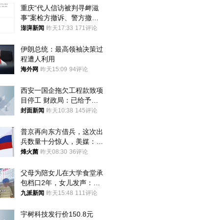
重庆“代人信访被判寻衅滋
事”案检方撤诉、警方撤
案，两被告人获国赔
澎湃新闻
昨天17:33
171评论
伊朗总统：最高领袖决策过
程遭人利用
海外网
昨天15:09
94评论
西安一国企拖欠工程款致项
目停工 财政局：已给予处
分，正督促整改
封面新闻
昨天10:38
145评论
普京再向东方借兵，这次出
兵数量十分惊人，美媒：俄
朝要动真格？
烽火菌
昨天08:30
36评论
父母为陪女儿在大学食堂承
包档口2年，女儿发声：初
衷是为了陪伴，毕业后将不
九派新闻
昨天15:48
111评论
再营业
宇树科技发行价150.8元