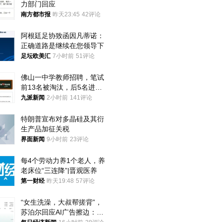
力部门回应
南方都市报
昨天23:45
42评论
阿根廷足协致函因凡蒂诺：
正确道路是继续在您领导下
足坛欧美汇
7小时前
51评论
佛山一中学教师招聘，笔试
前13名被淘汰，后5名进体
检，被疑萝卜岗，官方通
九派新闻
2小时前
141评论
报：已叫停
特朗普宣布对多晶硅及其衍
生产品加征关税
界面新闻
9小时前
23评论
每4个劳动力养1个老人，养
老床位“三连降”|晋观医养
第一财经
昨天19:48
57评论
“女生洗澡，大叔帮搓背”，
苏泊尔回应AI广告擦边：视