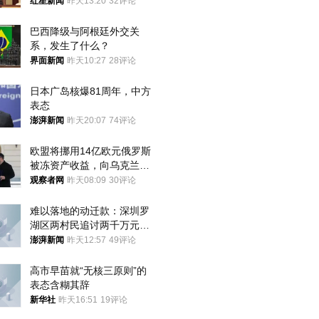
红星新闻
昨天13:20
32评论
巴西降级与阿根廷外交关
系，发生了什么？
界面新闻
昨天10:27
28评论
日本广岛核爆81周年，中方
表态
澎湃新闻
昨天20:07
74评论
欧盟将挪用14亿欧元俄罗斯
被冻资产收益，向乌克兰提
供援助
观察者网
昨天08:09
30评论
难以落地的动迁款：深圳罗
湖区两村民追讨两千万元动
迁款八年未果
澎湃新闻
昨天12:57
49评论
高市早苗就“无核三原则”的
表态含糊其辞
新华社
昨天16:51
19评论