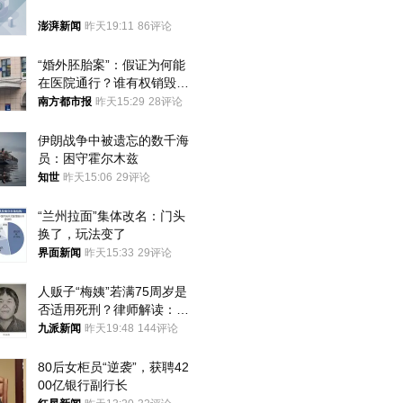
澎湃新闻
昨天19:11
86评论
“婚外胚胎案”：假证为何能
在医院通行？谁有权销毁胚
胎？
南方都市报
昨天15:29
28评论
伊朗战争中被遗忘的数千海
员：困守霍尔木兹
知世
昨天15:06
29评论
“兰州拉面”集体改名：门头
换了，玩法变了
界面新闻
昨天15:33
29评论
人贩子“梅姨”若满75周岁是
否适用死刑？律师解读：很
大概率不会被判处死刑
九派新闻
昨天19:48
144评论
80后女柜员“逆袭”，获聘42
00亿银行副行长