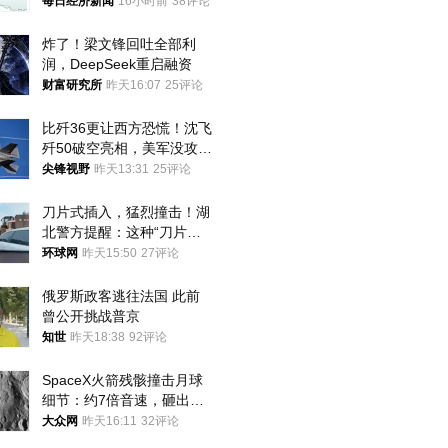
频全下架，已强化内容管理
每日经济新闻
16小时前
38评论
与审核
炸了！梁文锋回吐全部利
润，DeepSeek重启融资
财富研究所
昨天16:07
25评论
比歼36更让西方恐慌！沈飞
歼50破空亮相，美军没攻克
的技术被拿下
尖锋视野
昨天13:31
25评论
刀片式插入，猛烈撞击！湖
北警方提醒：这种“刀片超
车”，太危险了
环球网
昨天15:50
27评论
俄罗斯政客逃往法国 此前
曾公开挑战普京
知世
昨天18:38
92评论
SpaceX火箭残骸撞击月球
细节：约7倍音速，砸出直
径约30米撞击坑
大众网
昨天16:11
32评论