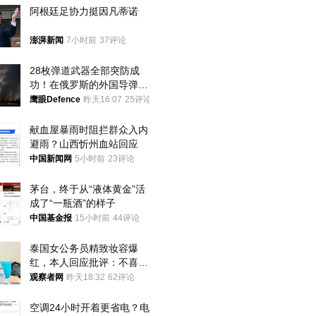
阿根廷足协力挺因凡蒂诺
澎湃新闻
7小时前
37评论
28枚弹道武器全部突防成
功！在俄罗斯的外国导弹发
射车都是合法打击目标
鹰眼Defence
昨天16:07
25评论
献血屋暴雨时阻拦群众入内
避雨？山西忻州血站回应
中国新闻网
5小时前
23评论
茅台，终于从“液体黄金”活
成了“一瓶酒”的样子
中国基金报
15小时前
44评论
泰国女公务员精致妆容爆
红，本人回应批评：不喜欢
就别看
观察者网
昨天18:32
62评论
空调24小时开着更省电？电