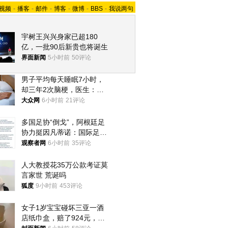
视频
-
播客
-
邮件
-
博客
-
微博
-
BBS
-
我说两句
宇树王兴兴身家已超180
亿，一批90后新贵也将诞生
界面新闻
5小时前
50评论
男子平均每天睡眠7小时，
却三年2次脑梗，医生：这
样睡觉更伤身
大众网
6小时前
21评论
多国足协“倒戈”，阿根廷足
协力挺因凡蒂诺：国际足联
今后应继续在其领导下前行
观察者网
6小时前
35评论
人大教授花35万公款考证莫
言家世 荒诞吗
狐度
9小时前
453评论
女子1岁宝宝碰坏三亚一酒
店纸巾盒，赔了924元，发