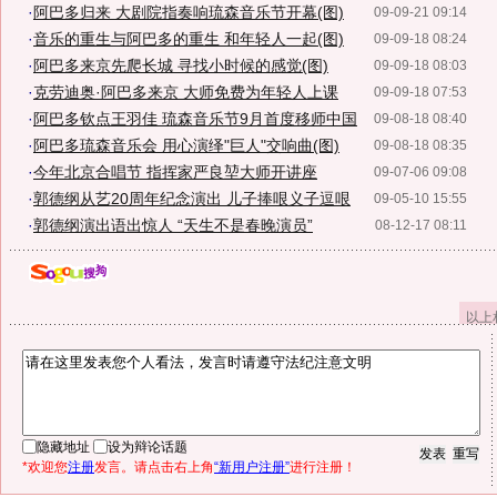
·
阿巴多归来 大剧院指奏响琉森音乐节开幕(图)
09-09-21 09:14
·
音乐的重生与阿巴多的重生 和年轻人一起(图)
09-09-18 08:24
·
阿巴多来京先爬长城 寻找小时候的感觉(图)
09-09-18 08:03
·
克劳迪奥·阿巴多来京 大师免费为年轻人上课
09-09-18 07:53
·
阿巴多钦点王羽佳 琉森音乐节9月首度移师中国
09-08-18 08:40
·
阿巴多琉森音乐会 用心演绎"巨人"交响曲(图)
09-08-18 08:35
·
今年北京合唱节 指挥家严良堃大师开讲座
09-07-06 09:08
·
郭德纲从艺20周年纪念演出 儿子捧哏义子逗哏
09-05-10 15:55
·
郭德纲演出语出惊人 “天生不是春晚演员”
08-12-17 08:11
以上
隐藏地址
设为辩论话题
*欢迎您
注册
发言。请点击右上角
“新用户注册”
进行注册！