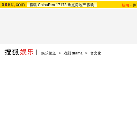
搜狐
ChinaRen
17173
焦点房地产
搜狗
新闻
-
体
娱乐频道
>
戏剧 drama
>
音文化