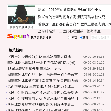
测试：2010年你要提防你身边的哪个小人
测试你的智商到底有多高 测完可能会被气死
看你这一生有没有富贵命？
世界上最变态的八
测测你灵魂的模样
全球排名第十二位的心理测试：荒岛求生
我的天职是搜索
网页
新闻
相关新闻
·
《风声》今日超前点映 李冰冰周迅大玩残...
09-09-16 15:38
·
李冰冰周迅飙戏13分钟 耗费"330米"胶片(图)
09-09-03 01:15
·
13届华表奖明星云集 李冰冰、周迅
09-08-29 19:13
·
周迅李冰冰红白配手拉手 欲粉碎一姐之争传言
09-08-20 11:28
·
周迅李冰冰烟酒不离手双管齐下 配音声嘶力竭
09-08-14 10:34
·
风声群星飙戏 王志文张涵予暗战周迅李冰...
09-07-23 20:44
·
《风声》暗战上海滩 李冰冰大赞周迅却受冷遇
09-06-16 15:27
·
《风声》搜狐官网启动 李冰冰张涵予揭秘酷刑
09-08-12 12:48
·
李冰冰刘嘉玲首次联袂银幕 相拥避谈电影...
09-06-08 22:59
·
李冰冰蜡像披百万名牌 今日入驻“杜莎蜡...
08-10-29 16:00