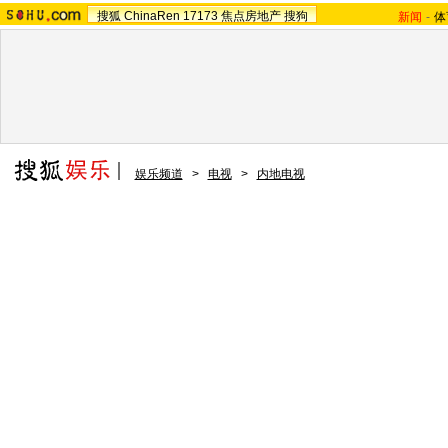
搜狐
ChinaRen
17173
焦点房地产
搜狗
新闻
-
体
娱乐频道
>
电视
>
内地电视