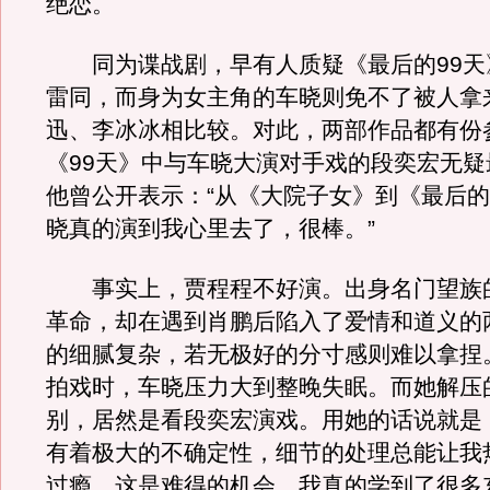
绝恋。
同为谍战剧，早有人质疑《最后的99天
雷同，而身为女主角的车晓则免不了被人拿
迅、李冰冰相比较。对此，两部作品都有份
《99天》中与车晓大演对手戏的段奕宏无疑
他曾公开表示：“从《大院子女》到《最后的
晓真的演到我心里去了，很棒。”
事实上，贾程程不好演。出身名门望族
革命，却在遇到肖鹏后陷入了爱情和道义的
的细腻复杂，若无极好的分寸感则难以拿捏
拍戏时，车晓压力大到整晚失眠。而她解压
别，居然是看段奕宏演戏。用她的话说就是
有着极大的不确定性，细节的处理总能让我
过瘾。这是难得的机会，我真的学到了很多