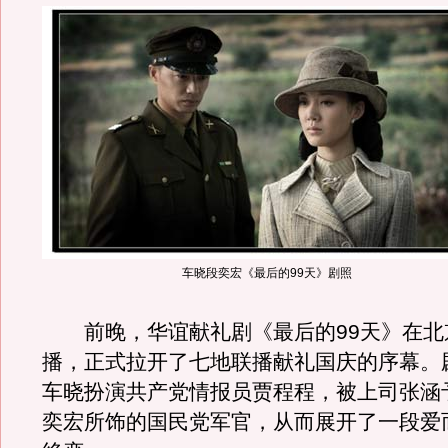
车晓段奕宏《最后的99天》剧照
前晚，华谊献礼剧《最后的99天》在北
播，正式拉开了七地联播献礼国庆的序幕。
车晓扮演共产党情报员贾程程，被上司张涵
奕宏所饰的国民党军官，从而展开了一段爱