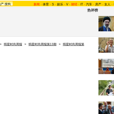
地产
搜狗
新闻
-
体育
-
S
-
娱乐
-
V
-
财经
-
IT
-
汽车
-
房产
-
女人
-
热评榜
>
明星时尚周报
>
明星时尚周报第13期
>
明星时尚周报第