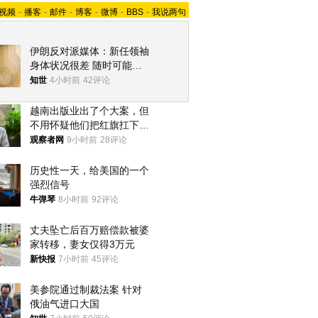
视频
-
播客
-
邮件
-
博客
-
微博
-
BBS
-
我说两句
伊朗反对派媒体：新任领袖
身体状况很差 随时可能离
世
知世
4小时前
42评论
越南出版业出了个大案，但
不用怀疑他们把红旗扛下去
的决心
观察者网
9小时前
28评论
历史性一天，给美国的一个
强烈信号
牛弹琴
8小时前
92评论
丈夫坠亡后百万赔偿款被婆
家转移，妻女仅得3万元
新快报
7小时前
45评论
美参院通过制裁法案 针对
俄油气进口大国