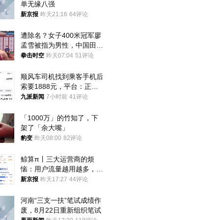
单无缘八强
新京报
昨天21:16
64评论
遭除名？女子400米冠军廖
孟雪被指为男性，中国田协
默不作声
拳击时空
昨天07:04
51评论
顺风车司机找到乘客手机后
索要1888元，平台：正和
司机沟通协商
九派新闻
7小时前
41评论
「1000万」的竹知了，下
架了「余大嘴」
豹变
昨天08:00
82评论
鲸算π丨三大运营商的烦
恼：用户流量越用越多，收
入却越来越少
新京报
昨天17:27
44评论
河南“三支一扶”笔试成绩作
废，8月22日重新组织笔试