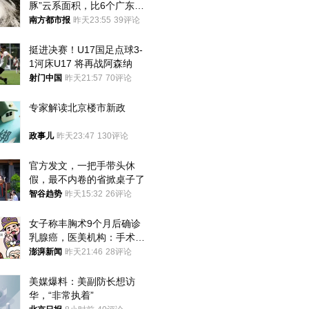
豚”云系面积，比6个广东还
大！深圳官方：注意这件事
南方都市报
昨天23:55
39评论
挺进决赛！U17国足点球3-
1河床U17 将再战阿森纳
射门中国
昨天21:57
70评论
专家解读北京楼市新政
政事儿
昨天23:47
130评论
官方发文，一把手带头休
假，最不内卷的省掀桌子了
智谷趋势
昨天15:32
26评论
女子称丰胸术9个月后确诊
乳腺癌，医美机构：手术不
可能引发癌症，建议走司法
澎湃新闻
昨天21:46
28评论
途径
美媒爆料：美副防长想访
华，“非常执着”