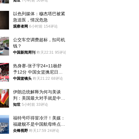
知世
7小时前
50评论
以色列媒体：穆杰塔巴被紧
急送医，情况危急
观察者网
6小时前
154评论
公交车空调费超标，扣司机
钱？
中国新闻周刊
昨天22:31
95评论
热身赛-张子宇24+11杨舒
予12分 中国女篮擒尼日利
亚
中国篮镜头
昨天21:22
68评论
伊朗总统解释为何与美谈
判：美国最大对手就是中
国，但他们也在对话
知世
5小时前
33评论
福特号吓得冒冷汗！美媒：
福建舰不是中国航母终点，
而是新起点！
尖锋视野
昨天17:59
24评论