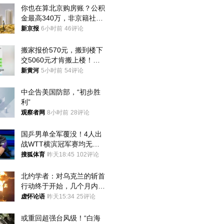
你也在算北京购房账？公积
金最高340万，非京籍社保
1年
新京报
6小时前
46评论
搬家报价570元，搬到楼下
交5060元才肯搬上楼！女
子傻眼了……
新黄河
5小时前
54评论
中企告美国防部，“初步胜
利”
观察者网
8小时前
28评论
国乒男单全军覆没！4人出
战WTT横滨冠军赛均无缘
八强
搜狐体育
昨天18:45
102评论
北约学者：对乌克兰的斩首
行动终于开始，几个月内乌
将投降
虚怀论语
昨天15:34
25评论
或重回超强台风级！“白海