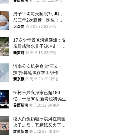
界面新闻
昨天17:30
118评论
男子平均每天睡眠7小时，
却三年2次脑梗，医生：这
样睡觉更伤身
大众网
昨天09:36
23评论
17岁少年景区河道遇难：父
亲目睹涨水儿子被冲走，当
地排除上游泄洪，家属盼厘
新黄河
昨天15:15
33评论
清责任
河南公安机关查实“三支一
扶”招募笔试存在组织作弊
犯罪行为
新京报
昨天16:28
292评论
宇树王兴兴身家已超180
亿，一批90后新贵也将诞生
界面新闻
昨天10:22
59评论
继大白兔奶糖冰淇淋在美国
火了之后，其糖纸又火了！
海外博主盛赞：平面设计经
红星新闻
昨天12:28
40评论
典之作