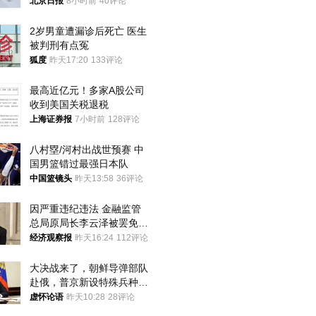
北京日报
8小时前
40评论
2岁男童遭漏诊后死亡 医生
被判刑有点冤
狐度
昨天17:20
133评论
最高近亿元！多家A股公司
收到美国关税退税
上海证券报
7小时前
128评论
八村塁/河村出战世预赛 中
国男篮错过最强日本队
中国篮镜头
昨天13:58
36评论
因严重违纪违法 金融监管
总局原局长李云泽被罢免全
国人大代表
经济观察报
昨天16:24
112评论
大决战来了，朝鲜导弹部队
赴俄，普京新设特殊兵种，
76岁老将扛旗
虚怀论语
昨天10:28
28评论