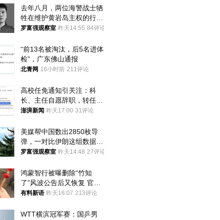
去年八月，两位海警战士牺
牲在维护黄岩岛主权的行动
中
罗富强观察室
昨天14:55
84评论
“前13名被淘汰，后5名进体
检”，广东佛山通报
北青网
16小时前
211评论
高校任免通知引关注：科
长、主任自愿辞职，转任思
政辅导员
澎湃新闻
昨天17:00
31评论
美媒帮中国数出2850枚导
弹，一对比伊朗这组数据，
发现出大事了
罗富强观察室
昨天14:48
27评论
鸿蒙智行被曝删除“竹知
了”风波公告后又恢复 官媒
曾力挺：劝华为要大度的，
有料新语
昨天16:07
213评论
你们适不适合？
WTT横滨冠军赛：国乒男