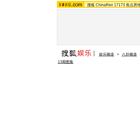
搜狐
ChinaRen
17173
焦点房
娱乐频道
>
八卦频道
13期图集