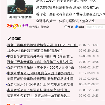
测试：2010年你要提防你身边的哪个小人
测试你的智商到底有多高 测完可能会被气死
看你这一生有没有富贵命？
世界上最变态的八
测测你灵魂的模样
全球排名第十二位的心理测试：荒岛求生
我的天职是搜索
网页
新闻
相关新闻
·
百老汇最幽默最浪漫爱情音乐剧《I LOVE YOU》
09-07-27 16:01
·
16个林依轮诠释百老汇音乐剧"我爱你"
09-07-20 10:21
·
中国音乐剧首度海外商演《蝶》将飞落百老汇
09-03-30 10:19
·
百老汇经典音乐剧《猫》金秋第三次登陆中国
09-03-24 10:05
·
百老汇打造音乐剧《李小龙》200多人参选(图)
09-03-02 16:27
·
中戏牵手百老汇 演绎经典音乐剧《名扬四海》
08-12-05 09:18
·
美国百老汇音乐剧精粹展演 新年期间将来中国
08-12-01 09:51
·
百老汇音乐剧《阿依达》上演 展现演员真功夫
08-11-21 09:57
·
本周音乐热点：华语乐坛风格突变 摇滚回...
09-08-12 17:49
·
贝家三少各有范儿 摇滚vs绅士vs宇航员风...
09-09-03 10:23