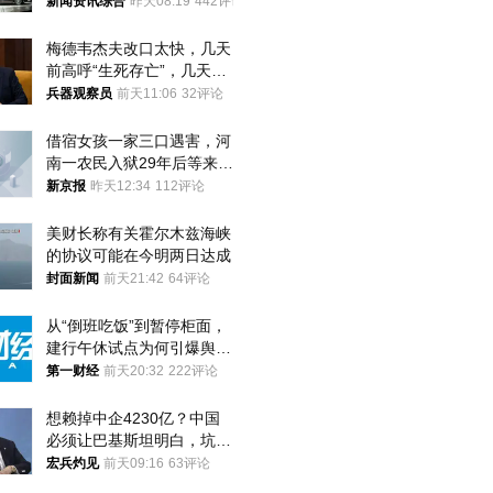
新闻资讯综合
昨天08:19
442评论
梅德韦杰夫改口太快，几天
前高呼“生死存亡”，几天后
又换了一个说法
兵器观察员
前天11:06
32评论
借宿女孩一家三口遇害，河
南一农民入狱29年后等来无
罪判决
新京报
昨天12:34
112评论
美财长称有关霍尔木兹海峡
的协议可能在今明两日达成
封面新闻
前天21:42
64评论
从“倒班吃饭”到暂停柜面，
建行午休试点为何引爆舆
论？
第一财经
前天20:32
222评论
想赖掉中企4230亿？中国
必须让巴基斯坦明白，坑中
国人钱的代价！
宏兵灼见
前天09:16
63评论