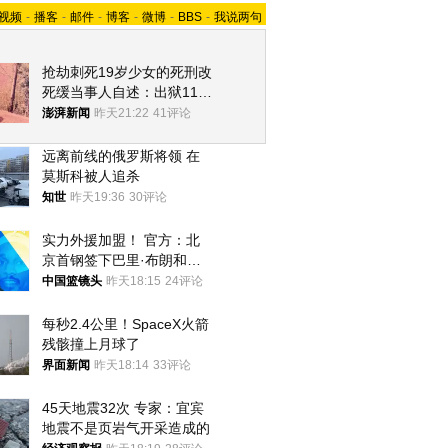
视频
-
播客
-
邮件
-
博客
-
微博
-
BBS
-
我说两句
抢劫刺死19岁少女的死刑改
死缓当事人自述：出狱11年
间始终刻意躲避被害人家属
澎湃新闻
昨天21:22
41评论
远离前线的俄罗斯将领 在
莫斯科被人追杀
知世
昨天19:36
30评论
实力外援加盟！ 官方：北
京首钢签下巴里·布朗和桑
普森
中国篮镜头
昨天18:15
24评论
每秒2.4公里！SpaceX火箭
残骸撞上月球了
界面新闻
昨天18:14
33评论
45天地震32次 专家：宜宾
地震不是页岩气开采造成的