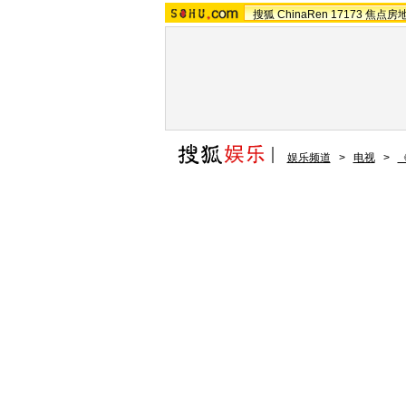
搜狐
ChinaRen
17173
焦点房
娱乐频道
>
电视
>