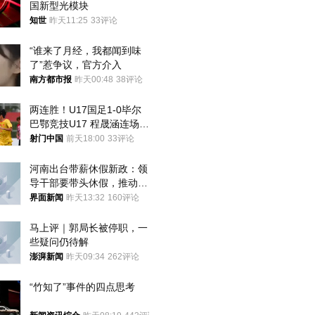
国新型光模块
知世
昨天11:25
33评论
“谁来了月经，我都闻到味
了”惹争议，官方介入
南方都市报
昨天00:48
38评论
两连胜！U17国足1-0毕尔
巴鄂竞技U17 程晟涵连场破
门
射门中国
前天18:00
33评论
河南出台带薪休假新政：领
导干部要带头休假，推动全
员应休尽休、休满休足
界面新闻
昨天13:32
160评论
马上评｜郭局长被停职，一
些疑问仍待解
澎湃新闻
昨天09:34
262评论
“竹知了”事件的四点思考