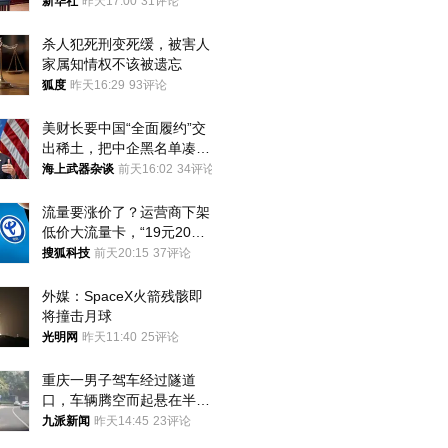
新华社
昨天17:00
31评论
杀人犯死刑变死缓，被害人
家属知情权不该被遗忘
狐度
昨天16:29
93评论
美财长要中国“全面履约”交
出稀土，把中企黑名单凑到
187家，中方做最坏打算
海上武器杂谈
前天16:02
34评论
流量要涨价了？运营商下架
低价大流量卡，“19元200
G”成为历史
搜狐科技
前天20:15
37评论
外媒：SpaceX火箭残骸即
将撞击月球
光明网
昨天11:40
25评论
重庆一男子驾车经过隧道
口，车辆腾空而起悬在半
空，消防： 2人已送医，正
九派新闻
昨天14:45
23评论
调查原因