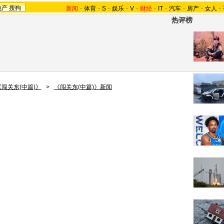
地产
搜狗
新闻
-
体育
-
S
-
娱乐
-
V
-
财经
-
IT
-
汽车
-
房产
-
女人
-
热评榜
《闯关东(中篇)》
>
《闯关东(中篇)》新闻