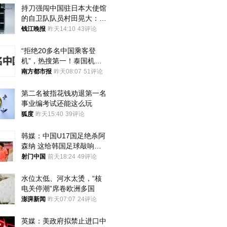
持刀强闯中国驻日本大使馆
的自卫队队员村田晃大：对
自己的行为深感后悔；曾申
钱江晚报
昨天14:10
43评论
请保释被驳回
“拒绝20多名中国乘客登
机”，热搜第一！泰国机场
方道歉
南方都市报
昨天08:07
51评论
第二名被指花钱劝退第一名 
事业编考试还能这么玩
狐度
昨天15:40
39评论
韩媒：中国U17国足绝杀阿
森纳 这给韩国足球敲响了
警钟
射门中国
前天18:24
49评论
水位太低、河水太烫，“核
电关停潮”席卷欧洲多国
澎湃新闻
昨天07:07
24评论
英媒：美政府拟禁止进口中