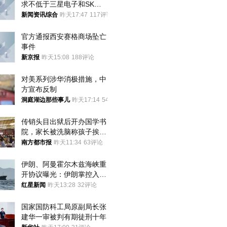
求不低于三星电子和SK海
力士
新闻资讯综合
昨天17:47
117评论
官方通报西安赛格商场坠亡
事件
新京报
昨天15:08
188评论
对美系列涉华消极措施，中
方宣布反制
洞庭湖边那些事儿
昨天17:14
54评论
传销头目出狱后开办国学书
院，家长被洗脑称孩子挨打
才有效果
南方都市报
昨天11:34
63评论
伊朗、阿曼霍尔木兹海峡重
开协议曝光：伊朗掌控入湾
航道，与阿曼平分“服务费”
红星新闻
昨天13:28
32评论
国家国防科工局原副局长张
建华一审被判有期徒刑十年