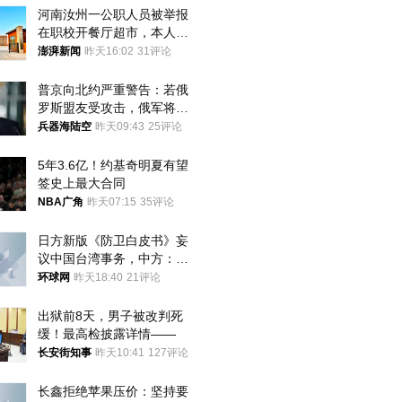
河南汝州一公职人员被举报
在职校开餐厅超市，本人回
应称“是给别人帮忙”
澎湃新闻
昨天16:02
31评论
普京向北约严重警告：若俄
罗斯盟友受攻击，俄军将动
用核武器保护
兵器海陆空
昨天09:43
25评论
5年3.6亿！约基奇明夏有望
签史上最大合同
NBA广角
昨天07:15
35评论
日方新版《防卫白皮书》妄
议中国台湾事务，中方：强
烈不满、坚决反对，已向日
环球网
昨天18:40
21评论
方严正交涉
出狱前8天，男子被改判死
缓！最高检披露详情——
长安街知事
昨天10:41
127评论
长鑫拒绝苹果压价：坚持要