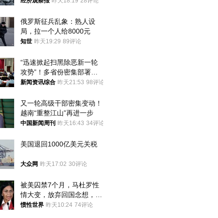
经济观察报
昨天18:19
28评论
俄罗斯征兵乱象：熟人设
局，拉一个人给8000元
知世
昨天19:29
89评论
“迅速掀起扫黑除恶新一轮
攻势”！多省份密集部署，
公布举报方式
新闻资讯综合
昨天21:53
98评论
又一轮高级干部密集变动！
越南“重整江山”再进一步
中国新闻周刊
昨天16:43
34评论
美国退回1000亿美元关税
大众网
昨天17:02
30评论
被美囚禁7个月，马杜罗性
情大变，放弃回国念想，最
后嘱托已公开
惯性世界
昨天10:24
74评论